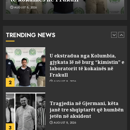
AUGUST 8, 2026
U ekstradua nga Kolumbia,
gjykata lë në burg “kimistin” e
laboratorit të kokainës në
Frakull
TRENDING NEWS
2
AUGUST 8, 2026
Tragjedia në Gjermani, këta
janë tre shqiptarët që humbën
jetën në aksident
AUGUST 8, 2026
3
U kapën me pistoleta dhe
silenciator në Sarandë, jepet
masa e sigurisë për 5 të rinjtë
AUGUST 8, 2026
4