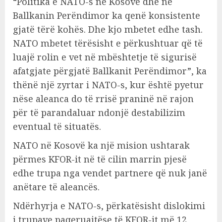
“Politika e NATO-s në Kosovë dhe në
Ballkanin Perëndimor ka qenë konsistente
gjatë tërë kohës. Dhe kjo mbetet edhe tash.
NATO mbetet tërësisht e përkushtuar që të
luajë rolin e vet në mbështetje të sigurisë
afatgjate përgjatë Ballkanit Perëndimor”, ka
thënë një zyrtar i NATO-s, kur është pyetur
nëse aleanca do të rrisë praninë në rajon
për të parandaluar ndonjë destabilizim
eventual të situatës.
NATO në Kosovë ka një mision ushtarak
përmes KFOR-it në të cilin marrin pjesë
edhe trupa nga vendet partnere që nuk janë
anëtare të aleancës.
Ndërhyrja e NATO-s, përkatësisht dislokimi
i trupave paqeruajtëse të KFOR-it më 12