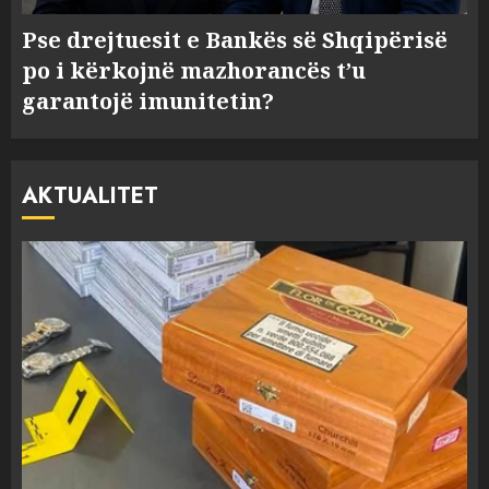
Pse drejtuesit e Bankës së Shqipërisë
po i kërkojnë mazhorancës t’u
garantojë imunitetin?
AKTUALITET