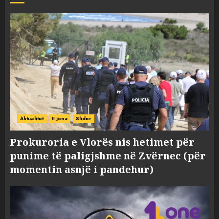
Aktualitet
E jona
Slider
Prokuroria e Vlorës nis hetimet për
punime të paligjshme në Zvërnec (për
momentin asnjë i pandehur)