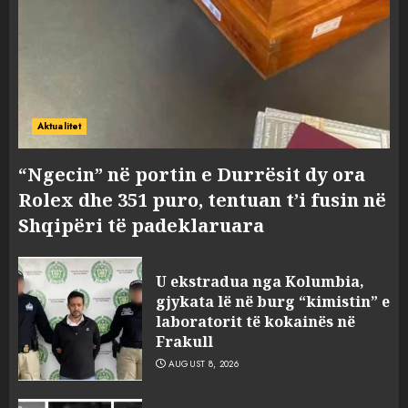
Aktualitet
“Ngecin” në portin e Durrësit dy ora
Rolex dhe 351 puro, tentuan t’i fusin në
Shqipëri të padeklaruara
U ekstradua nga Kolumbia,
gjykata lë në burg “kimistin” e
laboratorit të kokainës në
Frakull
AUGUST 8, 2026