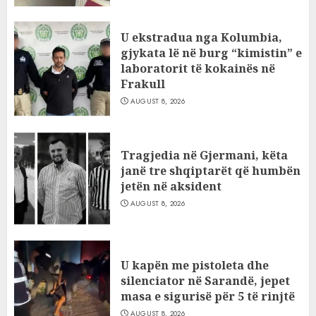
U ekstradua nga Kolumbia,
gjykata lë në burg “kimistin” e
laboratorit të kokainës në
Frakull
AUGUST 8, 2026
Tragjedia në Gjermani, këta
janë tre shqiptarët që humbën
jetën në aksident
AUGUST 8, 2026
U kapën me pistoleta dhe
silenciator në Sarandë, jepet
masa e sigurisë për 5 të rinjtë
AUGUST 8, 2026