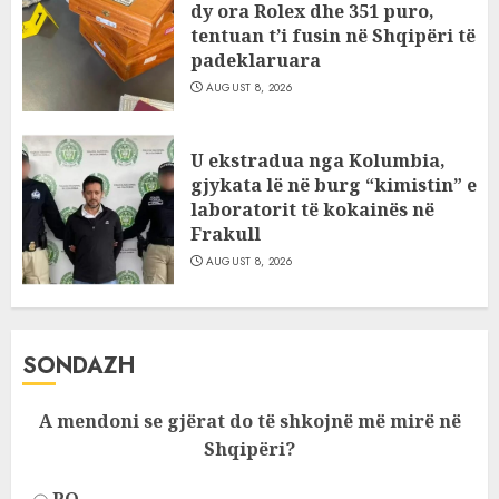
dy ora Rolex dhe 351 puro,
tentuan t’i fusin në Shqipëri të
padeklaruara
AUGUST 8, 2026
U ekstradua nga Kolumbia,
gjykata lë në burg “kimistin” e
laboratorit të kokainës në
Frakull
AUGUST 8, 2026
SONDAZH
A mendoni se gjërat do të shkojnë më mirë në
Shqipëri?