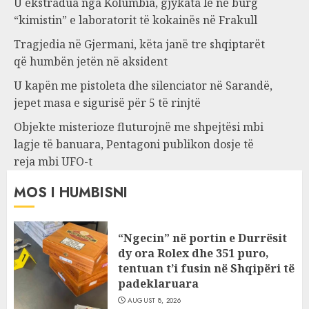
U ekstradua nga Kolumbia, gjykata lë në burg
“kimistin” e laboratorit të kokainës në Frakull
Tragjedia në Gjermani, këta janë tre shqiptarët
që humbën jetën në aksident
U kapën me pistoleta dhe silenciator në Sarandë,
jepet masa e sigurisë për 5 të rinjtë
Objekte misterioze fluturojnë me shpejtësi mbi
lagje të banuara, Pentagoni publikon dosje të
reja mbi UFO-t
MOS I HUMBISNI
“Ngecin” në portin e Durrësit
dy ora Rolex dhe 351 puro,
tentuan t’i fusin në Shqipëri të
padeklaruara
AUGUST 8, 2026