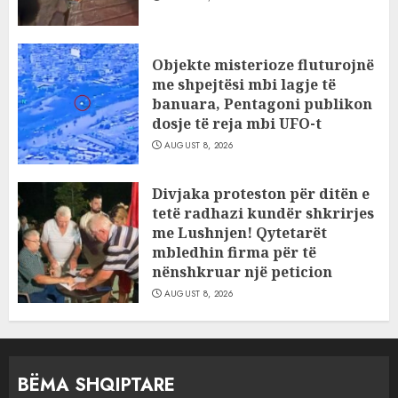
Objekte misterioze fluturojnë
me shpejtësi mbi lagje të
banuara, Pentagoni publikon
dosje të reja mbi UFO-t
AUGUST 8, 2026
Divjaka proteston për ditën e
tetë radhazi kundër shkrirjes
me Lushnjen! Qytetarët
mbledhin firma për të
nënshkruar një peticion
AUGUST 8, 2026
BËMA SHQIPTARE