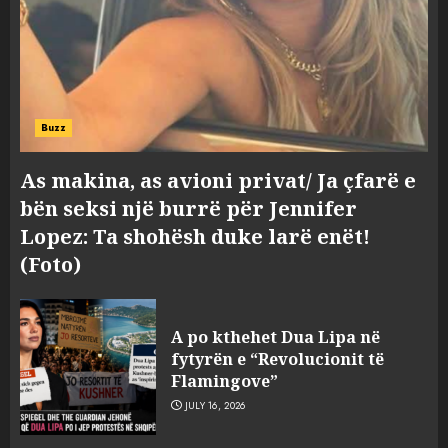
Buzz
As makina, as avioni privat/ Ja çfarë e
bën seksi një burrë për Jennifer
Lopez: Ta shohësh duke larë enët!
(Foto)
Tragjedia në Gjermani, këta
A po kthehet Dua Lipa në
janë tre shqiptarët që humbën
fytyrën e “Revolucionit të
jetën në aksident
Flamingove”
AUGUST 8, 2026
3
JULY 16, 2026