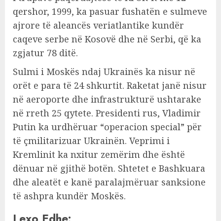
qershor, 1999, ka pasuar fushatën e sulmeve
ajrore të aleancës veriatlantike kundër
caqeve serbe në Kosovë dhe në Serbi, që ka
zgjatur 78 ditë.
Sulmi i Moskës ndaj Ukrainës ka nisur në
orët e para të 24 shkurtit. Raketat janë nisur
në aeroporte dhe infrastrukturë ushtarake
në rreth 25 qytete. Presidenti rus, Vladimir
Putin ka urdhëruar “operacion special” për
të çmilitarizuar Ukrainën. Veprimi i
Kremlinit ka nxitur zemërim dhe është
dënuar në gjithë botën. Shtetet e Bashkuara
dhe aleatët e kanë paralajmëruar sanksione
të ashpra kundër Moskës.
Lexo Edhe: