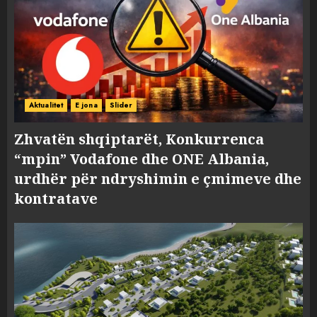
Aktualitet
E jona
Slider
Zhvatën shqiptarët, Konkurrenca
“mpin” Vodafone dhe ONE Albania,
urdhër për ndryshimin e çmimeve dhe
kontratave