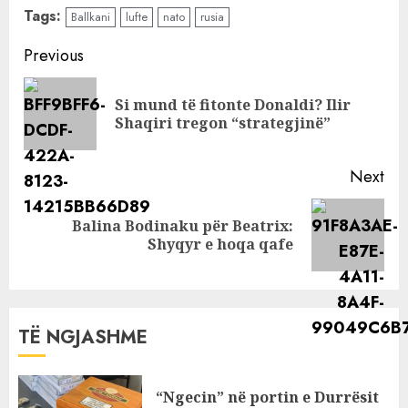
vendet Baltike
Tags:
Ballkani
lufte
nato
rusia
dhe Ballkani
Perëndimor në
Continue
Previous
rrezik!”: Ç’po
Reading
paralajmëron
Si mund të fitonte Donaldi? Ilir
Pre
Sekretarja e
Shaqiri tregon “strategjinë”
pos
Jashtme
Britanike?
Next
Balina Bodinaku për Beatrix:
Next
Shyqyr e hoqa qafe
post:
TË NGJASHME
“Ngecin” në portin e Durrësit