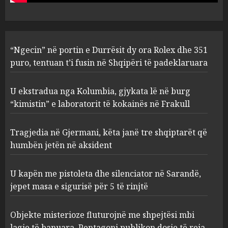
2
AUGUST 8, 2026
Tragjedia në Gjermani, këta
“Ngecin” në portin e Durrësit dy ora Rolex dhe 351
janë tre shqiptarët që humbën
puro, tentuan t’i fusin në Shqipëri të padeklaruara
jetën në aksident
AUGUST 8, 2026
3
U ekstradua nga Kolumbia, gjykata lë në burg
“kimistin” e laboratorit të kokainës në Frakull
U kapën me pistoleta dhe
Tragjedia në Gjermani, këta janë tre shqiptarët që
silenciator në Sarandë, jepet
masa e sigurisë për 5 të rinjtë
humbën jetën në aksident
AUGUST 8, 2026
4
U kapën me pistoleta dhe silenciator në Sarandë,
jepet masa e sigurisë për 5 të rinjtë
Objekte misterioze fluturojnë
me shpejtësi mbi lagje të
Objekte misterioze fluturojnë me shpejtësi mbi
banuara, Pentagoni publikon
lagje të banuara, Pentagoni publikon dosje të reja