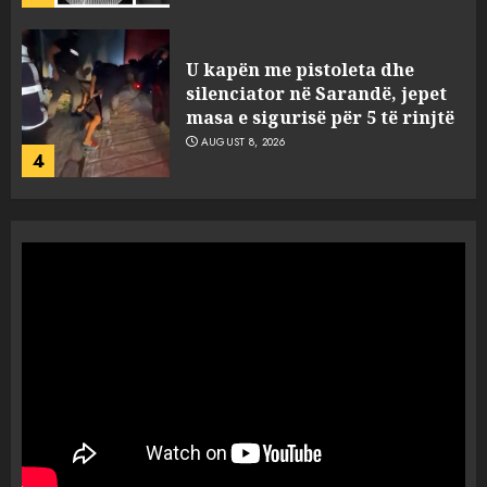
Objekte misterioze fluturojnë
me shpejtësi mbi lagje të
banuara, Pentagoni publikon
dosje të reja mbi UFO-t
5
AUGUST 8, 2026
“Ngecin” në portin e Durrësit
dy ora Rolex dhe 351 puro,
tentuan t’i fusin në Shqipëri të
padeklaruara
1
AUGUST 8, 2026
U ekstradua nga Kolumbia,
gjykata lë në burg “kimistin” e
laboratorit të kokainës në
Frakull