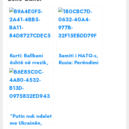
Kurti: Ballkani
Samiti i NATO-s,
është në rrezik,
Rusia: Perëndimi
duam anëtarësim
dëshiron që lufta
në NATO sa më
të vazhdojë
shpejtë
“Putin nuk ndalet
me Ukrainën,