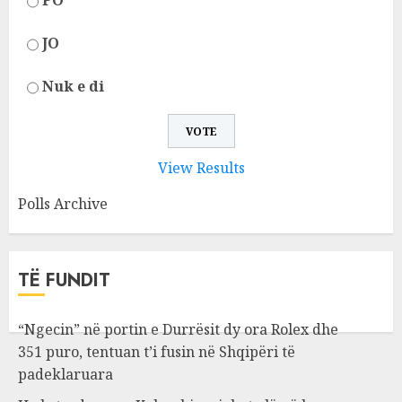
PO
JO
Nuk e di
View Results
Polls Archive
TË FUNDIT
“Ngecin” në portin e Durrësit dy ora Rolex dhe
351 puro, tentuan t’i fusin në Shqipëri të
padeklaruara