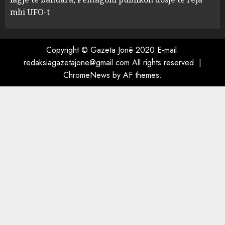
dosje të reja mbi UFO-t
mbi UFO-t
5
AUGUST 8, 2026
Copyright © Gazeta Jonë 2020 E-mail:
redaksiagazetajone@gmail.com All rights reserved.
|
ChromeNews
by AF themes.