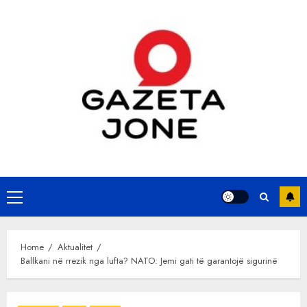
Skip
to
content
Primary
Menu
Home
Aktualitet
Ballkani në rrezik nga lufta? NATO: Jemi gati të garantojë sigurinë