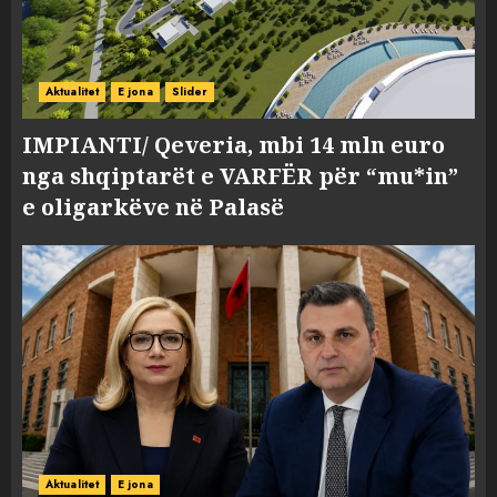
Aktualitet
E jona
Slider
IMPIANTI/ Qeveria, mbi 14 mln euro
nga shqiptarët e VARFËR për “mu*in”
e oligarkëve në Palasë
Aktualitet
E jona