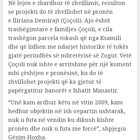
Në lejen e zbardhur të zhvillimit, rezulton
se projekti do të zhvillohet në pronën
e Iliriana Demirajt (Çoçoli). Ajo është
trashëgimtare e familjes Çoçoli, e cila
trashëgon parcela tokash që nga Ksamili
dhe që lidhen me ndarjet historike të tokës
gjatë periudhës së mbretërisë së Zogut. Vetë
Çoçoli nuk ishte e arritshme për një koment
mbi çështjen e pronësisë, ku do të
zhvillohet projekti që ka gjetur të
papërgatitur banorët e fshatit Manastir.
“Unë kam ardhur këtu në vitin 2009, kam
hedhur objektin në ish-repartin ushtarak,
nuk u futa në vendin ku dikush kishte
pronën dhe nuk u futa me forcë”, shpjegoi
Gëzim Hoxha.