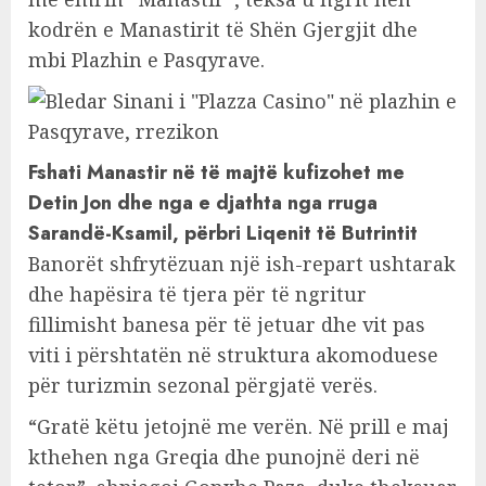
kodrën e Manastirit të Shën Gjergjit dhe
mbi Plazhin e Pasqyrave.
Fshati Manastir në të majtë kufizohet me
Detin Jon dhe nga e djathta nga rruga
Sarandë-Ksamil, përbri Liqenit të Butrintit
Banorët shfrytëzuan një ish-repart ushtarak
dhe hapësira të tjera për të ngritur
fillimisht banesa për të jetuar dhe vit pas
viti i përshtatën në struktura akomoduese
për turizmin sezonal përgjatë verës.
“Gratë këtu jetojnë me verën. Në prill e maj
kthehen nga Greqia dhe punojnë deri në