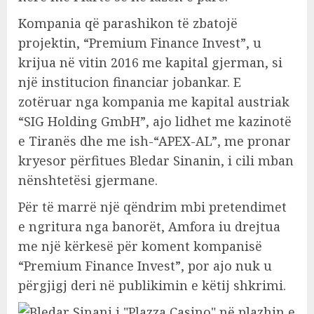
Kompania që parashikon të zbatojë
projektin, “Premium Finance Invest”, u
krijua në vitin 2016 me kapital gjerman, si
një institucion financiar jobankar. E
zotëruar nga kompania me kapital austriak
“SIG Holding GmbH”, ajo lidhet me kazinotë
e Tiranës dhe me ish-“APEX-AL”, me pronar
kryesor përfitues Bledar Sinanin, i cili mban
nënshtetësi gjermane.
Për të marrë një qëndrim mbi pretendimet
e ngritura nga banorët, Amfora iu drejtua
me një kërkesë për koment kompanisë
“Premium Finance Invest”, por ajo nuk u
përgjigj deri në publikimin e këtij shkrimi.