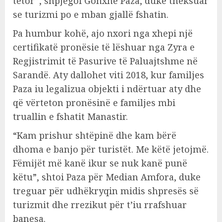
tetor”, shpjegoi Gonxhe Paza, duke theksuar
se turizmi po e mban gjallë fshatin.
Pa humbur kohë, ajo nxori nga xhepi një
certifikatë pronësie të lëshuar nga Zyra e
Regjistrimit të Pasurive të Paluajtshme në
Sarandë. Aty dallohet viti 2018, kur familjes
Paza iu legalizua objekti i ndërtuar aty dhe
që vërteton pronësinë e familjes mbi
truallin e fshatit Manastir.
“Kam prishur shtëpinë dhe kam bërë
dhoma e banjo për turistët. Me këtë jetojmë.
Fëmijët më kanë ikur se nuk kanë punë
këtu”, shtoi Paza për Median Amfora, duke
treguar për udhëkryqin midis shpresës së
turizmit dhe rrezikut për t’iu rrafshuar
banesa.