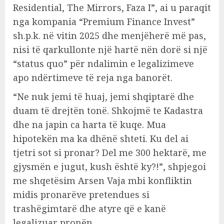
Residential, The Mirrors, Faza I”, ai u paraqit
nga kompania “Premium Finance Invest”
sh.p.k. në vitin 2025 dhe menjëherë më pas,
nisi të qarkullonte një hartë nën dorë si një
“status quo” për ndalimin e legalizimeve
apo ndërtimeve të reja nga banorët.
“Ne nuk jemi të huaj, jemi shqiptarë dhe
duam të drejtën tonë. Shkojmë te Kadastra
dhe na japin ca harta të kuqe. Mua
hipotekën ma ka dhënë shteti. Ku del ai
tjetri sot si pronar? Del me 300 hektarë, me
gjysmën e jugut, kush është ky?!”, shpjegoi
me shqetësim Arsen Vaja mbi konfliktin
midis pronarëve pretendues si
trashëgimtarë dhe atyre që e kanë
legalizuar pronën.