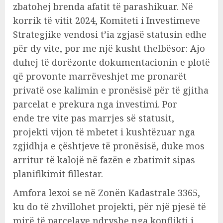
zbatohej brenda afatit të parashikuar. Në
korrik të vitit 2024, Komiteti i Investimeve
Strategjike vendosi t’ia zgjasë statusin edhe
për dy vite, por me një kusht thelbësor: Ajo
duhej të dorëzonte dokumentacionin e plotë
që provonte marrëveshjet me pronarët
privatë ose kalimin e pronësisë për të gjitha
parcelat e prekura nga investimi. Por
ende tre vite pas marrjes së statusit,
projekti vijon të mbetet i kushtëzuar nga
zgjidhja e çështjeve të pronësisë, duke mos
arritur të kalojë në fazën e zbatimit sipas
planifikimit fillestar.
Amfora lexoi se në Zonën Kadastrale 3365,
ku do të zhvillohet projekti, për një pjesë të
mirë të parcelave ndryshe nga konflikti i