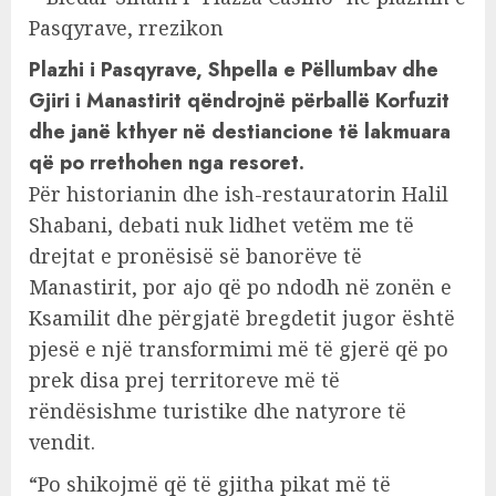
Plazhi i Pasqyrave, Shpella e Pëllumbav dhe
Gjiri i Manastirit qëndrojnë përballë Korfuzit
dhe janë kthyer në destiancione të lakmuara
që po rrethohen nga resoret.
Për historianin dhe ish-restauratorin Halil
Shabani, debati nuk lidhet vetëm me të
drejtat e pronësisë së banorëve të
Manastirit, por ajo që po ndodh në zonën e
Ksamilit dhe përgjatë bregdetit jugor është
pjesë e një transformimi më të gjerë që po
prek disa prej territoreve më të
rëndësishme turistike dhe natyrore të
vendit.
“Po shikojmë që të gjitha pikat më të