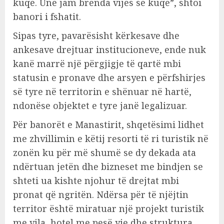
kuqe. Unë jam brenda vijës së kuqe”, shtoi
banori i fshatit.
Sipas tyre, pavarësisht kërkesave dhe
ankesave drejtuar institucioneve, ende nuk
kanë marrë një përgjigje të qartë mbi
statusin e pronave dhe arsyen e përfshirjes
së tyre në territorin e shënuar në hartë,
ndonëse objektet e tyre janë legalizuar.
Për banorët e Manastirit, shqetësimi lidhet
me zhvillimin e këtij resorti të ri turistik në
zonën ku për më shumë se dy dekada ata
ndërtuan jetën dhe bizneset me bindjen se
shteti ua kishte njohur të drejtat mbi
pronat që ngritën. Ndërsa për të njëjtin
territor është miratuar një projekt turistik
me vila, hotel me pesë yje dhe struktura