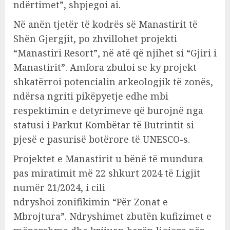
ndërtimet”, shpjegoi ai.
Në anën tjetër të kodrës së Manastirit të
Shën Gjergjit, po zhvillohet projekti
“Manastiri Resort”, në atë që njihet si “Gjiri i
Manastirit”. Amfora zbuloi se ky projekt
shkatërroi potencialin arkeologjik të zonës,
ndërsa ngriti pikëpyetje edhe mbi
respektimin e detyrimeve që burojnë nga
statusi i Parkut Kombëtar të Butrintit si
pjesë e pasurisë botërore të UNESCO-s.
Projektet e Manastirit u bënë të mundura
pas miratimit më 22 shkurt 2024 të Ligjit
numër 21/2024, i cili
ndryshoi zonifikimin “Për Zonat e
Mbrojtura”. Ndryshimet zbutën kufizimet e