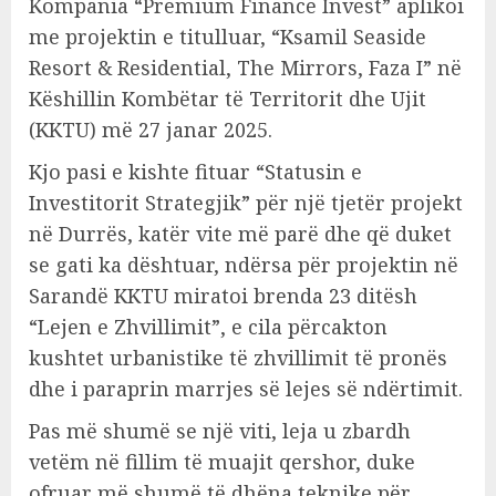
Kompania “Premium Finance Invest” aplikoi
me projektin e titulluar, “Ksamil Seaside
Resort & Residential, The Mirrors, Faza I” në
Këshillin Kombëtar të Territorit dhe Ujit
(KKTU) më 27 janar 2025.
Kjo pasi e kishte fituar “Statusin e
Investitorit Strategjik” për një tjetër projekt
në Durrës, katër vite më parë dhe që duket
se gati ka dështuar, ndërsa për projektin në
Sarandë KKTU miratoi brenda 23 ditësh
“Lejen e Zhvillimit”, e cila përcakton
kushtet urbanistike të zhvillimit të pronës
dhe i paraprin marrjes së lejes së ndërtimit.
Pas më shumë se një viti, leja u zbardh
vetëm në fillim të muajit qershor, duke
ofruar më shumë të dhëna teknike për