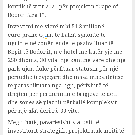
korrik të vitit 2021 për projektin “Cape of
Rodon Faza 1”.
Investimi me vlerë mbi 51.3 milionë
euro pranë Gj
i
rit të Lalzit synonte të
ngrinte në zonën ende të pazhvilluar të
Kepit të Rodonit, një hotel me katër yje me
250 dhoma, 30 vila, një kantinë vere dhe një
park ujor, duke përfituar statusin për një
periudhë trevjeçare dhe masa mbështetëse
të parashikuara nga ligji, përfshirë të
drejtën për përdorimin e brigjeve të detit
dhe zonës së plazhit përballë kompleksit
për një afat deri në 30 vite.
Megjithatë, pavarësisht statusit të
investitorit strategjik, projekti nuk arriti të