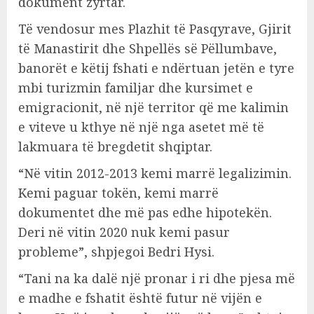
dokument zyrtar.
Të vendosur mes Plazhit të Pasqyrave, Gjirit
të Manastirit dhe Shpellës së Pëllumbave,
banorët e këtij fshati e ndërtuan jetën e tyre
mbi turizmin familjar dhe kursimet e
emigracionit, në një territor që me kalimin
e viteve u kthye në një nga asetet më të
lakmuara të bregdetit shqiptar.
“Në vitin 2012-2013 kemi marrë legalizimin.
Kemi paguar tokën, kemi marrë
dokumentet dhe më pas edhe hipotekën.
Deri në vitin 2020 nuk kemi pasur
probleme”, shpjegoi Bedri Hysi.
“Tani na ka dalë një pronar i ri dhe pjesa më
e madhe e fshatit është futur në vijën e