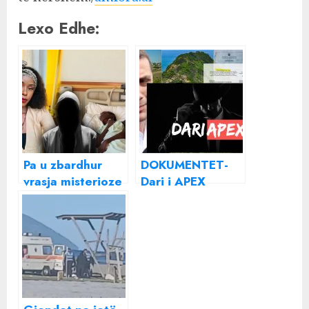
Lexo Edhe:
Pa u zbardhur
DOKUMENTET-
vrasja misterioze
Dari i APEX
e vajzes nga
rrëmben pronat
Kenia Joy Ayoko ,
te Kepi i Rodonit
Bledar Sinani
, prapaskenat e
(Dari i Apex ) hap
sherrit të madh:
kazinonë e katërt
Si “bosi” i
në mes të
kumarit Bledar
Tiranës ,
Sinani fshihet pas