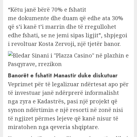
“Këtu janë bërë 70% e fshatit
me dokumente dhe duam që edhe ata 30%
që s’i kanë t’i marrin dhe të rregullohet
edhe fshati, se ne jemi sipas ligjit”, shpjegoi
i revoltuar Kosta Zervoji, një tjetër banor.
Banorët e fshatit Manastir duke diskutuar
Veprimet për të legalizuar ndërtesat apo për
të investuar janë ndërprerë informalisht
nga zyra e Kadastrës, pasi një projekt që
synon ndërtimin e një resorti në zonë nisi
të ngjizet përmes lejeve që kanë nisur të
miratohen nga qeveria shqiptare.