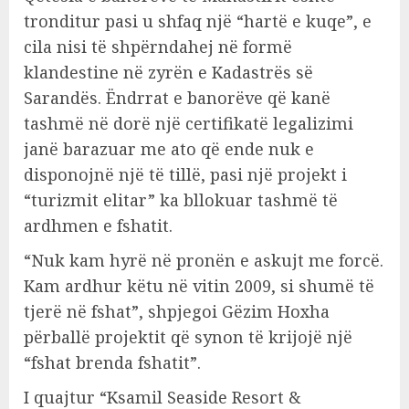
tronditur pasi u shfaq një “hartë e kuqe”, e
cila nisi të shpërndahej në formë
klandestine në zyrën e Kadastrës së
Sarandës. Ëndrrat e banorëve që kanë
tashmë në dorë një certifikatë legalizimi
janë barazuar me ato që ende nuk e
disponojnë një të tillë, pasi një projekt i
“turizmit elitar” ka bllokuar tashmë të
ardhmen e fshatit.
“Nuk kam hyrë në pronën e askujt me forcë.
Kam ardhur këtu në vitin 2009, si shumë të
tjerë në fshat”, shpjegoi Gëzim Hoxha
përballë projektit që synon të krijojë një
“fshat brenda fshatit”.
I quajtur “Ksamil Seaside Resort &