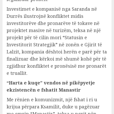
Investimet e kompanisë nga Saranda në
Durrës ilustrojnë konfliktet midis
investitorëve dhe pronarëve të tokave në
projektet masive në turizëm, teksa në një
projekt për të cilin mori “Statusin e
Investitorit Strategjik” në zonën e Gjirit të
Lalzit, kompania dështoi herën e parë për ta
finalizuar dhe kërkoi më shumë kohë për të
zgjidhur konfliktet e pronësisë me pronarët
e truallit.
“Harta e kuqe” vendos në pikëpyetje
ekzistencën e fshatit Manastir
Me rënien e komunizmit, një fshat i ri u
krijua përpara Ksamilit, duke u pagëzuar
me emrin “Manastir”, teksa u ngrit nën