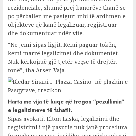
rezidenciale, shumë prej banorëve thanë se
po përballen me pasiguri mbi të ardhmen e
objekteve që kanë legalizuar, regjistruar
dhe dokumentuar ndër vite.
“Ne jemi sipas ligjit. Kemi paguar tokën,
kemi marrë legalizimet dhe dokumentet.
Nuk kërkojmë gjë tjetër veçse të drejtën
tonë”, tha Arsen Vaja.
Harta me vija të kuqe që tregon “pezullimin”
e legalizimeve të fshatit.
Sipas avokatit Elton Laska, legalizimi dhe
regjistrimi i një pasurie nuk janë procedura
formale pa pasoja juridike, por përkundrazi