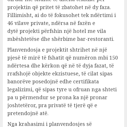
projektin që pritet të zbatohet në dy faza.
Fillimisht, ai do të fokusohet tek ndërtimi i
46 vilave private, ndërsa në fazën e
dytë projekti përfshin një hotel me vila
mbështetëse dhe shërbime bar-restoranti.
Planvendosja e projektit shtrihet në një
pjesë të mirë të fshatit që numëron mbi 150
ndërtesa dhe kërkon që në të dyja fazat, të
rrafshojë objekte ekzistuese, të cilat sipas
banorëve posedojnë edhe certifikata
legalizimi, që sipas tyre u ofruan nga shteti
pa u përmendur se prona ka një pronar
joshtetëror, pra privatë të tjerë që e
pretendojnë atë.
Nga krahasimi i planvendosjes së