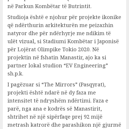
në Parkun Kombëtar të Butrintit.
Studioja është e njohur për projekte ikonike
që ndërthurin arkitekturën me peizazhin
natyror dhe për ndërhyrje me ndikim të
ulët vizual, si Stadiumi Kombëtar i Japonisë
për Lojërat Olimpike Tokio 2020. Në
projektin në fshatin Manastir, ajo ka si
partner lokal studion “EV Engineering”
sh.p.k.
I pagëzuar si “The Mirrors” (Pasqyrat),
projekti është ndarë në dy faza me
intensitet të ndryshëm ndërtimi. Faza e
parë, nga ana e kodrës së Manastirit,
shtrihet në një sipërfaqe prej 92 mijë
metrash katrorë dhe parashikon një gjurmë