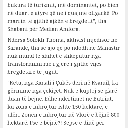
bukura të turizmit, më dominantet, po bien
në duart e atyre që ne i quajmë oligarkë. Po
marrin të gjithë ajkën e bregdetit”, tha
Shabani për Median Amfora.
Ndërsa Sofokli Thoma, aktivist mjedisor në
Sarandë, tha se ajo që po ndodh në Manastir
nuk mund të shihet e shkëputur nga
transformimi më i gjerë i gjithë vijës
bregdetare të jugut.
“Këtu, nga Kanali i Çukës deri në Ksamil, ka
gërmime nga çekiçët. Nuk e kuptoj se çfarë
duan të bëjnë. Edhe ndërtimet në Butrint,
ku zona e mbrojtur ishte 150 hektarë, e
ulën. Zonën e mbrojtur në Vlorë e bëjnë 800
hektarë. Pse e bëjnë?! Sepse e dinë për