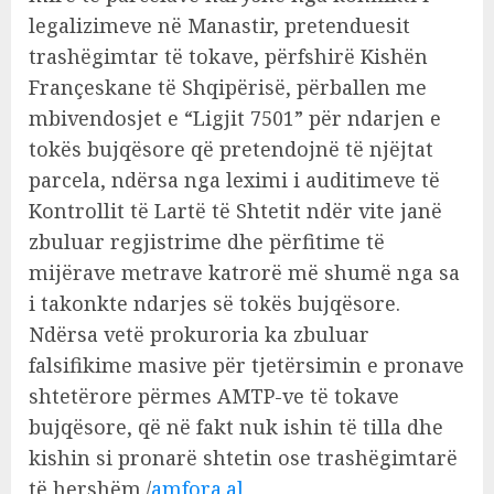
legalizimeve në Manastir, pretenduesit
trashëgimtar të tokave, përfshirë Kishën
Françeskane të Shqipërisë, përballen me
mbivendosjet e “Ligjit 7501” për ndarjen e
tokës bujqësore që pretendojnë të njëjtat
parcela, ndërsa nga leximi i auditimeve të
Kontrollit të Lartë të Shtetit ndër vite janë
zbuluar regjistrime dhe përfitime të
mijërave metrave katrorë më shumë nga sa
i takonkte ndarjes së tokës bujqësore.
Ndërsa vetë prokuroria ka zbuluar
falsifikime masive për tjetërsimin e pronave
shtetërore përmes AMTP-ve të tokave
bujqësore, që në fakt nuk ishin të tilla dhe
kishin si pronarë shtetin ose trashëgimtarë
të hershëm./
amfora.al