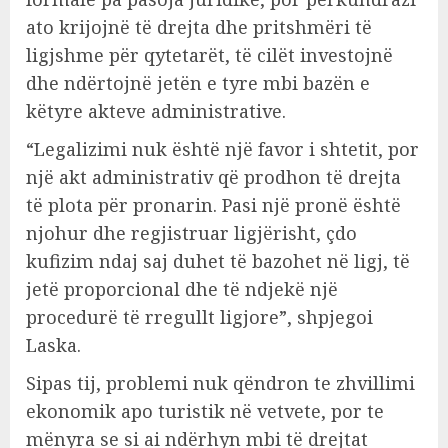
ato krijojnë të drejta dhe pritshmëri të
ligjshme për qytetarët, të cilët investojnë
dhe ndërtojnë jetën e tyre mbi bazën e
këtyre akteve administrative.
“Legalizimi nuk është një favor i shtetit, por
një akt administrativ që prodhon të drejta
të plota për pronarin. Pasi një pronë është
njohur dhe regjistruar ligjërisht, çdo
kufizim ndaj saj duhet të bazohet në ligj, të
jetë proporcional dhe të ndjekë një
procedurë të rregullt ligjore”, shpjegoi
Laska.
Sipas tij, problemi nuk qëndron te zhvillimi
ekonomik apo turistik në vetvete, por te
mënyra se si ai ndërhyn mbi të drejtat