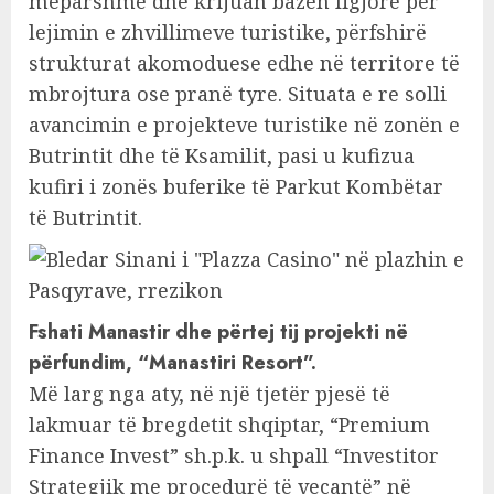
mëparshme dhe krijuan bazën ligjore për
lejimin e zhvillimeve turistike, përfshirë
strukturat akomoduese edhe në territore të
mbrojtura ose pranë tyre. Situata e re solli
avancimin e projekteve turistike në zonën e
Butrintit dhe të Ksamilit, pasi u kufizua
kufiri i zonës buferike të Parkut Kombëtar
të Butrintit.
Fshati Manastir dhe përtej tij projekti në
përfundim, “Manastiri Resort”.
Më larg nga aty, në një tjetër pjesë të
lakmuar të bregdetit shqiptar, “Premium
Finance Invest” sh.p.k. u shpall “Investitor
Strategjik me procedurë të veçantë” në