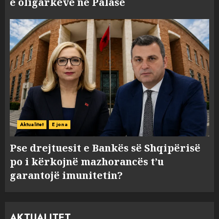
e oligarkëve në Palasë
Aktualitet
E jona
Pse drejtuesit e Bankës së Shqipërisë
po i kërkojnë mazhorancës t’u
garantojë imunitetin?
AKTUALITET