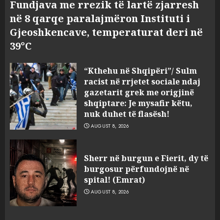
Fundjava me rrezik të lartë zjarresh
në 8 qarqe paralajmëron Instituti i
Gjeoshkencave, temperaturat deri në
39°C
“Kthehu në Shqipëri”/ Sulm
racist në rrjetet sociale ndaj
gazetarit grek me origjinë
shqiptare: Je mysafir këtu,
nuk duhet të flasësh!
AUGUST 8, 2026
Sherr në burgun e Fierit, dy të
burgosur përfundojnë në
spital! (Emrat)
AUGUST 8, 2026