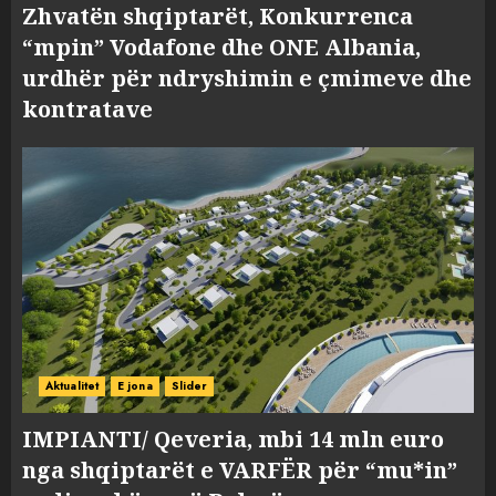
Zhvatën shqiptarët, Konkurrenca
“mpin” Vodafone dhe ONE Albania,
urdhër për ndryshimin e çmimeve dhe
kontratave
Aktualitet
E jona
Slider
IMPIANTI/ Qeveria, mbi 14 mln euro
nga shqiptarët e VARFËR për “mu*in”