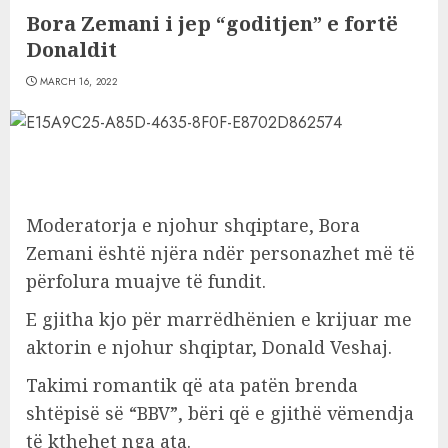
Bora Zemani i jep “goditjen” e fortë
Donaldit
MARCH 16, 2022
Moderatorja e njohur shqiptare, Bora
Zemani është njëra ndër personazhet më të
përfolura muajve të fundit.
E gjitha kjo për marrëdhënien e krijuar me
aktorin e njohur shqiptar, Donald Veshaj.
Takimi romantik që ata patën brenda
shtëpisë së “BBV”, bëri që e gjithë vëmendja
të kthehet nga ata.