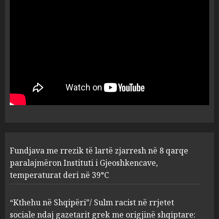
Durrës!
AUGUST 8, 2026
5
Fundjava me rrezik të lartë
zjarresh në 8 qarqe
paralajmëron Instituti i
Gjeoshkencave, temperaturat
deri në 39°C
1
AUGUST 8, 2026
“Kthehu në Shqipëri”/ Sulm
Fundjava me rrezik të lartë zjarresh në 8 qarqe
racist në rrjetet sociale ndaj
gazetarit grek me origjinë
paralajmëron Instituti i Gjeoshkencave,
shqiptare: Je mysafir këtu,
temperaturat deri në 39°C
nuk duhet të flasësh!
2
AUGUST 8, 2026
“Kthehu në Shqipëri”/ Sulm racist në rrjetet
sociale ndaj gazetarit grek me origjinë shqiptare: