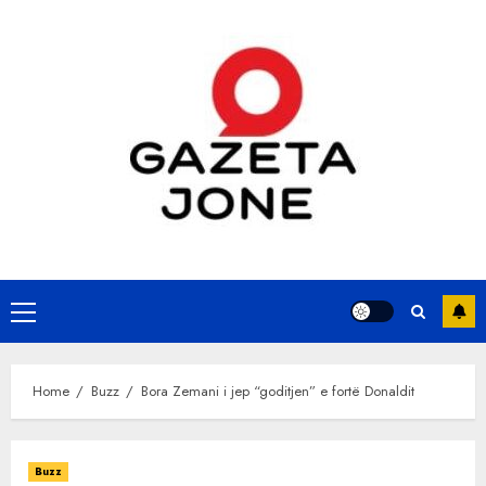
Skip
to
content
Primary
Menu
Home
Buzz
Bora Zemani i jep “goditjen” e fortë Donaldit
Buzz