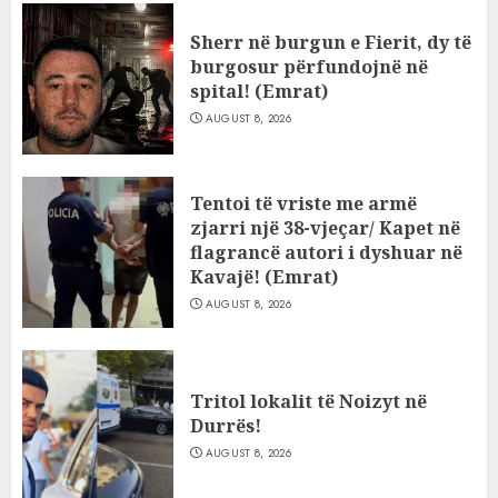
Sherr në burgun e Fierit, dy të
burgosur përfundojnë në
spital! (Emrat)
AUGUST 8, 2026
Tentoi të vriste me armë
zjarri një 38-vjeçar/ Kapet në
flagrancë autori i dyshuar në
Kavajë! (Emrat)
AUGUST 8, 2026
Tritol lokalit të Noizyt në
Durrës!
AUGUST 8, 2026