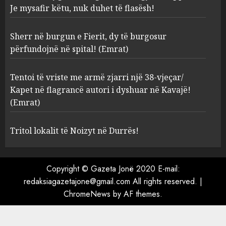
Sherr në burgun e Fierit, dy të
Je mysafir këtu, nuk duhet të flasësh!
burgosur përfundojnë në
spital! (Emrat)
Sherr në burgun e Fierit, dy të burgosur
AUGUST 8, 2026
3
përfundojnë në spital! (Emrat)
Tentoi të vriste me armë
Tentoi të vriste me armë zjarri një 38-vjeçar/
zjarri një 38-vjeçar/ Kapet në
Kapet në flagrancë autori i dyshuar në Kavajë!
flagrancë autori i dyshuar në
(Emrat)
Kavajë! (Emrat)
4
AUGUST 8, 2026
Tritol lokalit të Noizyt në Durrës!
Tritol lokalit të Noizyt në
Copyright © Gazeta Jonë 2020 E-mail:
Durrës!
redaksiagazetajone@gmail.com All rights reserved.
|
AUGUST 8, 2026
ChromeNews
by AF themes.
5