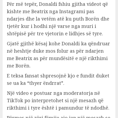
Për më tepër, Donaldi fshiu gjitha videot që
kishte me Beatrix nga Instagrami pas
ndarjes dhe la vetëm atë ku puth Borën dhe
tjetër kur i hodhi një varse nga muri i
shtëpisë për tre vjetorin e lidhjes së tyre.
Gjatë gjithë kësaj kohe Donaldi ka qëndruar
në heshtje duke mos folur as për ndarjen
me Beatrix as për mundësitë e një rikthimi
me Borën.
E teksa fansat shpresojnë kjo e fundit duket
se ua ka “thyer ëndrrat”.
Një video e postuar nga moderatorja në
TikTok po interpretohet si një mesazh që
rikthimi i tyre është i pamundur të ndodhë.
Përmes një zëri fëmije ajo jep një mesazh se