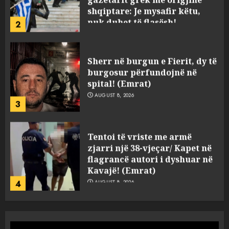
shqiptare: Je mysafir këtu,
nuk duhet të flasësh!
2
AUGUST 8, 2026
Sherr në burgun e Fierit, dy të
burgosur përfundojnë në
spital! (Emrat)
AUGUST 8, 2026
3
Tentoi të vriste me armë
zjarri një 38-vjeçar/ Kapet në
flagrancë autori i dyshuar në
Kavajë! (Emrat)
4
AUGUST 8, 2026
Tritol lokalit të Noizyt në