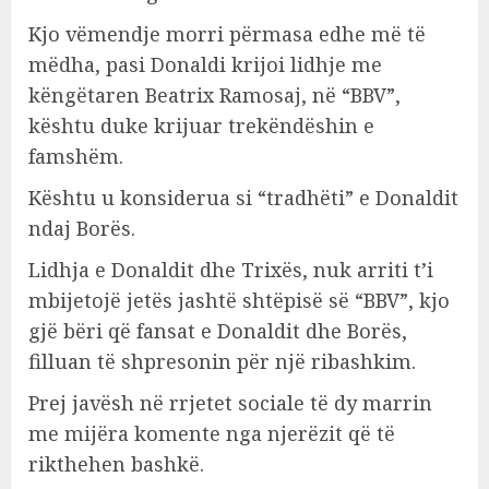
Kjo vëmendje morri përmasa edhe më të
mëdha, pasi Donaldi krijoi lidhje me
këngëtaren Beatrix Ramosaj, në “BBV”,
kështu duke krijuar trekëndëshin e
famshëm.
Kështu u konsiderua si “tradhëti” e Donaldit
ndaj Borës.
Lidhja e Donaldit dhe Trixës, nuk arriti t’i
mbijetojë jetës jashtë shtëpisë së “BBV”, kjo
gjë bëri që fansat e Donaldit dhe Borës,
filluan të shpresonin për një ribashkim.
Prej javësh në rrjetet sociale të dy marrin
me mijëra komente nga njerëzit që të
rikthehen bashkë.