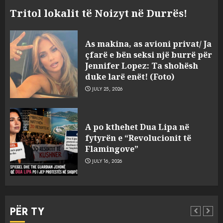
Tritol lokalit të Noizyt në Durrës!
As makina, as avioni privat/ Ja
çfarë e bën seksi një burrë për
Jennifer Lopez: Ta shohësh
duke larë enët! (Foto)
JULY 25, 2026
Sherr në burgun e Fierit, dy të
A po kthehet Dua Lipa në
burgosur përfundojnë në
fytyrën e “Revolucionit të
spital! (Emrat)
Flamingove”
AUGUST 8, 2026
3
JULY 16, 2026
Tentoi të vriste me armë
zjarri një 38-vjeçar/ Kapet në
PËR TY
flagrancë autori i dyshuar në