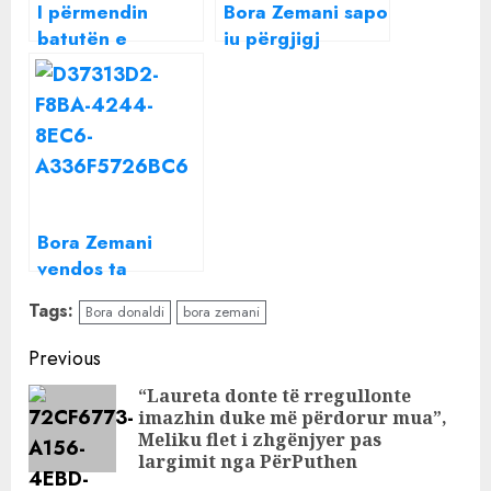
I përmendin
Bora Zemani sapo
batutën e
iu përgjigj
Donaldit në
Donaldit? Rrjeti
studio, Bora
po “çmendet”
Zemani habit me
nga veprimi i saj i
përgjigjen
fundit
Bora Zemani
vendos ta
vazhdojë dramën
Tags:
Bora donaldi
bora zemani
shqiptare,
publikon foton e
Continue
Previous
Donaldit
Reading
“Laureta donte të rregullonte
imazhin duke më përdorur mua”,
Pre
Meliku flet i zhgënjyer pas
pos
largimit nga PërPuthen