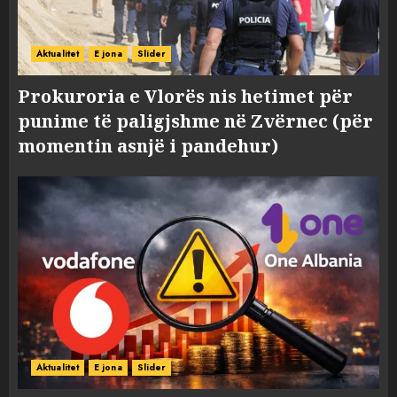
Aktualitet
E jona
Slider
Prokuroria e Vlorës nis hetimet për
punime të paligjshme në Zvërnec (për
momentin asnjë i pandehur)
Aktualitet
E jona
Slider