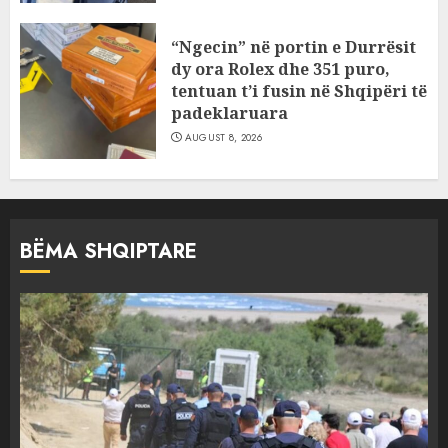
“Ngecin” në portin e Durrësit
dy ora Rolex dhe 351 puro,
tentuan t’i fusin në Shqipëri të
padeklaruara
AUGUST 8, 2026
BËMA SHQIPTARE