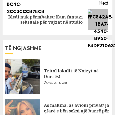
Next
Bledi nuk përmbahet: Kam fantazi
Next
seksuale për vajzat në studio
post:
TË NGJASHME
Tritol lokalit të Noizyt në
Durrës!
AUGUST 8, 2026
As makina, as avioni privat/ Ja
çfarë e bën seksi një burrë për