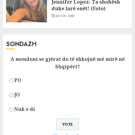
Jennifer Lopez: Ta shohësh
duke larë enët! (Foto)
JULY 25, 2026
SONDAZH
A mendoni se gjërat do të shkojnë më mirë në
Shqipëri?
PO
JO
Nuk e di