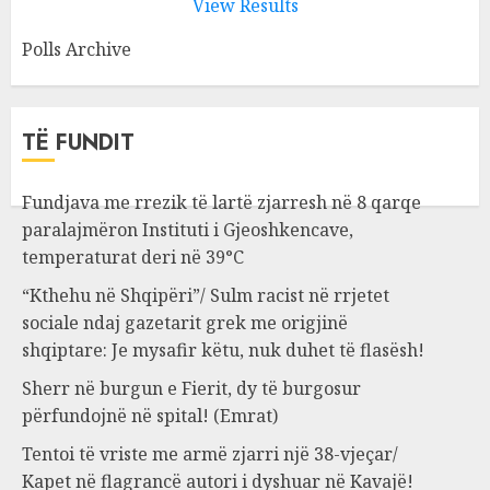
View Results
Polls Archive
TË FUNDIT
Fundjava me rrezik të lartë zjarresh në 8 qarqe
paralajmëron Instituti i Gjeoshkencave,
temperaturat deri në 39°C
“Kthehu në Shqipëri”/ Sulm racist në rrjetet
sociale ndaj gazetarit grek me origjinë
shqiptare: Je mysafir këtu, nuk duhet të flasësh!
Sherr në burgun e Fierit, dy të burgosur
përfundojnë në spital! (Emrat)
Tentoi të vriste me armë zjarri një 38-vjeçar/
Kapet në flagrancë autori i dyshuar në Kavajë!