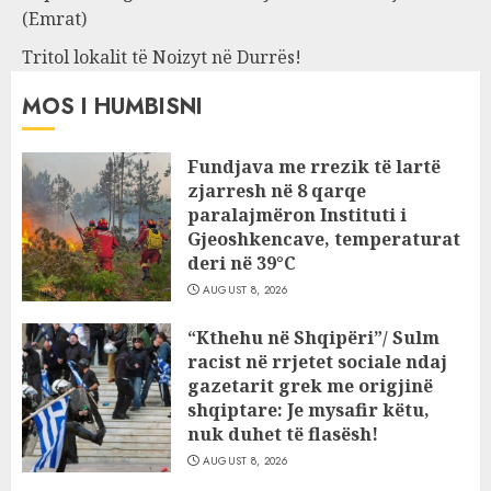
(Emrat)
Tritol lokalit të Noizyt në Durrës!
MOS I HUMBISNI
Fundjava me rrezik të lartë
zjarresh në 8 qarqe
paralajmëron Instituti i
Gjeoshkencave, temperaturat
deri në 39°C
AUGUST 8, 2026
“Kthehu në Shqipëri”/ Sulm
racist në rrjetet sociale ndaj
gazetarit grek me origjinë
shqiptare: Je mysafir këtu,
nuk duhet të flasësh!
AUGUST 8, 2026