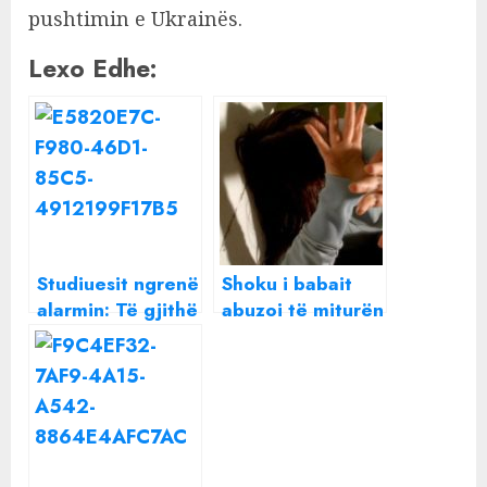
pushtimin e Ukrainës.
Lexo Edhe:
Studiuesit ngrenë
Shoku i babait
alarmin: Të gjithë
abuzoi të miturën
e karikoni
në Maliq, mjekët
telefonin gabim!
ngrenë alarmin:
Ja mënyra e
Shumë raste
thjeshtë dhe e
kalojnë pa
duhur
denoncim