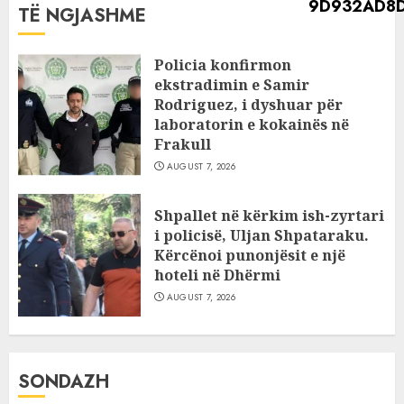
TË NGJASHME
Policia konfirmon
ekstradimin e Samir
Rodriguez, i dyshuar për
laboratorin e kokainës në
Frakull
AUGUST 7, 2026
Shpallet në kërkim ish-zyrtari
i policisë, Uljan Shpataraku.
Kërcënoi punonjësit e një
hoteli në Dhërmi
AUGUST 7, 2026
SONDAZH