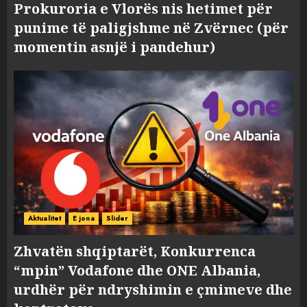
Prokuroria e Vlorës nis hetimet për
punime të paligjshme në Zvërnec (për
momentin asnjë i pandehur)
Aktualitet
E jona
Slider
Zhvatën shqiptarët, Konkurrenca
“mpin” Vodafone dhe ONE Albania,
urdhër për ndryshimin e çmimeve dhe