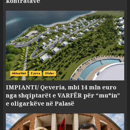
kontratave
Aktualitet
E jona
Slider
IMPIANTI/ Qeveria, mbi 14 mln euro
nga shqiptarët e VARFËR për “mu*in”
e oligarkëve në Palasë