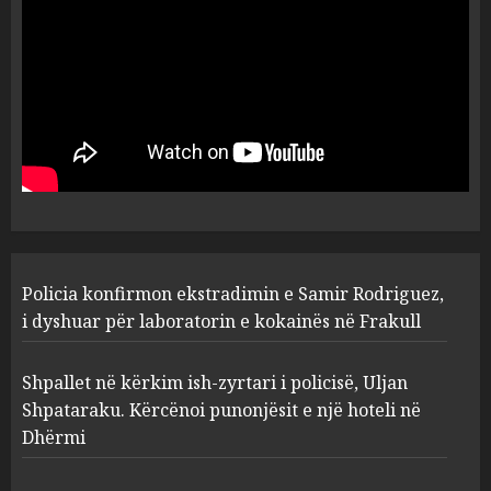
laboratorin e kokainës në
Frakull
1
AUGUST 7, 2026
Shpallet në kërkim ish-zyrtari
i policisë, Uljan Shpataraku.
Kërcënoi punonjësit e një
hoteli në Dhërmi
2
AUGUST 7, 2026
Hakeruesi i Raiffeisen Bank,
Policia konfirmon ekstradimin e Samir Rodriguez,
Eglind Mançja punonte tek
Kredo.al, vuri në Linkedin
i dyshuar për laboratorin e kokainës në Frakull
foto të një personi tjetër
3
AUGUST 7, 2026
Shpallet në kërkim ish-zyrtari i policisë, Uljan
Shpataraku. Kërcënoi punonjësit e një hoteli në
Dhërmi
Nuk u ekstradua, por u
deportua nga SHBA, si u kthye
në Shqipëri Sokol Hoxha pas