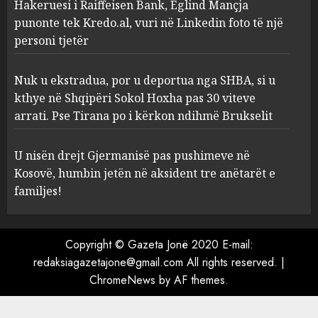
Hakeruesi i Raiffeisen Bank, Eglind Mançja
30 viteve arrati. Pse Tirana po
punonte tek Kredo.al, vuri në Linkedin foto të një
i kërkon ndihmë Brukselit
4
personi tjetër
AUGUST 7, 2026
U nisën drejt Gjermanisë pas
Nuk u ekstradua, por u deportua nga SHBA, si u
pushimeve në Kosovë, humbin
kthye në Shqipëri Sokol Hoxha pas 30 viteve
jetën në aksident tre anëtarët
arrati. Pse Tirana po i kërkon ndihmë Brukselit
e familjes!
5
AUGUST 7, 2026
U nisën drejt Gjermanisë pas pushimeve në
Kosovë, humbin jetën në aksident tre anëtarët e
familjes!
Copyright © Gazeta Jonë 2020 E-mail:
redaksiagazetajone@gmail.com All rights reserved.
|
ChromeNews
by AF themes.