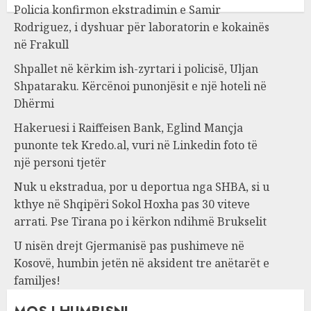
Policia konfirmon ekstradimin e Samir
Rodriguez, i dyshuar për laboratorin e kokainës
në Frakull
Shpallet në kërkim ish-zyrtari i policisë, Uljan
Shpataraku. Kërcënoi punonjësit e një hoteli në
Dhërmi
Hakeruesi i Raiffeisen Bank, Eglind Mançja
punonte tek Kredo.al, vuri në Linkedin foto të
një personi tjetër
Nuk u ekstradua, por u deportua nga SHBA, si u
kthye në Shqipëri Sokol Hoxha pas 30 viteve
arrati. Pse Tirana po i kërkon ndihmë Brukselit
U nisën drejt Gjermanisë pas pushimeve në
Kosovë, humbin jetën në aksident tre anëtarët e
familjes!