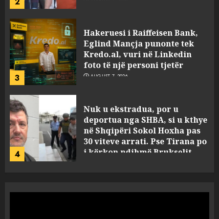
3
AUGUST 7, 2026
Nuk u ekstradua, por u
deportua nga SHBA, si u kthye
në Shqipëri Sokol Hoxha pas
30 viteve arrati. Pse Tirana po
i kërkon ndihmë Brukselit
4
AUGUST 7, 2026
U nisën drejt Gjermanisë pas
pushimeve në Kosovë, humbin
jetën në aksident tre anëtarët
e familjes!
5
AUGUST 7, 2026
Policia konfirmon
ekstradimin e Samir
Rodriguez, i dyshuar për