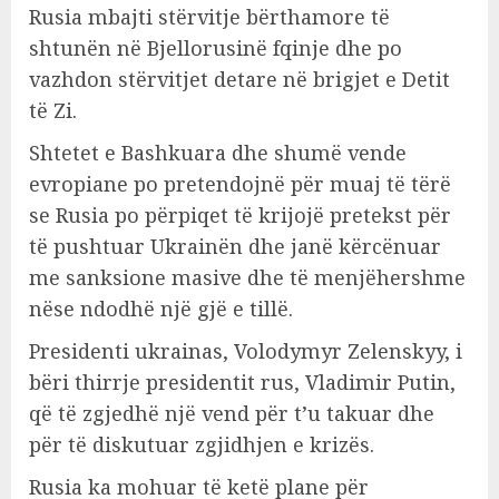
Rusia mbajti stërvitje bërthamore të
shtunën në Bjellorusinë fqinje dhe po
vazhdon stërvitjet detare në brigjet e Detit
të Zi.
Shtetet e Bashkuara dhe shumë vende
evropiane po pretendojnë për muaj të tërë
se Rusia po përpiqet të krijojë pretekst për
të pushtuar Ukrainën dhe janë kërcënuar
me sanksione masive dhe të menjëhershme
nëse ndodhë një gjë e tillë.
Presidenti ukrainas, Volodymyr Zelenskyy, i
bëri thirrje presidentit rus, Vladimir Putin,
që të zgjedhë një vend për t’u takuar dhe
për të diskutuar zgjidhjen e krizës.
Rusia ka mohuar të ketë plane për