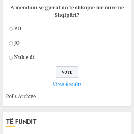
A mendoni se gjërat do të shkojnë më mirë në
Shqipëri?
PO
JO
Nuk e di
View Results
Polls Archive
TË FUNDIT