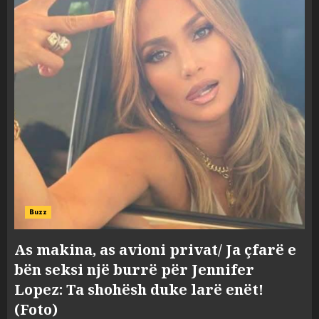
Buzz
As makina, as avioni privat/ Ja çfarë e
bën seksi një burrë për Jennifer
Lopez: Ta shohësh duke larë enët!
(Foto)