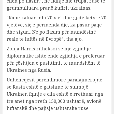
cilën po flasim”, në lidhje me trupat ruse të
grumbulluara pranë kufirit ukrainas.
“Kanë kaluar mbi 70 vjet dhe gjatë këtyre 70
vjetëve, siç e përmenda dje, ka pasur paqe
dhe siguri. Ne po flasim për mundësinë
reale të luftës në Evropë”, tha ajo.
Zonja Harris ritheksoi se një zgjidhje
diplomatike ishte ende zgjidhja e preferuar
për çështjen e pushtimit të mundshëm të
Ukrainës nga Rusia.
Udhëheqësit perëndimorë paralajmërojnë
se Rusia është e gatshme të sulmojë
Ukrainën fqinje e cila është e rrethuar nga
tre anët nga rreth 150,000 ushtarë, avionë
luftarakë dhe pajisje ushtarake ruse.