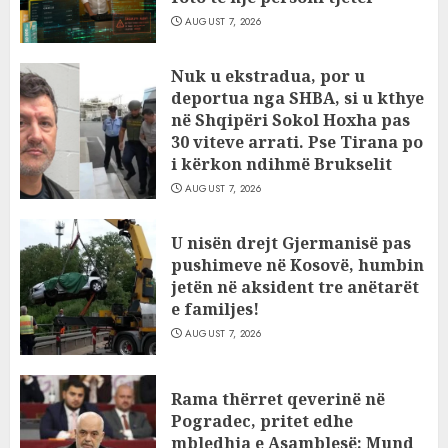
AUGUST 7, 2026
Nuk u ekstradua, por u
deportua nga SHBA, si u kthye
në Shqipëri Sokol Hoxha pas
30 viteve arrati. Pse Tirana po
i kërkon ndihmë Brukselit
AUGUST 7, 2026
U nisën drejt Gjermanisë pas
pushimeve në Kosovë, humbin
jetën në aksident tre anëtarët
e familjes!
AUGUST 7, 2026
Rama thërret qeverinë në
Pogradec, pritet edhe
mbledhja e Asamblesë: Mund