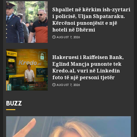
Shpallet në kërkim ish-zyrtari
i policisë, Uljan Shpataraku.
Kërcënoi punonjësit e një
hoteli në Dhërmi
AUGUST 7, 2026
Hakeruesi i Raiffeisen Bank,
Eglind Mançja punonte tek
Kredo.al, vuri në Linkedin
foto të një personi tjetër
AUGUST 7, 2026
BUZZ