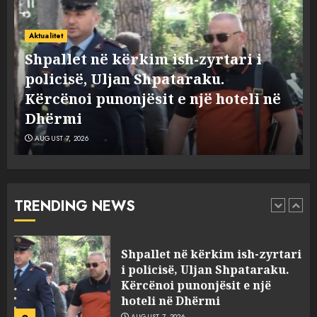
Policia konfirmon
Aktualitet
ekstradimin e Samir
Shpallet në kërkim ish-zyrtari i
Rodriguez, i dyshuar për
policisë, Uljan Shpataraku.
laboratorin e kokainës në
Kërcënoi punonjësit e një hoteli në
Frakull
1
AUGUST 7, 2026
Dhërmi
AUGUST 7, 2026
Shpallet në kërkim ish-zyrtari
i policisë, Uljan Shpataraku.
Kërcënoi punonjësit e një
hoteli në Dhërmi
TRENDING NEWS
2
AUGUST 7, 2026
Hakeruesi i Raiffeisen Bank,
Eglind Mançja punonte tek
Kredo.al, vuri në Linkedin
foto të një personi tjetër