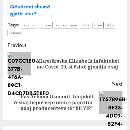
Qëndroni shumë
gjatë ulur?
Ekspertët
Tags:
britania
Europa
kamala harris
lufta
rusia
shba
“ngrenë alarmin”:
ukraina
Rritet rreziku për
vdekje të
Continue
Previous
hershme dhe
Reading
sëmundje të
Mbretëresha Elizabeth infektohet
Pre
zemrës
me Covid-19, si është gjendja e saj
pos
Next
Pas Arbana Osmanit, binjakët
Next
Veshaj bëjnë veprimin e papritur
post:
ndaj producenteve të “BB VIP”