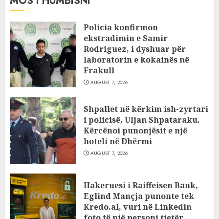
MOS I HUMBISNI
Policia konfirmon
ekstradimin e Samir
Rodriguez, i dyshuar për
laboratorin e kokainës në
Frakull
AUGUST 7, 2026
Shpallet në kërkim ish-zyrtari
i policisë, Uljan Shpataraku.
Kërcënoi punonjësit e një
hoteli në Dhërmi
AUGUST 7, 2026
Hakeruesi i Raiffeisen Bank,
Eglind Mançja punonte tek
Kredo.al, vuri në Linkedin
foto të një personi tjetër