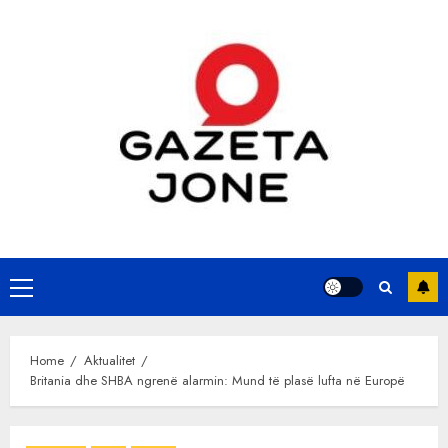
Skip
to
content
Primary
Menu
Home
Aktualitet
Britania dhe SHBA ngrenë alarmin: Mund të plasë lufta në Europë