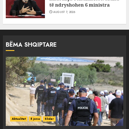
të ndryshohen 6 ministra
AUGUST 7, 2026
BËMA SHQIPTARE
Aktualitet
E jona
Slider