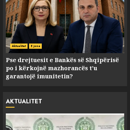
Aktualitet
E jona
Pse drejtuesit e Bankës së Shqipërisë
po i kërkojnë mazhorancës t’u
garantojë imunitetin?
AKTUALITET