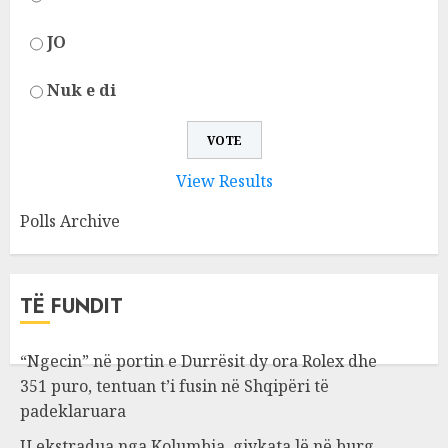
JO
Nuk e di
View Results
Polls Archive
TË FUNDIT
“Ngecin” në portin e Durrësit dy ora Rolex dhe
351 puro, tentuan t’i fusin në Shqipëri të
padeklaruara
U ekstradua nga Kolumbia, gjykata lë në burg