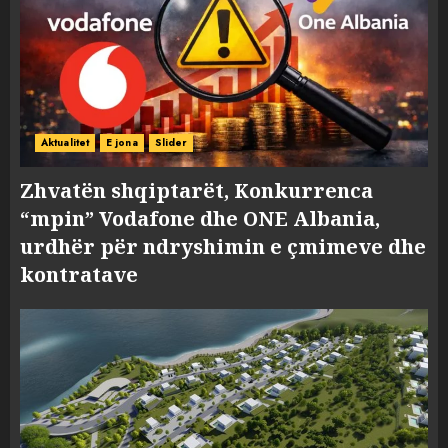
Aktualitet
E jona
Slider
Zhvatën shqiptarët, Konkurrenca
“mpin” Vodafone dhe ONE Albania,
urdhër për ndryshimin e çmimeve dhe
kontratave