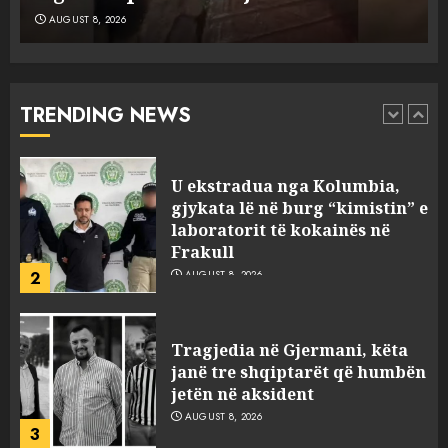
AUGUST 8, 2026
“Ngecin” në portin e Durrësit
dy ora Rolex dhe 351 puro,
tentuan t’i fusin në Shqipëri të
padeklaruara
TRENDING NEWS
1
AUGUST 8, 2026
U ekstradua nga Kolumbia,
gjykata lë në burg “kimistin” e
laboratorit të kokainës në
Frakull
2
AUGUST 8, 2026
Tragjedia në Gjermani, këta
janë tre shqiptarët që humbën
jetën në aksident
AUGUST 8, 2026
3