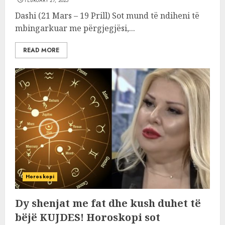
FEBRUARY 27, 2025
Dashi (21 Mars – 19 Prill) Sot mund të ndiheni të
mbingarkuar me përgjegjësi,...
READ MORE
Horoskopi
Dy shenjat me fat dhe kush duhet të
bëjë KUJDES! Horoskopi sot