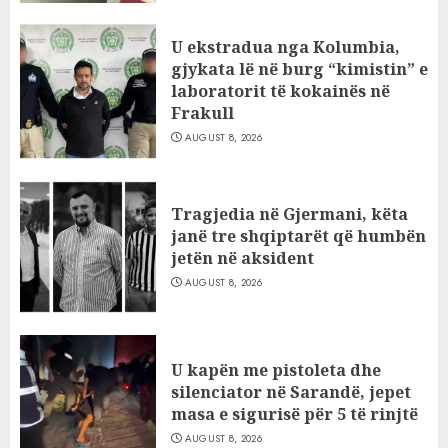
U ekstradua nga Kolumbia,
gjykata lë në burg “kimistin” e
laboratorit të kokainës në
Frakull
AUGUST 8, 2026
Tragjedia në Gjermani, këta
janë tre shqiptarët që humbën
jetën në aksident
AUGUST 8, 2026
U kapën me pistoleta dhe
silenciator në Sarandë, jepet
masa e sigurisë për 5 të rinjtë
AUGUST 8, 2026