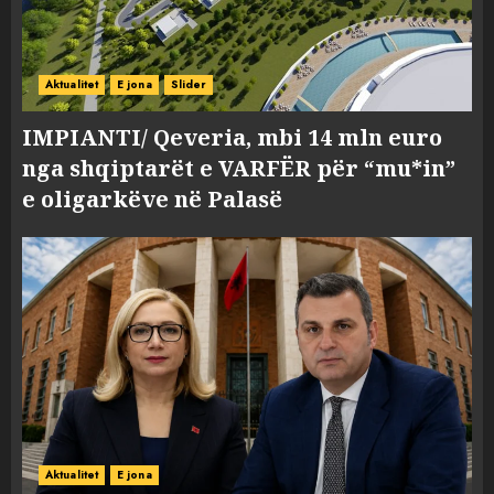
Aktualitet
E jona
Slider
IMPIANTI/ Qeveria, mbi 14 mln euro
nga shqiptarët e VARFËR për “mu*in”
e oligarkëve në Palasë
Aktualitet
E jona