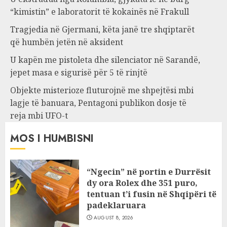
“kimistin” e laboratorit të kokainës në Frakull
Tragjedia në Gjermani, këta janë tre shqiptarët
që humbën jetën në aksident
U kapën me pistoleta dhe silenciator në Sarandë,
jepet masa e sigurisë për 5 të rinjtë
Objekte misterioze fluturojnë me shpejtësi mbi
lagje të banuara, Pentagoni publikon dosje të
reja mbi UFO-t
MOS I HUMBISNI
“Ngecin” në portin e Durrësit
dy ora Rolex dhe 351 puro,
tentuan t’i fusin në Shqipëri të
padeklaruara
AUGUST 8, 2026