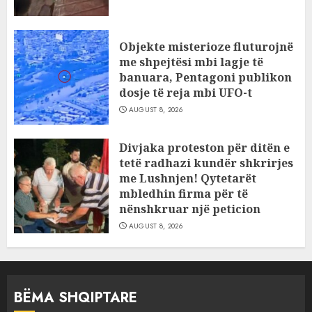
Objekte misterioze fluturojnë
me shpejtësi mbi lagje të
banuara, Pentagoni publikon
dosje të reja mbi UFO-t
AUGUST 8, 2026
Divjaka proteston për ditën e
tetë radhazi kundër shkrirjes
me Lushnjen! Qytetarët
mbledhin firma për të
nënshkruar një peticion
AUGUST 8, 2026
BËMA SHQIPTARE