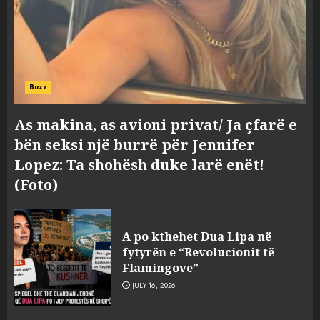
Buzz
As makina, as avioni privat/ Ja çfarë e
bën seksi një burrë për Jennifer
Lopez: Ta shohësh duke larë enët!
(Foto)
A po kthehet Dua Lipa në
fytyrën e “Revolucionit të
Flamingove”
JULY 16, 2026