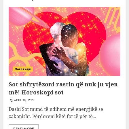
Horoskopi
Sot shfrytëzoni rastin që nuk ju vjen
më! Horoskopi sot
APRIL 29, 2025
Dashi Sot mund të ndiheni më energjikë se
zakonisht. Përdoreni këtë forcë për të...