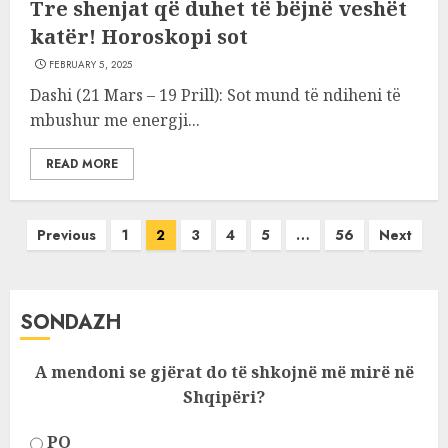
Tre shenjat që duhet të bëjnë veshët
katër! Horoskopi sot
FEBRUARY 5, 2025
Dashi (21 Mars – 19 Prill): Sot mund të ndiheni të
mbushur me energji...
READ MORE
Posts
Previous
1
2
3
4
5
…
56
Next
pagination
SONDAZH
A mendoni se gjërat do të shkojnë më mirë në
Shqipëri?
PO