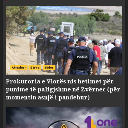
Aktualitet
E jona
Slider
Prokuroria e Vlorës nis hetimet për
punime të paligjshme në Zvërnec (për
momentin asnjë i pandehur)