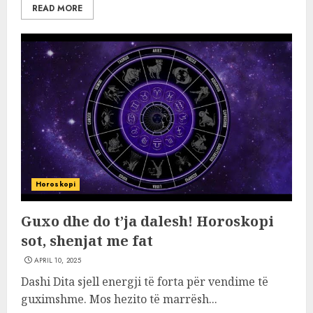
READ MORE
Horoskopi
Guxo dhe do t’ja dalesh! Horoskopi
sot, shenjat me fat
APRIL 10, 2025
Dashi Dita sjell energji të forta për vendime të
guximshme. Mos hezito të marrësh...