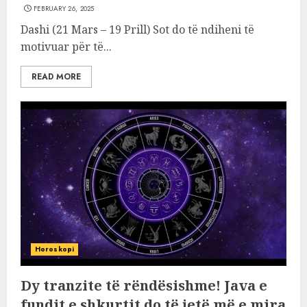
FEBRUARY 26, 2025
Dashi (21 Mars – 19 Prill) Sot do të ndiheni të
motivuar për të...
READ MORE
Horoskopi
Dy tranzite të rëndësishme! Java e
fundit e shkurtit do të jetë më e mira