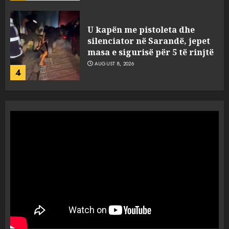
U kapën me pistoleta dhe
silenciator në Sarandë, jepet
masa e sigurisë për 5 të rinjtë
AUGUST 8, 2026
4
Objekte misterioze fluturojnë
me shpejtësi mbi lagje të
banuara, Pentagoni publikon
dosje të reja mbi UFO-t
5
AUGUST 8, 2026
“Ngecin” në portin e Durrësit
dy ora Rolex dhe 351 puro,
tentuan t’i fusin në Shqipëri të
padeklaruara