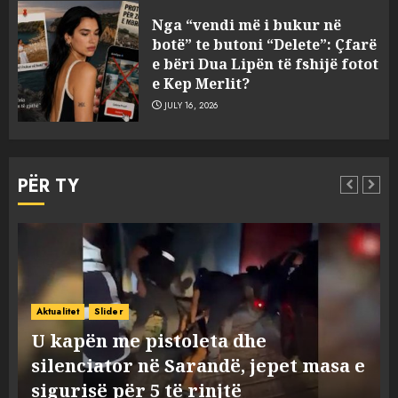
Tragjedia në Gjermani, këta
Nga “vendi më i bukur në
janë tre shqiptarët që humbën
botë” te butoni “Delete”: Çfarë
jetën në aksident
e bëri Dua Lipën të fshijë fotot
AUGUST 8, 2026
e Kep Merlit?
3
JULY 16, 2026
U kapën me pistoleta dhe
silenciator në Sarandë, jepet
PËR TY
masa e sigurisë për 5 të rinjtë
AUGUST 8, 2026
4
Objekte misterioze fluturojnë
Aktualitet
Slider
me shpejtësi mbi lagje të
Objekte misterioze fluturojnë me
banuara, Pentagoni publikon
shpejtësi mbi lagje të banuara,
dosje të reja mbi UFO-t
e
Pentagoni publikon dosje të reja
5
AUGUST 8, 2026
mbi UFO-t