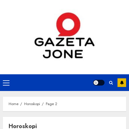
Skip
to
content
Primary
Menu
Home
Horoskopi
Page 2
Horoskopi