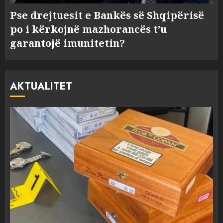
Pse drejtuesit e Bankës së Shqipërisë
po i kërkojnë mazhorancës t’u
garantojë imunitetin?
AKTUALITET