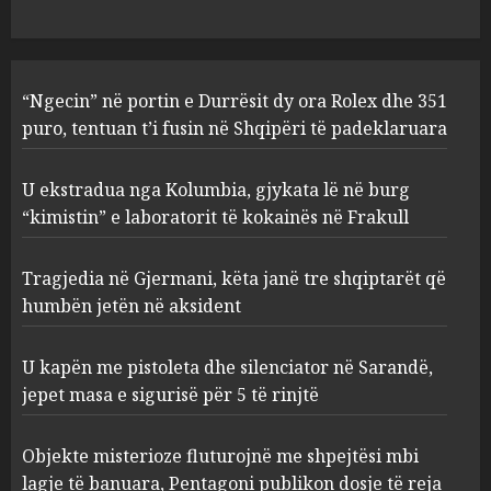
1
AUGUST 8, 2026
U ekstradua nga Kolumbia,
“Ngecin” në portin e Durrësit dy ora Rolex dhe 351
gjykata lë në burg “kimistin” e
laboratorit të kokainës në
puro, tentuan t’i fusin në Shqipëri të padeklaruara
Frakull
2
AUGUST 8, 2026
U ekstradua nga Kolumbia, gjykata lë në burg
“kimistin” e laboratorit të kokainës në Frakull
Tragjedia në Gjermani, këta
Tragjedia në Gjermani, këta janë tre shqiptarët që
janë tre shqiptarët që humbën
jetën në aksident
humbën jetën në aksident
AUGUST 8, 2026
3
U kapën me pistoleta dhe silenciator në Sarandë,
jepet masa e sigurisë për 5 të rinjtë
U kapën me pistoleta dhe
silenciator në Sarandë, jepet
Objekte misterioze fluturojnë me shpejtësi mbi
masa e sigurisë për 5 të rinjtë
lagje të banuara, Pentagoni publikon dosje të reja