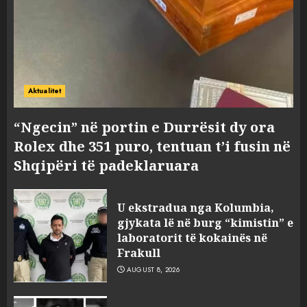
Aktualitet
“Ngecin” në portin e Durrësit dy ora
Rolex dhe 351 puro, tentuan t’i fusin në
Shqipëri të padeklaruara
U ekstradua nga Kolumbia,
gjykata lë në burg “kimistin” e
laboratorit të kokainës në
Frakull
AUGUST 8, 2026