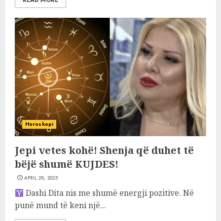
READ MORE
Horoskopi
Jepi vetes kohë! Shenja që duhet të
bëjë shumë KUJDES!
APRIL 28, 2025
Dashi Dita nis me shumë energji pozitive. Në
punë mund të keni një...