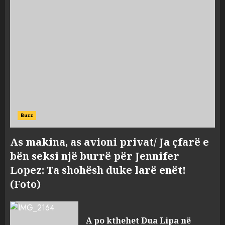
Buzz
As makina, as avioni privat/ Ja çfarë e
bën seksi një burrë për Jennifer
Lopez: Ta shohësh duke larë enët!
(Foto)
A po kthehet Dua Lipa në