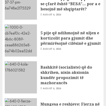
se çfarë është “BESA”… por a e
besojnë më shqiptarët?
AUGUST 6, 2026
5 pije që ndihmojnë në uljen e
kortizolit para gjumit dhe
përmirësojnë cilësinë e gjumit
AUGUST 6, 2026
Bashkitë (socialiste) që do
shkrihen, nisin aksionin
kundër propozimit të
mazhorancës
AUGUST 6, 2026
Mungesa e reshjeve: Fierza në