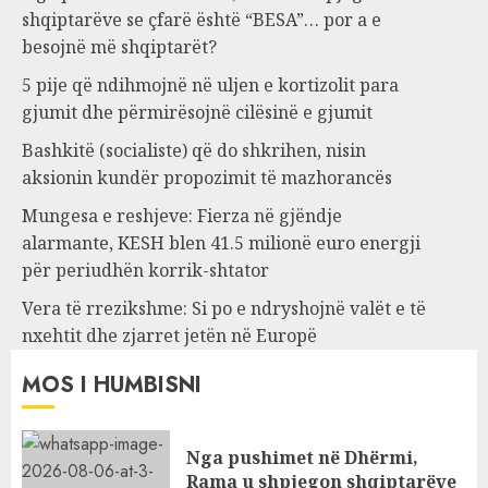
shqiptarëve se çfarë është “BESA”… por a e
besojnë më shqiptarët?
5 pije që ndihmojnë në uljen e kortizolit para
gjumit dhe përmirësojnë cilësinë e gjumit
Bashkitë (socialiste) që do shkrihen, nisin
aksionin kundër propozimit të mazhorancës
Mungesa e reshjeve: Fierza në gjëndje
alarmante, KESH blen 41.5 milionë euro energji
për periudhën korrik-shtator
Vera të rrezikshme: Si po e ndryshojnë valët e të
nxehtit dhe zjarret jetën në Europë
MOS I HUMBISNI
Nga pushimet në Dhërmi,
Rama u shpjegon shqiptarëve