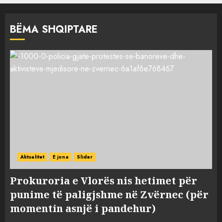
BËMA SHQIPTARE
Aktualitet
E jona
Slider
Prokuroria e Vlorës nis hetimet për
punime të paligjshme në Zvërnec (për
momentin asnjë i pandehur)