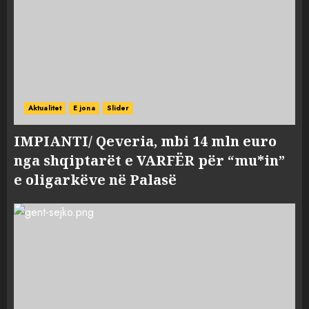
Aktualitet
E jona
Slider
IMPIANTI/ Qeveria, mbi 14 mln euro
nga shqiptarët e VARFËR për “mu*in”
e oligarkëve në Palasë