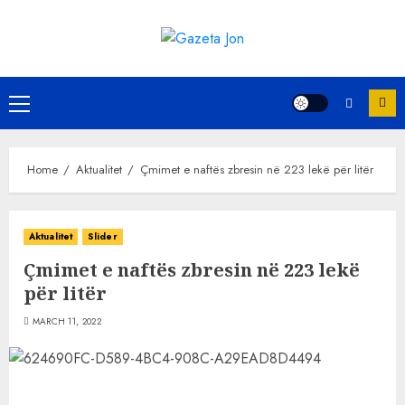
Skip
to
content
Primary
Menu
Home
Aktualitet
Çmimet e naftës zbresin në 223 lekë për litër
Aktualitet
Slider
Çmimet e naftës zbresin në 223 lekë
për litër
MARCH 11, 2022