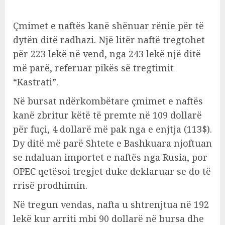
Çmimet e naftës kanë shënuar rënie për të
dytën ditë radhazi. Një litër naftë tregtohet
për 223 lekë në vend, nga 243 lekë një ditë
më parë, referuar pikës së tregtimit
“Kastrati”.
Në bursat ndërkombëtare çmimet e naftës
kanë zbritur këtë të premte në 109 dollarë
për fuçi, 4 dollarë më pak nga e enjtja (113$).
Dy ditë më parë Shtete e Bashkuara njoftuan
se ndaluan importet e naftës nga Rusia, por
OPEC qetësoi tregjet duke deklaruar se do të
rrisë prodhimin.
Në tregun vendas, nafta u shtrenjtua në 192
lekë kur arriti mbi 90 dollarë në bursa dhe