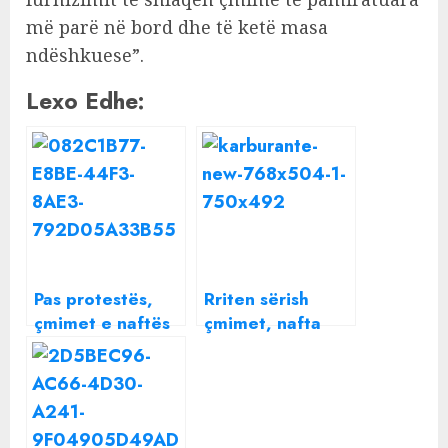
më parë në bord dhe të ketë masa
ndëshkuese”.
Lexo Edhe:
Pas protestës,
Rriten sërish
çmimet e naftës
çmimet, nafta
ulen me 6 lekë
shtrenjtohet me
për litër
9 lekë për litër
brenda pak
ditësh