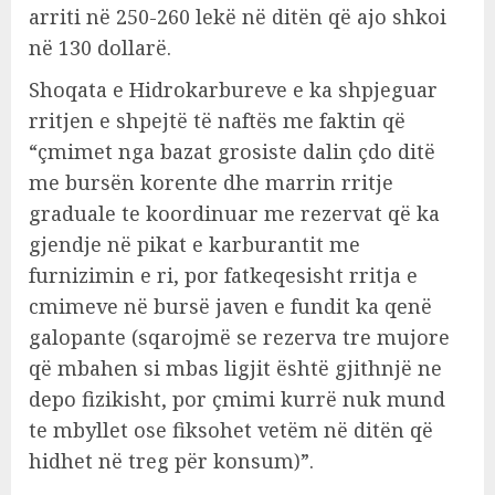
arriti në 250-260 lekë në ditën që ajo shkoi
në 130 dollarë.
Shoqata e Hidrokarbureve e ka shpjeguar
rritjen e shpejtë të naftës me faktin që
“çmimet nga bazat grosiste dalin çdo ditë
me bursën korente dhe marrin rritje
graduale te koordinuar me rezervat që ka
gjendje në pikat e karburantit me
furnizimin e ri, por fatkeqesisht rritja e
cmimeve në bursë javen e fundit ka qenë
galopante (sqarojmë se rezerva tre mujore
që mbahen si mbas ligjit është gjithnjë ne
depo fizikisht, por çmimi kurrë nuk mund
te mbyllet ose fiksohet vetëm në ditën që
hidhet në treg për konsum)”.