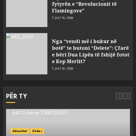
fytyrën e “Revolucionit të
Flamingove”
JULY 16, 2026
Bashkitë (socialiste) që do
Nga “vendi më i bukur në
shkrihen, nisin aksionin
botë” te butoni “Delete”: Çfarë
kundër propozimit të
e bëri Dua Lipën të fshijë fotot
mazhorancës
e Kep Merlit?
3
AUGUST 6, 2026
JULY 16, 2026
Mungesa e reshjeve: Fierza në
gjëndje alarmante, KESH blen
PËR TY
41.5 milionë euro energji për
periudhën korrik-shtator
4
AUGUST 6, 2026
Vera të rrezikshme: Si po e