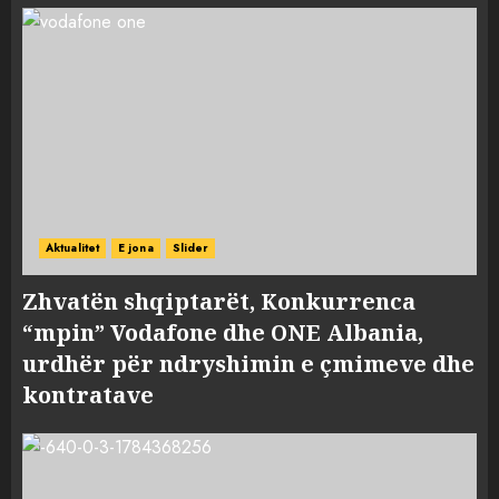
Aktualitet
E jona
Slider
Zhvatën shqiptarët, Konkurrenca
“mpin” Vodafone dhe ONE Albania,
urdhër për ndryshimin e çmimeve dhe
kontratave