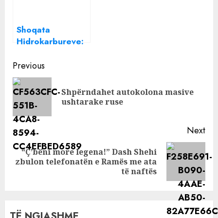
Shoqata
Hidrokarbureve:
Nëse nuk do të
Continue
ndërhynte Bordi,
Previous
çmimi i naftës do
Reading
të ishte 12
Shpërndahet autokolona masive
Pre
lekë/litër më i
ushtarake ruse
pos
lirë
Next
“Ç’bëni more legena!” Dash Shehi
Next
zbulon telefonatën e Ramës me ata
post:
të naftës
TË NGJASHME