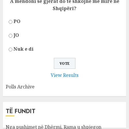
A mendoni se gjërat do të shkojnë më mirë në
Shqipëri?
PO
JO
Nuk e di
View Results
Polls Archive
TË FUNDIT
Nga pushimet në Dhërmi, Rama u shpjegon