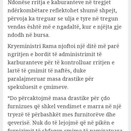
Ndonëse rritja e kaburanteve në tregjet
ndërkombëtare reflektohet shumë shpejt,
përvoja ka treguar se ulja e tyre në tregun
vendas është më e ngadaltë, kur e njëjta gje
ndodh në bursa.
Kryeministri Rama njoftoi një ditë më parë
ngritjen e bordit të administrimit të
karburanteve për të kontrolluar rritjen e
lartë të çmimit të naftës, duke
paralajmeruar masa drastike për
spekuluesit e çmimeve.
“Do përcaktojmë masa drastike për çdo
furnizues që shkel vendimet e marra në një
tryezë të përbashkët mes furnitorëve dhe
qeverisë. Nuk do të lejojmë që në pikën e
furnizimit të shfaqen çmime të pamiratuara