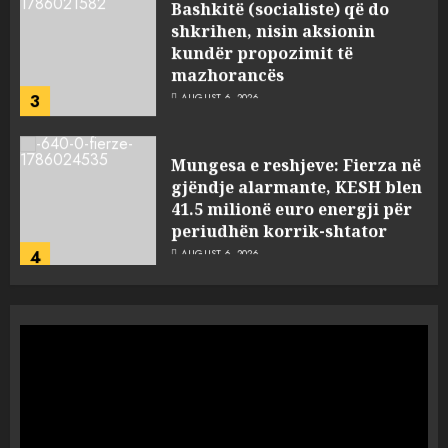
Bashkitë (socialiste) që do
shkrihen, nisin aksionin
kundër propozimit të
mazhorancës
3
AUGUST 6, 2026
Mungesa e reshjeve: Fierza në
gjëndje alarmante, KESH blen
41.5 milionë euro energji për
periudhën korrik-shtator
4
AUGUST 6, 2026
Vera të rrezikshme: Si po e
ndryshojnë valët e të nxehtit
dhe zjarret jetën në Europë
AUGUST 6, 2026
5