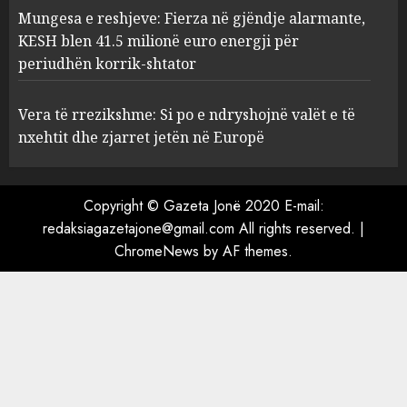
Mungesa e reshjeve: Fierza në gjëndje alarmante,
Mungesa e reshjeve: Fierza në
KESH blen 41.5 milionë euro energji për
gjëndje alarmante, KESH blen
periudhën korrik-shtator
41.5 milionë euro energji për
periudhën korrik-shtator
Vera të rrezikshme: Si po e ndryshojnë valët e të
4
AUGUST 6, 2026
nxehtit dhe zjarret jetën në Europë
Vera të rrezikshme: Si po e
Copyright © Gazeta Jonë 2020 E-mail:
ndryshojnë valët e të nxehtit
dhe zjarret jetën në Europë
redaksiagazetajone@gmail.com All rights reserved.
|
ChromeNews
AUGUST 6, 2026
by AF themes.
5