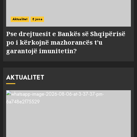
Aktualitet
E jona
Pse drejtuesit e Bankës së Shqipërisë
po i kërkojnë mazhorancës t’u
garantojë imunitetin?
AKTUALITET