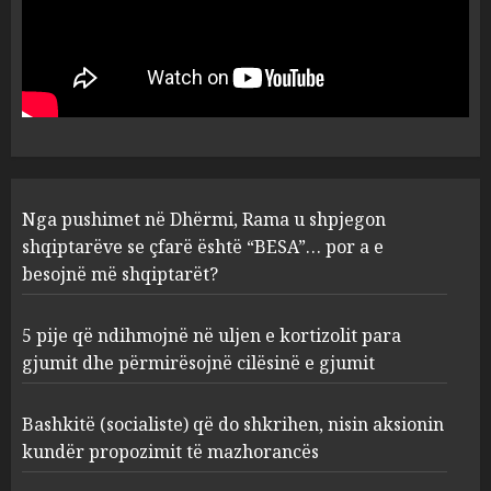
Nga pushimet në Dhërmi,
Rama u shpjegon shqiptarëve
se çfarë është “BESA”… por a e
besojnë më shqiptarët?
1
AUGUST 6, 2026
5 pije që ndihmojnë në uljen e
Nga pushimet në Dhërmi, Rama u shpjegon
kortizolit para gjumit dhe
shqiptarëve se çfarë është “BESA”… por a e
përmirësojnë cilësinë e gjumit
besojnë më shqiptarët?
AUGUST 6, 2026
2
5 pije që ndihmojnë në uljen e kortizolit para
gjumit dhe përmirësojnë cilësinë e gjumit
Bashkitë (socialiste) që do
shkrihen, nisin aksionin
kundër propozimit të
Bashkitë (socialiste) që do shkrihen, nisin aksionin
mazhorancës
kundër propozimit të mazhorancës
3
AUGUST 6, 2026