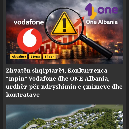
Aktualitet
E jona
Slider
Zhvatën shqiptarët, Konkurrenca
“mpin” Vodafone dhe ONE Albania,
urdhër për ndryshimin e çmimeve dhe
kontratave