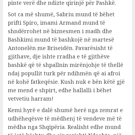
pinte verë dhe ndizte qirinjë për Pashkë.
Sot ca më shumë, Sabriu mund të bëhet
prifti Spiro, imami Armand mund të
shndërrohet në biznesmen i madh dhe
Bashkimi mund të bashkojë në martesë
Antonelën me Briseidën. Pavarësisht të
gjithave, dje ishte rradha e të gjithëve
bashkë që të shpallnin mirënjohje të thellë
ndaj popullit turk për ndihmën që ai afroi
në kohë fatkeqësie. Kush nuk e bën këtë gjë
me mend e shpirt, edhe hallalli i bëhet
vetvetiu harram!
Kemi hyrë e dalë shumë herë nga zemrat e
udhëheqësve të mëdhenj të vendeve më të
mëdha nga Shqipëria. Realisht edhe mund