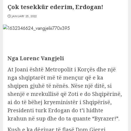
Çok tesekkür ederim, Erdogan!
JANUARY 25, 2022
Nga Lorenc Vangjeli
At Joani është Metropolit i Korçës dhe një
nga shqiptarët më të mençur që e ka
shqipen gjuhë të nënës. Nëse një ditë, si
shenjë e mrekullisë që Zoti e do Shqipërinë,
ai do të bëhej kryeministër i Shqipërisë,
Presidenti turk Erdogan do t’i hidhte
krahun në sup dhe do ta quante “Byrazer!”.
Kush e ka dëgjuar të flasë Dom Gjergj