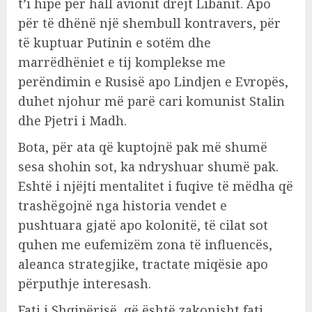
t’i hipë për hall avionit drejt Libanit. Apo
për të dhënë një shembull kontravers, për
të kuptuar Putinin e sotëm dhe
marrëdhëniet e tij komplekse me
perëndimin e Rusisë apo Lindjen e Evropës,
duhet njohur më parë cari komunist Stalin
dhe Pjetri i Madh.
Bota, për ata që kuptojnë pak më shumë
sesa shohin sot, ka ndryshuar shumë pak.
Eshtë i njëjti mentalitet i fuqive të mëdha që
trashëgojnë nga historia vendet e
pushtuara gjatë apo kolonitë, të cilat sot
quhen me eufemizëm zona të influencës,
aleanca strategjike, tractate miqësie apo
përputhje interesash.
Fati i Shqipërisë, që është zakonisht fati