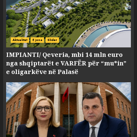
Aktualitet
E jona
Slider
IMPIANTI/ Qeveria, mbi 14 mln euro
nga shqiptarët e VARFËR për “mu*in”
e oligarkëve në Palasë