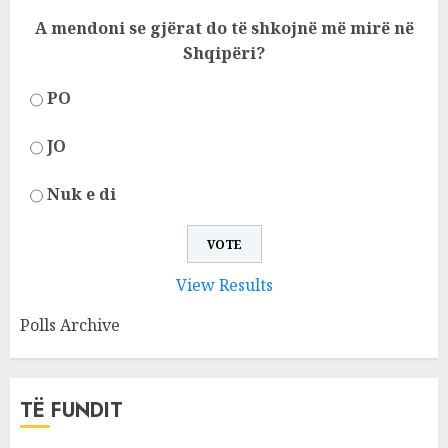
A mendoni se gjërat do të shkojnë më mirë në
Shqipëri?
PO
JO
Nuk e di
View Results
Polls Archive
TË FUNDIT