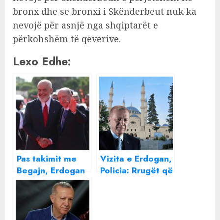
bronx dhe se bronxi i Skënderbeut nuk ka
nevojë për asnjë nga shqiptarët e
përkohshëm të qeverive.
Lexo Edhe:
Pas takimit me
Vizita e Erdogan,
Begajn, Erdogan
Policia: Rrugët që
pritet nga Edi
do të bllokohen
Rama!
në Tiranë