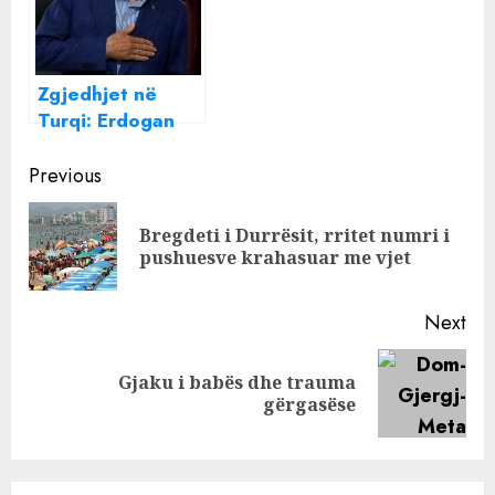
Zgjedhjet në
Turqi: Erdogan
fiton balotazhin,
Continue
konfirmohet si
Previous
President
Reading
Bregdeti i Durrësit, rritet numri i
Pre
pushuesve krahasuar me vjet
pos
Next
Gjaku i babës dhe trauma
Next
gërgasëse
post: