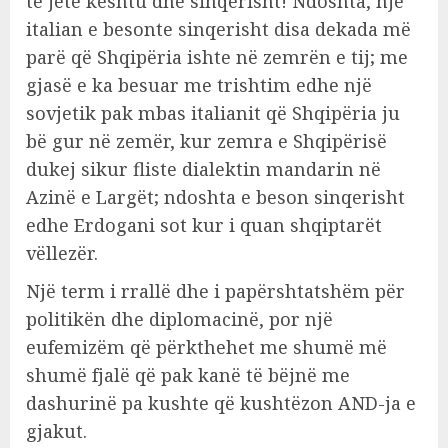
të jetë kështu dhe sinqerisht! Ndoshta, një
italian e besonte sinqerisht disa dekada më
parë që Shqipëria ishte në zemrën e tij; me
gjasë e ka besuar me trishtim edhe një
sovjetik pak mbas italianit që Shqipëria ju
bë gur në zemër, kur zemra e Shqipërisë
dukej sikur fliste dialektin mandarin në
Azinë e Largët; ndoshta e beson sinqerisht
edhe Erdogani sot kur i quan shqiptarët
vëllezër.
Një term i rrallë dhe i papërshtatshëm për
politikën dhe diplomacinë, por një
eufemizëm që përkthehet me shumë më
shumë fjalë që pak kanë të bëjnë me
dashurinë pa kushte që kushtëzon AND-ja e
gjakut.