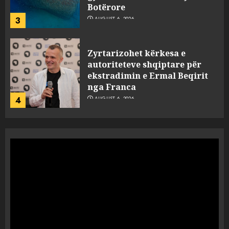
Botërore
3
AUGUST 6, 2026
Zyrtarizohet kërkesa e
autoriteteve shqiptare për
ekstradimin e Ermal Beqirit
nga Franca
4
AUGUST 6, 2026
A do të ketë rrezik për Tokën?
Anija kozmike e SpaceX
përplaset në Hënë
AUGUST 6, 2026
5
A ishte i orkestruar politikisht
dhe kush mban përgjegjësi