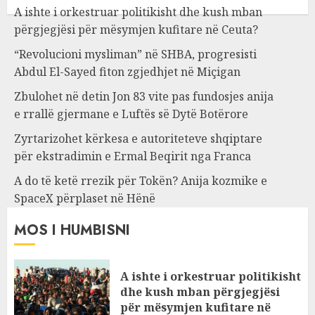
A ishte i orkestruar politikisht dhe kush mban
përgjegjësi për mësymjen kufitare në Ceuta?
“Revolucioni mysliman” në SHBA, progresisti
Abdul El-Sayed fiton zgjedhjet në Miçigan
Zbulohet në detin Jon 83 vite pas fundosjes anija
e rrallë gjermane e Luftës së Dytë Botërore
Zyrtarizohet kërkesa e autoriteteve shqiptare
për ekstradimin e Ermal Beqirit nga Franca
A do të ketë rrezik për Tokën? Anija kozmike e
SpaceX përplaset në Hënë
MOS I HUMBISNI
A ishte i orkestruar politikisht
dhe kush mban përgjegjësi
për mësymjen kufitare në