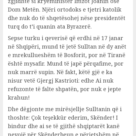
zgjidhte si kryeministër Imzot Joanin ose
Dom Metën. Njëri ortodoks e tjetri katolik
dhe nuk do të shqetësohej nëse presidentët
turq do t’i quanin ata Byrazerë.
Sepse turku i qeverisë që erdhi në 17 janar
në Shqipëri, mund të jetë Sulltan në dy anët
e mrekullueshëm të Bosforit, por në Tiranë
është mysafir. Mund të japë përqafime, por
nuk marrë supin. Në fakt, këtë gjë e ka
nisur vetë Gjergj Kastrioti: edhe Ai nuk
refuzonte të falte shpatën, por nuk e jepte
krahun!
Dhe dëgjonte me mirësjellje Sulltanin që i
thoshte: Çok teşekkür ederim, Skënder! I
bindur dhe ai se të gjithë shqiptarët kanë
nevojë për Skënderbeun e përjetshëm në