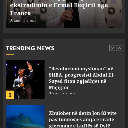
AUGUST 6, 2026
Anija kozmike e SpaceX përplaset
5
në Hënë
AUGUST 6, 2026
A ishte i orkestruar politikisht
dhe kush mban përgjegjësi
për mësymjen kufitare në
Ceuta?
TRENDING NEWS
1
AUGUST 6, 2026
“Revolucioni mysliman” në
SHBA, progresisti Abdul El-
Sayed fiton zgjedhjet në
Miçigan
2
AUGUST 6, 2026
Zbulohet në detin Jon 83 vite
pas fundosjes anija e rrallë
gjermane e Luftës së Dytë