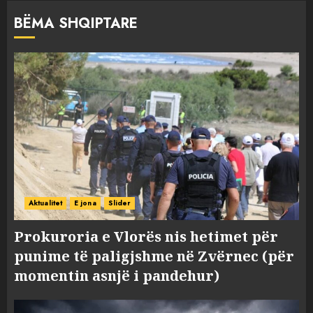
BËMA SHQIPTARE
Aktualitet
E jona
Slider
Prokuroria e Vlorës nis hetimet për
punime të paligjshme në Zvërnec (për
momentin asnjë i pandehur)