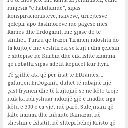
miqësia “e habitshme”, sipas
konspiracionistëve, naivëve, urrejtësve
qelepir apo dashnorëve me pagesë mes
Ramës dhe Erdoganit, me gjasë do të
shuhet. Turku që trazoi Tiranën ndoshta do
ta kujtojë me vështirësi se kujt i dha çelësin
e shtëpisë në Kurbin dhe cila ishte xhamia
që i zbathi sipas adetit këpucët kur hyri.
Të gjithë ata që për inat të EDramës, i
gafurren ErDoganit, duhet të mbajnë një
çast frymën dhe të kujtojnë se në këto troje
nuk ka ndryshuar ndonjë gjë e madhe nga
këtu e 300 e ca vjet më parë; Sulejmani që
falte namaz dhe mbante Ramazan në
sheshin e fshatit, në shtëpi bëhej Kristo që