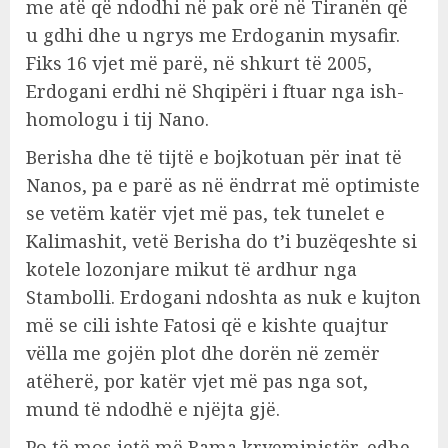
me atë që ndodhi në pak orë në Tiranën që
u gdhi dhe u ngrys me Erdoganin mysafir.
Fiks 16 vjet më parë, në shkurt të 2005,
Erdogani erdhi në Shqipëri i ftuar nga ish-
homologu i tij Nano.
Berisha dhe të tijtë e bojkotuan për inat të
Nanos, pa e parë as në ëndrrat më optimiste
se vetëm katër vjet më pas, tek tunelet e
Kalimashit, vetë Berisha do t’i buzëqeshte si
kotele lozonjare mikut të ardhur nga
Stambolli. Erdogani ndoshta as nuk e kujton
më se cili ishte Fatosi që e kishte quajtur
vëlla me gojën plot dhe dorën në zemër
atëherë, por katër vjet më pas nga sot,
mund të ndodhë e njëjta gjë.
Po të mos jetë më Rama kryeministër, edhe