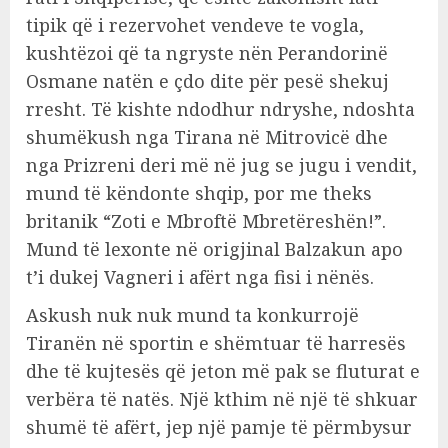
tipik që i rezervohet vendeve te vogla,
kushtëzoi që ta ngryste nën Perandorinë
Osmane natën e çdo dite për pesë shekuj
rresht. Të kishte ndodhur ndryshe, ndoshta
shumëkush nga Tirana në Mitrovicë dhe
nga Prizreni deri më në jug se jugu i vendit,
mund të këndonte shqip, por me theks
britanik “Zoti e Mbroftë Mbretëreshën!”.
Mund të lexonte në origjinal Balzakun apo
t’i dukej Vagneri i afërt nga fisi i nënës.
Askush nuk nuk mund ta konkurrojë
Tiranën në sportin e shëmtuar të harresës
dhe të kujtesës që jeton më pak se fluturat e
verbëra të natës. Një kthim në një të shkuar
shumë të afërt, jep një pamje të përmbysur