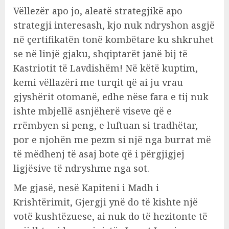
Vëllezër apo jo, aleatë strategjikë apo
strategji interesash, kjo nuk ndryshon asgjë
në çertifikatën tonë kombëtare ku shkruhet
se në linjë gjaku, shqiptarët janë bij të
Kastriotit të Lavdishëm! Në këtë kuptim,
kemi vëllazëri me turqit që ai ju vrau
gjyshërit otomanë, edhe nëse fara e tij nuk
ishte mbjellë asnjëherë viseve që e
rrëmbyen si peng, e luftuan si tradhëtar,
por e njohën me pezm si një nga burrat më
të mëdhenj të asaj bote që i përgjigjej
ligjësive të ndryshme nga sot.
Me gjasë, nesë Kapiteni i Madh i
Krishtërimit, Gjergji ynë do të kishte një
votë kushtëzuese, ai nuk do të hezitonte të