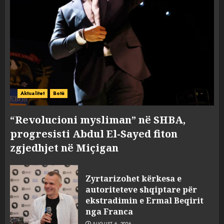
Aktualitet
Botë
“Revolucioni mysliman” në SHBA,
progresisti Abdul El-Sayed fiton
zgjedhjet në Miçigan
Zyrtarizohet kërkesa e
autoriteteve shqiptare për
ekstradimin e Ermal Beqirit
nga Franca
AUGUST 6, 2026