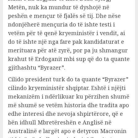
Metën, nuk ka mundur të dyshojë në
peshën e mençur të fjalës së tij. Dhe nëse
ndonjëherë mençuria do të ishte testi i
vetëm për të qenë kryeministër i vendit, ai
do të ishte një nga fare pak kandidaturat e
merituara për atë zyrë, por pa ju shmangur
krahut të Erdoganit mbi sup që do ta quante
gjithashtu “Byrazer”.
Cilido president turk do ta quante “Byrazer”
cilindo kryeministër shqiptar. Eshtë i njëjti
mekanizëm i ndërlikuar ku përzihen shumë
më shumë se vetëm historia dhe tradita apo
edhe interesi dhe nevoja shpirtërore, që e
bën idhull Mbretëreshën e Anglisë në
Australinë e largët apo e detyron Macronin