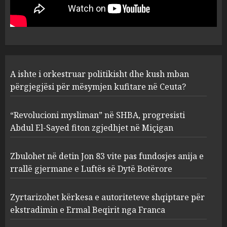
për mësymjen kufitare në
Ceuta?
1
AUGUST 6, 2026
“Revolucioni mysliman” në
A ishte i orkestruar politikisht dhe kush mban
SHBA, progresisti Abdul El-
Sayed fiton zgjedhjet në
përgjegjësi për mësymjen kufitare në Ceuta?
Miçigan
2
AUGUST 6, 2026
“Revolucioni mysliman” në SHBA, progresisti
Abdul El-Sayed fiton zgjedhjet në Miçigan
Zbulohet në detin Jon 83 vite
pas fundosjes anija e rrallë
Zbulohet në detin Jon 83 vite pas fundosjes anija e
gjermane e Luftës së Dytë
rrallë gjermane e Luftës së Dytë Botërore
Botërore
3
AUGUST 6, 2026
Zyrtarizohet kërkesa e autoriteteve shqiptare për
ekstradimin e Ermal Beqirit nga Franca
Zyrtarizohet kërkesa e