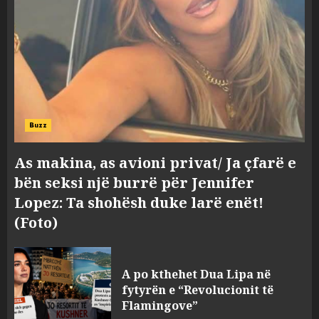
Buzz
As makina, as avioni privat/ Ja çfarë e
bën seksi një burrë për Jennifer
Lopez: Ta shohësh duke larë enët!
(Foto)
A po kthehet Dua Lipa në
fytyrën e “Revolucionit të
Flamingove”