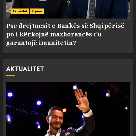
Aktualitet
E jona
Pse drejtuesit e Bankës së Shqipërisë
po i kërkojnë mazhorancës t’u
garantojë imunitetin?
AKTUALITET