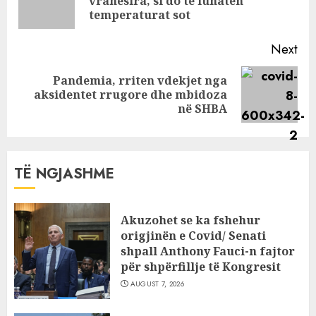
vranësira, si do të luhaten
pos
temperaturat sot
Next
Pandemia, rriten vdekjet nga
Next
aksidentet rrugore dhe mbidoza
post:
në SHBA
TË NGJASHME
Akuzohet se ka fshehur
origjinën e Covid/ Senati
shpall Anthony Fauci-n fajtor
për shpërfillje të Kongresit
AUGUST 7, 2026