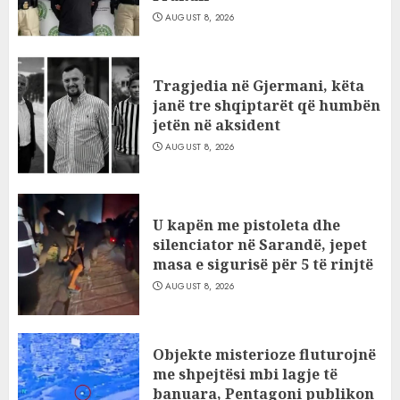
AUGUST 8, 2026
Tragjedia në Gjermani, këta
janë tre shqiptarët që humbën
jetën në aksident
AUGUST 8, 2026
U kapën me pistoleta dhe
silenciator në Sarandë, jepet
masa e sigurisë për 5 të rinjtë
AUGUST 8, 2026
Objekte misterioze fluturojnë
me shpejtësi mbi lagje të
banuara, Pentagoni publikon