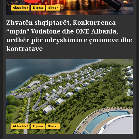
Aktualitet
E jona
Slider
Zhvatën shqiptarët, Konkurrenca
“mpin” Vodafone dhe ONE Albania,
urdhër për ndryshimin e çmimeve dhe
kontratave
Aktualitet
E jona
Slider