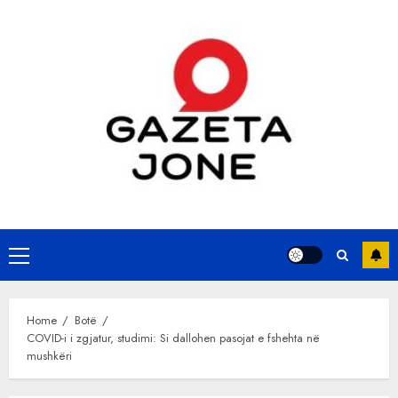
Skip
to
content
Primary
Menu
Home
Botë
COVID-i i zgjatur, studimi: Si dallohen pasojat e fshehta në
mushkëri