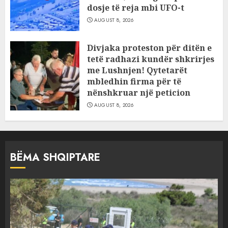
dosje të reja mbi UFO-t
AUGUST 8, 2026
Divjaka proteston për ditën e
tetë radhazi kundër shkrirjes
me Lushnjen! Qytetarët
mbledhin firma për të
nënshkruar një peticion
AUGUST 8, 2026
BËMA SHQIPTARE