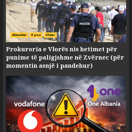
Aktualitet
E jona
Slider
Prokuroria e Vlorës nis hetimet për
punime të paligjshme në Zvërnec (për
momentin asnjë i pandehur)