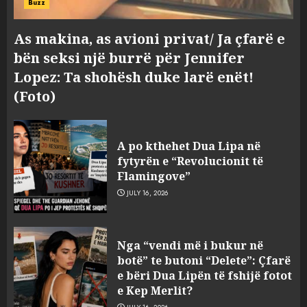
Buzz
As makina, as avioni privat/ Ja çfarë e
bën seksi një burrë për Jennifer
Lopez: Ta shohësh duke larë enët!
(Foto)
A po kthehet Dua Lipa në
fytyrën e “Revolucionit të
Flamingove”
JULY 16, 2026
Tragjedia në Gjermani, këta
Nga “vendi më i bukur në
janë tre shqiptarët që humbën
botë” te butoni “Delete”: Çfarë
jetën në aksident
e bëri Dua Lipën të fshijë fotot
AUGUST 8, 2026
e Kep Merlit?
3