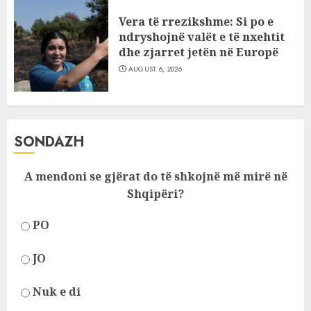
Vera të rrezikshme: Si po e
ndryshojnë valët e të nxehtit
dhe zjarret jetën në Europë
AUGUST 6, 2026
SONDAZH
A mendoni se gjërat do të shkojnë më mirë në
Shqipëri?
PO
JO
Nuk e di