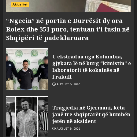
Aktualitet
“Ngecin” në portin e Durrësit dy ora
Rolex dhe 351 puro, tentuan t’i fusin në
Shqipëri të padeklaruara
U ekstradua nga Kolumbia,
gjykata lë në burg “kimistin” e
laboratorit të kokainës në
Frakull
AUGUST 8, 2026
Tragjedia në Gjermani, këta
janë tre shqiptarët që humbën
jetën në aksident
AUGUST 8, 2026