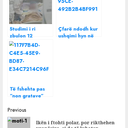
Studimi i ri
Çfarë ndodh kur
zbulon 12
ushqimi hyn në
simptomat më të
mushkëri?
shpeshta që na
ka lënë pas
Covid-i i zgjatur
Të fshehta pas
“non gratave”
amerikane në
Continue
Shqipëri dhe
Previous
Ballkan
Reading
Ikën i ftohti polar, por rikthehen
Pre