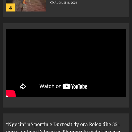
AUGUST 8, 2026
4
Objekte misterioze fluturojnë
me shpejtësi mbi lagje të
banuara, Pentagoni publikon
dosje të reja mbi UFO-t
5
AUGUST 8, 2026
“Ngecin” në portin e Durrësit
dy ora Rolex dhe 351 puro,
tentuan t’i fusin në Shqipëri të
padeklaruara
1
AUGUST 8, 2026
U ekstradua nga Kolumbia,
“Ngecin” në portin e Durrësit dy ora Rolex dhe 351
gjykata lë në burg “kimistin” e
laboratorit të kokainës në
puro, tentuan t’i fusin në Shqipëri të padeklaruara