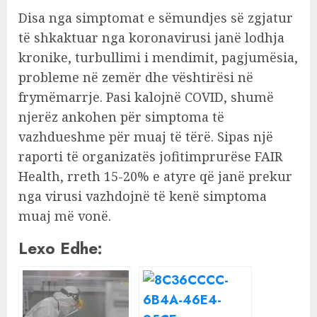
Disa nga simptomat e sëmundjes së zgjatur
të shkaktuar nga koronavirusi janë lodhja
kronike, turbullimi i mendimit, pagjumësia,
probleme në zemër dhe vështirësi në
frymëmarrje. Pasi kalojnë COVID, shumë
njerëz ankohen për simptoma të
vazhdueshme për muaj të tërë. Sipas një
raporti të organizatës jofitimprurëse FAIR
Health, rreth 15-20% e atyre që janë prekur
nga virusi vazhdojnë të kenë simptoma
muaj më vonë.
Lexo Edhe: