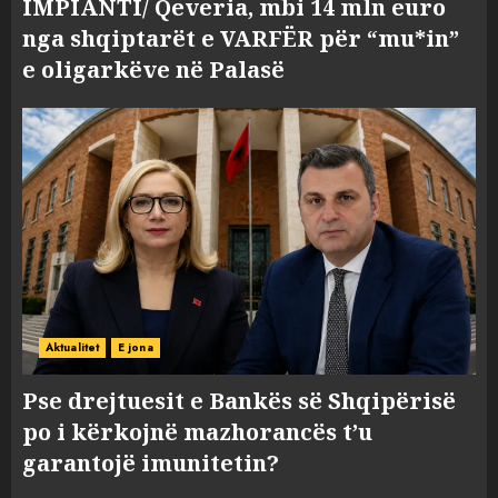
IMPIANTI/ Qeveria, mbi 14 mln euro
nga shqiptarët e VARFËR për “mu*in”
e oligarkëve në Palasë
Aktualitet
E jona
Pse drejtuesit e Bankës së Shqipërisë
po i kërkojnë mazhorancës t’u
garantojë imunitetin?