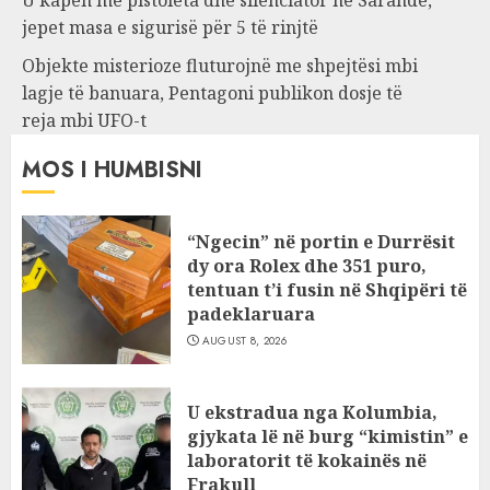
U kapën me pistoleta dhe silenciator në Sarandë,
jepet masa e sigurisë për 5 të rinjtë
Objekte misterioze fluturojnë me shpejtësi mbi
lagje të banuara, Pentagoni publikon dosje të
reja mbi UFO-t
MOS I HUMBISNI
“Ngecin” në portin e Durrësit
dy ora Rolex dhe 351 puro,
tentuan t’i fusin në Shqipëri të
padeklaruara
AUGUST 8, 2026
U ekstradua nga Kolumbia,
gjykata lë në burg “kimistin” e
laboratorit të kokainës në
Frakull