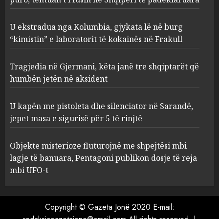
Frakull
2
AUGUST 8, 2026
U ekstradua nga Kolumbia, gjykata lë në burg
“kimistin” e laboratorit të kokainës në Frakull
Tragjedia në Gjermani, këta
Tragjedia në Gjermani, këta janë tre shqiptarët që
janë tre shqiptarët që humbën
jetën në aksident
humbën jetën në aksident
AUGUST 8, 2026
3
U kapën me pistoleta dhe silenciator në Sarandë,
jepet masa e sigurisë për 5 të rinjtë
U kapën me pistoleta dhe
silenciator në Sarandë, jepet
Objekte misterioze fluturojnë me shpejtësi mbi
masa e sigurisë për 5 të rinjtë
lagje të banuara, Pentagoni publikon dosje të reja
AUGUST 8, 2026
mbi UFO-t
4
Objekte misterioze fluturojnë
Copyright © Gazeta Jonë 2020 E-mail:
me shpejtësi mbi lagje të