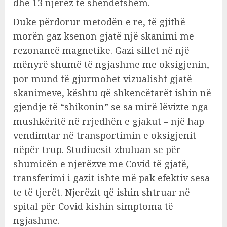
dhe 13 njerëz të shëndetshëm.
Duke përdorur metodën e re, të gjithë
morën gaz ksenon gjatë një skanimi me
rezonancë magnetike. Gazi sillet në një
mënyrë shumë të ngjashme me oksigjenin,
por mund të gjurmohet vizualisht gjatë
skanimeve, kështu që shkencëtarët ishin në
gjendje të “shikonin” se sa mirë lëvizte nga
mushkëritë në rrjedhën e gjakut – një hap
vendimtar në transportimin e oksigjenit
nëpër trup. Studiuesit zbuluan se për
shumicën e njerëzve me Covid të gjatë,
transferimi i gazit ishte më pak efektiv sesa
te të tjerët. Njerëzit që ishin shtruar në
spital për Covid kishin simptoma të
ngjashme.