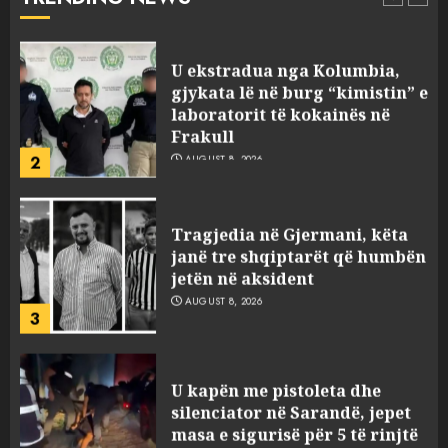
1
AUGUST 8, 2026
U ekstradua nga Kolumbia,
gjykata lë në burg “kimistin” e
laboratorit të kokainës në
Frakull
2
AUGUST 8, 2026
Tragjedia në Gjermani, këta
janë tre shqiptarët që humbën
jetën në aksident
AUGUST 8, 2026
3
U kapën me pistoleta dhe
silenciator në Sarandë, jepet
masa e sigurisë për 5 të rinjtë