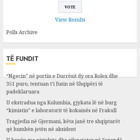
View Results
Polls Archive
TË FUNDIT
“Ngecin” në portin e Durrësit dy ora Rolex dhe
351 puro, tentuan t’i fusin në Shqipëri të
padeklaruara
U ekstradua nga Kolumbia, gjykata lë në burg
“kimistin” e laboratorit të kokainës në Frakull
Tragjedia në Gjermani, këta janë tre shqiptarët
që humbën jetën në aksident