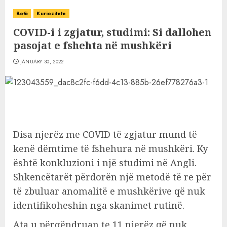
Botë
Kuriozitete
COVID-i i zgjatur, studimi: Si dallohen
pasojat e fshehta në mushkëri
JANUARY 30, 2022
Disa njerëz me COVID të zgjatur mund të
kenë dëmtime të fshehura në mushkëri. Ky
është konkluzioni i një studimi në Angli.
Shkencëtarët përdorën një metodë të re për
të zbuluar anomalitë e mushkërive që nuk
identifikoheshin nga skanimet rutinë.
Ata u përqëndruan te 11 njerëz që nuk