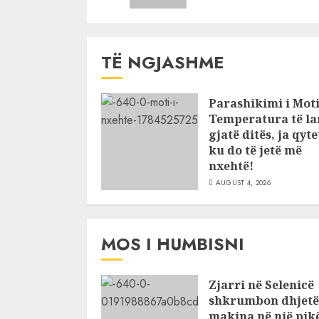
TË NGJASHME
Parashikimi i Moti
Temperatura të la
gjatë ditës, ja qyte
ku do të jetë më
nxehtë!
AUGUST 4, 2026
MOS I HUMBISNI
Zjarri në Selenicë
shkrumbon dhjetë
makina në një pik