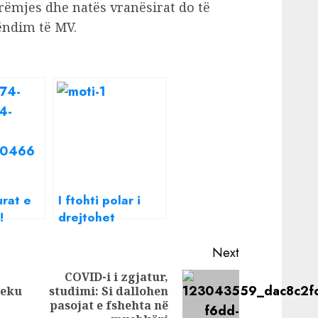
rëmjes dhe natës vranësirat do të
ndim të MV.
rat e
I ftohti polar i
!
drejtohet
ti
Ballkanit, priten
hesën e
reshje dëbore,
Next
motit,
fundjava do të
COVID-i i zgjatur,
reshjet
sjellë surpriza
jeku
studimi: Si dallohen
Previous
Next
i
pasojat e fshehta në
post:
post: