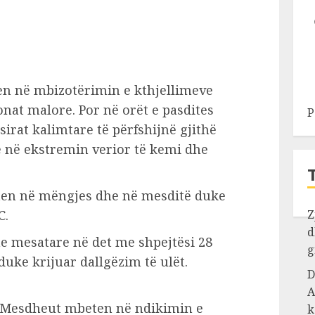
ten në mbizotërimin e kthjellimeve
onat malore. Por në orët e pasdites
P
irat kalimtare të përfshijnë gjithë
ë në ekstremin verior të kemi dhe
iten në mëngjes dhe në mesditë duke
C.
Z
d
dhe mesatare në det me shpejtësi 28
g
duke krijuar dallgëzim të ulët.
D
A
i Mesdheut mbeten në ndikimin e
k