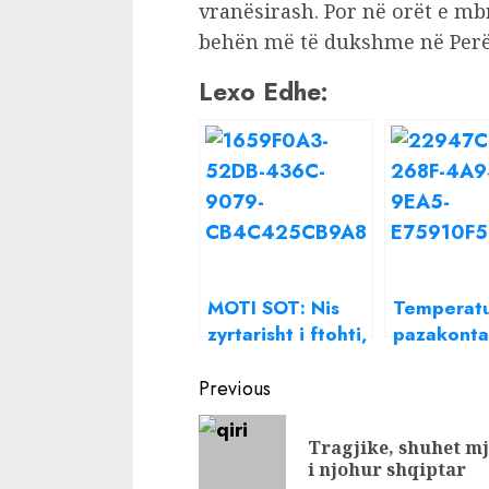
vranësirash. Por në orët e mb
behën më të dukshme në Perë
Lexo Edhe:
MOTI SOT: Nis
Temperatu
zyrtarisht i ftohti,
pazakonta
si do të luhaten
Sinoptikan
Continue
temperaturat
tregon kt
Previous
gjatë ditës!
madhe të 
Reading
rikthehen 
Tragjike, shuhet m
dhe i ftoht
i njohur shqiptar