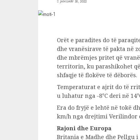
JANUARY 30, 2022
Orët e paradites do të paraqi
dhe vranësirave të pakta në z
dhe mbrëmjes pritet që vranës
territorin, ku parashikohet q
shfaqje të flokëve të dëborës.
Temperaturat e ajrit do të rr
u luhatur nga -8°C deri në 14°
Era do fryjë e lehtë në tokë 
km/h nga drejtimi Verilindor 
Rajoni dhe Europa
Britania e Madhe dhe Pellgu 