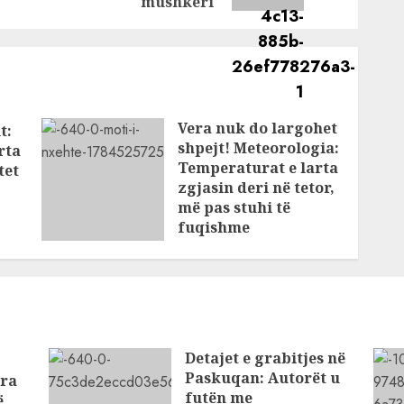
mushkëri
Vera nuk do largohet
t:
shpejt! Meteorologia:
rta
Temperaturat e larta
tet
zgjasin deri në tetor,
më pas stuhi të
fuqishme
AUGUST 1, 2026
Detajet e grabitjes në
Paskuqan: Autorët u
ra
futën me
ë