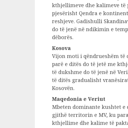
kthjellimeve dhe kalimeve të 
pjesërisht Qendra e kontinenti
reshjeve. Gadishulli Skandina
do të jenë në ndikimin e temp
dëborës.
Kosova
Vijon moti i qëndrueshëm të d
parë e ditës do të jetë me kt
të dukshme do të jenë në Veril
të ditës gradualisht vranësira
Kosovën.
Maqedonia e Veriut
Mbeten dominante kushtet e 
gjithë territorin e MV, ku para
kthjellime dhe kalime të pakt