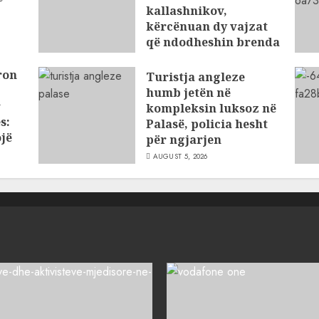
kallashnikov,
kërcënuan dy vajzat
që ndodheshin brenda
argjendarisë
ron
Turistja angleze
AUGUST 5, 2026
humb jetën në
r
kompleksin luksoz në
s:
Palasë, policia hesht
jë
për ngjarjen
AUGUST 5, 2026