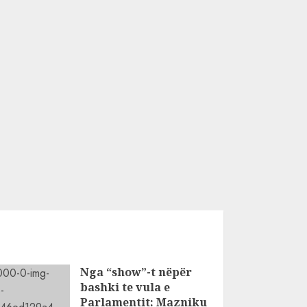
Nga “show”-t nëpër
bashki te vula e
Parlamentit: Mazniku