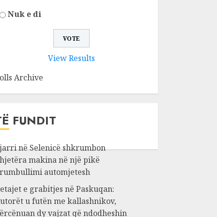
Nuk e di
View Results
olls Archive
TË FUNDIT
jarri në Selenicë shkrumbon
hjetëra makina në një pikë
rumbullimi automjetesh
etajet e grabitjes në Paskuqan:
utorët u futën me kallashnikov,
ërcënuan dy vajzat që ndodheshin