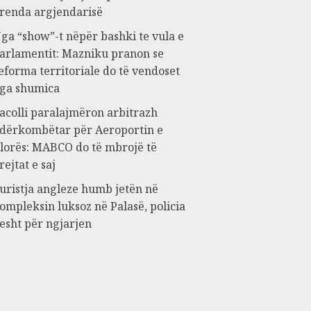
renda argjendarisë
ga “show”-t nëpër bashki te vula e
arlamentit: Mazniku pranon se
eforma territoriale do të vendoset
ga shumica
acolli paralajmëron arbitrazh
dërkombëtar për Aeroportin e
lorës: MABCO do të mbrojë të
rejtat e saj
uristja angleze humb jetën në
ompleksin luksoz në Palasë, policia
esht për ngjarjen