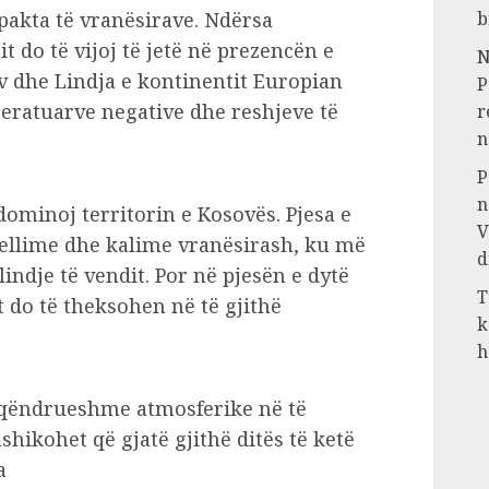
pakta të vranësirave. Ndërsa
b
t do të vijoj të jetë në prezencën e
N
v dhe Lindja e kontinentit Europian
P
eratuarve negative dhe reshjeve të
r
n
P
n
ominoj territorin e Kosovës. Pjesa e
V
hjellime dhe kalime vranësirash, ku më
d
indje të vendit. Por në pjesën e dytë
T
t do të theksohen në të gjithë
k
h
qëndrueshme atmosferike në të
shikohet që gjatë gjithë ditës të ketë
a