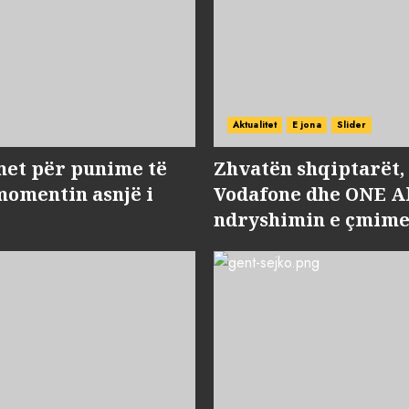
Aktualitet
E jona
Slider
met për punime të
Zhvatën shqiptarët
momentin asnjë i
Vodafone dhe ONE Al
ndryshimin e çmime