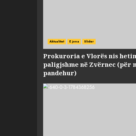
Aktualitet
E jona
Slider
Prokuroria e Vlorës nis heti
paligjshme në Zvërnec (për 
pandehur)