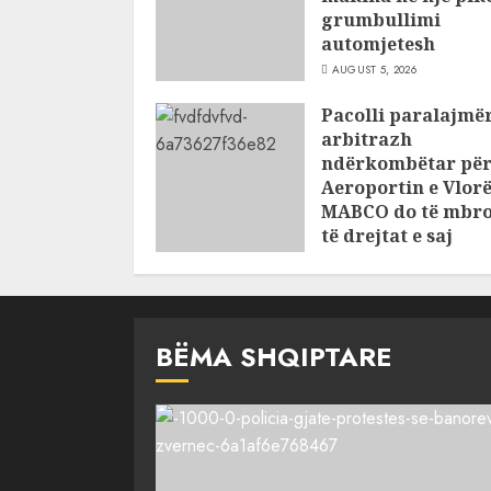
grumbullimi
automjetesh
AUGUST 5, 2026
Pacolli paralajmë
arbitrazh
ndërkombëtar pë
Aeroportin e Vlorë
MABCO do të mbro
të drejtat e saj
AUGUST 5, 2026
BËMA SHQIPTARE