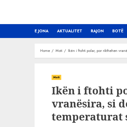
Skip
to
content
E JONA
AKTUALITET
RAJON
BOTË
Home
Moti
Ikën i ftohti polar, por rikthehen vran
Moti
Ikën i ftohti p
vranësira, si 
temperaturat 