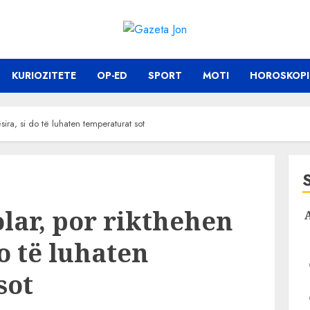
KURIOZITETE
OP-ED
SPORT
MOTI
HOROSKOPI
ësira, si do të luhaten temperaturat sot
olar, por rikthehen
do të luhaten
sot