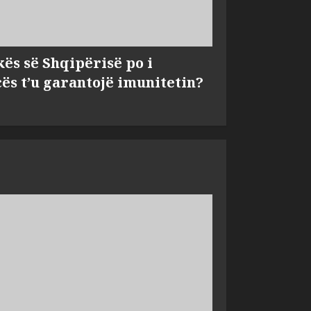
kës së Shqipërisë po i
s t’u garantojë imunitetin?