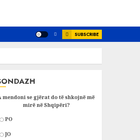
SUBSCRIBE
SONDAZH
A mendoni se gjërat do të shkojnë më
mirë në Shqipëri?
PO
JO