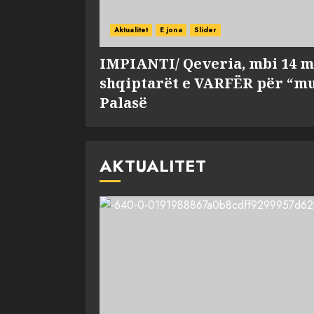
Aktualitet
E jona
Slider
IMPIANTI/ Qeveria, mbi 14 m
shqiptarët e VARFËR për “mu
Palasë
AKTUALITET