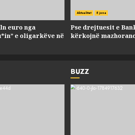
Aktualitet
E jona
ln euro nga
Pse drejtuesit e Ban
*in” e oligarkëve në
kërkojnë mazhorancë
BUZZ