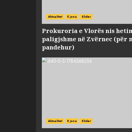
Aktualitet
E jona
Slider
Prokuroria e Vlorës nis heti
paligjshme në Zvërnec (për 
pandehur)
Aktualitet
E jona
Slider