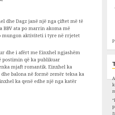
l dhe Dagz janë një nga çiftet më të
nga BBV ata po marrin akoma më
ungon aktiviteti i tyre në rrjetet
P
hur dhe i afërt me Einxhel ngjashëm
ë postimin që ka publikuar
enka mjaft romantik. Einxhel ka
 dhe balona në formë zemër teksa ka
A
inxhel ka qenë edhe një nga katër
k
m
“
p
z