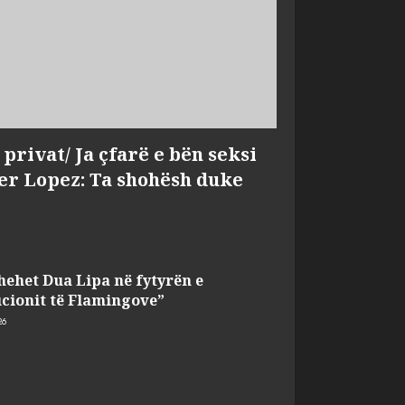
privat/ Ja çfarë e bën seksi
fer Lopez: Ta shohësh duke
hehet Dua Lipa në fytyrën e
cionit të Flamingove”
26