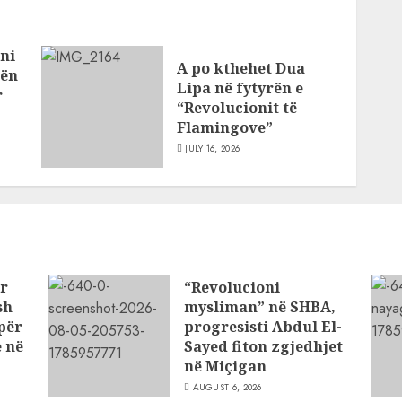
ni
A po kthehet Dua
bën
Lipa në fytyrën e
r
“Revolucionit të
Flamingove”
JULY 16, 2026
ar
“Revolucioni
sh
mysliman” në SHBA,
për
progresisti Abdul El-
 në
Sayed fiton zgjedhjet
në Miçigan
AUGUST 6, 2026