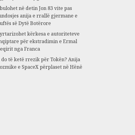
bulohet në detin Jon 83 vite pas
undosjes anija e rrallë gjermane e
uftës së Dytë Botërore
yrtarizohet kërkesa e autoriteteve
hqiptare për ekstradimin e Ermal
eqirit nga Franca
 do të ketë rrezik për Tokën? Anija
ozmike e SpaceX përplaset në Hënë