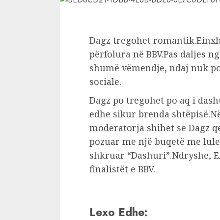
Dagz tregohet romantik.Einxhe
përfolura në BBV.Pas daljes 
shumë vëmendje, ndaj nuk po m
sociale.
Dagz po tregohet po aq i das
edhe sikur brenda shtëpisë.N
moderatorja shihet se Dagz q
pozuar me një buqetë me lule
shkruar “Dashuri”.Ndryshe, E
finalistët e BBV.
Lexo Edhe: