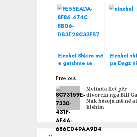
Einxhel Shkira më
Einxhel sh
e gatshme se
pa Dagz n
kurrë: Dua një
Tiranë/ Ç
Continue
fëmijë me Dagz,
ndodhi me 
Previous
është momenti
e famshë
Reading
Melinda flet për
divorcin nga Bill Ga
Nuk besoja më në at
kishim