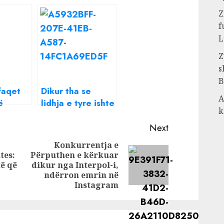
Z
f
L
Z
s
B
faqet
Dikur tha se
A
ë
lidhja e tyre ishte
k
farë
lojë, çfarë raporti
çiftin
ka sot babai i
Next
m
Einxhel me Dj
Konkurrentja e
Dagz?
tes:
Përputhen e kërkuar
Previous
Next
ë që
dikur nga Interpol-i,
post:
post:
ndërron emrin në
Instagram