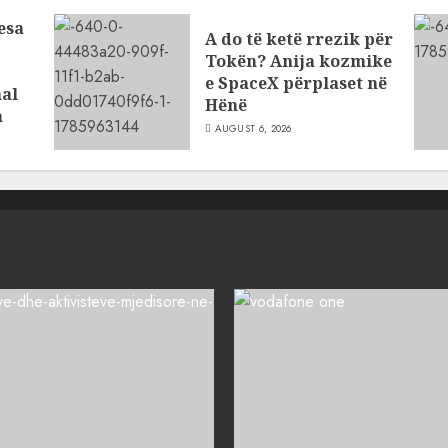
esa
A do të ketë rrezik për
Tokën? Anija kozmike
e SpaceX përplaset në
al
Hënë
a
AUGUST 6, 2026