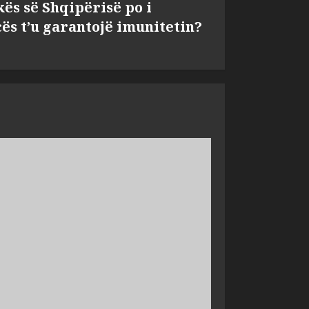
kës së Shqipërisë po i
s t’u garantojë imunitetin?