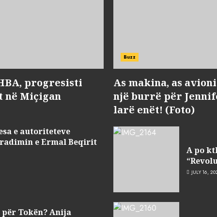
Buzz
HBA, progresisti
As makina, as avioni 
t në Miçigan
një burrë për Jenni
larë enët! (Foto)
sa e autoriteteve
tradimin e Ermal Beqirit
A po kt
“Revolu
JULY 16, 20
k për Tokën? Anija