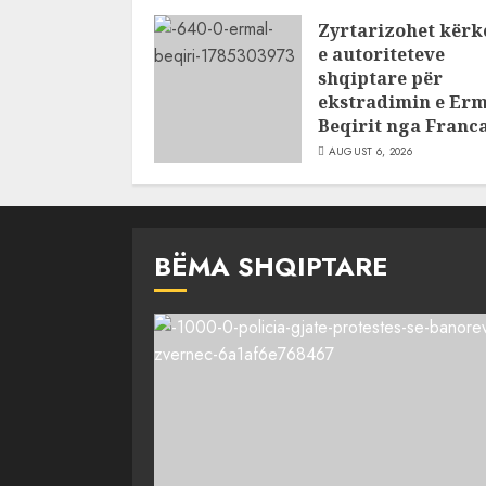
Zyrtarizohet kërk
e autoriteteve
shqiptare për
ekstradimin e Erm
Beqirit nga Franc
AUGUST 6, 2026
BËMA SHQIPTARE