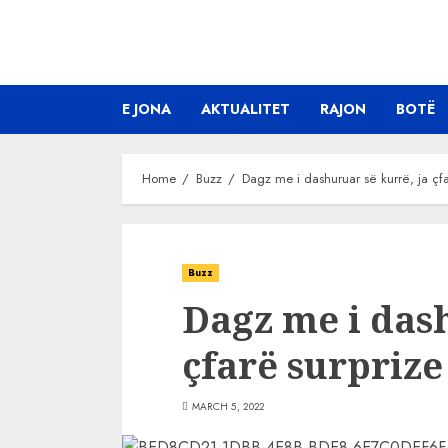
Skip
to
content
E JONA
AKTUALITET
RAJON
BOTË
Home
Buzz
Dagz me i dashuruar së kurrë, ja çfa
Buzz
Dagz me i dash
çfarë surprize
MARCH 5, 2022