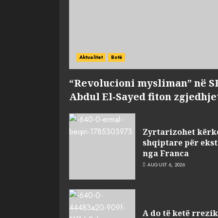
Aktualitet
Botë
“Revolucioni mysliman” në S
Abdul El-Sayed fiton zgjedhje
Zyrtarizohet kërke
shqiptare për eks
nga Franca
AUGUST 6, 2026
A do të ketë rrezi