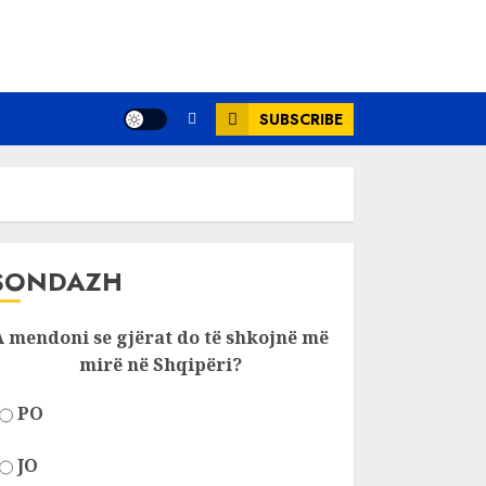
SUBSCRIBE
SONDAZH
A mendoni se gjërat do të shkojnë më
mirë në Shqipëri?
PO
JO