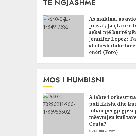
TË NGJASHME
As makina, as avio
privat/ Ja çfarë e 
seksi një burrë pë
Jennifer Lopez: Ta
shohësh duke larë
enët! (Foto)
JULY 25, 2026
MOS I HUMBISNI
A ishte i orkestru
politikisht dhe ku
mban përgjegjësi 
mësymjen kufitare
Ceuta?
AUGUST 6, 2026