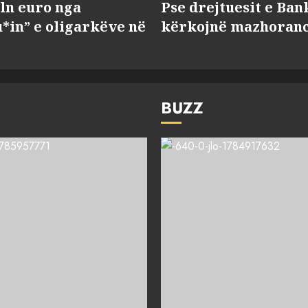
ln euro nga
Pse drejtuesit e Ban
*in” e oligarkëve në
kërkojnë mazhorancë
BUZZ