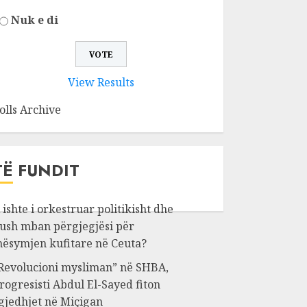
Nuk e di
View Results
olls Archive
TË FUNDIT
 ishte i orkestruar politikisht dhe
ush mban përgjegjësi për
ësymjen kufitare në Ceuta?
Revolucioni mysliman” në SHBA,
rogresisti Abdul El-Sayed fiton
gjedhjet në Miçigan