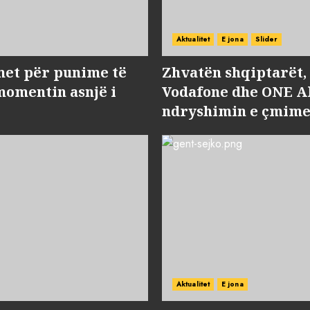
Aktualitet
E jona
Slider
met për punime të
Zhvatën shqiptarët
momentin asnjë i
Vodafone dhe ONE Al
ndryshimin e çmime
Aktualitet
E jona