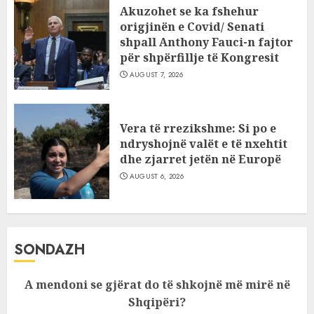
Akuzohet se ka fshehur
origjinën e Covid/ Senati
shpall Anthony Fauci-n fajtor
për shpërfillje të Kongresit
AUGUST 7, 2026
Vera të rrezikshme: Si po e
ndryshojnë valët e të nxehtit
dhe zjarret jetën në Europë
AUGUST 6, 2026
SONDAZH
A mendoni se gjërat do të shkojnë më mirë në
Shqipëri?