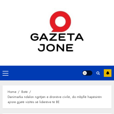
Skip
to
content
Primary
Menu
Home
Botë
Danimarka ndalon ngritjen e dronëve civilë, do mbyllë hapësirën
ajrore gjatë vizitës së liderëve të BE