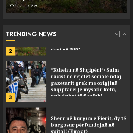
AUGUST 8, 2026
Fundjava me rrezik të lartë
zjarresh në 8 qarqe
paralajmëron Instituti i
Gjeoshkencave, temperaturat
TRENDING NEWS
deri në 39°C
2
AUGUST 8, 2026
“Kthehu në Shqipëri”/ Sulm
racist në rrjetet sociale ndaj
gazetarit grek me origjinë
shqiptare: Je mysafir këtu,
nuk duhet të flasësh!
3
AUGUST 8, 2026
Sherr në burgun e Fierit, dy të
burgosur përfundojnë në
spital! (Emrat)
AUGUST 8, 2026
4