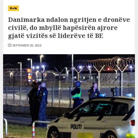
Botë
Danimarka ndalon ngritjen e dronëve
civilë, do mbyllë hapësirën ajrore
gjatë vizitës së liderëve të BE
SEPTEMBER 29, 2025