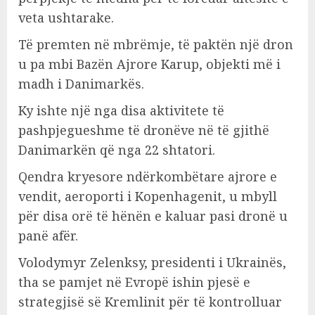
veta ushtarake.
Të premten në mbrëmje, të paktën një dron
u pa mbi Bazën Ajrore Karup, objekti më i
madh i Danimarkës.
Ky ishte një nga disa aktivitete të
pashpjegueshme të dronëve në të gjithë
Danimarkën që nga 22 shtatori.
Qendra kryesore ndërkombëtare ajrore e
vendit, aeroporti i Kopenhagenit, u mbyll
për disa orë të hënën e kaluar pasi dronë u
panë afër.
Volodymyr Zelenksy, presidenti i Ukrainës,
tha se pamjet në Evropë ishin pjesë e
strategjisë së Kremlinit për të kontrolluar