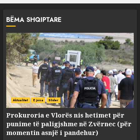
BËMA SHQIPTARE
Aktualitet
E jona
Slider
Prokuroria e Vlorës nis hetimet për
punime të paligjshme në Zvërnec (për
momentin asnjë i pandehur)