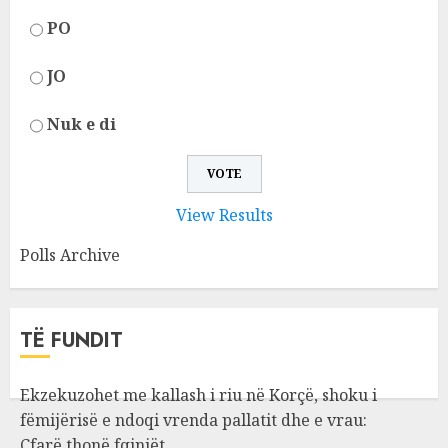
PO
JO
Nuk e di
View Results
Polls Archive
TË FUNDIT
Ekzekuzohet me kallash i riu në Korçë, shoku i
fëmijërisë e ndoqi vrenda pallatit dhe e vrau:
Çfarë thonë fqinjët