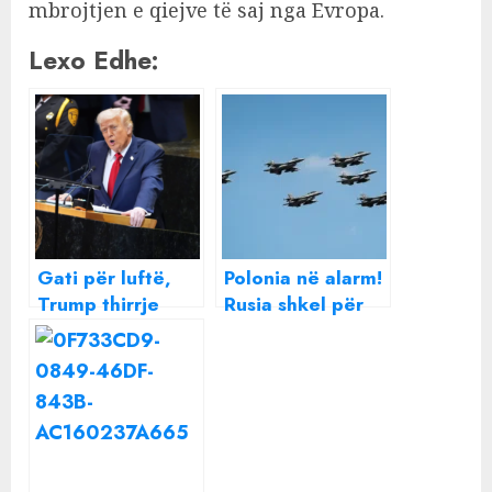
mbrojtjen e qiejve të saj nga Evropa.
Lexo Edhe:
Gati për luftë,
Polonia në alarm!
Trump thirrje
Rusia shkel për
shteteve të
herë të hapësirën
NATO-s të
ajrore të një
rrëzojnë çdo
vendi të NATOS,
avion rus që
reagon Moska:
shkel hapësirën e
Pretendime të
tyre ajrore
pabaza, s’ka
prova