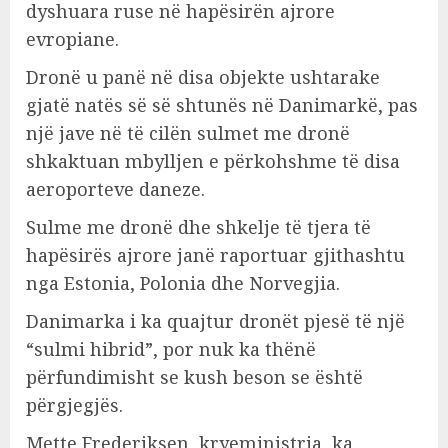
dyshuara ruse në hapësirën ajrore
evropiane.
Dronë u panë në disa objekte ushtarake
gjatë natës së së shtunës në Danimarkë, pas
një jave në të cilën sulmet me dronë
shkaktuan mbylljen e përkohshme të disa
aeroporteve daneze.
Sulme me dronë dhe shkelje të tjera të
hapësirës ajrore janë raportuar gjithashtu
nga Estonia, Polonia dhe Norvegjia.
Danimarka i ka quajtur dronët pjesë të një
“sulmi hibrid”, por nuk ka thënë
përfundimisht se kush beson se është
përgjegjës.
Mette Frederiksen, kryeministrja, ka