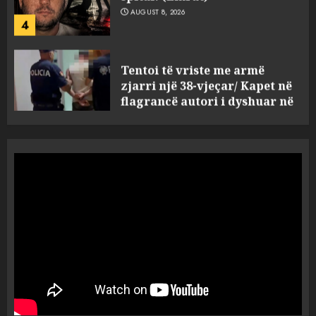
Tentoi të vriste me armë
zjarri një 38-vjeçar/ Kapet në
flagrancë autori i dyshuar në
Kavajë! (Emrat)
5
AUGUST 8, 2026
Ekzekuzohet me kallash i riu
në Korçë, shoku i fëmijërisë e
ndoqi vrenda pallatit dhe e
vrau: Çfarë thonë fqinjët
1
AUGUST 8, 2026
Fundjava me rrezik të lartë
zjarresh në 8 qarqe
paralajmëron Instituti i
Gjeoshkencave, temperaturat