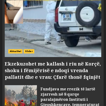
Aktualitet
Slider
Ekzekuzohet me kallash i riu në Korçë,
shoku i fëmijërisë e ndoqi vrenda
pallatit dhe e vrau: Çfarë thonë fqinjët
Fundjava me rrezik të lartë
zjarresh në 8 qarqe
paralajmëron Instituti i
Gjeoshkencave, temperaturat