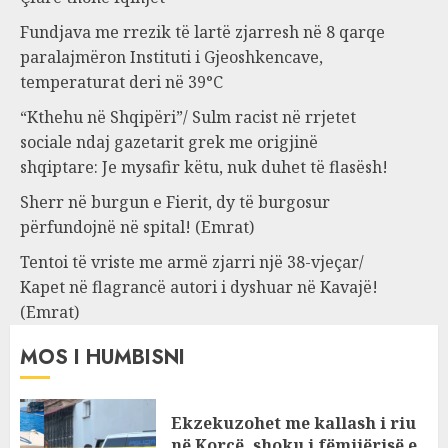
Fundjava me rrezik të lartë zjarresh në 8 qarqe
paralajmëron Instituti i Gjeoshkencave,
temperaturat deri në 39°C
“Kthehu në Shqipëri”/ Sulm racist në rrjetet
sociale ndaj gazetarit grek me origjinë
shqiptare: Je mysafir këtu, nuk duhet të flasësh!
Sherr në burgun e Fierit, dy të burgosur
përfundojnë në spital! (Emrat)
Tentoi të vriste me armë zjarri një 38-vjeçar/
Kapet në flagrancë autori i dyshuar në Kavajë!
(Emrat)
MOS I HUMBISNI
Ekzekuzohet me kallash i riu
në Korçë, shoku i fëmijërisë e