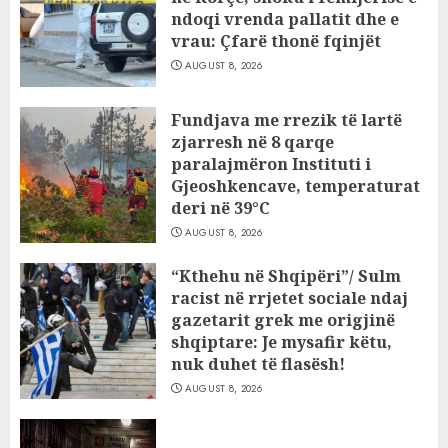
ndoqi vrenda pallatit dhe e
vrau: Çfarë thonë fqinjët
AUGUST 8, 2026
Fundjava me rrezik të lartë
zjarresh në 8 qarqe
paralajmëron Instituti i
Gjeoshkencave, temperaturat
deri në 39°C
AUGUST 8, 2026
“Kthehu në Shqipëri”/ Sulm
racist në rrjetet sociale ndaj
gazetarit grek me origjinë
shqiptare: Je mysafir këtu,
nuk duhet të flasësh!
AUGUST 8, 2026