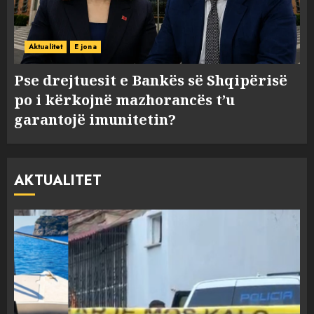
Aktualitet
E jona
Pse drejtuesit e Bankës së Shqipërisë
po i kërkojnë mazhorancës t’u
garantojë imunitetin?
AKTUALITET