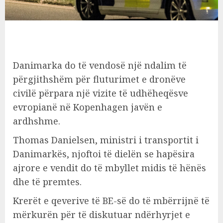
Danimarka do të vendosë një ndalim të
përgjithshëm për fluturimet e dronëve
civilë përpara një vizite të udhëheqësve
evropianë në Kopenhagen javën e
ardhshme.
Thomas Danielsen, ministri i transportit i
Danimarkës, njoftoi të dielën se hapësira
ajrore e vendit do të mbyllet midis të hënës
dhe të premtes.
Krerët e qeverive të BE-së do të mbërrijnë të
mërkurën për të diskutuar ndërhyrjet e