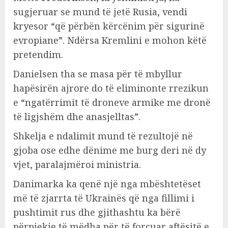
sugjeruar se mund të jetë Rusia, vendi
kryesor “që përbën kërcënim për sigurinë
evropiane”. Ndërsa Kremlini e mohon këtë
pretendim.
Danielsen tha se masa për të mbyllur
hapësirën ajrore do të eliminonte rrezikun
e “ngatërrimit të droneve armike me dronë
të ligjshëm dhe anasjelltas”.
Shkelja e ndalimit mund të rezultojë në
gjoba ose edhe dënime me burg deri në dy
vjet, paralajmëroi ministria.
Danimarka ka qenë një nga mbështetëset
më të zjarrta të Ukrainës që nga fillimi i
pushtimit rus dhe gjithashtu ka bërë
përpjekje të mëdha për të forcuar aftësitë e