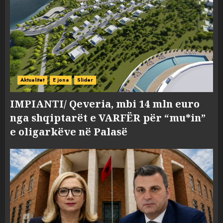
Aktualitet
E jona
Slider
IMPIANTI/ Qeveria, mbi 14 mln euro
nga shqiptarët e VARFËR për “mu*in”
e oligarkëve në Palasë