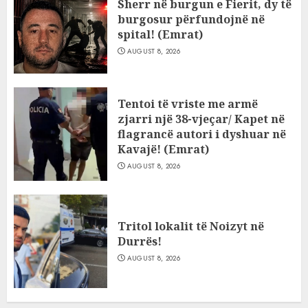
Sherr në burgun e Fierit, dy të
burgosur përfundojnë në
spital! (Emrat)
AUGUST 8, 2026
Tentoi të vriste me armë
zjarri një 38-vjeçar/ Kapet në
flagrancë autori i dyshuar në
Kavajë! (Emrat)
AUGUST 8, 2026
Tritol lokalit të Noizyt në
Durrës!
AUGUST 8, 2026