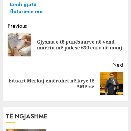
Lindi gjatë
fluturimin me
avion, foshnja
Continue
merr bileta falas
Previous
për gjithë jetën
Reading
nga linja ajrore
Gjysma e të punësuarve në vend
Pre
marrin më pak se 630 euro në muaj
pos
Next
Eduart Merkaj emërohet në krye të
Next
AMP-së
post:
TË NGJASHME