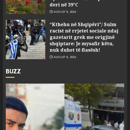
deri në 39°C
AUGUST 8, 2026
“Kthehu në Shqipëri”/ Sulm
racist në rrjetet sociale ndaj
gazetarit grek me origjinë
shqiptare: Je mysafir këtu,
nuk duhet të flasësh!
AUGUST 8, 2026
BUZZ