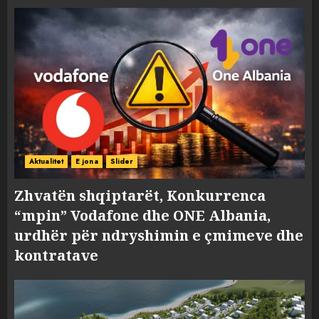
Aktualitet
E jona
Slider
Zhvatën shqiptarët, Konkurrenca
“mpin” Vodafone dhe ONE Albania,
urdhër për ndryshimin e çmimeve dhe
kontratave