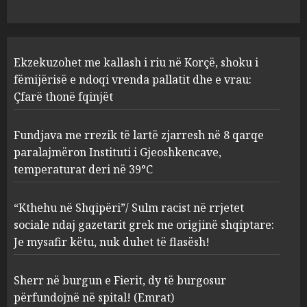
deri në 39°C
2
AUGUST 8, 2026
“Kthehu në Shqipëri”/ Sulm
Ekzekuzohet me kallash i riu në Korçë, shoku i
racist në rrjetet sociale ndaj
gazetarit grek me origjinë
fëmijërisë e ndoqi vrenda pallatit dhe e vrau:
shqiptare: Je mysafir këtu,
Çfarë thonë fqinjët
nuk duhet të flasësh!
3
AUGUST 8, 2026
Fundjava me rrezik të lartë zjarresh në 8 qarqe
paralajmëron Instituti i Gjeoshkencave,
Sherr në burgun e Fierit, dy të
temperaturat deri në 39°C
burgosur përfundojnë në
spital! (Emrat)
“Kthehu në Shqipëri”/ Sulm racist në rrjetet
AUGUST 8, 2026
4
sociale ndaj gazetarit grek me origjinë shqiptare:
Je mysafir këtu, nuk duhet të flasësh!
Tentoi të vriste me armë
zjarri një 38-vjeçar/ Kapet në
Sherr në burgun e Fierit, dy të burgosur
flagrancë autori i dyshuar në
përfundojnë në spital! (Emrat)
Kavajë! (Emrat)