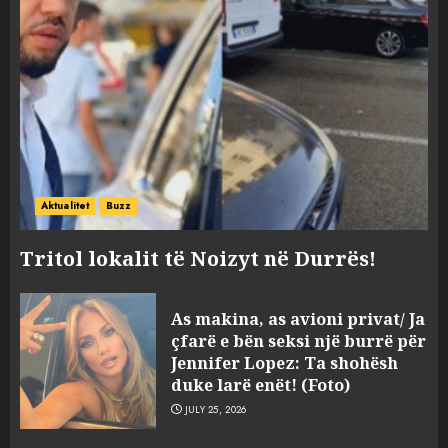
Aktualitet
Buzz
Tritol lokalit të Noizyt në Durrës!
“Kthehu në Shqipëri”/ Sulm
As makina, as avioni privat/ Ja
racist në rrjetet sociale ndaj
çfarë e bën seksi një burrë për
gazetarit grek me origjinë
Jennifer Lopez: Ta shohësh
shqiptare: Je mysafir këtu,
duke larë enët! (Foto)
nuk duhet të flasësh!
3
JULY 25, 2026
AUGUST 8, 2026