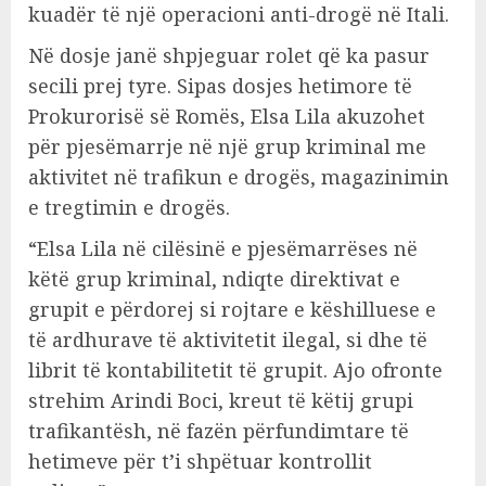
kuadër të një operacioni anti-drogë në Itali.
Në dosje janë shpjeguar rolet që ka pasur
secili prej tyre. Sipas dosjes hetimore të
Prokurorisë së Romës, Elsa Lila akuzohet
për pjesëmarrje në një grup kriminal me
aktivitet në trafikun e drogës, magazinimin
e tregtimin e drogës.
“Elsa Lila në cilësinë e pjesëmarrëses në
këtë grup kriminal, ndiqte direktivat e
grupit e përdorej si rojtare e këshilluese e
të ardhurave të aktivitetit ilegal, si dhe të
librit të kontabilitetit të grupit. Ajo ofronte
strehim Arindi Boci, kreut të këtij grupi
trafikantësh, në fazën përfundimtare të
hetimeve për t’i shpëtuar kontrollit