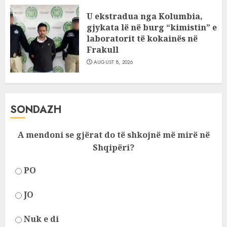
U ekstradua nga Kolumbia,
gjykata lë në burg “kimistin” e
laboratorit të kokainës në
Frakull
AUGUST 8, 2026
SONDAZH
A mendoni se gjërat do të shkojnë më mirë në
Shqipëri?
PO
JO
Nuk e di