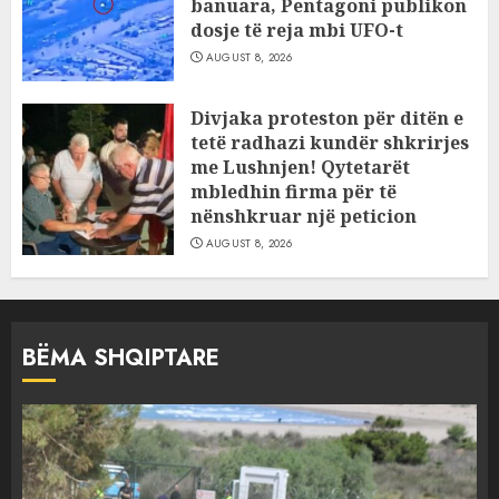
banuara, Pentagoni publikon
dosje të reja mbi UFO-t
AUGUST 8, 2026
Divjaka proteston për ditën e
tetë radhazi kundër shkrirjes
me Lushnjen! Qytetarët
mbledhin firma për të
nënshkruar një peticion
AUGUST 8, 2026
BËMA SHQIPTARE