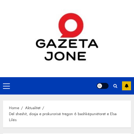
Skip
to
content
Primary
Menu
Home
Aktualitet
Del sheshit, dosja e prokurorisë tregon 6 bashkëpunëtoret e Elsa
Lilës