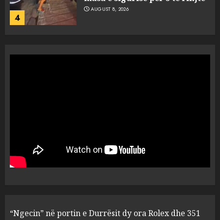
AUGUST 8, 2026
4
Objekte misterioze fluturojnë
me shpejtësi mbi lagje të
banuara, Pentagoni publikon
dosje të reja mbi UFO-t
5
AUGUST 8, 2026
“Ngecin” në portin e Durrësit
dy ora Rolex dhe 351 puro,
tentuan t’i fusin në Shqipëri të
padeklaruara
1
AUGUST 8, 2026
U ekstradua nga Kolumbia,
“Ngecin” në portin e Durrësit dy ora Rolex dhe 351
gjykata lë në burg “kimistin” e