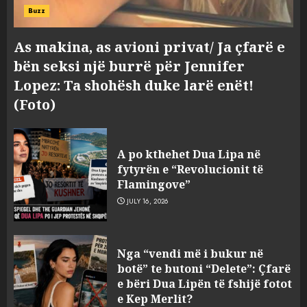
Buzz
As makina, as avioni privat/ Ja çfarë e
bën seksi një burrë për Jennifer
Lopez: Ta shohësh duke larë enët!
(Foto)
A po kthehet Dua Lipa në
fytyrën e “Revolucionit të
Flamingove”
JULY 16, 2026
Tragjedia në Gjermani, këta
Nga “vendi më i bukur në
janë tre shqiptarët që humbën
botë” te butoni “Delete”: Çfarë
jetën në aksident
e bëri Dua Lipën të fshijë fotot
AUGUST 8, 2026
e Kep Merlit?
3