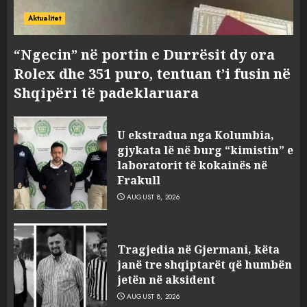
Aktualitet
“Ngecin” në portin e Durrësit dy ora
Rolex dhe 351 puro, tentuan t’i fusin në
Shqipëri të padeklaruara
U ekstradua nga Kolumbia,
gjykata lë në burg “kimistin” e
laboratorit të kokainës në
Frakull
AUGUST 8, 2026
Tragjedia në Gjermani, këta
janë tre shqiptarët që humbën
jetën në aksident
AUGUST 8, 2026