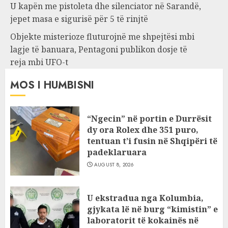
U kapën me pistoleta dhe silenciator në Sarandë,
jepet masa e sigurisë për 5 të rinjtë
Objekte misterioze fluturojnë me shpejtësi mbi
lagje të banuara, Pentagoni publikon dosje të
reja mbi UFO-t
MOS I HUMBISNI
“Ngecin” në portin e Durrësit
dy ora Rolex dhe 351 puro,
tentuan t’i fusin në Shqipëri të
padeklaruara
AUGUST 8, 2026
U ekstradua nga Kolumbia,
gjykata lë në burg “kimistin” e
laboratorit të kokainës në