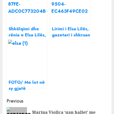
Shkëlqimi dhe
Lirimi i Elsa Lilës,
rënia e Elsa Lilës,
gazetari i shkruan
nga Sanremo në
këngëtares: Si do
burg për drogë
ta përtypin m*tin
ata që…
FOTO/ Me lot në
sy gjatë
performancës së
Continue
nënës së saj,
Previous
vajza e Elsa Lilës
Reading
Marina Vjollca ‘qan hallet’ me
qenka bërë një