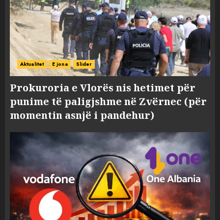
Aktualitet
E jona
Slider
Prokuroria e Vlorës nis hetimet për
punime të paligjshme në Zvërnec (për
momentin asnjë i pandehur)