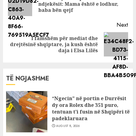
Pre
ndjekësit: Mama është e lodhur,
yll
pos
baba bën qejf
Next
I famshëm për mediat dhe
Next
drejtësinë shqiptare, ja kush është
post:
daja i Elsa Lilës
TË NGJASHME
“Ngecin” në portin e Durrësit
dy ora Rolex dhe 351 puro,
tentuan t’i fusin në Shqipëri të
padeklaruara
AUGUST 8, 2026