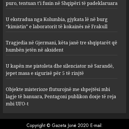
laboratorit të kokainës në
puro, tentuan t’i fusin në Shqipëri të padeklaruara
Frakull
2
AUGUST 8, 2026
U ekstradua nga Kolumbia, gjykata lë në burg
“kimistin” e laboratorit të kokainës në Frakull
Tragjedia në Gjermani, këta
Tragjedia në Gjermani, këta janë tre shqiptarët që
janë tre shqiptarët që humbën
jetën në aksident
humbën jetën në aksident
AUGUST 8, 2026
3
U kapën me pistoleta dhe silenciator në Sarandë,
jepet masa e sigurisë për 5 të rinjtë
U kapën me pistoleta dhe
silenciator në Sarandë, jepet
Objekte misterioze fluturojnë me shpejtësi mbi
masa e sigurisë për 5 të rinjtë
lagje të banuara, Pentagoni publikon dosje të reja
AUGUST 8, 2026
mbi UFO-t
4
Objekte misterioze fluturojnë
Copyright © Gazeta Jonë 2020 E-mail: