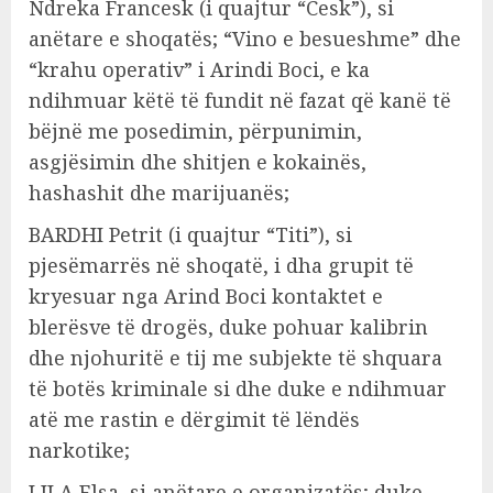
Ndreka Francesk (i quajtur “Cesk”), si
anëtare e shoqatës; “Vino e besueshme” dhe
“krahu operativ” i Arindi Boci, e ka
ndihmuar këtë të fundit në fazat që kanë të
bëjnë me posedimin, përpunimin,
asgjësimin dhe shitjen e kokainës,
hashashit dhe marijuanës;
BARDHI Petrit (i quajtur “Titi”), si
pjesëmarrës në shoqatë, i dha grupit të
kryesuar nga Arind Boci kontaktet e
blerësve të drogës, duke pohuar kalibrin
dhe njohuritë e tij me subjekte të shquara
të botës kriminale si dhe duke e ndihmuar
atë me rastin e dërgimit të lëndës
narkotike;
LILA Elsa, si anëtare e organizatës; duke