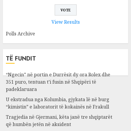
View Results
Polls Archive
TË FUNDIT
“Ngecin” në portin e Durrësit dy ora Rolex dhe
351 puro, tentuan t’i fusin në Shqipëri të
padeklaruara
U ekstradua nga Kolumbia, gjykata lë në burg
“kimistin” e laboratorit të kokainës në Frakull
Tragjedia në Gjermani, këta janë tre shqiptarët
që humbën jetën në aksident