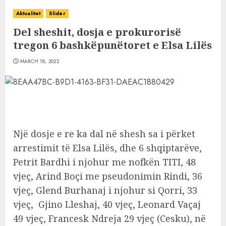
Aktualitet
Slider
Del sheshit, dosja e prokurorisë
tregon 6 bashkëpunëtoret e Elsa Lilës
MARCH 18, 2022
Një dosje e re ka dal në shesh sa i përket
arrestimit të Elsa Lilës, dhe 6 shqiptarëve,
Petrit Bardhi i njohur me nofkën TITI, 48
vjeç, Arind Boçi me pseudonimin Rindi, 36
vjeç, Glend Burhanaj i njohur si Qorri, 33
vjeç, Gjino Lleshaj, 40 vjeç, Leonard Vaçaj
49 vjeç, Francesk Ndreja 29 vjeç (Cesku), në