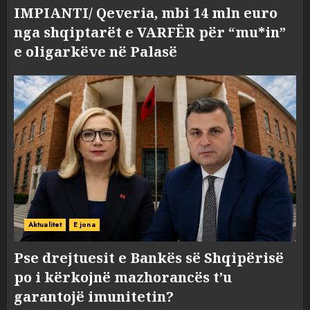
IMPIANTI/ Qeveria, mbi 14 mln euro
nga shqiptarët e VARFËR për “mu*in”
e oligarkëve në Palasë
Aktualitet
E jona
Pse drejtuesit e Bankës së Shqipërisë
po i kërkojnë mazhorancës t’u
garantojë imunitetin?