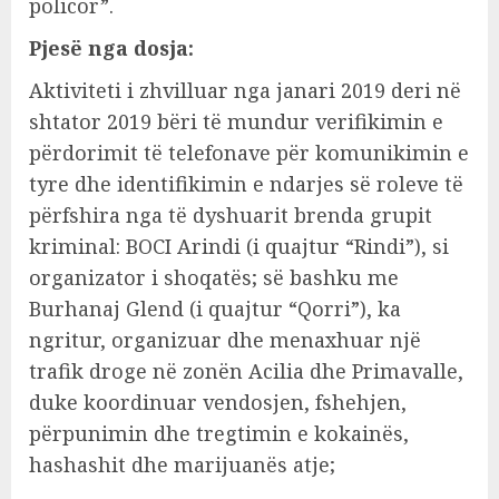
policor”.
Pjesë nga dosja:
Aktiviteti i zhvilluar nga janari 2019 deri në
shtator 2019 bëri të mundur verifikimin e
përdorimit të telefonave për komunikimin e
tyre dhe identifikimin e ndarjes së roleve të
përfshira nga të dyshuarit brenda grupit
kriminal: BOCI Arindi (i quajtur “Rindi”), si
organizator i shoqatës; së bashku me
Burhanaj Glend (i quajtur “Qorri”), ka
ngritur, organizuar dhe menaxhuar një
trafik droge në zonën Acilia dhe Primavalle,
duke koordinuar vendosjen, fshehjen,
përpunimin dhe tregtimin e kokainës,
hashashit dhe marijuanës atje;