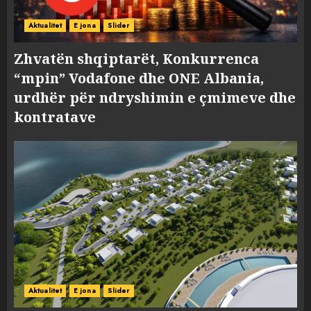
Aktualitet
E jona
Slider
Zhvatën shqiptarët, Konkurrenca
“mpin” Vodafone dhe ONE Albania,
urdhër për ndryshimin e çmimeve dhe
kontratave
Aktualitet
E jona
Slider