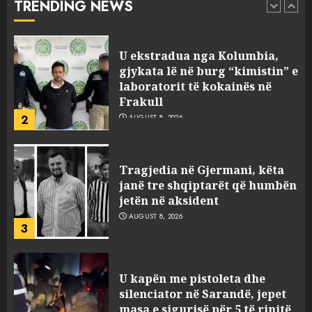
TRENDING NEWS
1
AUGUST 8, 2026
U ekstradua nga Kolumbia,
gjykata lë në burg “kimistin” e
laboratorit të kokainës në
Frakull
2
AUGUST 8, 2026
Tragjedia në Gjermani, këta
janë tre shqiptarët që humbën
jetën në aksident
AUGUST 8, 2026
3
U kapën me pistoleta dhe
silenciator në Sarandë, jepet
masa e sigurisë për 5 të rinjtë