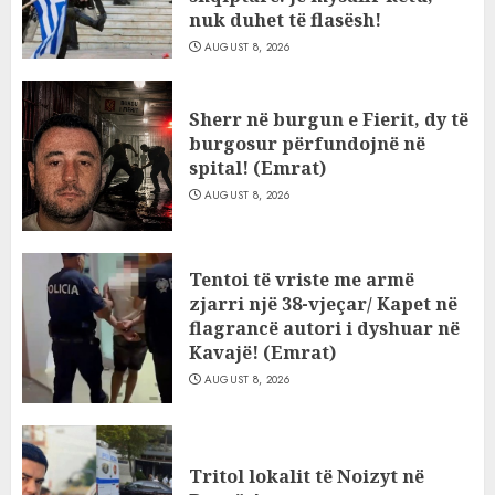
nuk duhet të flasësh!
AUGUST 8, 2026
Sherr në burgun e Fierit, dy të
burgosur përfundojnë në
spital! (Emrat)
AUGUST 8, 2026
Tentoi të vriste me armë
zjarri një 38-vjeçar/ Kapet në
flagrancë autori i dyshuar në
Kavajë! (Emrat)
AUGUST 8, 2026
Tritol lokalit të Noizyt në