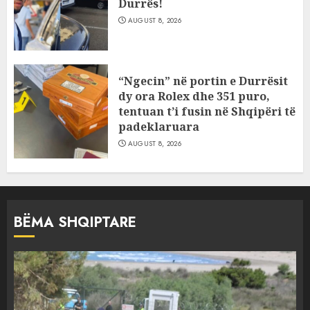
Durrës!
AUGUST 8, 2026
“Ngecin” në portin e Durrësit
dy ora Rolex dhe 351 puro,
tentuan t’i fusin në Shqipëri të
padeklaruara
AUGUST 8, 2026
BËMA SHQIPTARE