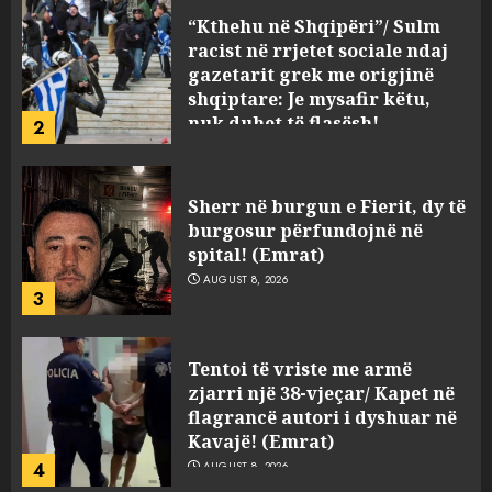
Sherr në burgun e Fierit, dy të
burgosur përfundojnë në
spital! (Emrat)
AUGUST 8, 2026
3
Tentoi të vriste me armë
zjarri një 38-vjeçar/ Kapet në
flagrancë autori i dyshuar në
Kavajë! (Emrat)
4
AUGUST 8, 2026
Tritol lokalit të Noizyt në
Durrës!
AUGUST 8, 2026
5