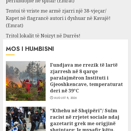
përfundojnë në spital! (Emrat)
Tentoi të vriste me armë zjarri një 38-vjeçar/
Kapet në flagrancë autori i dyshuar në Kavajë!
(Emrat)
Tritol lokalit të Noizyt në Durrës!
MOS I HUMBISNI
Fundjava me rrezik të lartë
zjarresh në 8 qarqe
paralajmëron Instituti i
Gjeoshkencave, temperaturat
deri në 39°C
AUGUST 8, 2026
“Kthehu në Shqipëri”/ Sulm
racist në rrjetet sociale ndaj
gazetarit grek me origjinë
shqiptare: Je mysafir këtu,