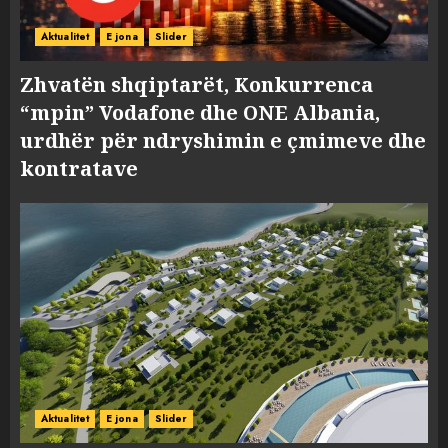
Aktualitet
E jona
Slider
Zhvatën shqiptarët, Konkurrenca
“mpin” Vodafone dhe ONE Albania,
urdhër për ndryshimin e çmimeve dhe
kontratave
Aktualitet
E jona
Slider