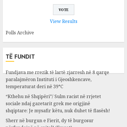
View Results
Polls Archive
TË FUNDIT
Fundjava me rrezik të lartë zjarresh në 8 qarqe
paralajmëron Instituti i Gjeoshkencave,
temperaturat deri në 39°C
“Kthehu në Shqipëri”/ Sulm racist në rrjetet
sociale ndaj gazetarit grek me origjinë
shqiptare: Je mysafir këtu, nuk duhet të flasësh!
Sherr në burgun e Fierit, dy të burgosur