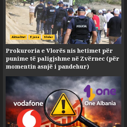
Aktualitet
E jona
Slider
Prokuroria e Vlorës nis hetimet për
punime të paligjshme në Zvërnec (për
momentin asnjë i pandehur)