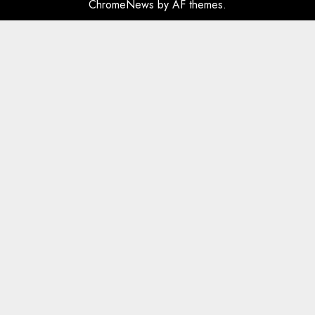
ChromeNews
by AF themes.