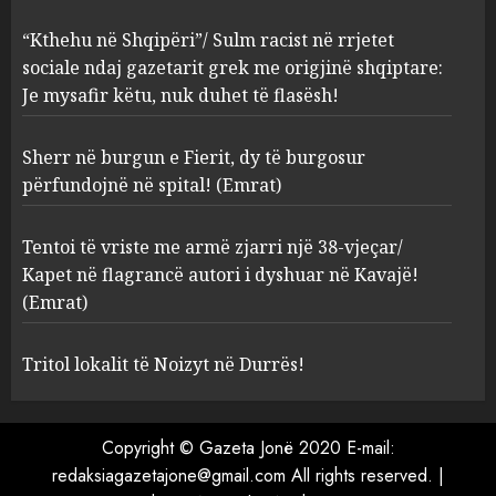
3
“Kthehu në Shqipëri”/ Sulm racist në rrjetet
sociale ndaj gazetarit grek me origjinë shqiptare:
Tentoi të vriste me armë
Je mysafir këtu, nuk duhet të flasësh!
zjarri një 38-vjeçar/ Kapet në
flagrancë autori i dyshuar në
Kavajë! (Emrat)
Sherr në burgun e Fierit, dy të burgosur
4
AUGUST 8, 2026
përfundojnë në spital! (Emrat)
Tentoi të vriste me armë zjarri një 38-vjeçar/
Tritol lokalit të Noizyt në
Kapet në flagrancë autori i dyshuar në Kavajë!
Durrës!
(Emrat)
AUGUST 8, 2026
5
Tritol lokalit të Noizyt në Durrës!
Copyright © Gazeta Jonë 2020 E-mail:
redaksiagazetajone@gmail.com All rights reserved.
|