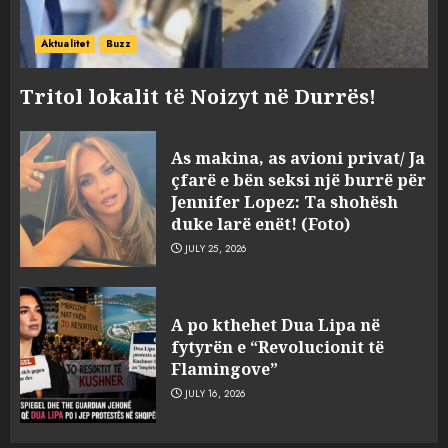
Aktualitet
Buzz
Tritol lokalit të Noizyt në Durrës!
Sherr në burgun e Fierit, dy të
As makina, as avioni privat/ Ja
burgosur përfundojnë në
çfarë e bën seksi një burrë për
spital! (Emrat)
Jennifer Lopez: Ta shohësh
AUGUST 8, 2026
duke larë enët! (Foto)
3
JULY 25, 2026
Tentoi të vriste me armë
zjarri një 38-vjeçar/ Kapet në
A po kthehet Dua Lipa në
flagrancë autori i dyshuar në
fytyrën e “Revolucionit të
Kavajë! (Emrat)
Flamingove”
4
AUGUST 8, 2026
JULY 16, 2026