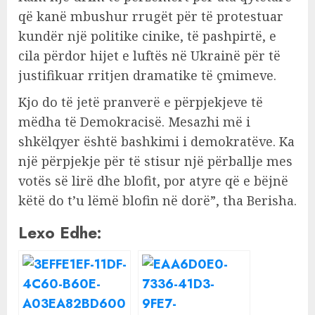
që kanë mbushur rrugët për të protestuar
kundër një politike cinike, të pashpirtë, e
cila përdor hijet e luftës në Ukrainë për të
justifikuar rritjen dramatike të çmimeve.
Kjo do të jetë pranverë e përpjekjeve të
mëdha të Demokracisë. Mesazhi më i
shkëlqyer është bashkimi i demokratëve. Ka
një përpjekje për të stisur një përballje mes
votës së lirë dhe blofit, por atyre që e bëjnë
këtë do t’u lëmë blofin në dorë”, tha Berisha.
Lexo Edhe: