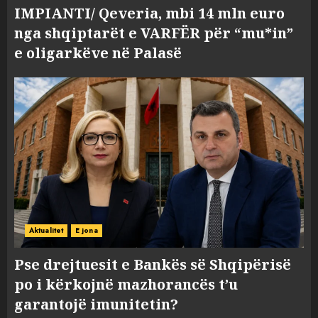
IMPIANTI/ Qeveria, mbi 14 mln euro
nga shqiptarët e VARFËR për “mu*in”
e oligarkëve në Palasë
Aktualitet
E jona
Pse drejtuesit e Bankës së Shqipërisë
po i kërkojnë mazhorancës t’u
garantojë imunitetin?