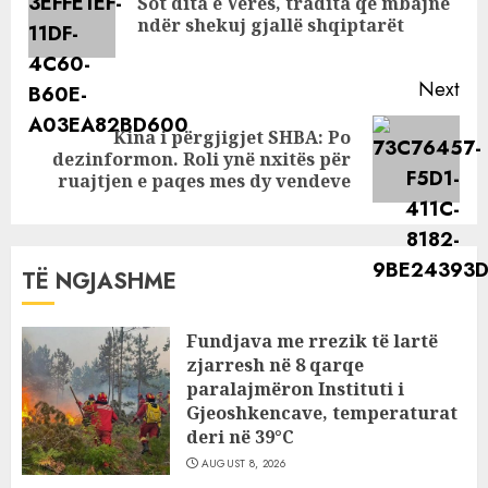
Sot dita e Verës, tradita që mbajnë
Pre
padiskutueshme!
ndër shekuj gjallë shqiptarët
pos
Next
Kina i përgjigjet SHBA: Po
Next
dezinformon. Roli ynë nxitës për
post:
ruajtjen e paqes mes dy vendeve
TË NGJASHME
Fundjava me rrezik të lartë
zjarresh në 8 qarqe
paralajmëron Instituti i
Gjeoshkencave, temperaturat
deri në 39°C
AUGUST 8, 2026