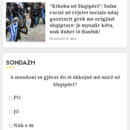
“Kthehu në Shqipëri”/ Sulm
racist në rrjetet sociale ndaj
gazetarit grek me origjinë
shqiptare: Je mysafir këtu,
nuk duhet të flasësh!
AUGUST 8, 2026
SONDAZH
A mendoni se gjërat do të shkojnë më mirë në
Shqipëri?
PO
JO
Nuk e di