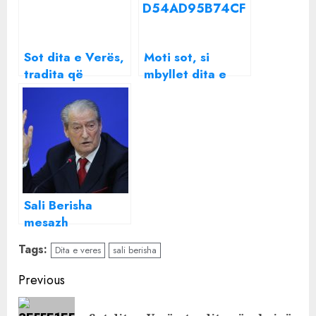
Sot dita e Verës,
Moti sot, si
tradita që
mbyllet dita e
mbajnë ndër
fundit e verës
shekuj gjallë
shqiptarët
Sali Berisha
mesazh
demokratëve nga
Tags:
Dita e veres
sali berisha
arresti:
Vazhdojmë
Continue
Previous
betejën pa kthim
Reading
drejt fitores së