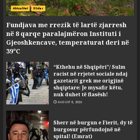
Aktualitet
Slider
Fundjava me rrezik të lartë zjarresh
në 8 qarqe paralajmëron Instituti i
Gjeoshkencave, temperaturat deri në
39°C
“Kthehu në Shqipëri”/ Sulm
racist në rrjetet sociale ndaj
gazetarit grek me origjinë
shqiptare: Je mysafir këtu,
nuk duhet të flasësh!
AUGUST 8, 2026
Sherr në burgun e Fierit, dy të
burgosur përfundojnë në
spital! (Emrat)