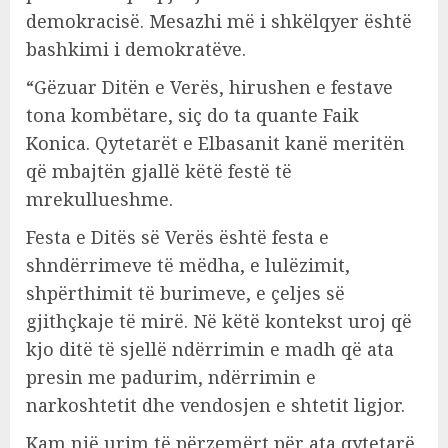
demokracisë. Mesazhi më i shkëlqyer është
bashkimi i demokratëve.
“Gëzuar Ditën e Verës, hirushen e festave
tona kombëtare, siç do ta quante Faik
Konica. Qytetarët e Elbasanit kanë meritën
që mbajtën gjallë këtë festë të
mrekullueshme.
Festa e Ditës së Verës është festa e
shndërrimeve të mëdha, e lulëzimit,
shpërthimit të burimeve, e çeljes së
gjithçkaje të mirë. Në këtë kontekst uroj që
kjo ditë të sjellë ndërrimin e madh që ata
presin me padurim, ndërrimin e
narkoshtetit dhe vendosjen e shtetit ligjor.
Kam një urim të përzemërt për ata qytetarë