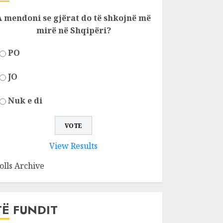
A mendoni se gjërat do të shkojnë më
mirë në Shqipëri?
PO
JO
Nuk e di
View Results
olls Archive
TË FUNDIT