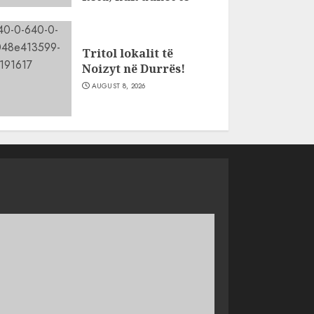
flasësh!
AUGUST 8, 2026
Tritol lokalit të
Noizyt në Durrës!
AUGUST 8, 2026