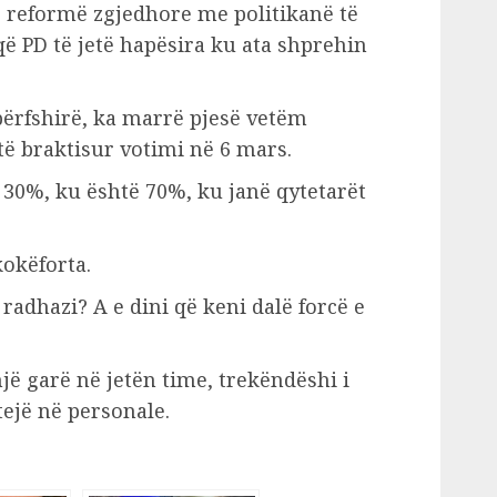
ë reformë zgjedhore me politikanë të
që PD të jetë hapësira ku ata shprehin
 përfshirë, ka marrë pjesë vetëm
të braktisur votimi në 6 mars.
30%, ku është 70%, ku janë qytetarët
kokëforta.
 radhazi? A e dini që keni dalë forcë e
ë garë në jetën time, trekëndëshi i
ejë në personale.