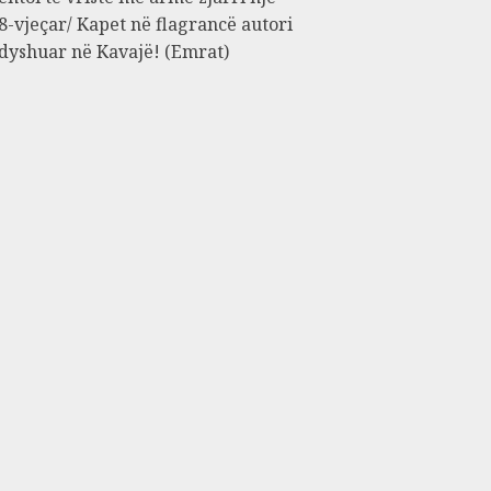
8-vjeçar/ Kapet në flagrancë autori
 dyshuar në Kavajë! (Emrat)