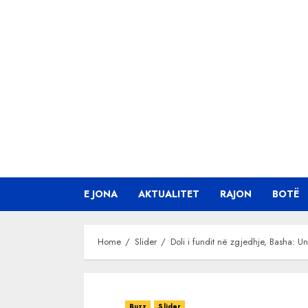
Skip
to
content
E JONA
AKTUALITET
RAJON
BOTË
Home
Slider
Doli i fundit në zgjedhje, Basha: 
Buzz
Slider