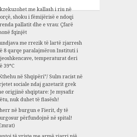
kzekuzohet me kallash i riu në
orçë, shoku i fëmijërisë e ndoqi
renda pallatit dhe e vrau: Çfarë
honë fqinjët
undjava me rrezik të lartë zjarresh
ë 8 qarqe paralajmëron Instituti i
jeoshkencave, temperaturat deri
ë 39°C
Kthehu në Shqipëri”/ Sulm racist në
rjetet sociale ndaj gazetarit grek
e origjinë shqiptare: Je mysafir
ëtu, nuk duhet të flasësh!
herr në burgun e Fierit, dy të
urgosur përfundojnë në spital!
Emrat)
entoi të vriste me armë zjarri një