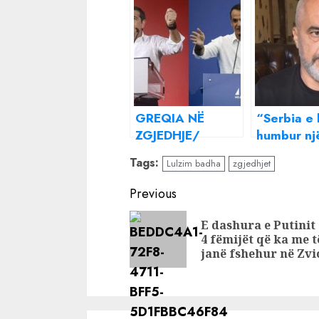
GREQIA NË
“Serbia e 
ZGJEDHJE/
humbur nj
Qytetarët
përgjithm
Tags:
Lulzim badha
zgjedhjet
votojnë për
Kosovën”,
qeverinë e re, në
Kosova du
Continue
Previous
garë edhe 7
shpallë zg
Reading
shqiptarë!
të menjë
E dashura e Putinit
4 fëmijët që ka me t
janë fshehur në Zvi