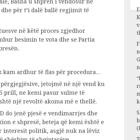
ale, Basha u shpreh i vendosur në
E
dhe për t’i dalë ballë regjimit të
K
v
tuesve në këtë proces zgjedhor
t
mbur besimin te vota dhe se Partia
F
presën.
n
G
n
k kam ardhur të flas për procedura…
“
 përgjegjësive, jetojmë në një vend ku
r
5 prill, ne kemi pasur sulme të
m
shtë një revoltë akoma më e thellë.
k
S
PD do jenë pjesë e vendimarrjes dhe
b
zion e shpresë, beteja që kemi është e
(
 interesit politik, asgjë nuk na lëviz
ë shërbim të shqiptarëve.
T