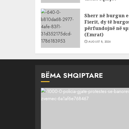
AUGUST 8, 2026
Sherr në burgun e
Fierit, dy të burg
përfundojnë në spi
(Emrat)
AUGUST 8, 2026
BËMA SHQIPTARE