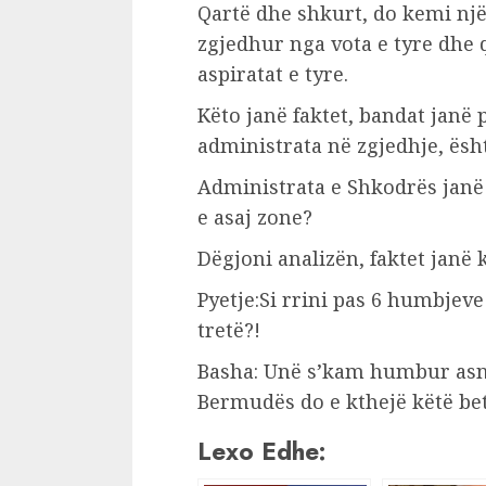
Qartë dhe shkurt, do kemi nj
zgjedhur nga vota e tyre dhe 
aspiratat e tyre.
Këto janë faktet, bandat janë
administrata në zgjedhje, ësh
Administrata e Shkodrës janë 
e asaj zone?
Dëgjoni analizën, faktet janë 
Pyetje:Si rrini pas 6 humbjeve
tretë?!
Basha: Unë s’kam humbur asnj
Bermudës do e kthejë këtë bet
Lexo Edhe: