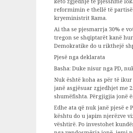
këto zgjedhje të pjesshme lok
reformimin e thellë të partisë 
kryeministrit Rama.
Ai tha se pjesmarrja 30% e vo
tregon se shqiptarët kanë hu
Demokratike do u rikthejë sh
Pjesë nga deklarata
Basha: Duke nisur nga PD, nu
Nuk është koha as për të ikur
janë asgjësuar zgjedhjet me 2
shumëfishta. Përgjigjia jonë ë
Edhe ata që nuk janë pjesë e 
kështu do u japim njerëzve vi
vështirë. Po investohet kundër
nga vendosmëria jonë, jemi n