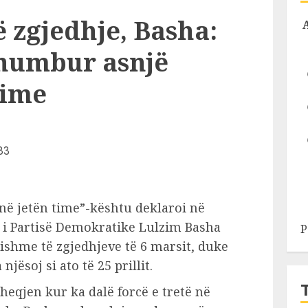
ë zgjedhje, Basha:
humbur asnjë
time
ë jetën time”-kështu deklaroi në
 i Partisë Demokratike Lulzim Basha
P
nishme të zgjedhjeve të 6 marsit, duke
jësoj si ato të 25 prillit.
heqjen kur ka dalë forcë e tretë në