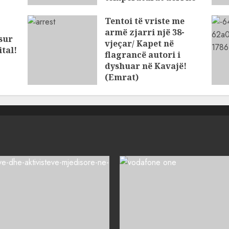
39°C
Tentoi të vriste me
AUGUST 8, 2026
armë zjarri një 38-
osur
vjeçar/ Kapet në
tal!
flagrancë autori i
dyshuar në Kavajë!
(Emrat)
AUGUST 8, 2026