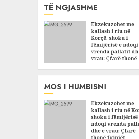
TË NGJASHME
Ekzekuzohet me
kallash i riu në
Korçë, shoku i
fëmijërisë e ndoqi
vrenda pallatit dh
vrau: Çfarë thonë
fqinjët
AUGUST 8, 2026
MOS I HUMBISNI
Ekzekuzohet me
kallash i riu në Ko
shoku i fëmijërisë
ndoqi vrenda palla
dhe e vrau: Çfarë
thonë fqinjët