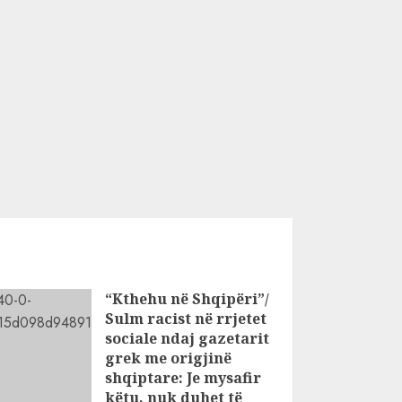
“Kthehu në Shqipëri”/
Sulm racist në rrjetet
sociale ndaj gazetarit
grek me origjinë
shqiptare: Je mysafir
këtu, nuk duhet të