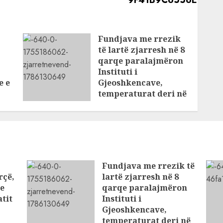
Fundjava me rrezik
të lartë zjarresh në 8
qarqe paralajmëron
Instituti i
e e
Gjeoshkencave,
temperaturat deri në
39°C
AUGUST 8, 2026
Fundjava me rrezik të
rçë,
lartë zjarresh në 8
 e
qarqe paralajmëron
tit
Instituti i
Gjeoshkencave,
temperaturat deri në