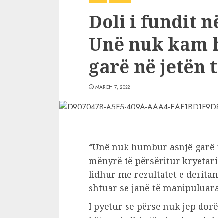
Doli i fundit n
Unë nuk kam 
garë në jetën 
MARCH 7, 2022
“Unë nuk humbur asnjë garë n
mënyrë të përsëritur kryetari
lidhur me rezultatet e derita
shtuar se janë të manipuluara n
I pyetur se përse nuk jep dorë