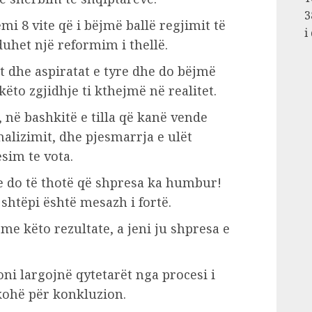
3
i 8 vite që i bëjmë ballë regjimit të
i
uhet një reformim i thellë.
t dhe aspiratat e tyre dhe do bëjmë
këto zgjidhje ti kthejmë në realitet.
 në bashkitë e tilla që kanë vende
alizimit, dhe pjesmarrja e ulët
sim te vota.
 do të thotë që shpresa ka humbur!
shtëpi është mesazh i fortë.
me këto rezultate, a jeni ju shpresa e
ni largojnë qytetarët nga procesi i
 kohë për konkluzion.