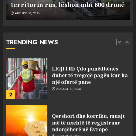
ë
çdo vit nga rajoni i Ballkanit?
AUGUST 10, 2026
Ujësjellësi i Tiranës, normë
fitimi 33%, por nuk ka ujë 24
orë në ditë
AUGUST 10, 2026
TRENDING NEWS
1
LIGJI I RI/ Çdo punëdhënës
duhet të tregojë pagën kur ka
një ofertë pune
AUGUST 10, 2026
2
Qershori dhe korriku, muajt
më të nxehtë të regjistruar
ndonjëherë në Evropë
AUGUST 10, 2026