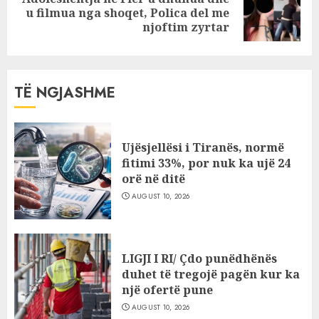
Next
u filmua nga shoqet, Polica del me
post:
njoftim zyrtar
TË NGJASHME
Ujësjellësi i Tiranës, normë
fitimi 33%, por nuk ka ujë 24
orë në ditë
AUGUST 10, 2026
LIGJI I RI/ Çdo punëdhënës
duhet të tregojë pagën kur ka
një ofertë pune
AUGUST 10, 2026