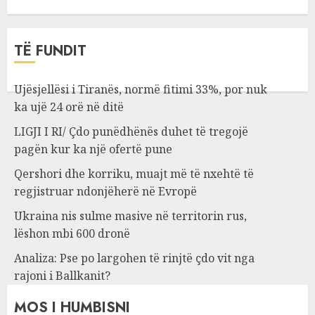
TË FUNDIT
Ujësjellësi i Tiranës, normë fitimi 33%, por nuk
ka ujë 24 orë në ditë
LIGJI I RI/ Çdo punëdhënës duhet të tregojë
pagën kur ka një ofertë pune
Qershori dhe korriku, muajt më të nxehtë të
regjistruar ndonjëherë në Evropë
Ukraina nis sulme masive në territorin rus,
lëshon mbi 600 dronë
Analiza: Pse po largohen të rinjtë çdo vit nga
rajoni i Ballkanit?
MOS I HUMBISNI