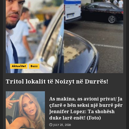
Aktualitet
Buzz
Tritol lokalit të Noizyt në Durrës!
As makina, as avioni privat/ Ja
çfarë e bën seksi një burrë për
Jennifer Lopez: Ta shohësh
duke larë enët! (Foto)
JULY 25, 2026