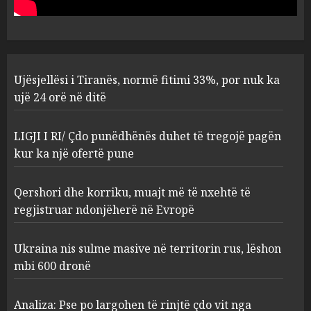
AUGUST 10, 2026
1
LIGJI I RI/ Çdo punëdhënës
Ujësjellësi i Tiranës, normë fitimi 33%, por nuk ka
duhet të tregojë pagën kur ka
ujë 24 orë në ditë
një ofertë pune
AUGUST 10, 2026
2
LIGJI I RI/ Çdo punëdhënës duhet të tregojë pagën
kur ka një ofertë pune
Qershori dhe korriku, muajt
Qershori dhe korriku, muajt më të nxehtë të
më të nxehtë të regjistruar
ndonjëherë në Evropë
regjistruar ndonjëherë në Evropë
AUGUST 10, 2026
3
Ukraina nis sulme masive në territorin rus, lëshon
mbi 600 dronë
Ukraina nis sulme masive në
territorin rus, lëshon mbi 600
Analiza: Pse po largohen të rinjtë çdo vit nga