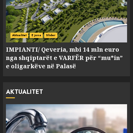
Aktualitet
E jona
Slider
IMPIANTI/ Qeveria, mbi 14 mln euro
nga shqiptarët e VARFËR për “mu*in”
e oligarkëve në Palasë
AKTUALITET