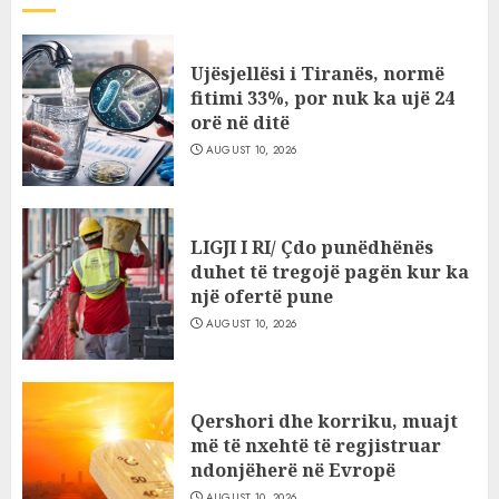
Ujësjellësi i Tiranës, normë
fitimi 33%, por nuk ka ujë 24
orë në ditë
AUGUST 10, 2026
LIGJI I RI/ Çdo punëdhënës
duhet të tregojë pagën kur ka
një ofertë pune
AUGUST 10, 2026
Qershori dhe korriku, muajt
më të nxehtë të regjistruar
ndonjëherë në Evropë
AUGUST 10, 2026