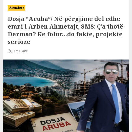
Aktualitet
Dosja “Aruba”/ Në përgjime del edhe
emri i Arben Ahmetajt, SMS: Ç’a thotë
Derman? Ke folur…do fakte, projekte
serioze
JULY 7, 2026