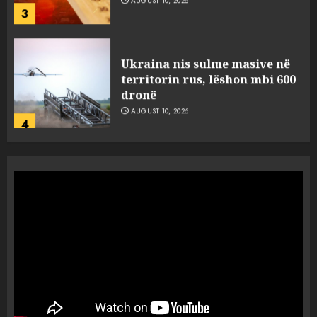
3
Ukraina nis sulme masive në
territorin rus, lëshon mbi 600
dronë
AUGUST 10, 2026
4
Analiza: Pse po largohen të
rinjtë çdo vit nga rajoni i
Ballkanit?
AUGUST 10, 2026
5
Ujësjellësi i Tiranës, normë
fitimi 33%, por nuk ka ujë 24
orë në ditë