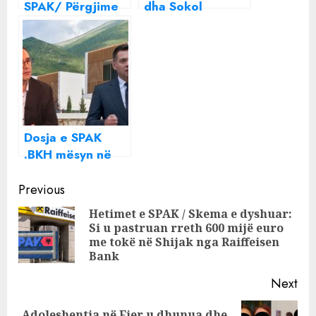
SPAK/ Përgjime
dha Sokol
ambientale në
Meqemeja 140
burg e përgjime
mijë euro
telefonike mes
rryshfet Arben
dy vëllezërve
Ahmetajt për
Veliaj
inceneratorin e
Fierit
Dosja e SPAK
.BKH mësyn në
resort, a është
Continue
Samir Mane
Previous
biznesmeni qe iu
Reading
Hetimet e SPAK / Skema e dyshuar:
bllokuan serverat
Si u pastruan rreth 600 mijë euro
Pre
për të fshehur
me tokë në Shijak nga Raiffeisen
pos
vilat e Arben
Bank
Ahmetajt
Next
Adoleshentja në Fier u dhunua dhe