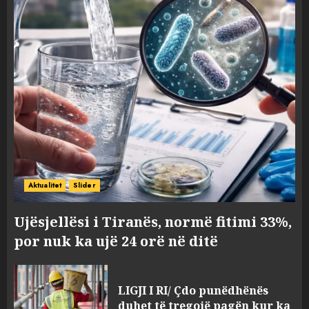
Aktualitet
Slider
Ujësjellësi i Tiranës, normë fitimi 33%,
por nuk ka ujë 24 orë në ditë
LIGJI I RI/ Çdo punëdhënës
duhet të tregojë pagën kur ka