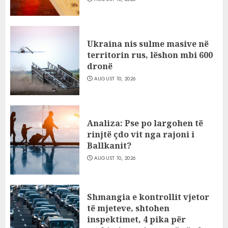
Ukraina nis sulme masive në
territorin rus, lëshon mbi 600
dronë
AUGUST 10, 2026
Analiza: Pse po largohen të
rinjtë çdo vit nga rajoni i
Ballkanit?
AUGUST 10, 2026
Shmangia e kontrollit vjetor
të mjeteve, shtohen
inspektimet, 4 pika për