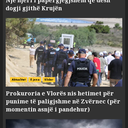
Një njeri i papërgjegjshëm që desh
dogji gjithë Krujën
Aktualitet
E jona
Slider
Prokuroria e Vlorës nis hetimet për
punime të paligjshme në Zvërnec (për
momentin asnjë i pandehur)