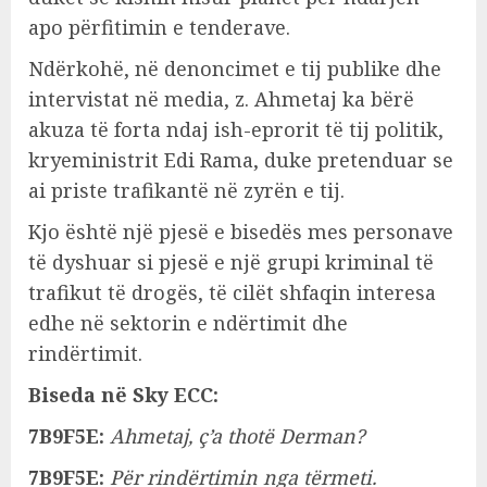
apo përfitimin e tenderave.
Ndërkohë, në denoncimet e tij publike dhe
intervistat në media, z. Ahmetaj ka bërë
akuza të forta ndaj ish-eprorit të tij politik,
kryeministrit Edi Rama, duke pretenduar se
ai priste trafikantë në zyrën e tij.
Kjo është një pjesë e bisedës mes personave
të dyshuar si pjesë e një grupi kriminal të
trafikut të drogës, të cilët shfaqin interesa
edhe në sektorin e ndërtimit dhe
rindërtimit.
Biseda në Sky ECC:
7B9F5E:
Ahmetaj, ç’a thotë Derman?
7B9F5E:
Për rindërtimin nga tërmeti.