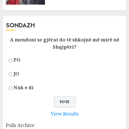
SONDAZH
A mendoni se gjërat do të shkojnë më mirë në
Shqipëri?
PO
JO
Nuk e di
View Results
Polls Archive