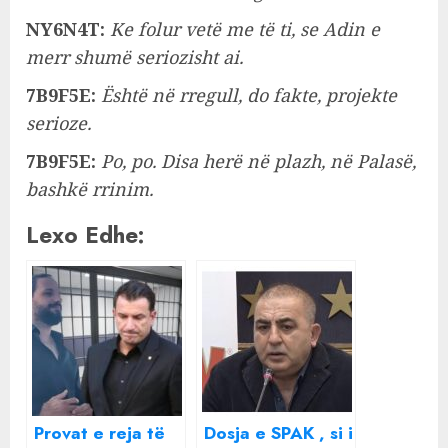
NY6N4T:
Ke folur vetë me të ti, se Adin e
merr shumë seriozisht ai.
7B9F5E:
Është në rregull, do fakte, projekte
serioze.
7B9F5E:
Po, po. Disa herë në plazh, në Palasë,
bashkë rrinim.
Lexo Edhe:
Provat e reja të
Dosja e SPAK , si i