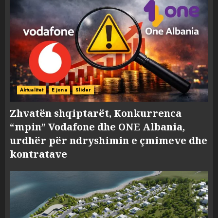
Aktualitet
E jona
Slider
Zhvatën shqiptarët, Konkurrenca
“mpin” Vodafone dhe ONE Albania,
urdhër për ndryshimin e çmimeve dhe
kontratave