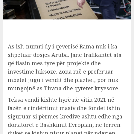
As ish-numri dy i qeverisë Rama nuk i ka
shpëtuar dosjes Aruba. Janë trafikantët ata
që flasin mes tyre për projekte dhe
investime luksoze. Zona më e preferuar
mbetet jugu i vendit dhe plazhet, por nuk
mungojnë as Tirana dhe qytetet kryesore.
Teksa vendi kishte hyrë në vitin 2021 në
fazën e rindërtimit masiv dhe fondet ishin
siguruar si përmes kredive ashtu edhe nga
donatorët e Bashkimit Evropian, në terren
duket se kishin nisur planet për ndarjen