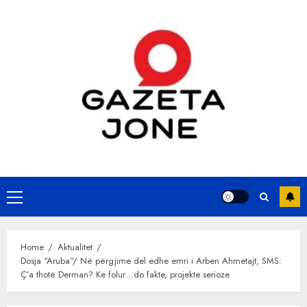
Skip
to
content
Primary
Menu
Home
Aktualitet
Dosja “Aruba”/ Në përgjime del edhe emri i Arben Ahmetajt, SMS:
Ç’a thotë Derman? Ke folur…do fakte, projekte serioze