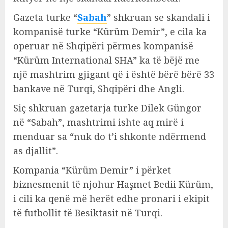
Gazeta turke “
Sabah
” shkruan se skandali i
kompanisë turke “Kürüm Demir”, e cila ka
operuar në Shqipëri përmes kompanisë
“Kürüm International SHA” ka të bëjë me
një mashtrim gjigant që i është bërë bërë 33
bankave në Turqi, Shqipëri dhe Angli.
Siç shkruan gazetarja turke Dilek Güngor
në “Sabah”, mashtrimi ishte aq mirë i
menduar sa “nuk do t’i shkonte ndërmend
as djallit”.
Kompania “Kürüm Demir” i përket
biznesmenit të njohur Haşmet Bedii Kürüm,
i cili ka qenë më herët edhe pronari i ekipit
të futbollit të Besiktasit në Turqi.