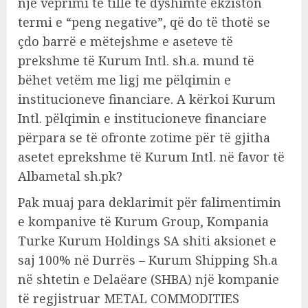
një veprimi të tillë të dyshimtë ekziston
termi e “peng negative”, që do të thotë se
çdo barrë e mëtejshme e aseteve të
prekshme të Kurum Intl. sh.a. mund të
bëhet vetëm me ligj me pëlqimin e
institucioneve financiare. A kërkoi Kurum
Intl. pëlqimin e institucioneve financiare
përpara se të ofronte zotime për të gjitha
asetet eprekshme të Kurum Intl. në favor të
Albametal sh.pk?
Pak muaj para deklarimit për falimentimin
e kompanive të Kurum Group, Kompania
Turke Kurum Holdings SA shiti aksionet e
saj 100% në Durrës – Kurum Shipping Sh.a
në shtetin e Delaëare (SHBA) një kompanie
të regjistruar METAL COMMODITIES