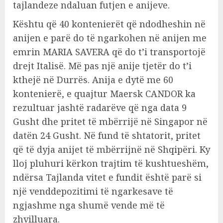
tajlandeze ndaluan futjen e anijeve.
Kështu që 40 kontenierët që ndodheshin në
anijen e parë do të ngarkohen në anijen me
emrin MARIA SAVERA që do t’i transportojë
drejt Italisë. Më pas një anije tjetër do t’i
kthejë në Durrës. Anija e dytë me 60
kontenierë, e quajtur Maersk CANDOR ka
rezultuar jashtë radarëve që nga data 9
Gusht dhe pritet të mbërrijë në Singapor në
datën 24 Gusht. Në fund të shtatorit, pritet
që të dyja anijet të mbërrijnë në Shqipëri. Ky
lloj pluhuri kërkon trajtim të kushtueshëm,
ndërsa Tajlanda vitet e fundit është parë si
një venddepozitimi të ngarkesave të
ngjashme nga shumë vende më të
zhvilluara.