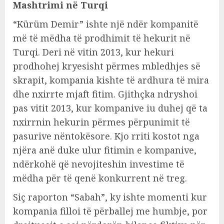
Mashtrimi në Turqi
“Kürüm Demir” ishte një ndër kompanitë
më të mëdha të prodhimit të hekurit në
Turqi. Deri në vitin 2013, kur hekuri
prodhohej kryesisht përmes mbledhjes së
skrapit, kompania kishte të ardhura të mira
dhe nxirrte mjaft fitim. Gjithçka ndryshoi
pas vitit 2013, kur kompanive iu duhej që ta
nxirrnin hekurin përmes përpunimit të
pasurive nëntokësore. Kjo rriti kostot nga
njëra anë duke ulur fitimin e kompanive,
ndërkohë që nevojiteshin investime të
mëdha për të qenë konkurrent në treg.
Siç raporton “Sabah”, ky ishte momenti kur
kompania filloi të përballej me humbje, por