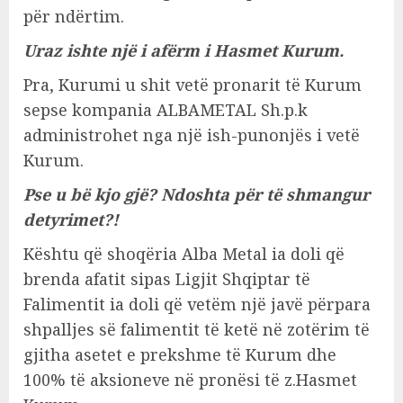
për ndërtim.
Uraz ishte një i afërm i Hasmet Kurum.
Pra, Kurumi u shit vetë pronarit të Kurum
sepse kompania ALBAMETAL Sh.p.k
administrohet nga një ish-punonjës i vetë
Kurum.
Pse u bë kjo gjë? Ndoshta për të shmangur
detyrimet?!
Kështu që shoqëria Alba Metal ia doli që
brenda afatit sipas Ligjit Shqiptar të
Falimentit ia doli që vetëm një javë përpara
shpalljes së falimentit të ketë në zotërim të
gjitha asetet e prekshme të Kurum dhe
100% të aksioneve në pronësi të z.Hasmet