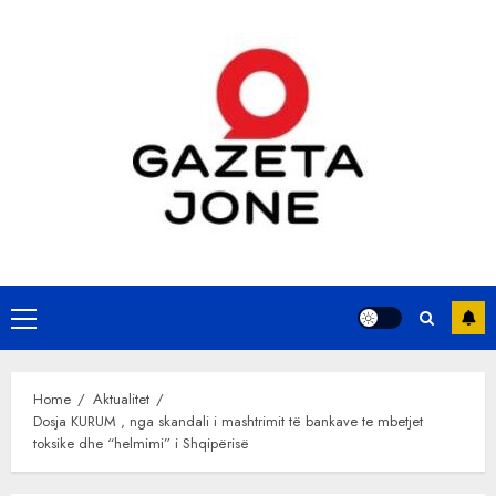
Skip
to
content
Primary
Menu
Home
Aktualitet
Dosja KURUM , nga skandali i mashtrimit të bankave te mbetjet
toksike dhe “helmimi” i Shqipërisë