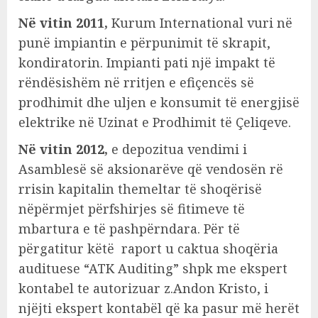
Në vitin 2011,
Kurum International vuri në
punë impiantin e përpunimit të skrapit,
kondiratorin. Impianti pati një impakt të
rëndësishëm në rritjen e efiçencës së
prodhimit dhe uljen e konsumit të energjisë
elektrike në Uzinat e Prodhimit të Çeliqeve.
Në vitin 2012,
e depozitua vendimi i
Asamblesë së aksionarëve që vendosën rë
rrisin kapitalin themeltar të shoqërisë
nëpërmjet përfshirjes së fitimeve të
mbartura e të pashpërndara. Për të
përgatitur këtë raport u caktua shoqëria
audituese “ATK Auditing” shpk me ekspert
kontabel te autorizuar z.Andon Kristo, i
njëjti ekspert kontabël që ka pasur më herët