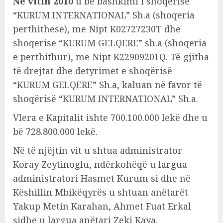
Në vitin 2010
u bë bashkimi i shoqërisë
“KURUM INTERNATIONAL” Sh.a (shoqeria
perthithese), me Nipt K02727230T dhe
shoqerise “KURUM GELQERE” sh.a (shoqeria
e perthithur), me Nipt K22909201Q. Të gjitha
të drejtat dhe detyrimet e shoqërisë
“KURUM GELQERE” Sh.a, kaluan në favor të
shoqërisë “KURUM INTERNATIONAL” Sh.a.
Vlera e Kapitalit ishte 700.100.000 lekë dhe u
bë 728.800.000 lekë.
Në të njëjtin vit u shtua administrator
Koray Zeytinoglu, ndërkohëqë u largua
administratori Hasmet Kurum si dhe në
Këshillin Mbikëqyrës u shtuan anëtarët
Yakup Metin Karahan, Ahmet Fuat Erkal
sidhe u largua anëtari Zeki Kaya.