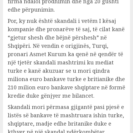
firma ndaloi prodhimin dhe nga 20 gushti
edhe përpunimin.
Por, ky nuk është skandali i vetëm I kësaj
kompanie dhe pronarëve të saj, të cilat kanë
“gjetur shesh dhe bëjnë përshesh” në
Shqipëri. Në vendin e origjinës, Turqi,
pronari Asmet Kurum ka qenë në qendër të
një tjetër skandali mashtrimi ku mediat
turke e kanë akuzuar se u mori qindra
miliona euro bankave turke e britianike dhe
210 milion euro bankave shqiptare në formë
kredie duke gënjyer me bilancet.
Skandali mori përmasa gjigantë pasi pjesë e
listës së bankave të mashtruara ishin turke,
shqiptare, madje edhe britanike duke e
kthyer në një skandal ndërkombëtar.