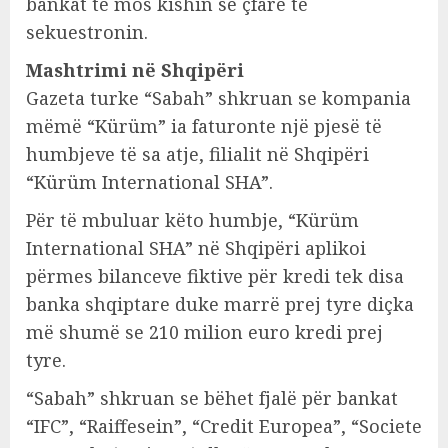
bankat të mos kishin se çfarë të
sekuestronin.
Mashtrimi në Shqipëri
Gazeta turke “Sabah” shkruan se kompania
mëmë “Kürüm” ia faturonte një pjesë të
humbjeve të sa atje, filialit në Shqipëri
“Kürüm International SHA”.
Për të mbuluar këto humbje, “Kürüm
International SHA” në Shqipëri aplikoi
përmes bilanceve fiktive për kredi tek disa
banka shqiptare duke marrë prej tyre diçka
më shumë se 210 milion euro kredi prej
tyre.
“Sabah” shkruan se bëhet fjalë për bankat
“IFC”, “Raiffesein”, “Credit Europea”, “Societe