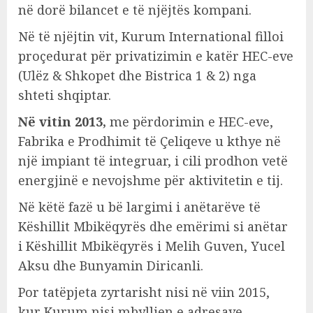
në dorë bilancet e të njëjtës kompani.
Në të njëjtin vit, Kurum International filloi
proçedurat për privatizimin e katër HEC-eve
(Ulëz & Shkopet dhe Bistrica 1 & 2) nga
shteti shqiptar.
Në vitin 2013,
me përdorimin e HEC-eve,
Fabrika e Prodhimit të Çeliqeve u kthye në
një impiant të integruar, i cili prodhon vetë
energjinë e nevojshme për aktivitetin e tij.
Në këtë fazë u bë largimi i anëtarëve të
Këshillit Mbikëqyrës dhe emërimi si anëtar
i Këshillit Mbikëqyrës i Melih Guven, Yucel
Aksu dhe Bunyamin Diricanli.
Por tatëpjeta zyrtarisht nisi në viin 2015,
kur Kurum nisi mbylljen e adresave