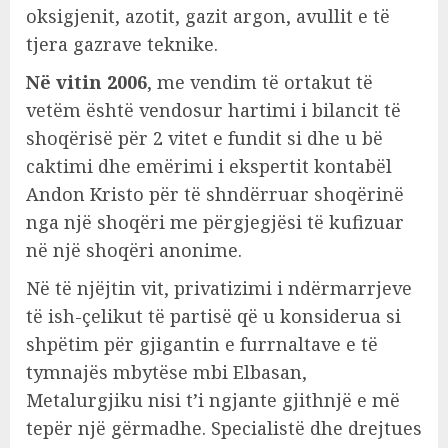
oksigjenit, azotit, gazit argon, avullit e të
tjera gazrave teknike.
Në vitin 2006
, me vendim të ortakut të
vetëm është vendosur hartimi i bilancit të
shoqërisë për 2 vitet e fundit si dhe u bë
caktimi dhe emërimi i ekspertit kontabël
Andon Kristo për të shndërruar shoqërinë
nga një shoqëri me përgjegjësi të kufizuar
në një shoqëri anonime.
Në të njëjtin vit, privatizimi i ndërmarrjeve
të ish-çelikut të partisë që u konsiderua si
shpëtim për gjigantin e furrnaltave e të
tymnajës mbytëse mbi Elbasan,
Metalurgjiku nisi t’i ngjante gjithnjë e më
tepër një gërmadhe. Specialistë dhe drejtues