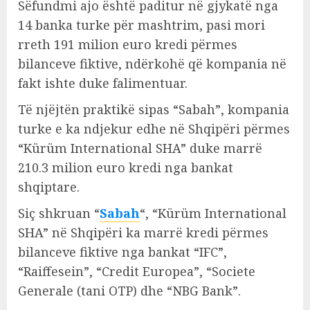
Sëfundmi ajo është paditur në gjykatë nga
14 banka turke për mashtrim, pasi mori
rreth 191 milion euro kredi përmes
bilanceve fiktive, ndërkohë që kompania në
fakt ishte duke falimentuar.
Të njëjtën praktikë sipas “Sabah”, kompania
turke e ka ndjekur edhe në Shqipëri përmes
“Kürüm International SHA” duke marrë
210.3 milion euro kredi nga bankat
shqiptare.
Siç shkruan “
Sabah
“, “Kürüm International
SHA” në Shqipëri ka marrë kredi përmes
bilanceve fiktive nga bankat “IFC”,
“Raiffesein”, “Credit Europea”, “Societe
Generale (tani OTP) dhe “NBG Bank”.