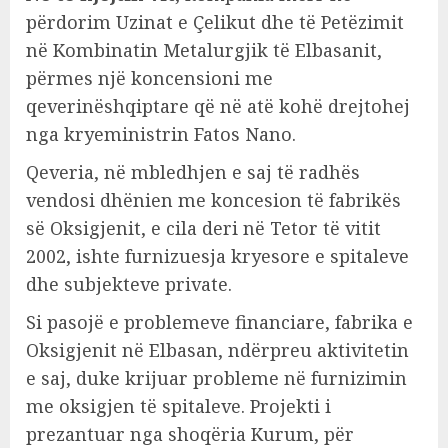
përdorim Uzinat e Çelikut dhe të Petëzimit
në Kombinatin Metalurgjik të Elbasanit,
përmes një koncensioni me
qeverinëshqiptare që në atë kohë drejtohej
nga kryeministrin Fatos Nano.
Qeveria, në mbledhjen e saj të radhës
vendosi dhënien me koncesion të fabrikës
së Oksigjenit, e cila deri në Tetor të vitit
2002, ishte furnizuesja kryesore e spitaleve
dhe subjekteve private.
Si pasojë e problemeve financiare, fabrika e
Oksigjenit në Elbasan, ndërpreu aktivitetin
e saj, duke krijuar probleme në furnizimin
me oksigjen të spitaleve. Projekti i
prezantuar nga shoqëria Kurum, për