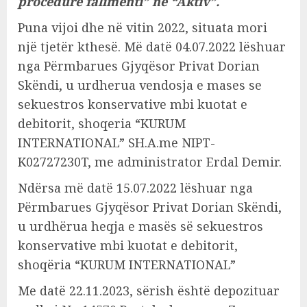
procedurë falimenti” në “Aktiv”.
Puna vijoi dhe në vitin 2022, situata mori
një tjetër kthesë. Më datë 04.07.2022 lëshuar
nga Përmbarues Gjyqësor Privat Dorian
Skëndi, u urdherua vendosja e mases se
sekuestros konservative mbi kuotat e
debitorit, shoqeria “KURUM
INTERNATIONAL” SH.A.me NIPT-
K02727230T, me administrator Erdal Demir.
Ndërsa më datë 15.07.2022 lëshuar nga
Përmbarues Gjyqësor Privat Dorian Skëndi,
u urdhërua heqja e masës së sekuestros
konservative mbi kuotat e debitorit,
shoqëria “KURUM INTERNATIONAL”
Me datë 22.11.2023, sërish është depozituar