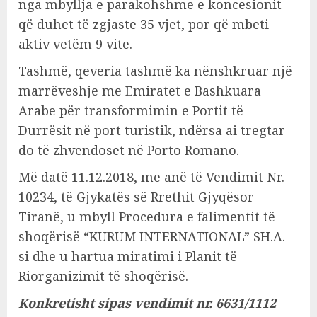
nga mbyllja e parakohshme e koncesionit
që duhet të zgjaste 35 vjet, por që mbeti
aktiv vetëm 9 vite.
Tashmë, qeveria tashmë ka nënshkruar një
marrëveshje me Emiratet e Bashkuara
Arabe për transformimin e Portit të
Durrësit në port turistik, ndërsa ai tregtar
do të zhvendoset në Porto Romano.
Më datë 11.12.2018, me anë të Vendimit Nr.
10234, të Gjykatës së Rrethit Gjyqësor
Tiranë, u mbyll Procedura e falimentit të
shoqërisë “KURUM INTERNATIONAL” SH.A.
si dhe u hartua miratimi i Planit të
Riorganizimit të shoqërisë.
Konkretisht sipas vendimit nr. 6631/1112