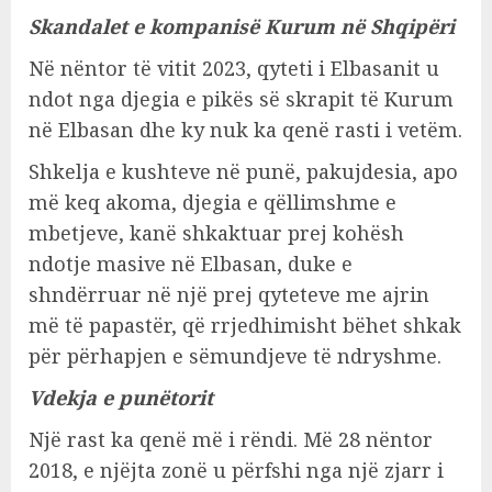
Skandalet e kompanisë Kurum në Shqipëri
Në nëntor të vitit 2023, qyteti i Elbasanit u
ndot nga djegia e pikës së skrapit të Kurum
në Elbasan dhe ky nuk ka qenë rasti i vetëm.
Shkelja e kushteve në punë, pakujdesia, apo
më keq akoma, djegia e qëllimshme e
mbetjeve, kanë shkaktuar prej kohësh
ndotje masive në Elbasan, duke e
shndërruar në një prej qyteteve me ajrin
më të papastër, që rrjedhimisht bëhet shkak
për përhapjen e sëmundjeve të ndryshme.
Vdekja e punëtorit
Një rast ka qenë më i rëndi. Më 28 nëntor
2018, e njëjta zonë u përfshi nga një zjarr i