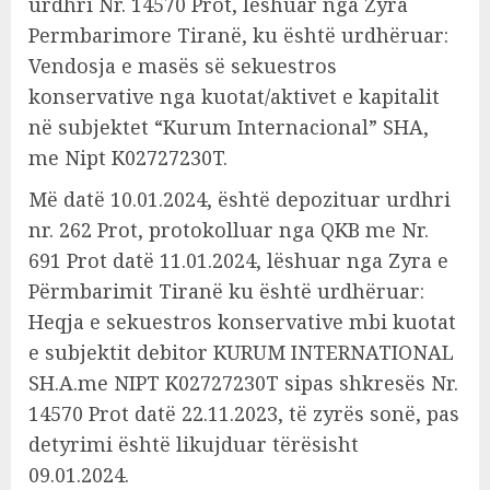
urdhri Nr. 14570 Prot, leshuar nga Zyra
Permbarimore Tiranë, ku është urdhëruar:
Vendosja e masës së sekuestros
konservative nga kuotat/aktivet e kapitalit
në subjektet “Kurum Internacional” SHA,
me Nipt K02727230T.
Më datë 10.01.2024, është depozituar urdhri
nr. 262 Prot, protokolluar nga QKB me Nr.
691 Prot datë 11.01.2024, lëshuar nga Zyra e
Përmbarimit Tiranë ku është urdhëruar:
Heqja e sekuestros konservative mbi kuotat
e subjektit debitor KURUM INTERNATIONAL
SH.A.me NIPT K02727230T sipas shkresës Nr.
14570 Prot datë 22.11.2023, të zyrës sonë, pas
detyrimi është likujduar tërësisht
09.01.2024.