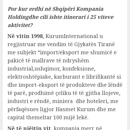
Por kur erdhi në Shqipëri Kompania
Holdingdhe cili ishte itinerari i 25 viteve
aktivitet?
Në vitin 1998
, KurumInternational u
regjistruar me vendim të Gjykatës Tiranë
me subjekt “import/eksport me shumicë e
pakicë të mallrave të ndryshëm
industrial,ushqimor, konfeksione,
elektroshtëpiake, karburant e librifikantë si
dhe import-eksport të produkteve dhe lëndë
të parë, prodhimë çeliku të të gjitha llojeve,
industri e rëndë, miniera dhe hoteleri, me
përfaqësues ligjor Hasmet Kurum dhe me
capital themeltar 100 mijë lekë.
Në të njëjtin vit
, kompania merr në