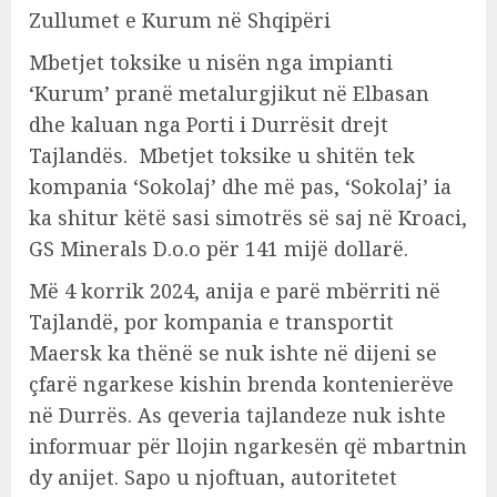
Zullumet e Kurum në Shqipëri
Mbetjet toksike u nisën nga impianti
‘Kurum’ pranë metalurgjikut në Elbasan
dhe kaluan nga Porti i Durrësit drejt
Tajlandës. Mbetjet toksike u shitën tek
kompania ‘Sokolaj’ dhe më pas, ‘Sokolaj’ ia
ka shitur këtë sasi simotrës së saj në Kroaci,
GS Minerals D.o.o për 141 mijë dollarë.
Më 4 korrik 2024, anija e parë mbërriti në
Tajlandë, por kompania e transportit
Maersk ka thënë se nuk ishte në dijeni se
çfarë ngarkese kishin brenda kontenierëve
në Durrës. As qeveria tajlandeze nuk ishte
informuar për llojin ngarkesën që mbartnin
dy anijet. Sapo u njoftuan, autoritetet