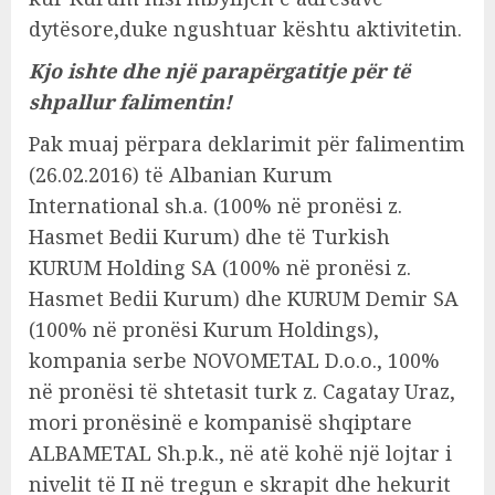
dytësore,duke ngushtuar kështu aktivitetin.
Kjo ishte dhe një parapërgatitje për të
shpallur falimentin!
Pak muaj përpara deklarimit për falimentim
(26.02.2016) të Albanian Kurum
International sh.a. (100% në pronësi z.
Hasmet Bedii Kurum) dhe të Turkish
KURUM Holding SA (100% në pronësi z.
Hasmet Bedii Kurum) dhe KURUM Demir SA
(100% në pronësi Kurum Holdings),
kompania serbe NOVOMETAL D.o.o., 100%
në pronësi të shtetasit turk z. Cagatay Uraz,
mori pronësinë e kompanisë shqiptare
ALBAMETAL Sh.p.k., në atë kohë një lojtar i
nivelit të II në tregun e skrapit dhe hekurit