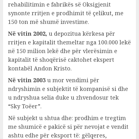
rehabilitimin e fabrikës së Oksigjenit
synonte rritjen e prodhimit të çelikut, me
150 ton më shumë investime.
Në vitin 2002,
u depozitua kërkesa për
rritjen e kapitalit themeltar nga 100.000 lekë
në 150 milion lekë dhe për vlerësimin e
kapitalit të shoqërisë caktohet ekspert
kontabël Andon Kristo.
Në vitin 2003
u mor vendimi për
ndryshimin e subjektit të kompanisë si dhe
u ndryshua selia duke u zhvendosur tek
“Sky Toëer”.
Në subjekt u shtua dhe: prodhim e tregtim
me shumicë e pakicë si për nevojat e vendit
ashtu edhe për eksport të: gëlqeres,