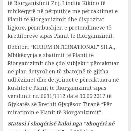
të Riorganizimit Znj. Lindita Kikino të
mbikëqyrë në përputhje me përcaktimet e
Planit të Riorganizimit dhe dispozitat
ligjore, përmbushjen e pretendimeve të
kreditorëve sipas Planit të Riorganizimit.
Debitori “KURUM INTERNATIONAL” SH.A.,
Mbikëqyrja e zbatimit të Planit të
Riorganizimit dhe çdo subjekt i përcaktuar
në plan detyrohen të zbatojnë të gjitha
udhëzimet dhe detyrimet e përcaktuara në
kushtet e Planit të Riorganizimit sipas
vendimit nr. 6631/1112 datë 30.06.2017 të
Gjykatës së Rrethit Gjyqësor Tiranë “Për
miratimin e Planit të Riorganizimit”.
Statusi i shoqërisë kaloi nga “Shoqëri në