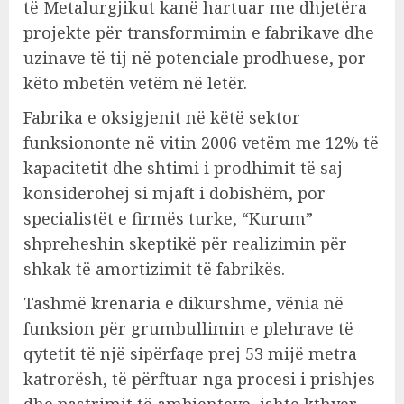
të Metalurgjikut kanë hartuar me dhjetëra
projekte për transformimin e fabrikave dhe
uzinave të tij në potenciale prodhuese, por
këto mbetën vetëm në letër.
Fabrika e oksigjenit në këtë sektor
funksiononte në vitin 2006 vetëm me 12% të
kapacitetit dhe shtimi i prodhimit të saj
konsiderohej si mjaft i dobishëm, por
specialistët e firmës turke, “Kurum”
shpreheshin skeptikë për realizimin për
shkak të amortizimit të fabrikës.
Tashmë krenaria e dikurshme, vënia në
funksion për grumbullimin e plehrave të
qytetit të një sipërfaqe prej 53 mijë metra
katrorësh, të përftuar nga procesi i prishjes
dhe pastrimit të ambienteve, ishte kthyer