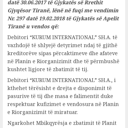
datë 30.06.2017 të Gjykatës së Rrethit
Gjyqësor Tiranë, lënë në fuqi me vendimin
Nr. 297 datë 19.02.2018 të Gjykatës së Apelit
Tiranë u vendos që:
Debitori “KURUM INTERNATIONAL” SH.A. të
vazhdojë të shlyejë detyrimet ndaj të gjithë
kreditorëve sipas përcaktimeve dhe afateve
në Planin e Riorganizimit dhe të përmbushë
kushtet ligjore të zbatimit të tij.
Debitori “KURUM INTERNATIONAL” SH.A., i
kthehet tërësisht e drejta e disponimit të
pasurive të tij dhe masa e falimentit duke
respektuar kufizimet e vendosura në Planin
e Riorganizimit të miratuar.
Ngarkohet Mbikqyrësja e zbatimit të Planit