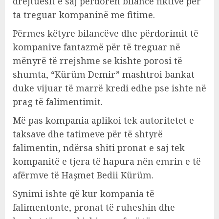
drejtuesit e saj përdorën bilance fiktive për
ta treguar kompaninë me fitime.
Përmes këtyre bilancëve dhe përdorimit të
kompanive fantazmë për të treguar në
mënyrë të rrejshme se kishte porosi të
shumta, “Kürüm Demir” mashtroi bankat
duke vijuar të marrë kredi edhe pse ishte në
prag të falimentimit.
Më pas kompania aplikoi tek autoritetet e
taksave dhe tatimeve për të shtyrë
falimentin, ndërsa shiti pronat e saj tek
kompanitë e tjera të hapura nën emrin e të
afërmve të Haşmet Bedii Kürüm.
Synimi ishte që kur kompania të
falimentonte, pronat të ruheshin dhe