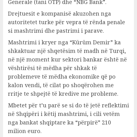
Generale (tani OTP) dhe “NBG Bank”.
Drejtuesit e kompanisë akuzohen nga
autoritetet turke për vepra të rënda penale
si mashtrimi dhe pastrimi i parave.
Mashtrimi i kryer nga “Kürüm Demir” ka
shkaktuar një shqetësim të madh në Turqi,
në një moment kur sektori bankar është në
vështirësi të mëdha për shkak të
problemeve të mëdha ekonomike që po
kalon vendi, të cilat po shoqërohen me
rritje te shpejtë të kredive me probleme.
Mbetet për t’u parë se si do të jetë reflektimi
në Shqipëri i këtij mashtrimi, i cili vetëm
nga bankat shqiptare ka “përpirë” 210
milion euro.