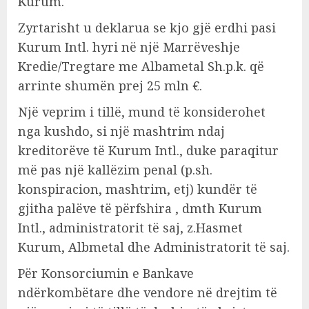
Kurum.
Zyrtarisht u deklarua se kjo gjë erdhi pasi
Kurum Intl. hyri në një Marrëveshje
Kredie/Tregtare me Albametal Sh.p.k. që
arrinte shumën prej 25 mln €.
Një veprim i tillë, mund të konsiderohet
nga kushdo, si një mashtrim ndaj
kreditorëve të Kurum Intl., duke paraqitur
më pas një kallëzim penal (p.sh.
konspiracion, mashtrim, etj) kundër të
gjitha palëve të përfshira , dmth Kurum
Intl., administratorit të saj, z.Hasmet
Kurum, Albmetal dhe Administratorit të saj.
Për Konsorciumin e Bankave
ndërkombëtare dhe vendore në drejtim të