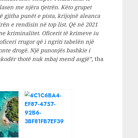
plasen me njëra tjetrën. Këto grupet
 gjitha punët e pista, krijojnë aleanca
ën e rendisin në top list. Që në 2021
kriminalitet. Oficerit të krimeve iu
ficeri rrugor që i ngriti tabelën një
onte drogë. Një punonjës bashkie i
Shkodër thotë nuk mbaj mend asgjë”
, tha