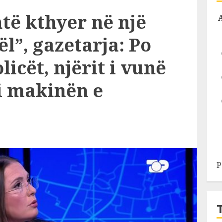
të kthyer në një
ël”, gazetarja: Po
icët, njërit i vunë
oi makinën e
P