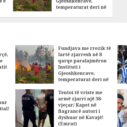
e e
Gjeoshkencave,
temperaturat deri në
39°C
AUGUST 8, 2026
Fundjava me rrezik të
rçë,
lartë zjarresh në 8
 e
qarqe paralajmëron
tit
Instituti i
Gjeoshkencave,
temperaturat deri në
39°C
Tentoi të vriste me
AUGUST 8, 2026
armë zjarri një 38-
osur
vjeçar/ Kapet në
tal!
flagrancë autori i
dyshuar në Kavajë!
(Emrat)