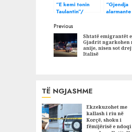
“E kemi tonin
“Gjendja
Taulantin”/
alarmante
Berisha flet për
turizmit n
Continue
përgjimet e SKY:
Shqipëri”,
Previous
Liroi ata që i
gazetarja 
Reading
Shtatë emigrantët e
vunë tritol Lulzim
“bandat” 
Gjadrit ngarkohen 
Kullës
Ksamilit: I
anije, nisen sot drej
porta plaz
Italisë
TË NGJASHME
Ekzekuzohet me
kallash i riu në
Korçë, shoku i
fëmijërisë e ndoqi