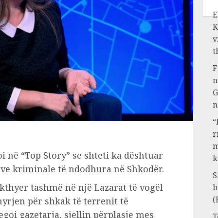
E
K
v
t
F
n
G
n
“
r
m
i në “Top Story” se shteti ka dështuar
k
ve kriminale të ndodhura në Shkodër.
S
kthyer tashmë në një Lazarat të vogël
b
(
hyrjen për shkak të terrenit të
egoi gazetarja, sjellin përplasje mes
T