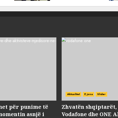
AUGUST 8, 2026
Aktualitet
E jona
Slider
met për punime të
Zhvatën shqiptarët
momentin asnjë i
Vodafone dhe ONE Al