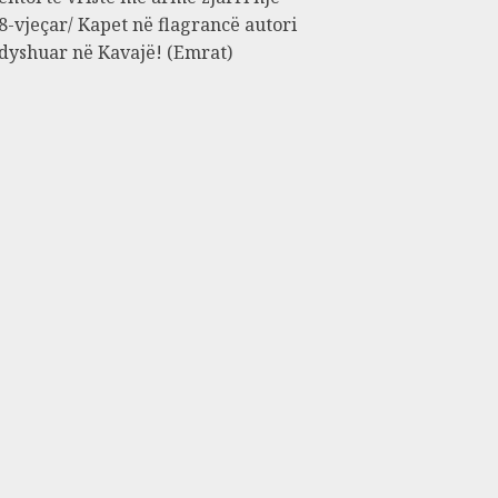
8-vjeçar/ Kapet në flagrancë autori
 dyshuar në Kavajë! (Emrat)