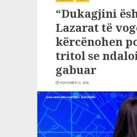
“Dukagjini ësh
Lazarat të vog
kërcënohen pol
tritol se ndal
gabuar
NOVEMBER 12, 2024