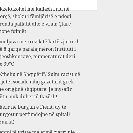
kzekuzohet me kallash i riu në
orçë, shoku i fëmijërisë e ndoqi
renda pallatit dhe e vrau: Çfarë
honë fqinjët
undjava me rrezik të lartë zjarresh
ë 8 qarqe paralajmëron Instituti i
jeoshkencave, temperaturat deri
ë 39°C
Kthehu në Shqipëri”/ Sulm racist në
rjetet sociale ndaj gazetarit grek
e origjinë shqiptare: Je mysafir
ëtu, nuk duhet të flasësh!
herr në burgun e Fierit, dy të
urgosur përfundojnë në spital!
Emrat)
entoi të vriste me armë zjarri një