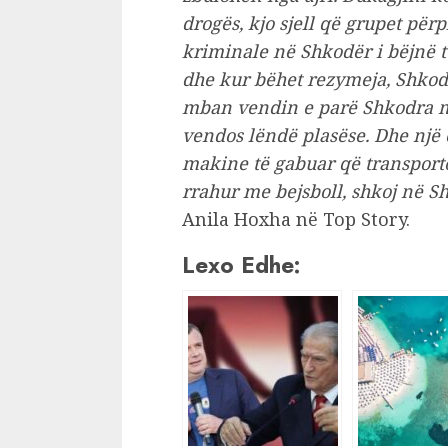
drogës, kjo sjell që grupet për
kriminale në Shkodër i bëjnë të
dhe kur bëhet rezymeja, Shkodr
mban vendin e parë Shkodra me 
vendos lëndë plasëse. Dhe një o
makine të gabuar që transport
rrahur me bejsboll, shkoj në 
Anila Hoxha në Top Story.
Lexo Edhe: