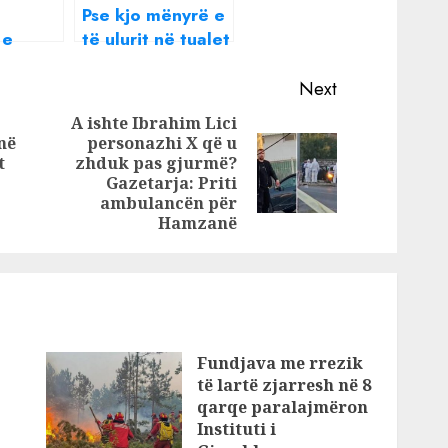
Pse kjo mënyrë e
 e
të ulurit në tualet
ë
është e gabuar?
Next
flet për
A ishte Ibrahim Lici
e
në
personazhi X që u
Previous
 vunë
t
zhduk pas gjurmë?
Next
post:
hit
Gazetarja: Priti
post:
ambulancën për
Hamzanë
Fundjava me rrezik
të lartë zjarresh në 8
qarqe paralajmëron
Instituti i