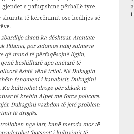
 gjendet e pafuqishme përballë tyre.
3
i
 shumta të kërcënimit ose hedhjes së
vëve.
zbardhje shteti ka dështuar. Atentate
k Pllanaj, por sidomos ndaj sulmeve
ve që mund të përfaqësojnë ligjin,
 qenë këshilltarë apo anëtarë të
olicorë është vënë tritol. Në Dukagjin
qishëm fenomeni i kanabisit. Dukagjini
. Ku kultivohet drogë për shkak të
ntuar të krehin Alpet me forca policore.
ajër. Dukagjini vazhdon të jetë problem
imit të drogës.
ntrollohen nga lart, kanë metoda mos të
nsiderohet ‘hotspot’ i kultivimit të