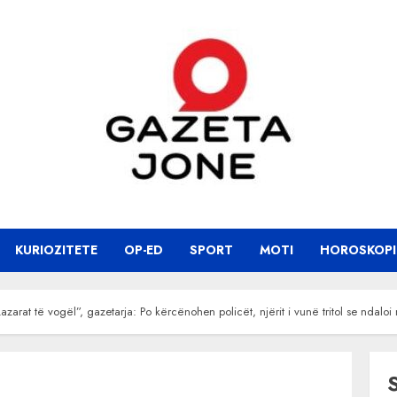
KURIOZITETE
OP-ED
SPORT
MOTI
HOROSKOPI
azarat të vogël”, gazetarja: Po kërcënohen policët, njërit i vunë tritol se ndal