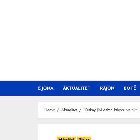
Skip
to
content
E JONA
AKTUALITET
RAJON
BOTË
Home
Aktualitet
“Dukagjini është kthyer në një L
Aktualitet
Slider