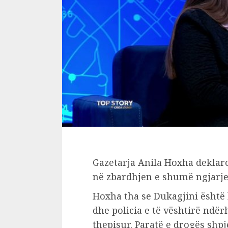
Gazetarja Anila Hoxha deklaro
në zbardhjen e shumë ngjarje
Hoxha tha se Dukagjini është 
dhe policia e të vështirë ndër
thepisur. Paratë e drogës shpj