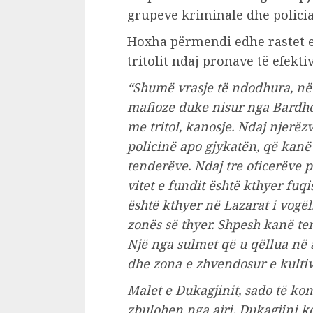
grupeve kriminale dhe policia
Hoxha përmendi edhe rastet e
tritolit ndaj pronave të efekti
“Shumë vrasje të ndodhura, në 
mafioze duke nisur nga Bardho
me tritol, kanosje. Ndaj njerëz
policinë apo gjykatën, që kanë
tenderëve. Ndaj tre oficerëve p
vitet e fundit është kthyer fu
është kthyer në Lazarat i vogël
zonës së thyer. Shpesh kanë te
Një nga sulmet që u qëllua në 
dhe zona e zhvendosur e kultiv
Malet e Dukagjinit, sado të ko
zbulohen nga ajri. Dukagjini ko