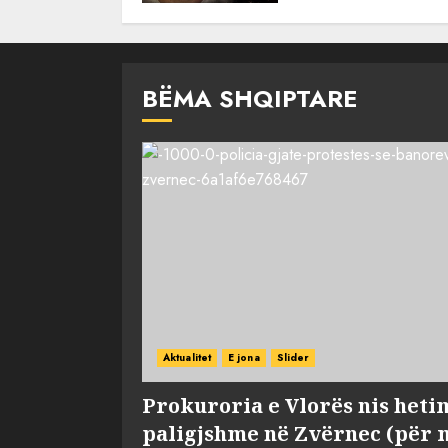
BËMA SHQIPTARE
Aktualitet
E jona
Slider
Prokuroria e Vlorës nis heti
paligjshme në Zvërnec (për 