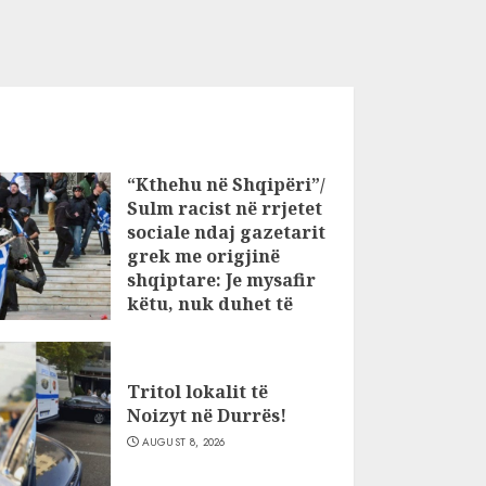
“Kthehu në Shqipëri”/
Sulm racist në rrjetet
sociale ndaj gazetarit
grek me origjinë
shqiptare: Je mysafir
këtu, nuk duhet të
flasësh!
AUGUST 8, 2026
Tritol lokalit të
Noizyt në Durrës!
AUGUST 8, 2026