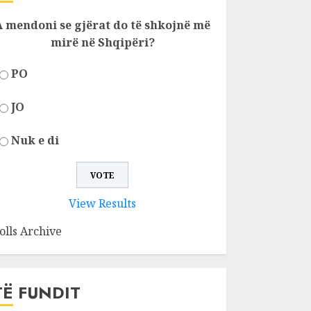
A mendoni se gjërat do të shkojnë më
mirë në Shqipëri?
PO
JO
Nuk e di
View Results
olls Archive
TË FUNDIT