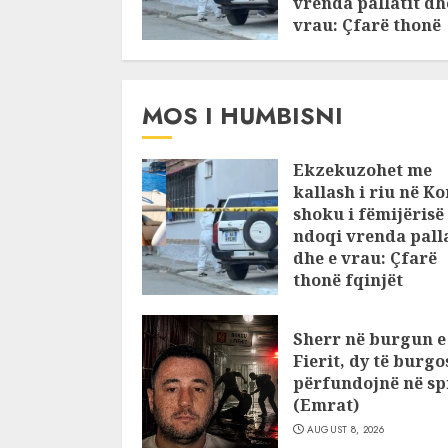
vrenda pallatit dh
vrau: Çfarë thonë
fqinjët
AUGUST 8, 2026
MOS I HUMBISNI
Ekzekuzohet me
kallash i riu në Ko
shoku i fëmijërisë
ndoqi vrenda palla
dhe e vrau: Çfarë
thonë fqinjët
AUGUST 8, 2026
Sherr në burgun e
Fierit, dy të burg
përfundojnë në spi
(Emrat)
AUGUST 8, 2026