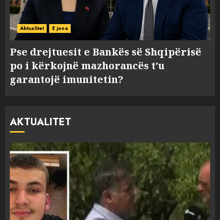
Aktualitet
E jona
Pse drejtuesit e Bankës së Shqipërisë
po i kërkojnë mazhorancës t’u
garantojë imunitetin?
AKTUALITET