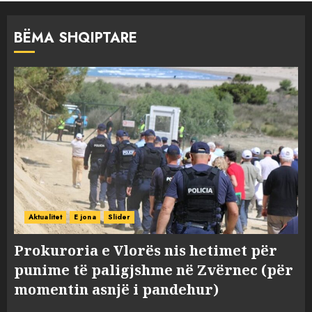
BËMA SHQIPTARE
Aktualitet
E jona
Slider
Prokuroria e Vlorës nis hetimet për
punime të paligjshme në Zvërnec (për
momentin asnjë i pandehur)