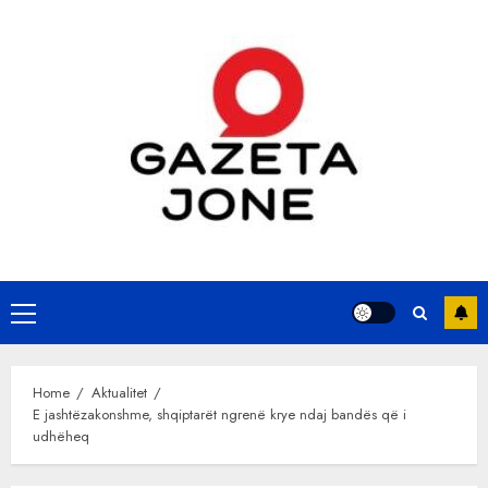
Skip
to
content
Primary
Menu
Home
Aktualitet
E jashtëzakonshme, shqiptarët ngrenë krye ndaj bandës që i
udhëheq