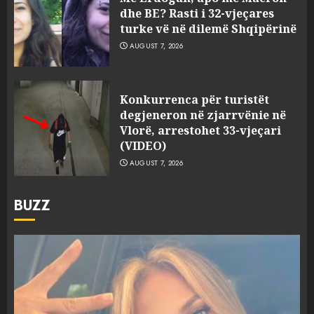
dhe BE? Rasti i 32-vjeçares
turke vë në dilemë Shqipërinë
AUGUST 7, 2026
Konkurrenca për turistët
degjeneron në zjarrvënie në
Vlorë, arrestohet 33-vjeçari
(VIDEO)
AUGUST 7, 2026
BUZZ