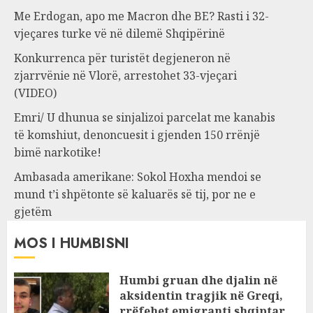
Me Erdogan, apo me Macron dhe BE? Rasti i 32-
vjeçares turke vë në dilemë Shqipërinë
Konkurrenca për turistët degjeneron në
zjarrvënie në Vlorë, arrestohet 33-vjeçari
(VIDEO)
Emri/ U dhunua se sinjalizoi parcelat me kanabis
të komshiut, denoncuesit i gjenden 150 rrënjë
bimë narkotike!
Ambasada amerikane: Sokol Hoxha mendoi se
mund t’i shpëtonte së kaluarës së tij, por ne e
gjetëm
MOS I HUMBISNI
Humbi gruan dhe djalin në
aksidentin tragjik në Greqi,
rrëfehet emigranti shqiptar.