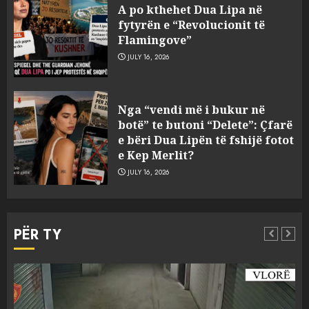
parcelat me kanabis të
A po kthehet Dua Lipa në
komshiut, denoncuesit i
fytyrën e “Revolucionit të
gjenden 150 rrënjë bimë
Flamingove”
narkotike!
4
JULY 16, 2026
AUGUST 7, 2026
Ambasada amerikane: Sokol
Nga “vendi më i bukur në
Hoxha mendoi se mund t’i
botë” te butoni “Delete”: Çfarë
shpëtonte së kaluarës së tij,
e bëri Dua Lipën të fshijë fotot
por ne e gjetëm
e Kep Merlit?
5
AUGUST 7, 2026
JULY 16, 2026
Humbi gruan dhe djalin në
aksidentin tragjik në Greqi,
PËR TY
rrëfehet emigranti shqiptar.
Flet dhe shoferi i kamionit me
të cilin u përplas makina e
1
viktimave
AUGUST 7, 2026