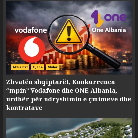
Aktualitet
E jona
Slider
Zhvatën shqiptarët, Konkurrenca
“mpin” Vodafone dhe ONE Albania,
urdhër për ndryshimin e çmimeve dhe
kontratave