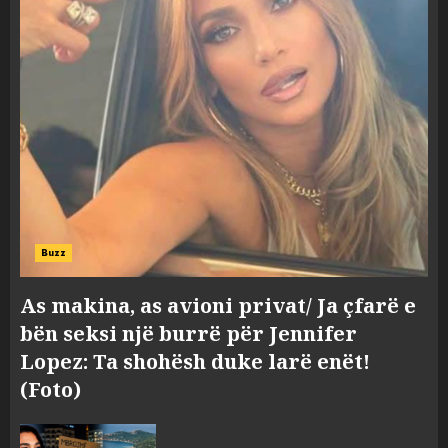
Buzz
Konkurrenca për turistët
degjeneron në zjarrvënie në
As makina, as avioni privat/ Ja çfarë e
Vlorë, arrestohet 33-vjeçari
bën seksi një burrë për Jennifer
(VIDEO)
Lopez: Ta shohësh duke larë enët!
3
AUGUST 7, 2026
(Foto)
Emri/ U dhunua se sinjalizoi