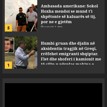
Ambasada amerikane: Sokol
Hoxha mendoi se mund t’i
shpëtonte së kaluarës së tij,
por ne e gjetëm
5
AUGUST 7, 2026
Humbi gruan dhe djalin në
aksidentin tragjik në Greqi,
rrëfehet emigranti shqiptar.
Flet dhe shoferi i kamionit me
të cilin u përplas makina e
1
viktimave
AUGUST 7, 2026
Me Erdogan, apo me Macron
dhe BE? Rasti i 32-vjeçares
turke vë në dilemë Shqipërinë
AUGUST 7, 2026
2