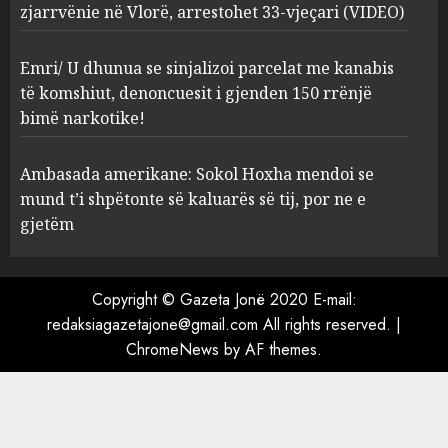
5
zjarrvënie në Vlorë, arrestohet 33-vjeçari (VIDEO)
Emri/ U dhunua se sinjalizoi parcelat me kanabis
të komshiut, denoncuesit i gjenden 150 rrënjë
bimë narkotike!
Ambasada amerikane: Sokol Hoxha mendoi se
mund t’i shpëtonte së kaluarës së tij, por ne e
gjetëm
Copyright © Gazeta Jonë 2020 E-mail:
redaksiagazetajone@gmail.com All rights reserved.
|
ChromeNews
by AF themes.