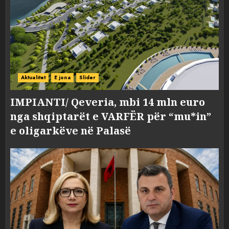
Aktualitet
E jona
Slider
IMPIANTI/ Qeveria, mbi 14 mln euro
nga shqiptarët e VARFËR për “mu*in”
e oligarkëve në Palasë