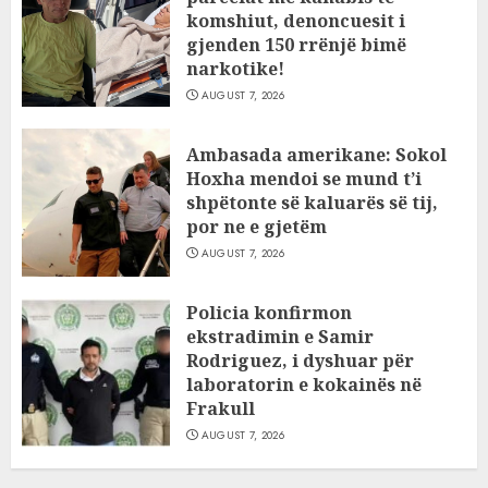
komshiut, denoncuesit i
gjenden 150 rrënjë bimë
narkotike!
AUGUST 7, 2026
Ambasada amerikane: Sokol
Hoxha mendoi se mund t’i
shpëtonte së kaluarës së tij,
por ne e gjetëm
AUGUST 7, 2026
Policia konfirmon
ekstradimin e Samir
Rodriguez, i dyshuar për
laboratorin e kokainës në
Frakull
AUGUST 7, 2026