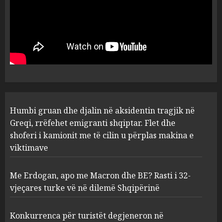
Konkurrenca për turistët
degjeneron në zjarrvënie në
Vlorë, arrestohet 33-vjeçari
(VIDEO)
3
AUGUST 7, 2026
Emri/ U dhunua se sinjalizoi
Humbi gruan dhe djalin në aksidentin tragjik në
parcelat me kanabis të
komshiut, denoncuesit i
Greqi, rrëfehet emigranti shqiptar. Flet dhe
gjenden 150 rrënjë bimë
shoferi i kamionit me të cilin u përplas makina e
narkotike!
4
viktimave
AUGUST 7, 2026
Me Erdogan, apo me Macron dhe BE? Rasti i 32-
Ambasada amerikane: Sokol
vjeçares turke vë në dilemë Shqipërinë
Hoxha mendoi se mund t’i
shpëtonte së kaluarës së tij,
por ne e gjetëm
Konkurrenca për turistët degjeneron në
AUGUST 7, 2026