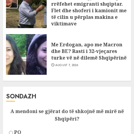
rrëfehet emigranti shqiptar.
Flet dhe shoferi i kamionit me
të cilin u përplas makina e
viktimave
AUGUST 7, 2026
Me Erdogan, apo me Macron
dhe BE? Rasti i 32-vjeçares
turke vë në dilemë Shqipërinë
AUGUST 7, 2026
SONDAZH
A mendoni se gjërat do të shkojnë më mirë në
Shqipëri?
PO