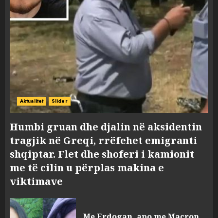
Aktualitet
Slider
Humbi gruan dhe djalin në aksidentin
tragjik në Greqi, rrëfehet emigranti
shqiptar. Flet dhe shoferi i kamionit
me të cilin u përplas makina e
viktimave
Me Erdogan, apo me Macron