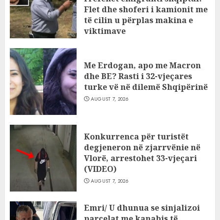
Flet dhe shoferi i kamionit me
të cilin u përplas makina e
viktimave
AUGUST 7, 2026
Me Erdogan, apo me Macron
dhe BE? Rasti i 32-vjeçares
turke vë në dilemë Shqipërinë
AUGUST 7, 2026
Konkurrenca për turistët
degjeneron në zjarrvënie në
Vlorë, arrestohet 33-vjeçari
(VIDEO)
AUGUST 7, 2026
Emri/ U dhunua se sinjalizoi
parcelat me kanabis të