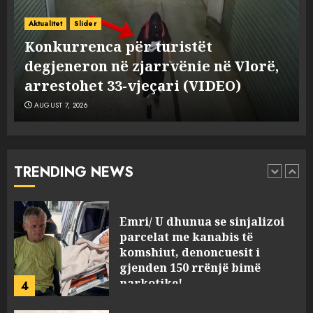
Me Erdogan, apo me Macron
dhe BE? Rasti i 32-vjeçares
Aktualitet
Slider
turke vë në dilemë Shqipërinë
Konkurrenca për turistët
AUGUST 7, 2026
degjeneron në zjarrvënie në Vlorë,
2
arrestohet 33-vjeçari (VIDEO)
AUGUST 7, 2026
Konkurrenca për turistët
degjeneron në zjarrvënie në
Vlorë, arrestohet 33-vjeçari
(VIDEO)
TRENDING NEWS
3
AUGUST 7, 2026
Emri/ U dhunua se sinjalizoi
parcelat me kanabis të
komshiut, denoncuesit i
gjenden 150 rrënjë bimë
narkotike!
4
AUGUST 7, 2026