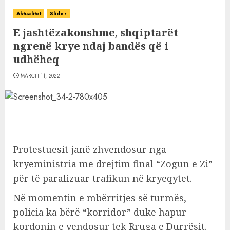
Aktualitet
Slider
E jashtëzakonshme, shqiptarët
ngrenë krye ndaj bandës që i
udhëheq
MARCH 11, 2022
Protestuesit janë zhvendosur nga
kryeministria me drejtim final “Zogun e Zi”
për të paralizuar trafikun në kryeqytet.
Në momentin e mbërritjes së turmës,
policia ka bërë “korridor” duke hapur
kordonin e vendosur tek Rruga e Durrësit.