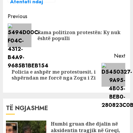
Atentati ndaj
shqiptarët
policit në
Ekuadorin
Continue
Shkodër u krye
Previous
me një makinë
Reading
me targa të
Rama politizon protestën: Ky nuk
Pre
sekuestruara nga
është populli
pos
policia në 2010
Next
Policia e ashpër me protestuesit, i
Next
shpërndan me forcë nga Zogu i Zi
post:
TË NGJASHME
Humbi gruan dhe djalin në
aksidentin tragjik në Greqi,