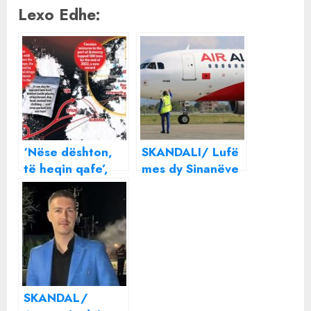
Lexo Edhe:
‘Nëse dështon,
SKANDALI/ Lufë
të heqin qafe’,
mes dy Sinanëve
anëtari i bandës
turq në krye të
ekuadoriane
Air Albania ,
rrëfen tmerrin
gjykata vendos
nga grupet
sekuestro ndaj
kriminale
kompanisë
shqiptare! Media
britanike: Si
SKANDAL/
‘pushtuan’