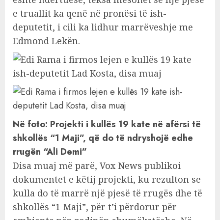
e truallit ka qenë në pronësi të ish-
deputetit, i cili ka lidhur marrëveshje me
Edmond Lekën.
Në foto: Projekti i kullës 19 kate në afërsi të
shkollës “1 Maji”, që do të ndryshojë edhe
rrugën “Ali Demi”
Disa muaj më parë, Vox News publikoi
dokumentet e këtij projekti, ku rezulton se
kulla do të marrë një pjesë të rrugës dhe të
shkollës “1 Maji”, për t’i përdorur për