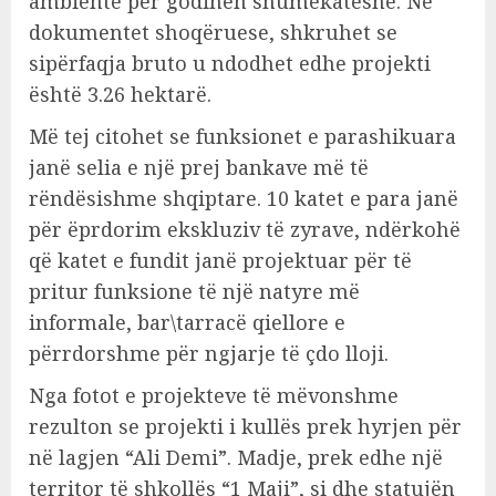
ambiente për godinën shumëkatëshe. Në
dokumentet shoqëruese, shkruhet se
sipërfaqja bruto u ndodhet edhe projekti
është 3.26 hektarë.
Më tej citohet se funksionet e parashikuara
janë selia e një prej bankave më të
rëndësishme shqiptare. 10 katet e para janë
për ëprdorim ekskluziv të zyrave, ndërkohë
që katet e fundit janë projektuar për të
pritur funksione të një natyre më
informale, bar\tarracë qiellore e
përrdorshme për ngjarje të çdo lloji.
Nga fotot e projekteve të mëvonshme
rezulton se projekti i kullës prek hyrjen për
në lagjen “Ali Demi”. Madje, prek edhe një
territor të shkollës “1 Maji”, si dhe statujën