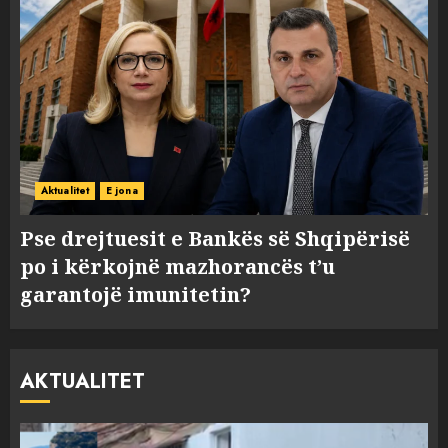
Aktualitet
E jona
Pse drejtuesit e Bankës së Shqipërisë
po i kërkojnë mazhorancës t’u
garantojë imunitetin?
AKTUALITET