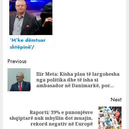
të kullës 35 kate
me pronarin e
që do të ndërtojë
vërtetë të kullës
Erinda Lutaj me
pas Operas”
kompaninë Top
Seven në Tiranë
‘M’ke dëmtuar
shtëpinë’/
Kërcënoi ish-
Continue
deputetin
Previous
Vladimir Kosta,
Reading
Ilir Meta: Kisha plan të largohesha
kapet 24-
Pre
nga politika dhe të isha si
vjeçari…do
pos
ambasador në Danimarkë, por…
“sqarohej” me 2
kaçavida
Next
Raporti/ 39% e punonjësve
Next
shqiptarë nuk mbyllin dot muajin,
post:
rekord negativ në Europë