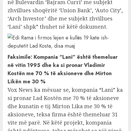
në Bulevardin ‘Bajram Curri’ me subjekt
zhvillues shoqëritë ‘Union Bank’, ‘Auto City’,
‘Arch Investor’ dhe me subjekt zhvillues
‘Lani’ shpk” thuhet në këtë dokument.
Faksimile: Kompania “Lani” është themeluar
në vitin 1995 dhe ka si pronar Vladimir
Kostën me 70 % të aksioneve dhe Mirton
Likën me 30 %
Vox News ka mësuar se, kompania “Lani” ka
si pronar Lad Kostën me 70 % të aksioneve
dhe kunatin e tij Mirton Lika me 30 % të
aksioneve, teksa firma është themeluar 31
vite më parë. Në këtë projekt, kompania
është ndërtuese, teksa mësohet se një pjesë