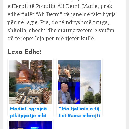
e Heroit të Popullit Ali Demi. Madje, prek
edhe fjalët “Ali Demi” që janë në fakt hyrja
për në lagje. Pra, do të ndryshojë rruga,
shkolla, sheshi dhe statuja vetëm e vetëm
që të jepej leja për një tjetër kullë.
Lexo Edhe:
Mediat ngrejnë
“Me fjalimin e tij,
pikëpyetje mbi
Edi Rama mbrojti
burimin e parave
pazarin politik