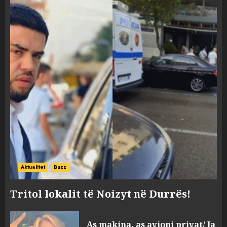
Aktualitet
Buzz
Tritol lokalit të Noizyt në Durrës!
As makina, as avioni privat/ Ja