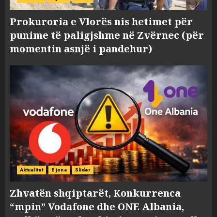
Prokuroria e Vlorës nis hetimet për
punime të paligjshme në Zvërnec (për
momentin asnjë i pandehur)
Aktualitet
E jona
Slider
Zhvatën shqiptarët, Konkurrenca
“mpin” Vodafone dhe ONE Albania,