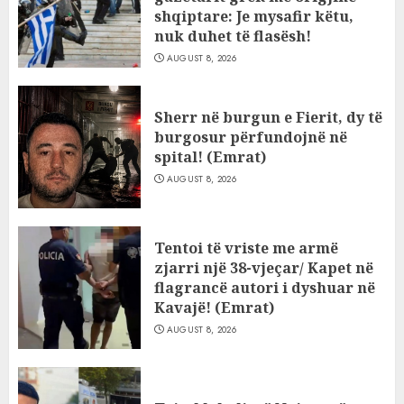
shqiptare: Je mysafir këtu,
nuk duhet të flasësh!
AUGUST 8, 2026
Sherr në burgun e Fierit, dy të
burgosur përfundojnë në
spital! (Emrat)
AUGUST 8, 2026
Tentoi të vriste me armë
zjarri një 38-vjeçar/ Kapet në
flagrancë autori i dyshuar në
Kavajë! (Emrat)
AUGUST 8, 2026