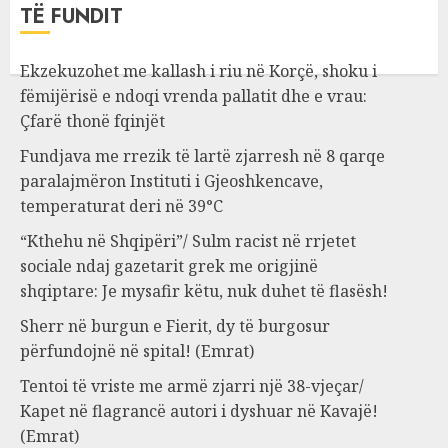
TË FUNDIT
Ekzekuzohet me kallash i riu në Korçë, shoku i
fëmijërisë e ndoqi vrenda pallatit dhe e vrau:
Çfarë thonë fqinjët
Fundjava me rrezik të lartë zjarresh në 8 qarqe
paralajmëron Instituti i Gjeoshkencave,
temperaturat deri në 39°C
“Kthehu në Shqipëri”/ Sulm racist në rrjetet
sociale ndaj gazetarit grek me origjinë
shqiptare: Je mysafir këtu, nuk duhet të flasësh!
Sherr në burgun e Fierit, dy të burgosur
përfundojnë në spital! (Emrat)
Tentoi të vriste me armë zjarri një 38-vjeçar/
Kapet në flagrancë autori i dyshuar në Kavajë!
(Emrat)