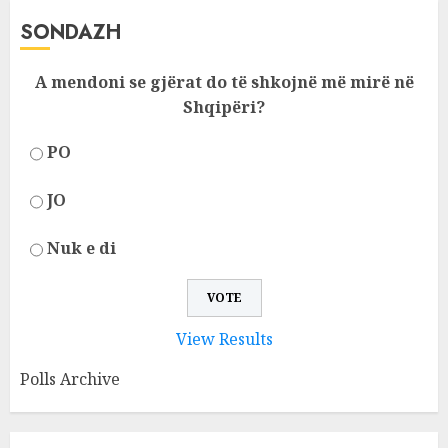
SONDAZH
A mendoni se gjërat do të shkojnë më mirë në
Shqipëri?
PO
JO
Nuk e di
View Results
Polls Archive