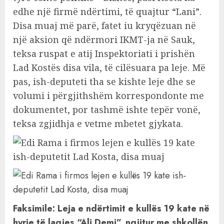
edhe një firmë ndërtimi, të quajtur “Lani”.
Disa muaj më parë, fatet iu kryqëzuan në
një aksion që ndërmori IKMT-ja në Sauk,
teksa ruspat e atij Inspektoriati i prishën
Lad Kostës disa vila, të cilësuara pa leje. Më
pas, ish-deputeti tha se kishte leje dhe se
volumi i përgjithshëm korrespondonte me
dokumentet, por tashmë ishte tepër vonë,
teksa zgjidhja e vetme mbetet gjykata.
Faksimile: Leja e ndërtimit e kullës 19 kate në
hyrje të lagjes “Ali Demi”, ngjitur me shkollën