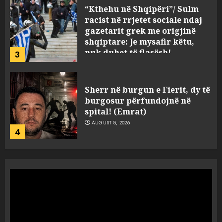
“Kthehu në Shqipëri”/ Sulm
racist në rrjetet sociale ndaj
gazetarit grek me origjinë
shqiptare: Je mysafir këtu,
nuk duhet të flasësh!
3
AUGUST 8, 2026
Sherr në burgun e Fierit, dy të
burgosur përfundojnë në
spital! (Emrat)
AUGUST 8, 2026
4
Tentoi të vriste me armë
zjarri një 38-vjeçar/ Kapet në
flagrancë autori i dyshuar në
Kavajë! (Emrat)
5
AUGUST 8, 2026