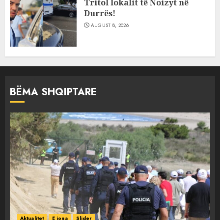
Tritol lokalit të Noizyt në
Durrës!
AUGUST 8, 2026
BËMA SHQIPTARE
Aktualitet
E jona
Slider