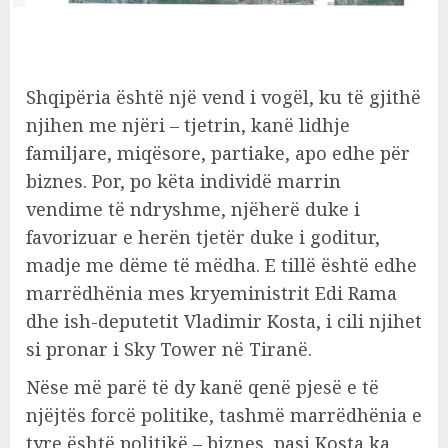
Shqipëria është një vend i vogël, ku të gjithë
njihen me njëri – tjetrin, kanë lidhje
familjare, miqësore, partiake, apo edhe për
biznes. Por, po këta individë marrin
vendime të ndryshme, njëherë duke i
favorizuar e herën tjetër duke i goditur,
madje me dëme të mëdha. E tillë është edhe
marrëdhënia mes kryeministrit Edi Rama
dhe ish-deputetit Vladimir Kosta, i cili njihet
si pronar i Sky Tower në Tiranë.
Nëse më parë të dy kanë qenë pjesë e të
njëjtës forcë politike, tashmë marrëdhënia e
tyre është politikë – biznes, pasi Kosta ka