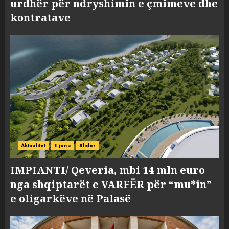
urdhër për ndryshimin e çmimeve dhe
kontratave
Aktualitet
E jona
Slider
IMPIANTI/ Qeveria, mbi 14 mln euro
nga shqiptarët e VARFËR për “mu*in”
e oligarkëve në Palasë