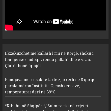
Ekzekuzohet me kallash i riu
në Korçë, shoku i fëmijërisë e
ndoqi vrenda pallatit dhe e
vrau: Çfarë thonë fqinjët
1
AUGUST 8, 2026
Fundjava me rrezik të lartë
Ekzekuzohet me kallash i riu në Korçë, shoku i
zjarresh në 8 qarqe
paralajmëron Instituti i
fëmijërisë e ndoqi vrenda pallatit dhe e vrau:
Gjeoshkencave, temperaturat
Çfarë thonë fqinjët
deri në 39°C
2
AUGUST 8, 2026
Fundjava me rrezik të lartë zjarresh në 8 qarqe
paralajmëron Instituti i Gjeoshkencave,
“Kthehu në Shqipëri”/ Sulm
temperaturat deri në 39°C
racist në rrjetet sociale ndaj
gazetarit grek me origjinë
shqiptare: Je mysafir këtu,
“Kthehu në Shqipëri”/ Sulm racist në rrjetet
nuk duhet të flasësh!
3