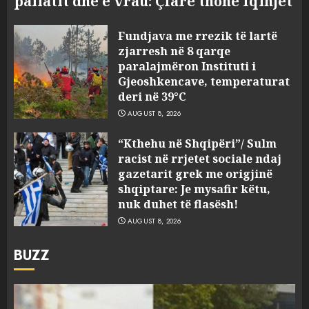
pallatit dhe e vrau: Çfarë thonë fqinjët
Fundjava me rrezik të lartë
zjarresh në 8 qarqe
paralajmëron Instituti i
Gjeoshkencave, temperaturat
deri në 39°C
AUGUST 8, 2026
“Kthehu në Shqipëri”/ Sulm
racist në rrjetet sociale ndaj
gazetarit grek me origjinë
shqiptare: Je mysafir këtu,
nuk duhet të flasësh!
AUGUST 8, 2026
BUZZ