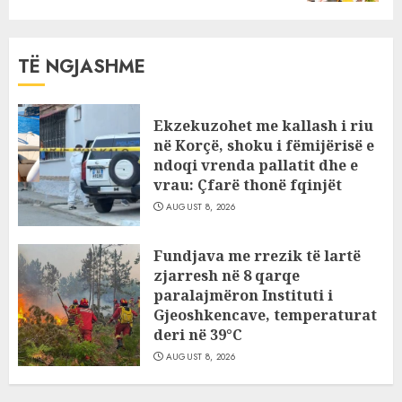
TË NGJASHME
Ekzekuzohet me kallash i riu
në Korçë, shoku i fëmijërisë e
ndoqi vrenda pallatit dhe e
vrau: Çfarë thonë fqinjët
AUGUST 8, 2026
Fundjava me rrezik të lartë
zjarresh në 8 qarqe
paralajmëron Instituti i
Gjeoshkencave, temperaturat
deri në 39°C
AUGUST 8, 2026