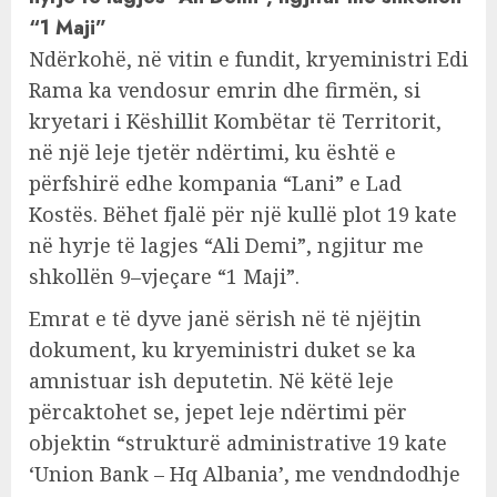
“1 Maji”
Ndërkohë, në vitin e fundit, kryeministri Edi
Rama ka vendosur emrin dhe firmën, si
kryetari i Këshillit Kombëtar të Territorit,
në një leje tjetër ndërtimi, ku është e
përfshirë edhe kompania “Lani” e Lad
Kostës. Bëhet fjalë për një kullë plot 19 kate
në hyrje të lagjes “Ali Demi”, ngjitur me
shkollën 9–vjeçare “1 Maji”.
Emrat e të dyve janë sërish në të njëjtin
dokument, ku kryeministri duket se ka
amnistuar ish deputetin. Në këtë leje
përcaktohet se, jepet leje ndërtimi për
objektin “strukturë administrative 19 kate
‘Union Bank – Hq Albania’, me vendndodhje