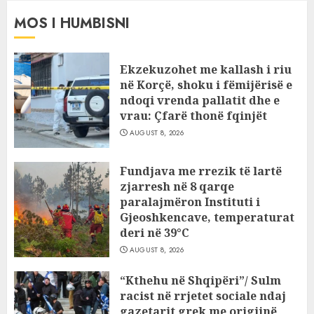
MOS I HUMBISNI
Ekzekuzohet me kallash i riu
në Korçë, shoku i fëmijërisë e
ndoqi vrenda pallatit dhe e
vrau: Çfarë thonë fqinjët
AUGUST 8, 2026
Fundjava me rrezik të lartë
zjarresh në 8 qarqe
paralajmëron Instituti i
Gjeoshkencave, temperaturat
deri në 39°C
AUGUST 8, 2026
“Kthehu në Shqipëri”/ Sulm
racist në rrjetet sociale ndaj
gazetarit grek me origjinë