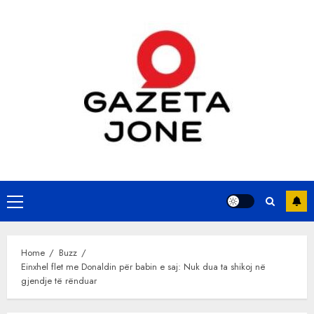
Skip
to
content
Primary
Menu
Home
Buzz
Einxhel flet me Donaldin për babin e saj: Nuk dua ta shikoj në
gjendje të rënduar