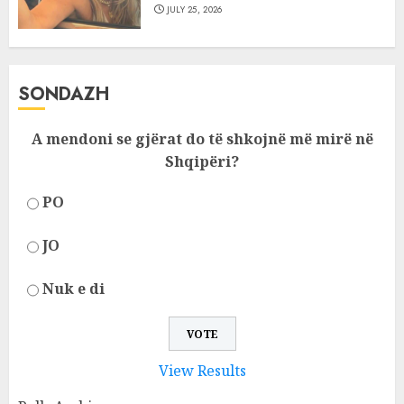
JULY 25, 2026
SONDAZH
A mendoni se gjërat do të shkojnë më mirë në
Shqipëri?
PO
JO
Nuk e di
View Results