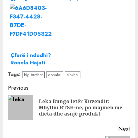
psikologjike”,
fotografohet në
Einxhel zbardh të
gjëndje të
vërtetën e sherrit
rënduar
me Donaldin dhe
i lë të gjithë pa
fjalë
Çfarë i ndodhi?
Ronela Hajati
shfaqet në
Tags:
big brother
donaldi
einxhel
gjendje të
rënduar
Continue
Previous
emocionale:
Reading
Njerëzit janë…
Leka Bungo letër Kuvendit:
Pre
Mbyllni RTSH-në, po majmen me
pos
dieta dhe asnjë produkt
Next