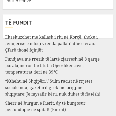
Polls Archive
TË FUNDIT
Ekzekuzohet me kallash i riu në Korçë, shoku i
fëmijërisë e ndoqi vrenda pallatit dhe e vrau:
Çfarë thonë fqinjët
Fundjava me rrezik të lartë zjarresh në 8 qarqe
paralajmëron Instituti i Gjeoshkencave,
temperaturat deri në 39°C
“Kthehu në Shqipëri”/ Sulm racist në rrjetet
sociale ndaj gazetarit grek me origjinë
shqiptare: Je mysafir këtu, nuk duhet të flasësh!
Sherr në burgun e Fierit, dy të burgosur
përfundojnë në spital! (Emrat)