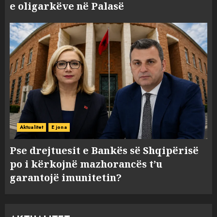
e oligarkëve në Palasë
Aktualitet
E jona
Pse drejtuesit e Bankës së Shqipërisë
po i kërkojnë mazhorancës t’u
garantojë imunitetin?