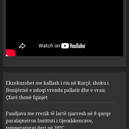
Kavajë! (Emrat)
5
AUGUST 8, 2026
Ekzekuzohet me kallash i riu
në Korçë, shoku i fëmijërisë e
ndoqi vrenda pallatit dhe e
vrau: Çfarë thonë fqinjët
1
AUGUST 8, 2026
Fundjava me rrezik të lartë
Ekzekuzohet me kallash i riu në Korçë, shoku i
zjarresh në 8 qarqe
paralajmëron Instituti i
fëmijërisë e ndoqi vrenda pallatit dhe e vrau:
Gjeoshkencave, temperaturat
Çfarë thonë fqinjët
deri në 39°C
2
AUGUST 8, 2026
Fundjava me rrezik të lartë zjarresh në 8 qarqe
paralajmëron Instituti i Gjeoshkencave,
“Kthehu në Shqipëri”/ Sulm
temperaturat deri në 39°C
racist në rrjetet sociale ndaj