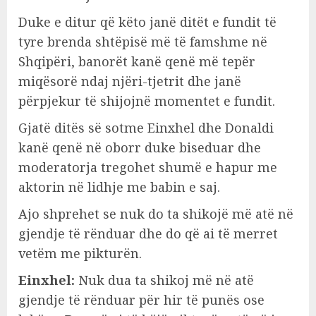
Duke e ditur që këto janë ditët e fundit të
tyre brenda shtëpisë më të famshme në
Shqipëri, banorët kanë qenë më tepër
miqësorë ndaj njëri-tjetrit dhe janë
përpjekur të shijojnë momentet e fundit.
Gjatë ditës së sotme Einxhel dhe Donaldi
kanë qenë në oborr duke biseduar dhe
moderatorja tregohet shumë e hapur me
aktorin në lidhje me babin e saj.
Ajo shprehet se nuk do ta shikojë më atë në
gjendje të rënduar dhe do që ai të merret
vetëm me pikturën.
Einxhel:
Nuk dua ta shikoj më në atë
gjendje të rënduar për hir të punës ose