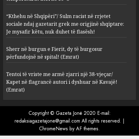
gazetarit grek me origjinë
shqiptare: Je mysafir këtu,
“Kthehu në Shqipëri”/ Sulm racist në rrjetet
nuk duhet të flasësh!
3
sociale ndaj gazetarit grek me origjinë shqiptare:
AUGUST 8, 2026
Je mysafir këtu, nuk duhet të flasësh!
Sherr në burgun e Fierit, dy të
Sherr në burgun e Fierit, dy të burgosur
burgosur përfundojnë në
spital! (Emrat)
përfundojnë në spital! (Emrat)
AUGUST 8, 2026
4
Tentoi të vriste me armë zjarri një 38-vjeçar/
Kapet në flagrancë autori i dyshuar në Kavajë!
Tentoi të vriste me armë
(Emrat)
zjarri një 38-vjeçar/ Kapet në
flagrancë autori i dyshuar në
Kavajë! (Emrat)
Copyright © Gazeta Jonë 2020 E-mail:
5
AUGUST 8, 2026
redaksiagazetajone@gmail.com All rights reserved.
|
ChromeNews
by AF themes.