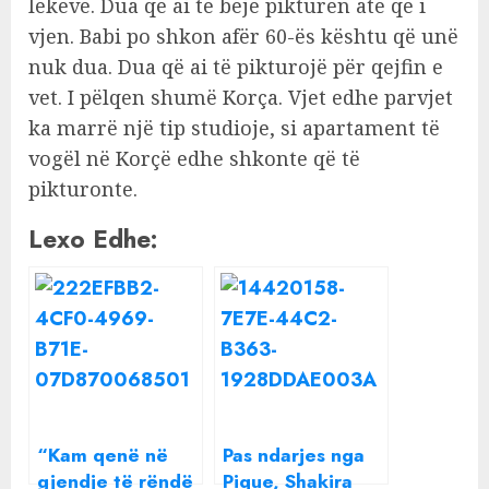
lekëve. Dua që ai të bëjë pikturën atë që i
vjen. Babi po shkon afër 60-ës kështu që unë
nuk dua. Dua që ai të pikturojë për qejfin e
vet. I pëlqen shumë Korça. Vjet edhe parvjet
ka marrë një tip studioje, si apartament të
vogël në Korçë edhe shkonte që të
pikturonte.
Lexo Edhe:
“Kam qenë në
Pas ndarjes nga
gjendje të rëndë
Pique, Shakira