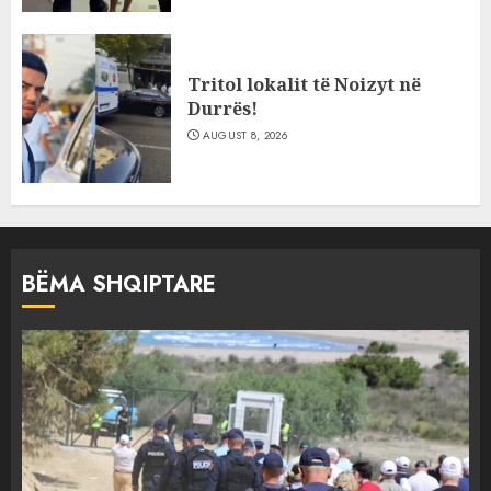
Tritol lokalit të Noizyt në
Durrës!
AUGUST 8, 2026
BËMA SHQIPTARE