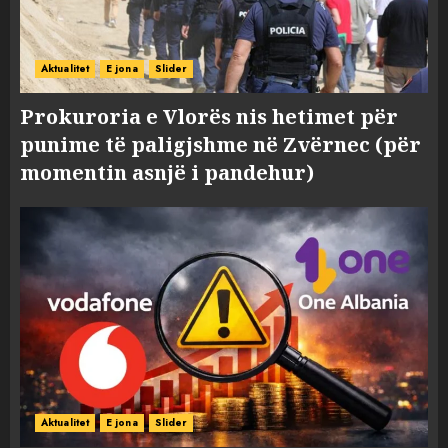
Aktualitet
E jona
Slider
Prokuroria e Vlorës nis hetimet për
punime të paligjshme në Zvërnec (për
momentin asnjë i pandehur)
Aktualitet
E jona
Slider