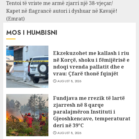
Tentoi të vriste me armë zjarri një 38-vjeçar/
Kapet në flagrancë autori i dyshuar në Kavajë!
(Emrat)
MOS I HUMBISNI
Ekzekuzohet me kallash i riu
në Korçë, shoku i fëmijërisë e
ndoqi vrenda pallatit dhe e
vrau: Çfarë thonë fqinjët
AUGUST 8, 2026
Fundjava me rrezik të lartë
zjarresh në 8 qarqe
paralajmëron Instituti i
Gjeoshkencave, temperaturat
deri në 39°C
AUGUST 8, 2026