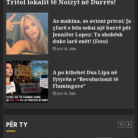
Tritol lokalit të Noizyt në Durrës!
As makina, as avioni privat/ Ja
çfarë e bën seksi një burrë për
Jennifer Lopez: Ta shohësh
duke larë enët! (Foto)
JULY 25, 2026
“Kthehu në Shqipëri”/ Sulm
racist në rrjetet sociale ndaj
A po kthehet Dua Lipa në
gazetarit grek me origjinë
fytyrën e “Revolucionit të
shqiptare: Je mysafir këtu,
Flamingove”
nuk duhet të flasësh!
3
JULY 16, 2026
AUGUST 8, 2026
Sherr në burgun e Fierit, dy të
burgosur përfundojnë në
PËR TY
spital! (Emrat)
AUGUST 8, 2026