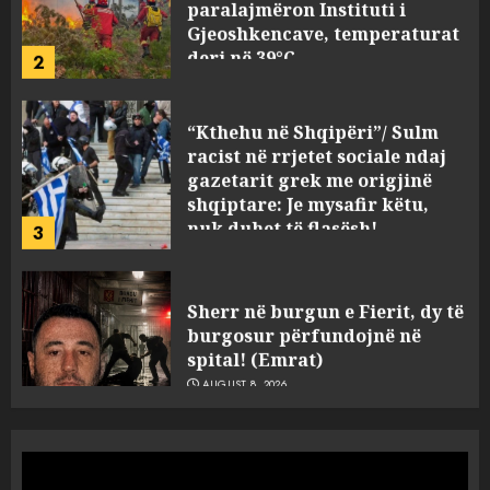
Gjeoshkencave, temperaturat
deri në 39°C
2
AUGUST 8, 2026
“Kthehu në Shqipëri”/ Sulm
racist në rrjetet sociale ndaj
gazetarit grek me origjinë
shqiptare: Je mysafir këtu,
nuk duhet të flasësh!
3
AUGUST 8, 2026
Sherr në burgun e Fierit, dy të
burgosur përfundojnë në
spital! (Emrat)
AUGUST 8, 2026
4
Tentoi të vriste me armë
zjarri një 38-vjeçar/ Kapet në
flagrancë autori i dyshuar në