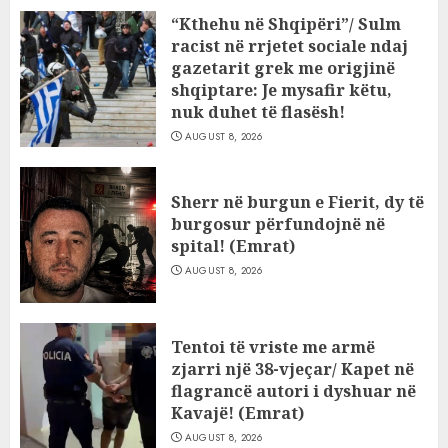
“Kthehu në Shqipëri”/ Sulm
racist në rrjetet sociale ndaj
gazetarit grek me origjinë
shqiptare: Je mysafir këtu,
nuk duhet të flasësh!
AUGUST 8, 2026
Sherr në burgun e Fierit, dy të
burgosur përfundojnë në
spital! (Emrat)
AUGUST 8, 2026
Tentoi të vriste me armë
zjarri një 38-vjeçar/ Kapet në
flagrancë autori i dyshuar në
Kavajë! (Emrat)
AUGUST 8, 2026