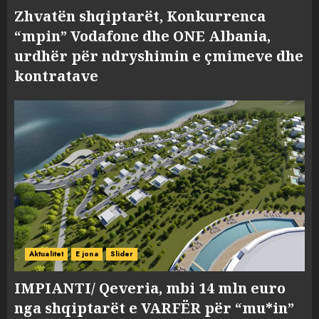
Zhvatën shqiptarët, Konkurrenca
“mpin” Vodafone dhe ONE Albania,
urdhër për ndryshimin e çmimeve dhe
kontratave
Aktualitet
E jona
Slider
IMPIANTI/ Qeveria, mbi 14 mln euro
nga shqiptarët e VARFËR për “mu*in”