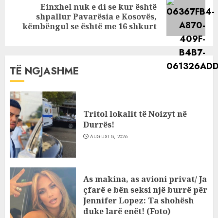
Einxhel nuk e di se kur është
Next
shpallur Pavarësia e Kosovës,
post:
këmbëngul se është me 16 shkurt
TË NGJASHME
Tritol lokalit të Noizyt në
Durrës!
AUGUST 8, 2026
As makina, as avioni privat/ Ja
çfarë e bën seksi një burrë për
Jennifer Lopez: Ta shohësh
duke larë enët! (Foto)