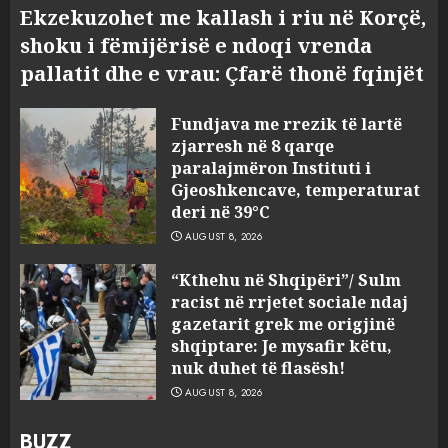
Ekzekuzohet me kallash i riu në Korçë,
shoku i fëmijërisë e ndoqi vrenda
pallatit dhe e vrau: Çfarë thonë fqinjët
Fundjava me rrezik të lartë
zjarresh në 8 qarqe
paralajmëron Instituti i
Gjeoshkencave, temperaturat
deri në 39°C
AUGUST 8, 2026
“Kthehu në Shqipëri”/ Sulm
racist në rrjetet sociale ndaj
gazetarit grek me origjinë
shqiptare: Je mysafir këtu,
nuk duhet të flasësh!
AUGUST 8, 2026
BUZZ