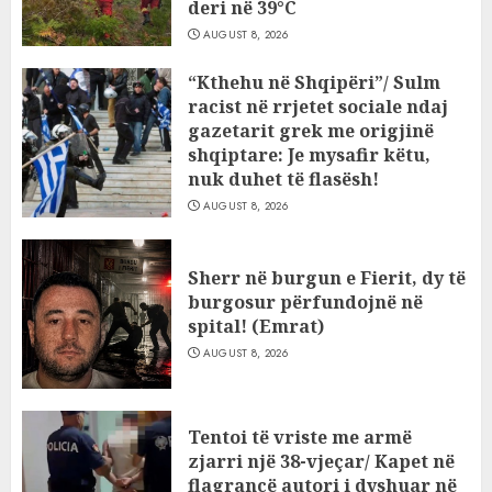
deri në 39°C
AUGUST 8, 2026
“Kthehu në Shqipëri”/ Sulm
racist në rrjetet sociale ndaj
gazetarit grek me origjinë
shqiptare: Je mysafir këtu,
nuk duhet të flasësh!
AUGUST 8, 2026
Sherr në burgun e Fierit, dy të
burgosur përfundojnë në
spital! (Emrat)
AUGUST 8, 2026
Tentoi të vriste me armë
zjarri një 38-vjeçar/ Kapet në
flagrancë autori i dyshuar në