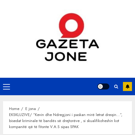
Skip
to
content
Primary
Menu
Home
E jona
EKSKLUZIVE/ “Kevin dhe Ndregjoni i paskan mirë letrat dreqin…”,
bisedat kriminale të bandës së drejtorëve , si skualifikoheshin kot
kompanitë që të fitonte V.A.S sipas SPAK