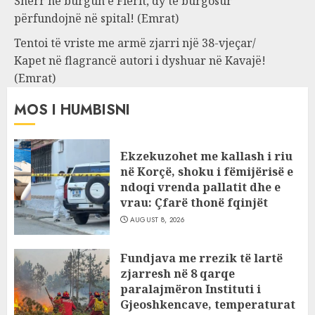
Sherr në burgun e Fierit, dy të burgosur
përfundojnë në spital! (Emrat)
Tentoi të vriste me armë zjarri një 38-vjeçar/
Kapet në flagrancë autori i dyshuar në Kavajë!
(Emrat)
MOS I HUMBISNI
Ekzekuzohet me kallash i riu
në Korçë, shoku i fëmijërisë e
ndoqi vrenda pallatit dhe e
vrau: Çfarë thonë fqinjët
AUGUST 8, 2026
Fundjava me rrezik të lartë
zjarresh në 8 qarqe
paralajmëron Instituti i
Gjeoshkencave, temperaturat