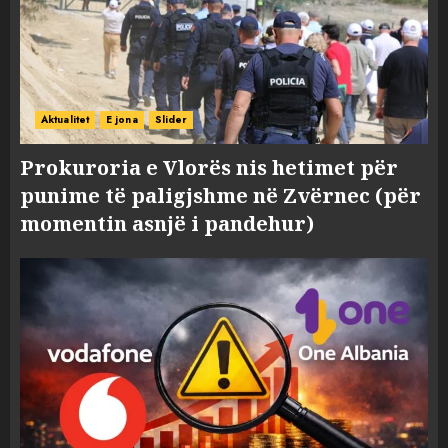
Aktualitet
E jona
Slider
Prokuroria e Vlorës nis hetimet për
punime të paligjshme në Zvërnec (për
momentin asnjë i pandehur)