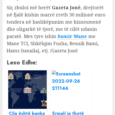
Siç zbuloi më herët
Gazeta Jonë
, drejtorët
në fjalë kishin marrë rreth 30 milionë euro
tendera në bashkëpunim me biznesmenë
dhe oligarkë të tjerë, me të cilët ndanin
paratë. Mes tyre ishin
Samir Mane
me
Mane TCI, Shkëlqim Fusha, Besnik Bami,
Hamz Ismailaj, etj. /Gazeta Jonë
Lexo Edhe:
Cila është banka
Ermali ia thotë