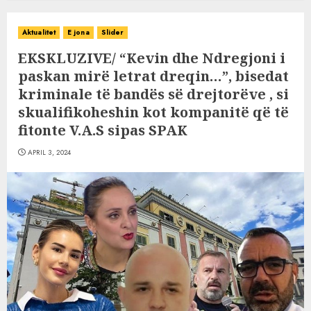
Aktualitet
E jona
Slider
EKSKLUZIVE/ “Kevin dhe Ndregjoni i
paskan mirë letrat dreqin…”, bisedat
kriminale të bandës së drejtorëve , si
skualifikoheshin kot kompanitë që të
fitonte V.A.S sipas SPAK
APRIL 3, 2024