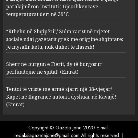
paralajmëron Instituti i Gjeoshkencave,
“Kthehu në Shqipëri”/ Sulm
temperaturat deri në 39°C
racist në rrjetet sociale ndaj
gazetarit grek me origjinë
shqiptare: Je mysafir këtu,
“Kthehu në Shqipëri”/ Sulm racist në rrjetet
nuk duhet të flasësh!
3
sociale ndaj gazetarit grek me origjinë shqiptare:
AUGUST 8, 2026
Je mysafir këtu, nuk duhet të flasësh!
Sherr në burgun e Fierit, dy të
Sherr në burgun e Fierit, dy të burgosur
burgosur përfundojnë në
spital! (Emrat)
përfundojnë në spital! (Emrat)
AUGUST 8, 2026
4
Tentoi të vriste me armë zjarri një 38-vjeçar/
Kapet në flagrancë autori i dyshuar në Kavajë!
Tentoi të vriste me armë
(Emrat)
zjarri një 38-vjeçar/ Kapet në
flagrancë autori i dyshuar në
Kavajë! (Emrat)
Copyright © Gazeta Jonë 2020 E-mail:
5
AUGUST 8, 2026
redaksiagazetajone@gmail.com All rights reserved.
|