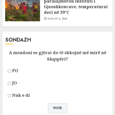
paralajmëron Instituti i
Gjeoshkencave, temperaturat
deri në 39°C
AUGUST 8, 2026
SONDAZH
A mendoni se gjërat do të shkojnë më mirë në
Shqipëri?
PO
JO
Nuk e di