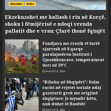
Aktualitet
Slider
Ekzekuzohet me kallash i riu në Korçë,
shoku i fëmijërisë e ndoqi vrenda
pallatit dhe e vrau: Çfarë thonë fqinjët
Fundjava me rrezik të lartë
zjarresh në 8 qarqe
paralajmëron Instituti i
Gjeoshkencave, temperaturat
deri në 39°C
AUGUST 8, 2026
“Kthehu në Shqipëri”/ Sulm
racist në rrjetet sociale ndaj
gazetarit grek me origjinë
shqiptare: Je mysafir këtu,
nuk duhet të flasësh!
AUGUST 8, 2026