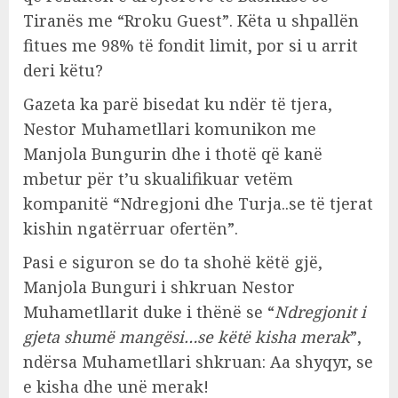
Tiranës me “Rroku Guest”. Këta u shpallën
fitues me 98% të fondit limit, por si u arrit
deri këtu?
Gazeta ka parë bisedat ku ndër të tjera,
Nestor Muhametllari komunikon me
Manjola Bungurin dhe i thotë që kanë
mbetur për t’u skualifikuar vetëm
kompanitë “Ndregjoni dhe Turja..se të tjerat
kishin ngatërruar ofertën”.
Pasi e siguron se do ta shohë këtë gjë,
Manjola Bunguri i shkruan Nestor
Muhametllarit duke i thënë se “
Ndregjonit i
gjeta shumë mangësi…se këtë kisha merak
”,
ndërsa Muhametllari shkruan: Aa shyqyr, se
e kisha dhe unë merak!