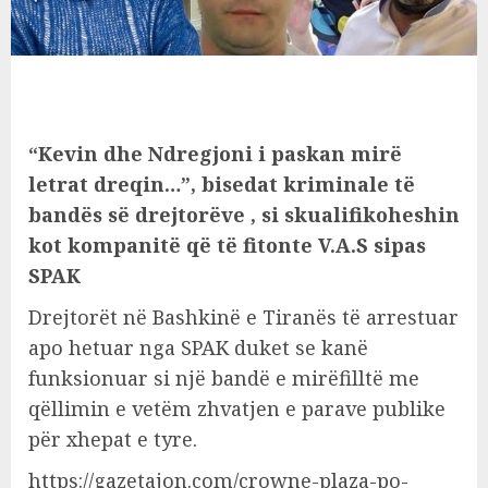
“Kevin dhe Ndregjoni i paskan mirë
letrat dreqin…”, bisedat kriminale të
bandës së drejtorëve , si skualifikoheshin
kot kompanitë që të fitonte V.A.S sipas
SPAK
Drejtorët në Bashkinë e Tiranës të arrestuar
apo hetuar nga SPAK duket se kanë
funksionuar si një bandë e mirëfilltë me
qëllimin e vetëm zhvatjen e parave publike
për xhepat e tyre.
https://gazetajon.com/crowne-plaza-po-