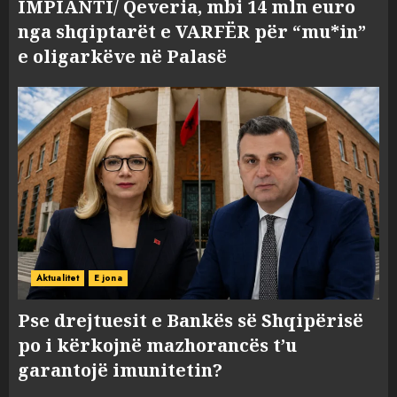
IMPIANTI/ Qeveria, mbi 14 mln euro
nga shqiptarët e VARFËR për “mu*in”
e oligarkëve në Palasë
Aktualitet
E jona
Pse drejtuesit e Bankës së Shqipërisë
po i kërkojnë mazhorancës t’u
garantojë imunitetin?