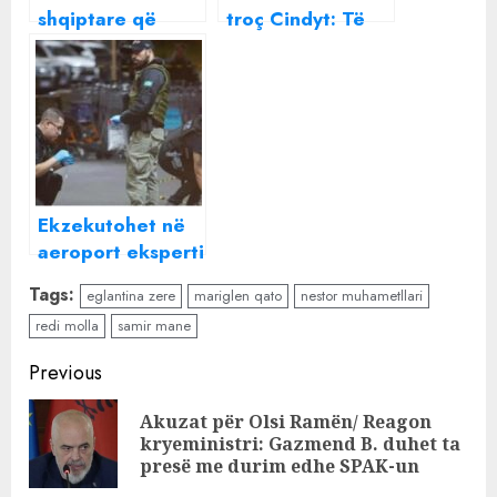
shqiptare që
troç Cindyt: Të
pastron para ,
paskan bërë mirë
lidhjet me
komentet për
Pandora Papers ,
vjehrrën
SPAK nxjerr
letrat: Krimi po
përdor dhe
kompanitë
Ekzekutohet në
aeroport eksperti
i
Tags:
eglantina zere
mariglen qato
nestor muhametllari
kriptomonedhave:
redi molla
samir mane
Do të dëshmonte
kundër bandës
Continue
Previous
kriminale
Reading
Akuzat për Olsi Ramën/ Reagon
Pre
kryeministri: Gazmend B. duhet ta
pos
presë me durim edhe SPAK-un