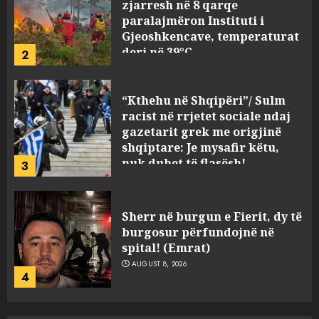
zjarresh në 8 qarqe
paralajmëron Instituti i
Gjeoshkencave, temperaturat
deri në 39°C
2
AUGUST 8, 2026
“Kthehu në Shqipëri”/ Sulm
racist në rrjetet sociale ndaj
gazetarit grek me origjinë
shqiptare: Je mysafir këtu,
nuk duhet të flasësh!
3
AUGUST 8, 2026
Sherr në burgun e Fierit, dy të
burgosur përfundojnë në
spital! (Emrat)
AUGUST 8, 2026
4