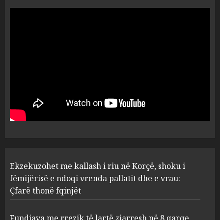
Tentoi të vriste me armë
zjarri një 38-vjeçar/ Kapet në
flagrancë autori i dyshuar në
Kavajë! (Emrat)
5
AUGUST 8, 2026
Ekzekuzohet me kallash i riu
në Korçë, shoku i fëmijërisë e
ndoqi vrenda pallatit dhe e
vrau: Çfarë thonë fqinjët
1
AUGUST 8, 2026
Fundjava me rrezik të lartë
Ekzekuzohet me kallash i riu në Korçë, shoku i
zjarresh në 8 qarqe
paralajmëron Instituti i
fëmijërisë e ndoqi vrenda pallatit dhe e vrau:
Gjeoshkencave, temperaturat
Çfarë thonë fqinjët
deri në 39°C
2
AUGUST 8, 2026
Fundjava me rrezik të lartë zjarresh në 8 qarqe