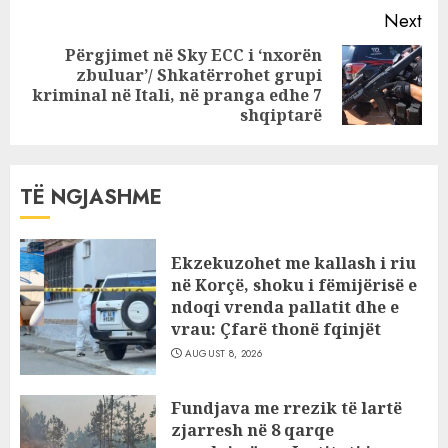
Next
Përgjimet në Sky ECC i ‘nxorën
zbuluar’/ Shkatërrohet grupi
Next
kriminal në Itali, në pranga edhe 7
post:
shqiptarë
TË NGJASHME
Ekzekuzohet me kallash i riu
në Korçë, shoku i fëmijërisë e
ndoqi vrenda pallatit dhe e
vrau: Çfarë thonë fqinjët
AUGUST 8, 2026
Fundjava me rrezik të lartë
zjarresh në 8 qarqe