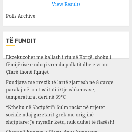
View Results
Polls Archive
TË FUNDIT
Ekzekuzohet me kallash i riu në Korçë, shoku i
fëmijërisë e ndoqi vrenda pallatit dhe e vrau:
Çfarë thonë fqinjët
Fundjava me rrezik të lartë zjarresh në 8 qarqe
paralajmëron Instituti i Gjeoshkencave,
temperaturat deri në 39°C
“Kthehu në Shqipëri”/ Sulm racist në rrjetet
sociale ndaj gazetarit grek me origjinë
shqiptare: Je mysafir këtu, nuk duhet të flasësh!