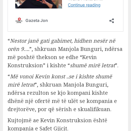
“
Nestor janë gati gabimet, hidhen nesër në
orën 9….
”, shkruan Manjola Bunguri, ndërsa
më poshtë thekson se edhe “Kevin
Konstruksion” i kishte “
shumë mirë letrat
”.
“
Më vonoi Kevin konst ..se i kishte shumë
mirë letrat
”, shkruan Manjola Bunguri,
ndërsa rezulton se kjo kompani kishte
dhënë një ofertë më të ulët se kompania e
drejtorëve, por që sërish e skualifikuan.
Kujtojmë ae Kevin Konstruksion është
kompania e Safet Gjicit.