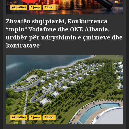
Aktualitet
E jona
Slider
Zhvatën shqiptarët, Konkurrenca
“mpin” Vodafone dhe ONE Albania,
urdhër për ndryshimin e çmimeve dhe
kontratave
Aktualitet
E jona
Slider