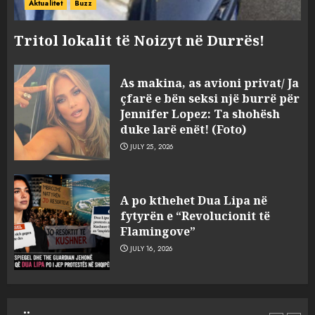
Aktualitet
Buzz
Tritol lokalit të Noizyt në Durrës!
As makina, as avioni privat/ Ja
çfarë e bën seksi një burrë për
Jennifer Lopez: Ta shohësh
duke larë enët! (Foto)
JULY 25, 2026
“Kthehu në Shqipëri”/ Sulm
racist në rrjetet sociale ndaj
A po kthehet Dua Lipa në
gazetarit grek me origjinë
fytyrën e “Revolucionit të
shqiptare: Je mysafir këtu,
Flamingove”
nuk duhet të flasësh!
3
JULY 16, 2026
AUGUST 8, 2026
Sherr në burgun e Fierit, dy të
burgosur përfundojnë në