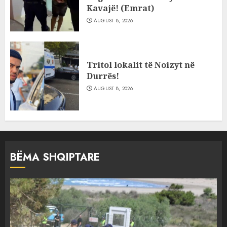
Kavajë! (Emrat)
AUGUST 8, 2026
Tritol lokalit të Noizyt në
Durrës!
AUGUST 8, 2026
BËMA SHQIPTARE