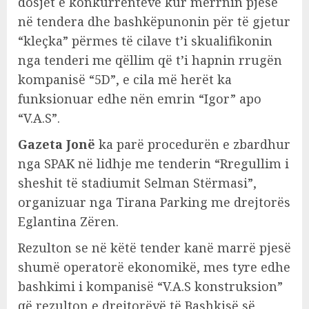
dosjet e konkurrentëve kur merrnin pjesë
në tendera dhe bashkëpunonin për të gjetur
“kleçka” përmes të cilave t’i skualifikonin
nga tenderi me qëllim që t’i hapnin rrugën
kompanisë “5D”, e cila më herët ka
funksionuar edhe nën emrin “Igor” apo
“V.A.S”.
Gazeta Jonë
ka parë procedurën e zbardhur
nga SPAK në lidhje me tenderin “Rregullim i
sheshit të stadiumit Selman Stërmasi”,
organizuar nga Tirana Parking me drejtorës
Eglantina Zëren.
Rezulton se në këtë tender kanë marrë pjesë
shumë operatorë ekonomikë, mes tyre edhe
bashkimi i kompanisë “V.A.S konstruksion”
që rezulton e drejtorëvë të Bashkisë së