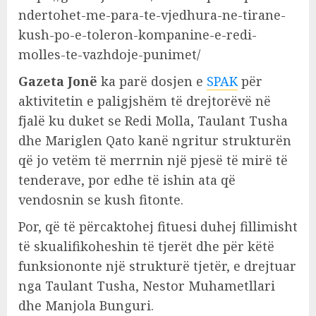
ndertohet-me-para-te-vjedhura-ne-tirane-
kush-po-e-toleron-kompanine-e-redi-
molles-te-vazhdoje-punimet/
Gazeta Jonë
ka parë dosjen e
SPAK
për
aktivitetin e paligjshëm të drejtorëvë në
fjalë ku duket se Redi Molla, Taulant Tusha
dhe Mariglen Qato kanë ngritur strukturën
që jo vetëm të merrnin një pjesë të mirë të
tenderave, por edhe të ishin ata që
vendosnin se kush fitonte.
Por, që të përcaktohej fituesi duhej fillimisht
të skualifikoheshin të tjerët dhe për këtë
funksiononte një strukturë tjetër, e drejtuar
nga Taulant Tusha, Nestor Muhametllari
dhe Manjola Bunguri.