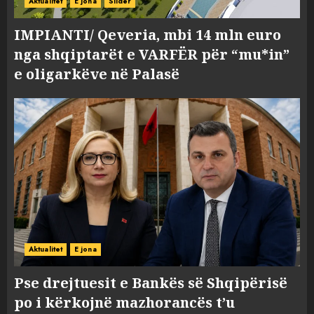
Aktualitet
E jona
Slider
IMPIANTI/ Qeveria, mbi 14 mln euro
nga shqiptarët e VARFËR për “mu*in”
e oligarkëve në Palasë
Aktualitet
E jona
Pse drejtuesit e Bankës së Shqipërisë
po i kërkojnë mazhorancës t’u