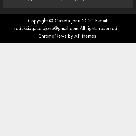
Turistja angleze humb jetën
në kompleksin luksoz në
Palasë, policia hesht për
Copyright © Gazeta Jonë 2020 E-mail:
ngjarjen
redaksiagazetajone@gmail.com All rights reserved.
|
5
AUGUST 5, 2026
ChromeNews
by AF themes.