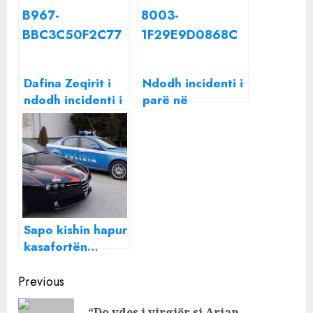
Dafina Zeqirit i
Ndodh incidenti i
ndodh incidenti i
parë në
papritur pas
Kongresin e PS/
koncertit
Rama harron që
është LIVE,
Gjiknuri: Jemi në
media?
Sapo kishin hapur
kasafortën…
dështon grabitja!
Continue
Arrestohen 3
Previous
‘skifterët’
Reading
“Do vdes i virgjër si Arjan