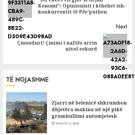
shqiptarë në Itali
Pre
Konomi”/ Opinionisti i kthehet ish-
pos
konkurrentit të Për’puthen
Next
Çmenduri! Çmimi i naftës arrin
Next
nivel rekord
post:
TË NGJASHME
Zjarri në Selenicë shkrumbon
dhjetëra makina në një pikë
grumbullimi automjetesh
AUGUST 5, 2026