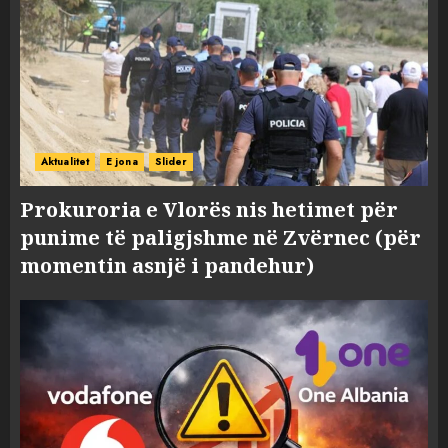
Aktualitet
E jona
Slider
Prokuroria e Vlorës nis hetimet për
punime të paligjshme në Zvërnec (për
momentin asnjë i pandehur)