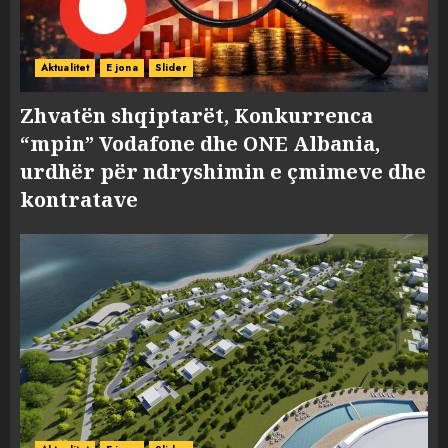
Aktualitet
E jona
Slider
Zhvatën shqiptarët, Konkurrenca
“mpin” Vodafone dhe ONE Albania,
urdhër për ndryshimin e çmimeve dhe
kontratave