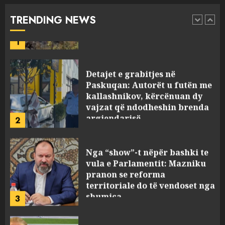
grumbullimi automjetesh
AUGUST 5, 2026
TRENDING NEWS
1
Detajet e grabitjes në
Paskuqan: Autorët u futën me
kallashnikov, kërcënuan dy
vajzat që ndodheshin brenda
argjendarisë
2
AUGUST 5, 2026
Nga “show”-t nëpër bashki te
vula e Parlamentit: Mazniku
pranon se reforma
territoriale do të vendoset nga
shumica
3
AUGUST 5, 2026
Pacolli paralajmëron
arbitrazh ndërkombëtar për