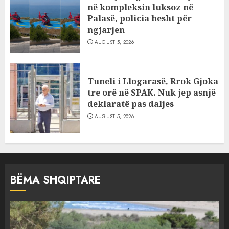
në kompleksin luksoz në
Palasë, policia hesht për
ngjarjen
AUGUST 5, 2026
Tuneli i Llogarasë, Rrok Gjoka
tre orë në SPAK. Nuk jep asnjë
deklaratë pas daljes
AUGUST 5, 2026
BËMA SHQIPTARE