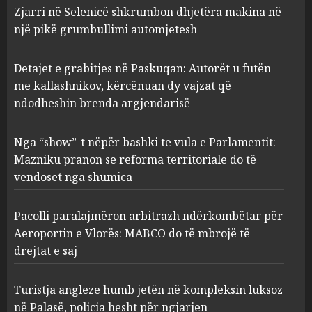
Zjarri në Selenicë shkrumbon dhjetëra makina në
Paskuqan: Autorët u futën me
kallashnikov, kërcënuan dy
një pikë grumbullimi automjetesh
vajzat që ndodheshin brenda
argjendarisë
2
Detajet e grabitjes në Paskuqan: Autorët u futën
AUGUST 5, 2026
me kallashnikov, kërcënuan dy vajzat që
ndodheshin brenda argjendarisë
Nga “show”-t nëpër bashki te
vula e Parlamentit: Mazniku
pranon se reforma
Nga “show”-t nëpër bashki te vula e Parlamentit:
territoriale do të vendoset nga
Mazniku pranon se reforma territoriale do të
shumica
3
vendoset nga shumica
AUGUST 5, 2026
Pacolli paralajmëron
Pacolli paralajmëron arbitrazh ndërkombëtar për
arbitrazh ndërkombëtar për
Aeroportin e Vlorës: MABCO do të mbrojë të
Aeroportin e Vlorës: MABCO
drejtat e saj
do të mbrojë të drejtat e saj
4
AUGUST 5, 2026
Turistja angleze humb jetën në kompleksin luksoz
në Palasë, policia hesht për ngjarjen