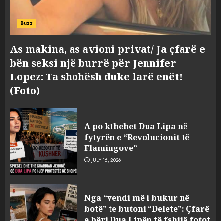
Buzz
As makina, as avioni privat/ Ja çfarë e
bën seksi një burrë për Jennifer
Lopez: Ta shohësh duke larë enët!
(Foto)
A po kthehet Dua Lipa në
fytyrën e “Revolucionit të
Flamingove”
JULY 16, 2026
Nga “show”-t nëpër bashki te
Nga “vendi më i bukur në
vula e Parlamentit: Mazniku
botë” te butoni “Delete”: Çfarë
pranon se reforma
e bëri Dua Lipën të fshijë fotot