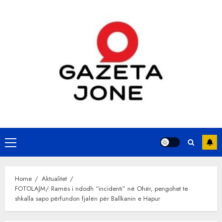
Skip
to
content
Primary
Menu
Home
Aktualitet
FOTOLAJM/ Ramës i ndodh “incidenti” në Ohër, pengohet te
shkalla sapo përfundon fjalën për Ballkanin e Hapur