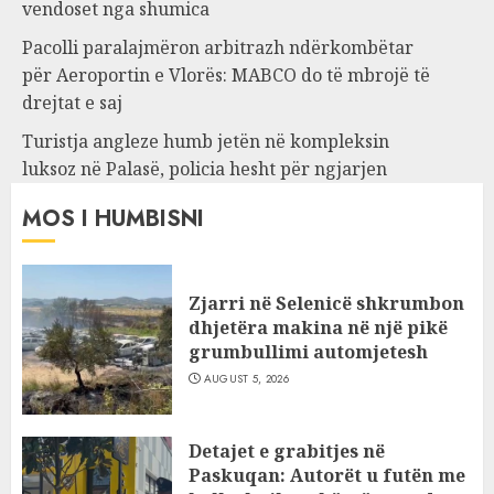
vendoset nga shumica
Pacolli paralajmëron arbitrazh ndërkombëtar
për Aeroportin e Vlorës: MABCO do të mbrojë të
drejtat e saj
Turistja angleze humb jetën në kompleksin
luksoz në Palasë, policia hesht për ngjarjen
MOS I HUMBISNI
Zjarri në Selenicë shkrumbon
dhjetëra makina në një pikë
grumbullimi automjetesh
AUGUST 5, 2026
Detajet e grabitjes në
Paskuqan: Autorët u futën me