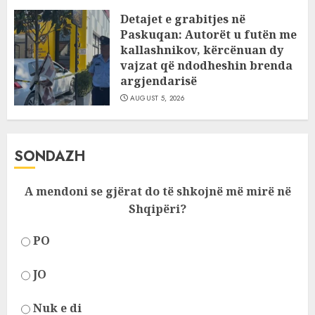
Detajet e grabitjes në
Paskuqan: Autorët u futën me
kallashnikov, kërcënuan dy
vajzat që ndodheshin brenda
argjendarisë
AUGUST 5, 2026
SONDAZH
A mendoni se gjërat do të shkojnë më mirë në
Shqipëri?
PO
JO
Nuk e di