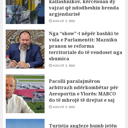
kallashnikov, kërcënuan dy
vajzat që ndodheshin brenda
argjendarisë
AUGUST 5, 2026
Nga “show”-t nëpër bashki te
vula e Parlamentit: Mazniku
pranon se reforma
territoriale do të vendoset nga
shumica
AUGUST 5, 2026
Pacolli paralajmëron
arbitrazh ndërkombëtar për
Aeroportin e Vlorës: MABCO
do të mbrojë të drejtat e saj
AUGUST 5, 2026
Turistja angleze humb jetën