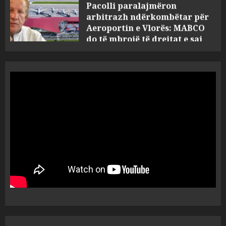
Aeroportin e Vlorës: MABCO
do të mbrojë të drejtat e saj
4
AUGUST 5, 2026
Turistja angleze humb jetën
në kompleksin luksoz në
Palasë, policia hesht për
ngjarjen
5
AUGUST 5, 2026
Zjarri në Selenicë shkrumbon
dhjetëra makina në një pikë
grumbullimi automjetesh
AUGUST 5, 2026
1
Detajet e grabitjes në