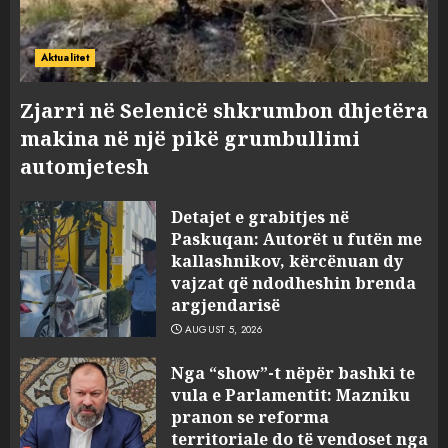
Aktualitet
Zjarri në Selenicë shkrumbon dhjetëra
makina në një pikë grumbullimi
automjetesh
Detajet e grabitjes në
Paskuqan: Autorët u futën me
kallashnikov, kërcënuan dy
vajzat që ndodheshin brenda
argjendarisë
AUGUST 5, 2026
Nga “show”-t nëpër bashki te
vula e Parlamentit: Mazniku
pranon se reforma
territoriale do të vendoset nga