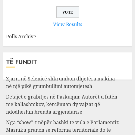
View Results
Polls Archive
TË FUNDIT
Zjarri në Selenicë shkrumbon dhjetëra makina
në një pikë grumbullimi automjetesh
Detajet e grabitjes në Paskuqan: Autorët u futën
me kallashnikov, kërcënuan dy vajzat që
ndodheshin brenda argjendarisë
Nga “show”-t nëpër bashki te vula e Parlamentit:
Mazniku pranon se reforma territoriale do të