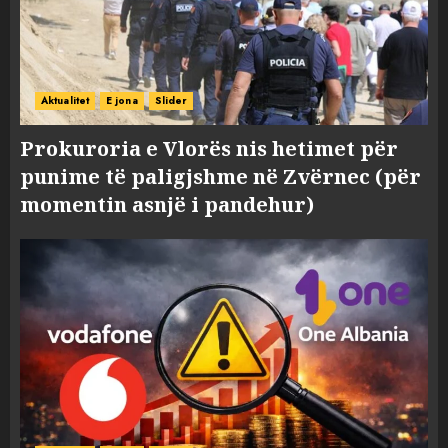
Aktualitet
E jona
Slider
Prokuroria e Vlorës nis hetimet për
punime të paligjshme në Zvërnec (për
momentin asnjë i pandehur)