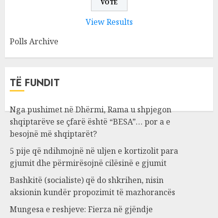
View Results
Polls Archive
TË FUNDIT
Nga pushimet në Dhërmi, Rama u shpjegon
shqiptarëve se çfarë është “BESA”… por a e
besojnë më shqiptarët?
5 pije që ndihmojnë në uljen e kortizolit para
gjumit dhe përmirësojnë cilësinë e gjumit
Bashkitë (socialiste) që do shkrihen, nisin
aksionin kundër propozimit të mazhorancës
Mungesa e reshjeve: Fierza në gjëndje