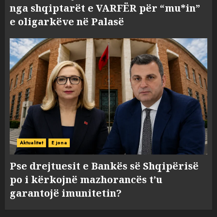
nga shqiptarët e VARFËR për “mu*in”
e oligarkëve në Palasë
Aktualitet
E jona
Pse drejtuesit e Bankës së Shqipërisë
po i kërkojnë mazhorancës t’u
garantojë imunitetin?