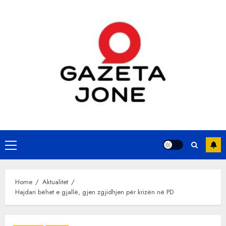
Skip
to
content
Primary
Menu
Home
Aktualitet
Hajdari bëhet e gjallë, gjen zgjidhjen për krizën në PD