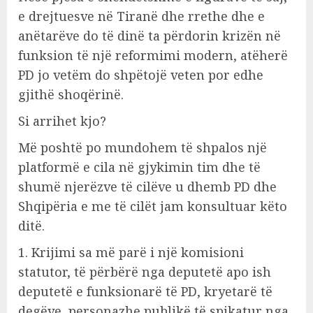
e drejtuesve në Tiranë dhe rrethe dhe e
anëtarëve do të dinë ta përdorin krizën në
funksion të një reformimi modern, atëherë
PD jo vetëm do shpëtojë veten por edhe
gjithë shoqërinë.
Si arrihet kjo?
Më poshtë po mundohem të shpalos një
platformë e cila në gjykimin tim dhe të
shumë njerëzve të cilëve u dhemb PD dhe
Shqipëria e me të cilët jam konsultuar këto
ditë.
1. Krijimi sa më parë i një komisioni
statutor, të përbërë nga deputetë apo ish
deputetë e funksionarë të PD, kryetarë të
degëve, personazhe publikë të spikatur nga