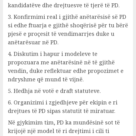
kandidatëve dhe drejtuesve të tjerë të PD.
3. Konfirmimi real i gjithë anëtarësisë së PD
si edhe ftuarja e gjithë shoqërisë për tu bërë
pjesë e proçesit të vendimarrjes duke u
anëtarësuar në PD.
4. Diskutim i hapur i modeleve te
propozuara me anëtarësinë në të gjithë
vendin, duke reflektuar edhe propozimet e
ndryshme që mund të vijnë.
5. Hedhja në votë e draft statuteve.
6. Organizimi i zgjedhjeve për ekipin e ri
drejtues të PD sipas statutit të miratuar.
Në gjykimim tim, PD ka mundësinë sot të
krijojë një model të ri drejtimi i cili ti