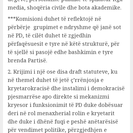
media, shoqëria civile dhe bota akademike.
***Komisioni duhet të reflektojë në
përbërje grupimet e ndryshme që janë sot
në PD, të cilët duhet të zgjedhin
përfaqësuesit e tyre në këtë strukturë, për
të sjellë si pasojë edhe bashkimin e tyre
brenda Partisë.
2. Krijimi i një ose disa draft statuteve, ku
në themel duhet të jetë ç’rrënjosja e
kryetarokracisë dhe instalimi i demokracisë
pjesmarrëse apo direkte si mekanizmi
kryesor i funksionimit të PD duke dobësuar
deri në rol menaxherial rolin e kryetarit
dhe duke i dhënë fuqi e peshë anëtarësisë
për vendimet politike, përzgjedhjen e