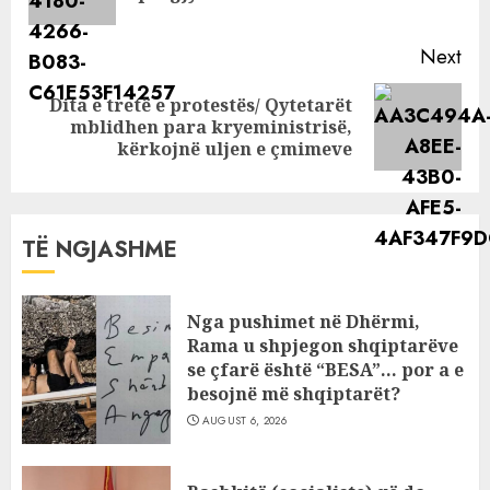
pos
Next
Dita e tretë e protestës/ Qytetarët
Next
mblidhen para kryeministrisë,
post:
kërkojnë uljen e çmimeve
TË NGJASHME
Nga pushimet në Dhërmi,
Rama u shpjegon shqiptarëve
se çfarë është “BESA”… por a e
besojnë më shqiptarët?
AUGUST 6, 2026