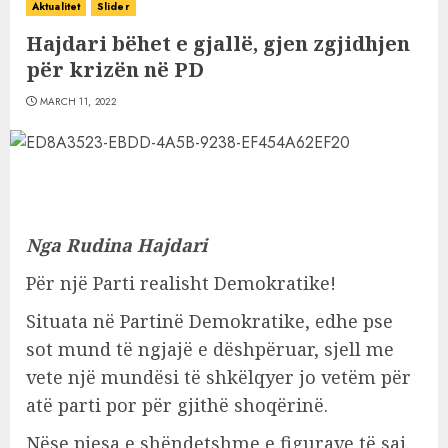
Aktualitet
Slider
Hajdari bëhet e gjallë, gjen zgjidhjen
për krizën në PD
MARCH 11, 2022
Nga Rudina Hajdari
Për një Parti realisht Demokratike!
Situata në Partinë Demokratike, edhe pse
sot mund të ngjajë e dëshpëruar, sjell me
vete një mundësi të shkëlqyer jo vetëm për
atë parti por për gjithë shoqërinë.
Nëse pjesa e shëndetshme e figurave të saj,