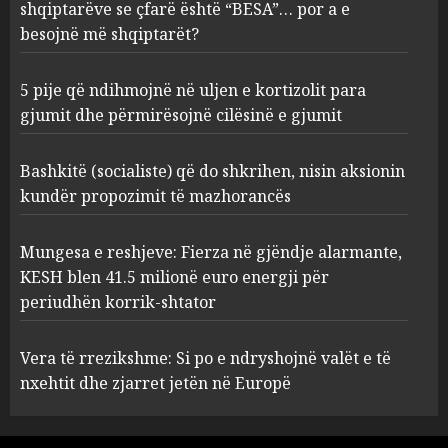
kundër propozimit të
shqiptarëve se çfarë është “BESA”… por a e
mazhorancës
besojnë më shqiptarët?
3
AUGUST 6, 2026
5 pije që ndihmojnë në uljen e kortizolit para
gjumit dhe përmirësojnë cilësinë e gjumit
Mungesa e reshjeve: Fierza në
gjëndje alarmante, KESH blen
41.5 milionë euro energji për
Bashkitë (socialiste) që do shkrihen, nisin aksionin
periudhën korrik-shtator
kundër propozimit të mazhorancës
4
AUGUST 6, 2026
Mungesa e reshjeve: Fierza në gjëndje alarmante,
KESH blen 41.5 milionë euro energji për
Vera të rrezikshme: Si po e
periudhën korrik-shtator
ndryshojnë valët e të nxehtit
dhe zjarret jetën në Europë
AUGUST 6, 2026
Vera të rrezikshme: Si po e ndryshojnë valët e të
5
nxehtit dhe zjarret jetën në Europë