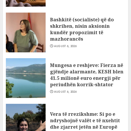
Bashkitë (socialiste) që do
shkrihen, nisin aksionin
kundër propozimit të
mazhorancës
AUGUST 6, 2026
Mungesa e reshjeve: Fierza në
gjëndje alarmante, KESH blen
41.5 milionë euro energji për
periudhën korrik-shtator
AUGUST 6, 2026
Vera të rrezikshme: Si po e
ndryshojnë valët e të nxehtit
dhe zjarret jetën në Europë