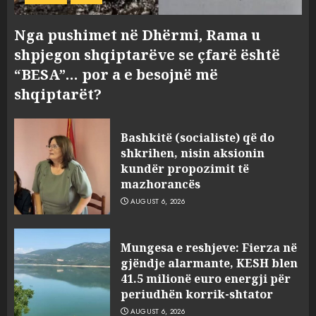
Nga pushimet në Dhërmi, Rama u
shpjegon shqiptarëve se çfarë është
“BESA”… por a e besojnë më
shqiptarët?
Bashkitë (socialiste) që do
shkrihen, nisin aksionin
kundër propozimit të
mazhorancës
AUGUST 6, 2026
Mungesa e reshjeve: Fierza në
gjëndje alarmante, KESH blen
41.5 milionë euro energji për
periudhën korrik-shtator
AUGUST 6, 2026