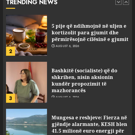
TRENDING NEWS
2
Bashkitë (socialiste) që do
shkrihen, nisin aksionin
kundër propozimit të
mazhorancës
3
AUGUST 6, 2026
Mungesa e reshjeve: Fierza në
gjëndje alarmante, KESH blen
41.5 milionë euro energji për
periudhën korrik-shtator
4
AUGUST 6, 2026
Vera të rrezikshme: Si po e
ndryshojnë valët e të nxehtit
dhe zjarret jetën në Europë