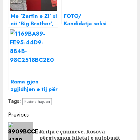
Me ‘Zarfin e Zi’ si
FOTO/
në ‘Big Brother’,
Kandidatja seksi
Partia e Lirisë
për deputete e
gjen ‘zgjidhjen’
Spartak Ngjelës,
për rrëzimin e
gjen “zgjidhjen”
qeverisë
e krizës së PD
Rama gjen
zgjidhjen e tij për
të kursyer naftë:
Tags:
Rudina hajdari
Nga data 3 prill e
diela e parë e
Continue
Previous
muajit nis pa
Reading
makina
Rritja e çmimeve, Kosova
Pre
përgjysmon biletat e autobusit