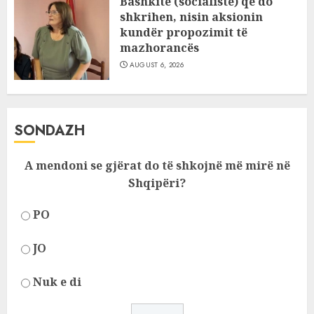
Bashkitë (socialiste) që do
shkrihen, nisin aksionin
kundër propozimit të
mazhorancës
AUGUST 6, 2026
SONDAZH
A mendoni se gjërat do të shkojnë më mirë në
Shqipëri?
PO
JO
Nuk e di