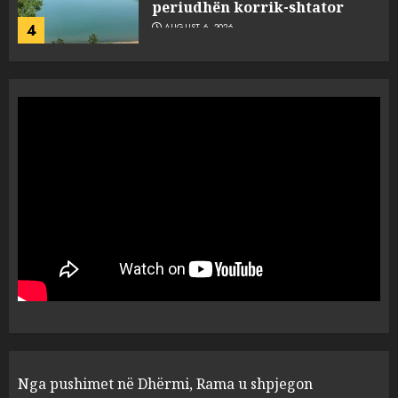
AUGUST 6, 2026
5
Nga pushimet në Dhërmi,
Rama u shpjegon shqiptarëve
se çfarë është “BESA”… por a e
besojnë më shqiptarët?
1
AUGUST 6, 2026
5 pije që ndihmojnë në uljen e
kortizolit para gjumit dhe
përmirësojnë cilësinë e gjumit
AUGUST 6, 2026
2
Bashkitë (socialiste) që do
Nga pushimet në Dhërmi, Rama u shpjegon
shkrihen, nisin aksionin