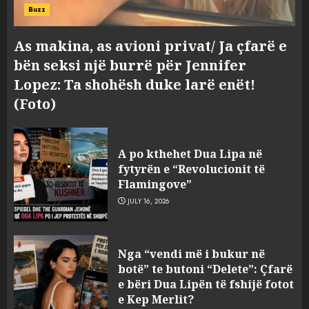
Buzz
As makina, as avioni privat/ Ja çfarë e
bën seksi një burrë për Jennifer
Lopez: Ta shohësh duke larë enët!
(Foto)
Bashkitë (socialiste) që do
shkrihen, nisin aksionin
A po kthehet Dua Lipa në
kundër propozimit të
fytyrën e “Revolucionit të
mazhorancës
Flamingove”
3
AUGUST 6, 2026
JULY 16, 2026
Mungesa e reshjeve: Fierza në
Nga “vendi më i bukur në
gjëndje alarmante, KESH blen
botë” te butoni “Delete”: Çfarë
41.5 milionë euro energji për
e bëri Dua Lipën të fshijë fotot
periudhën korrik-shtator
e Kep Merlit?
4
AUGUST 6, 2026