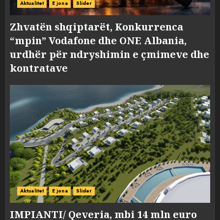
Aktualitet
E jona
Slider
Zhvatën shqiptarët, Konkurrenca
“mpin” Vodafone dhe ONE Albania,
urdhër për ndryshimin e çmimeve dhe
kontratave
Aktualitet
E jona
Slider
IMPIANTI/ Qeveria, mbi 14 mln euro