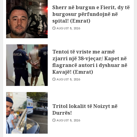
Sherr në burgun e Fierit, dy të
burgosur përfundojnë në
spital! (Emrat)
AUGUST 8, 2026
Tentoi të vriste me armë
zjarri një 38-vjeçar/ Kapet në
flagrancë autori i dyshuar në
Kavajë! (Emrat)
AUGUST 8, 2026
Tritol lokalit të Noizyt në
Durrës!
AUGUST 8, 2026