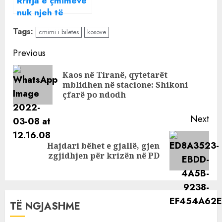
Rritja e çmimeve
nuk njeh të
ndalur!
Tags:
cmimi i biletes
kosove
Shtrenjtohet me
14% veza, por ja
Continue
Previous
sa pritet të
Reading
shkojë në vijim
Kaos në Tiranë, qytetarët
Pre
mblidhen në stacione: Shikoni
pos
çfarë po ndodh
Next
Hajdari bëhet e gjallë, gjen
Next
zgjidhjen për krizën në PD
post:
TË NGJASHME