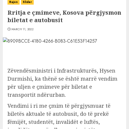
Rajon
Slider
Rritja e çmimeve, Kosova përgjysmon
biletat e autobusit
MARCH 11, 2022
Zëvendësministri i Infrastrukturës, Hysen
Durmishi, ka thënë se është marrë vendim
për uljen e çmimeve për biletat e
transportit ndërurban.
Vendimi i ri me çmim të përgjysmuar të
biletës aktuale të autobusit, do të prekë
fëmijët, studentët, invalidët e luftës,