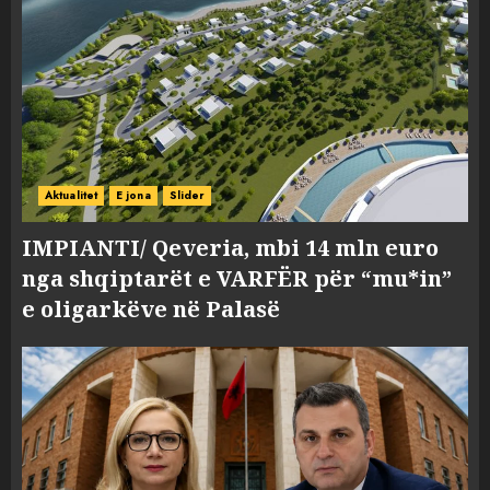
Aktualitet
E jona
Slider
IMPIANTI/ Qeveria, mbi 14 mln euro
nga shqiptarët e VARFËR për “mu*in”
e oligarkëve në Palasë