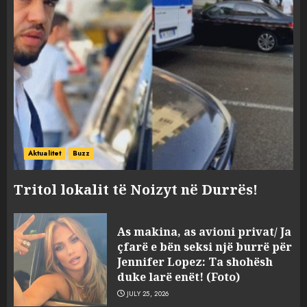
Aktualitet
Buzz
Tritol lokalit të Noizyt në Durrës!
“Kthehu në Shqipëri”/ Sulm
As makina, as avioni privat/ Ja
racist në rrjetet sociale ndaj
çfarë e bën seksi një burrë për
gazetarit grek me origjinë
Jennifer Lopez: Ta shohësh
shqiptare: Je mysafir këtu,
duke larë enët! (Foto)
nuk duhet të flasësh!
3
JULY 25, 2026
AUGUST 8, 2026