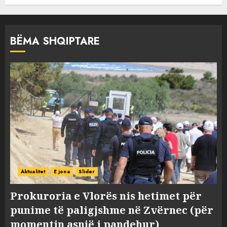
BËMA SHQIPTARE
Aktualitet
E jona
Slider
Prokuroria e Vlorës nis hetimet për
punime të paligjshme në Zvërnec (për
momentin asnjë i pandehur)