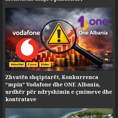
Aktualitet
E jona
Slider
Zhvatën shqiptarët, Konkurrenca
“mpin” Vodafone dhe ONE Albania,
urdhër për ndryshimin e çmimeve dhe
kontratave