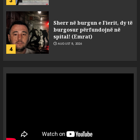
4
Tentoi të vriste me armë
zjarri një 38-vjeçar/ Kapet në
flagrancë autori i dyshuar në
Kavajë! (Emrat)
5
AUGUST 8, 2026
Ekzekuzohet me kallash i riu
në Korçë, shoku i fëmijërisë e
ndoqi vrenda pallatit dhe e
vrau: Çfarë thonë fqinjët
1
AUGUST 8, 2026
Fundjava me rrezik të lartë
zjarresh në 8 qarqe
paralajmëron Instituti i
Gjeoshkencave, temperaturat