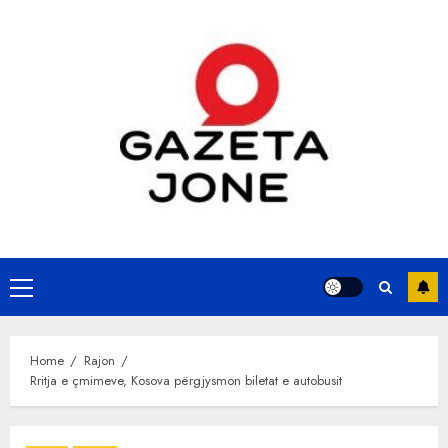
Skip
to
content
Primary
Menu
Home
Rajon
Rritja e çmimeve, Kosova përgjysmon biletat e autobusit