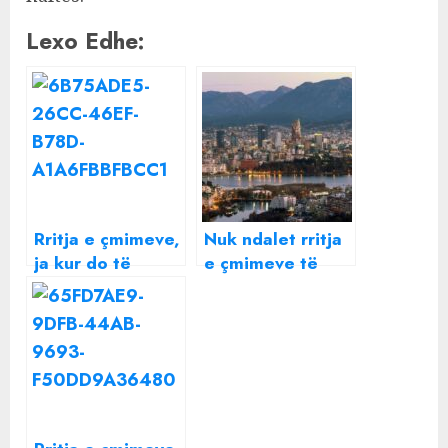
Lexo Edhe:
Rritja e çmimeve,
Nuk ndalet rritja
ja kur do të
e çmimeve të
stabilizohet
qirave të
situata sipas
apartamenteve
Bankës së
në Tiranë,
Shqipërisë
shtrenjtohen me
20%