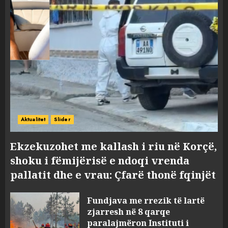
Aktualitet
Slider
Ekzekuzohet me kallash i riu në Korçë,
shoku i fëmijërisë e ndoqi vrenda
pallatit dhe e vrau: Çfarë thonë fqinjët
Fundjava me rrezik të lartë
zjarresh në 8 qarqe
paralajmëron Instituti i