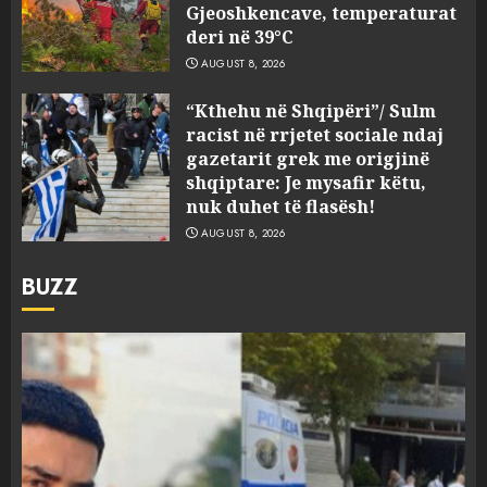
Gjeoshkencave, temperaturat
deri në 39°C
AUGUST 8, 2026
“Kthehu në Shqipëri”/ Sulm
racist në rrjetet sociale ndaj
gazetarit grek me origjinë
shqiptare: Je mysafir këtu,
nuk duhet të flasësh!
AUGUST 8, 2026
BUZZ