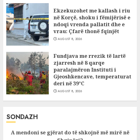
Ekzekuzohet me kallash i riu
në Korçë, shoku i fëmijërisë e
ndoqi vrenda pallatit dhe e
vrau: Çfarë thonë fqinjët
AUGUST 8, 2026
Fundjava me rrezik të lartë
zjarresh në 8 qarqe
paralajmëron Instituti i
Gjeoshkencave, temperaturat
deri në 39°C
AUGUST 8, 2026
SONDAZH
A mendoni se gjërat do të shkojnë më mirë në