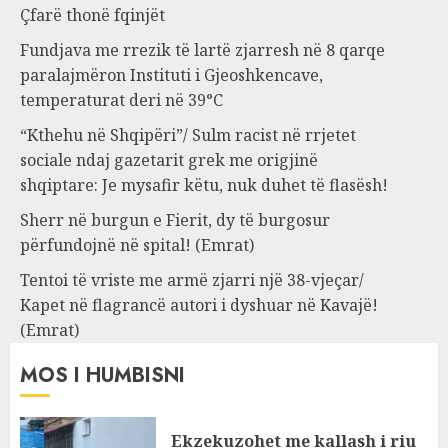
Çfarë thonë fqinjët
Fundjava me rrezik të lartë zjarresh në 8 qarqe
paralajmëron Instituti i Gjeoshkencave,
temperaturat deri në 39°C
“Kthehu në Shqipëri”/ Sulm racist në rrjetet
sociale ndaj gazetarit grek me origjinë
shqiptare: Je mysafir këtu, nuk duhet të flasësh!
Sherr në burgun e Fierit, dy të burgosur
përfundojnë në spital! (Emrat)
Tentoi të vriste me armë zjarri një 38-vjeçar/
Kapet në flagrancë autori i dyshuar në Kavajë!
(Emrat)
MOS I HUMBISNI
Ekzekuzohet me kallash i riu