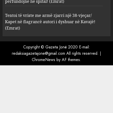
përfundojnë në spital! (Emrat)
Kavajë! (Emrat)
5
AUGUST 8, 2026
Tentoi të vriste me armë zjarri një 38-vjeçar/
Kapet në flagrancë autori i dyshuar në Kavajë!
(Emrat)
Copyright © Gazeta Jonë 2020 E-mail:
redaksiagazetajone@gmail.com All rights reserved.
|
ChromeNews
by AF themes.