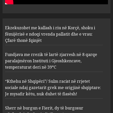
deri në 39°C
2
AUGUST 8, 2026
“Kthehu në Shqipëri”/ Sulm
Ekzekuzohet me kallash i riu në Korçë, shoku i
racist në rrjetet sociale ndaj
gazetarit grek me origjinë
fëmijërisë e ndoqi vrenda pallatit dhe e vrau:
shqiptare: Je mysafir këtu,
Çfarë thonë fqinjët
nuk duhet të flasësh!
3
AUGUST 8, 2026
Fundjava me rrezik të lartë zjarresh në 8 qarqe
paralajmëron Instituti i Gjeoshkencave,
Sherr në burgun e Fierit, dy të
temperaturat deri në 39°C
burgosur përfundojnë në
spital! (Emrat)
“Kthehu në Shqipëri”/ Sulm racist në rrjetet
AUGUST 8, 2026
4
sociale ndaj gazetarit grek me origjinë shqiptare:
Je mysafir këtu, nuk duhet të flasësh!
Tentoi të vriste me armë
zjarri një 38-vjeçar/ Kapet në
Sherr në burgun e Fierit, dy të burgosur
flagrancë autori i dyshuar në