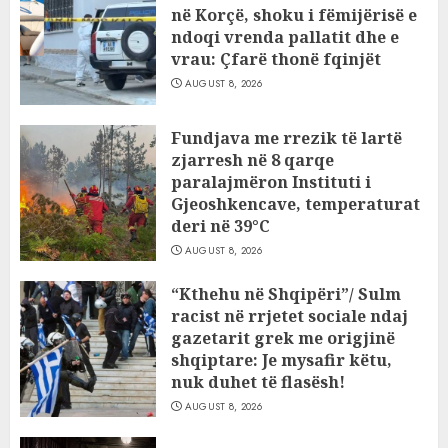
në Korçë, shoku i fëmijërisë e
ndoqi vrenda pallatit dhe e
vrau: Çfarë thonë fqinjët
AUGUST 8, 2026
Fundjava me rrezik të lartë
zjarresh në 8 qarqe
paralajmëron Instituti i
Gjeoshkencave, temperaturat
deri në 39°C
AUGUST 8, 2026
“Kthehu në Shqipëri”/ Sulm
racist në rrjetet sociale ndaj
gazetarit grek me origjinë
shqiptare: Je mysafir këtu,
nuk duhet të flasësh!
AUGUST 8, 2026