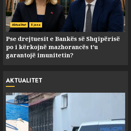
Aktualitet
E jona
Pse drejtuesit e Bankës së Shqipërisë
po i kërkojnë mazhorancës t’u
garantojë imunitetin?
AKTUALITET