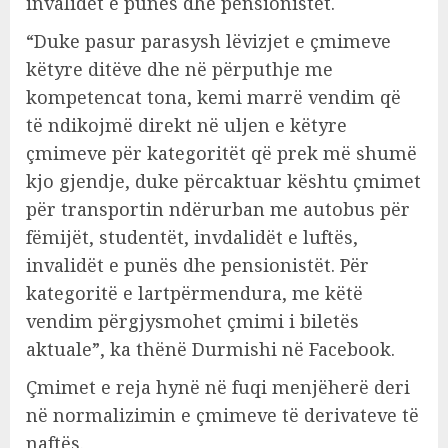
invalidët e punës dhe pensionistët.
“Duke pasur parasysh lëvizjet e çmimeve
këtyre ditëve dhe në përputhje me
kompetencat tona, kemi marrë vendim që
të ndikojmë direkt në uljen e këtyre
çmimeve për kategoritët që prek më shumë
kjo gjendje, duke përcaktuar kështu çmimet
për transportin ndërurban me autobus për
fëmijët, studentët, invdalidët e luftës,
invalidët e punës dhe pensionistët. Për
kategoritë e lartpërmendura, me këtë
vendim përgjysmohet çmimi i biletës
aktuale”, ka thënë Durmishi në Facebook.
Çmimet e reja hynë në fuqi menjëherë deri
në normalizimin e çmimeve të derivateve të
naftës.