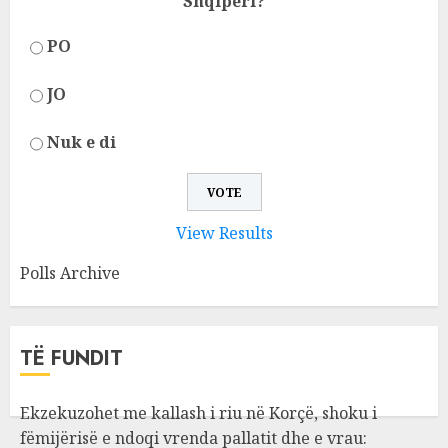
Shqipëri?
PO
JO
Nuk e di
View Results
Polls Archive
TË FUNDIT
Ekzekuzohet me kallash i riu në Korçë, shoku i
fëmijërisë e ndoqi vrenda pallatit dhe e vrau: