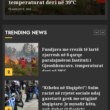
temperaturat deri në 39°C
AUGUST 8, 2026
Fundjava me rrezik të lartë
zjarresh në 8 qarqe
paralajmëron Instituti i
Gjeoshkencave, temperaturat
TRENDING NEWS
deri në 39°C
2
AUGUST 8, 2026
“Kthehu në Shqipëri”/ Sulm
racist në rrjetet sociale ndaj
gazetarit grek me origjinë
shqiptare: Je mysafir këtu,
nuk duhet të flasësh!
3
AUGUST 8, 2026
Sherr në burgun e Fierit, dy të
burgosur përfundojnë në
spital! (Emrat)
AUGUST 8, 2026