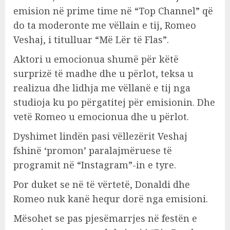
emision në prime time në “Top Channel” që
do ta moderonte me vëllain e tij, Romeo
Veshaj, i titulluar “Më Lër të Flas”.
Aktori u emocionua shumë për këtë
surprizë të madhe dhe u përlot, teksa u
realizua dhe lidhja me vëllanë e tij nga
studioja ku po përgatitej për emisionin. Dhe
vetë Romeo u emocionua dhe u përlot.
Dyshimet lindën pasi vëllezërit Veshaj
fshinë ‘promon’ paralajmëruese të
programit në “Instagram”-in e tyre.
Por duket se në të vërtetë, Donaldi dhe
Romeo nuk kanë hequr dorë nga emisioni.
Mësohet se pas pjesëmarrjes në festën e