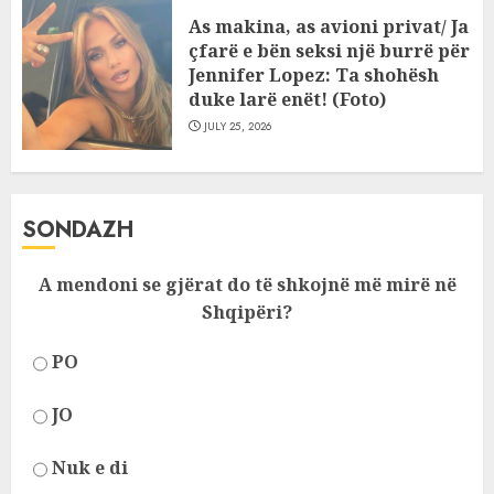
As makina, as avioni privat/ Ja
çfarë e bën seksi një burrë për
Jennifer Lopez: Ta shohësh
duke larë enët! (Foto)
JULY 25, 2026
SONDAZH
A mendoni se gjërat do të shkojnë më mirë në
Shqipëri?
PO
JO
Nuk e di