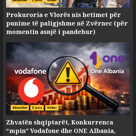
Aktualitet
E jona
Slider
Prokuroria e Vlorës nis hetimet për
punime të paligjshme në Zvërnec (për
momentin asnjë i pandehur)
Aktualitet
E jona
Slider
Zhvatën shqiptarët, Konkurrenca
“mpin” Vodafone dhe ONE Albania,