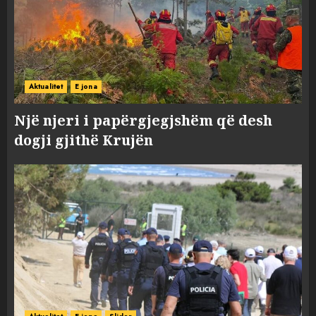
Aktualitet
E jona
Një njeri i papërgjegjshëm që desh
dogji gjithë Krujën