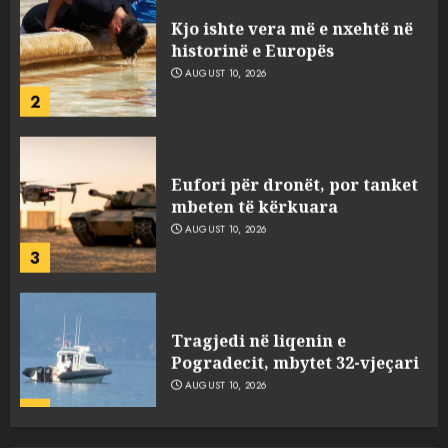
Kjo ishte vera më e nxehtë në
historinë e Europës
AUGUST 10, 2026
2
Eufori për dronët, por tanket
mbeten të kërkuara
AUGUST 10, 2026
3
Tragjedi në liqenin e
Pogradecit, mbytet 32-vjeçari
AUGUST 10, 2026
4