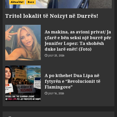
Aktualitet
Buzz
Tritol lokalit të Noizyt në Durrës!
As makina, as avioni privat/ Ja
çfarë e bën seksi një burrë për
Jennifer Lopez: Ta shohësh
duke larë enët! (Foto)
JULY 25, 2026
Eufori për dronët, por tanket
A po kthehet Dua Lipa në
mbeten të kërkuara
fytyrën e “Revolucionit të
AUGUST 10, 2026
Flamingove”
3
JULY 16, 2026
Tragjedi në liqenin e