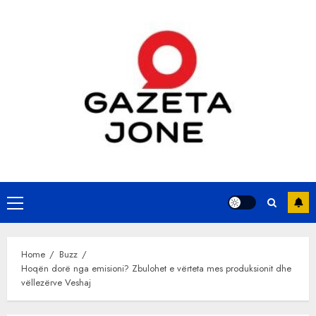
Skip
to
content
Primary
Menu
Home
Buzz
Hoqën dorë nga emisioni? Zbulohet e vërteta mes produksionit dhe
vëllezërve Veshaj