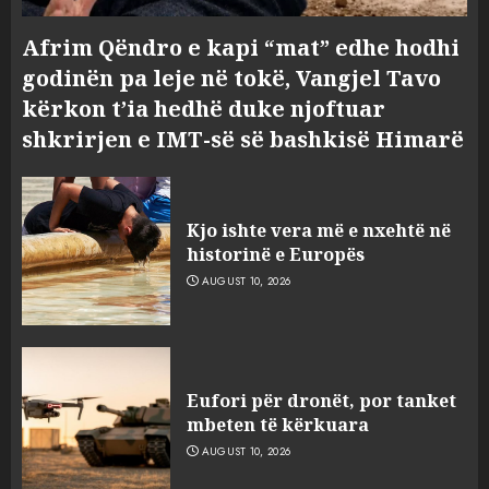
Afrim Qëndro e kapi “mat” edhe hodhi
godinën pa leje në tokë, Vangjel Tavo
kërkon t’ia hedhë duke njoftuar
shkrirjen e IMT-së së bashkisë Himarë
Kjo ishte vera më e nxehtë në
historinë e Europës
AUGUST 10, 2026
Eufori për dronët, por tanket
mbeten të kërkuara
AUGUST 10, 2026