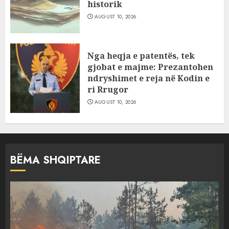
historik
AUGUST 10, 2026
Nga heqja e patentës, tek
gjobat e majme: Prezantohen
ndryshimet e reja në Kodin e
ri Rrugor
AUGUST 10, 2026
BËMA SHQIPTARE