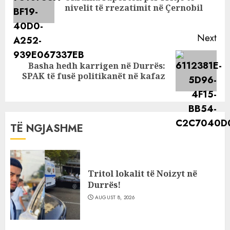
nivelit të rrezatimit në Çernobil
pos
Next
Basha hedh karrigen në Durrës:
Next
SPAK të fusë politikanët në kafaz
post:
TË NGJASHME
Tritol lokalit të Noizyt në
Durrës!
AUGUST 8, 2026