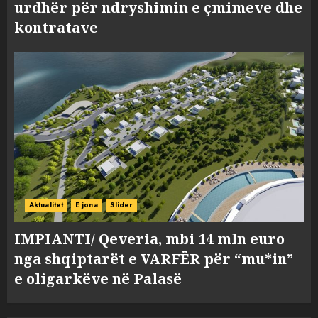
urdhër për ndryshimin e çmimeve dhe
kontratave
Aktualitet
E jona
Slider
IMPIANTI/ Qeveria, mbi 14 mln euro
nga shqiptarët e VARFËR për “mu*in”
e oligarkëve në Palasë