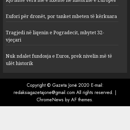
Eufori për dronët, por tanket
Eufori për dronët, por tanket mbeten të kërkuara
mbeten të kërkuara
AUGUST 10, 2026
Tragjedi në liqenin e Pogradecit, mbytet 32-
3
vjeçari
Nuk ndalet fundosja e Euros, prek nivelin më të
Tragjedi në liqenin e
ulët historik
Pogradecit, mbytet 32-vjeçari
AUGUST 10, 2026
4
Copyright © Gazeta Jonë 2020 E-mail:
redaksiagazetajone@gmail.com All rights reserved.
|
ChromeNews
by AF themes.
Nuk ndalet fundosja e Euros,
prek nivelin më të ulët
historik
AUGUST 10, 2026
5