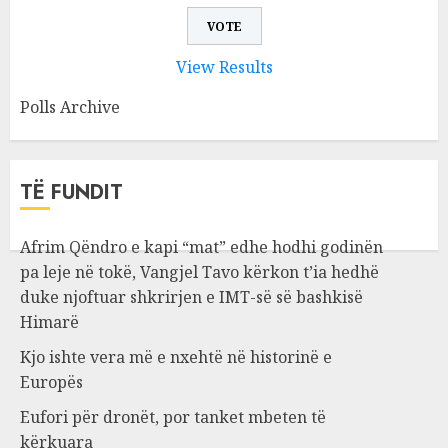
View Results
Polls Archive
TË FUNDIT
Afrim Qëndro e kapi “mat” edhe hodhi godinën
pa leje në tokë, Vangjel Tavo kërkon t’ia hedhë
duke njoftuar shkrirjen e IMT-së së bashkisë
Himarë
Kjo ishte vera më e nxehtë në historinë e
Europës
Eufori për dronët, por tanket mbeten të
kërkuara