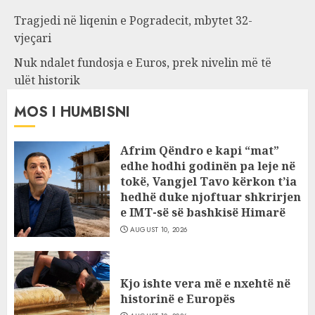
Tragjedi në liqenin e Pogradecit, mbytet 32-
vjeçari
Nuk ndalet fundosja e Euros, prek nivelin më të
ulët historik
MOS I HUMBISNI
Afrim Qëndro e kapi “mat”
edhe hodhi godinën pa leje në
tokë, Vangjel Tavo kërkon t’ia
hedhë duke njoftuar shkrirjen
e IMT-së së bashkisë Himarë
AUGUST 10, 2026
Kjo ishte vera më e nxehtë në
historinë e Europës