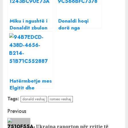
Miku i ngushtë i
Donaldi hoqi
Donaldit zbulon
dorë nga
padashje sekretin
emisioni pasi nuk
e madh të
fitoi “Big Brother
vëllezërve Veshaj
Vip”, reagon
Arbana Osmani
Hatërmbetje mes
Elgitit dhe
vëllezërve
Tags:
donald veshaj
romeo veshaj
Veshaj,
kantautori i quan
Continue
Previous
“tradhtarë”
Reading
Ukraina raporton për rritje të
Pre