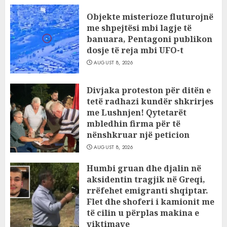
Objekte misterioze fluturojnë
me shpejtësi mbi lagje të
banuara, Pentagoni publikon
dosje të reja mbi UFO-t
AUGUST 8, 2026
Divjaka proteston për ditën e
tetë radhazi kundër shkrirjes
me Lushnjen! Qytetarët
mbledhin firma për të
nënshkruar një peticion
AUGUST 8, 2026
Humbi gruan dhe djalin në
aksidentin tragjik në Greqi,
rrëfehet emigranti shqiptar.
Flet dhe shoferi i kamionit me
të cilin u përplas makina e
viktimave