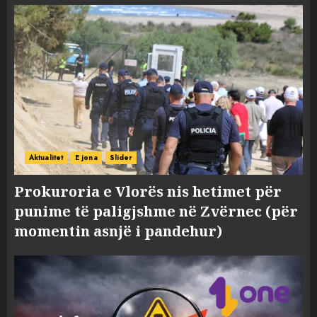
Aktualitet
E jona
Slider
Prokuroria e Vlorës nis hetimet për
punime të paligjshme në Zvërnec (për
momentin asnjë i pandehur)