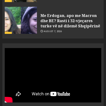
AUGUST 7, 2026
Me Erdogan, apo me Macron
dhe BE? Rasti i 32-vjeçares
turke vë në dilemë Shqipërinë
AUGUST 7, 2026
5
U kapën me pistoleta dhe
silenciator në Sarandë, jepet
masa e sigurisë për 5 të rinjtë
AUGUST 8, 2026
1
Objekte misterioze fluturojnë
me shpejtësi mbi lagje të
banuara, Pentagoni publikon
dosje të reja mbi UFO-t
2
AUGUST 8, 2026