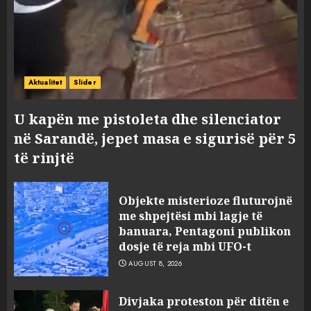
Aktualitet
Slider
U kapën me pistoleta dhe silenciator
në Sarandë, jepet masa e sigurisë për 5
të rinjtë
Objekte misterioze fluturojnë
me shpejtësi mbi lagje të
banuara, Pentagoni publikon
dosje të reja mbi UFO-t
AUGUST 8, 2026
Divjaka proteston për ditën e