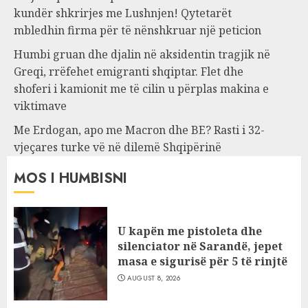
kundër shkrirjes me Lushnjen! Qytetarët
mbledhin firma për të nënshkruar një peticion
Humbi gruan dhe djalin në aksidentin tragjik në
Greqi, rrëfehet emigranti shqiptar. Flet dhe
shoferi i kamionit me të cilin u përplas makina e
viktimave
Me Erdogan, apo me Macron dhe BE? Rasti i 32-
vjeçares turke vë në dilemë Shqipërinë
MOS I HUMBISNI
U kapën me pistoleta dhe
silenciator në Sarandë, jepet
masa e sigurisë për 5 të rinjtë
AUGUST 8, 2026