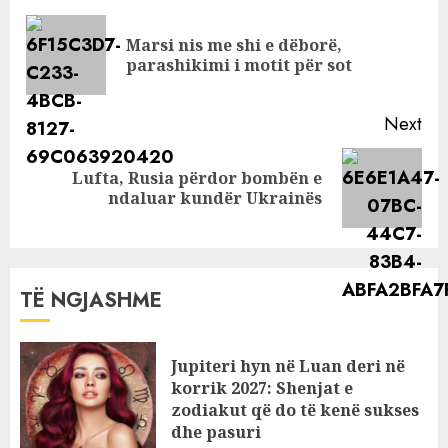
Reading
Marsi nis me shi e dëborë,
Pre
parashikimi i motit për sot
pos
Next
Lufta, Rusia përdor bombën e
Next
ndaluar kundër Ukrainës
post:
TË NGJASHME
Jupiteri hyn në Luan deri në
korrik 2027: Shenjat e
zodiakut që do të kenë sukses
dhe pasuri