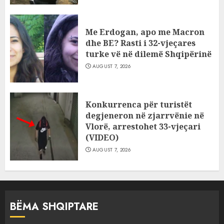
AUGUST 7, 2026
Me Erdogan, apo me Macron
dhe BE? Rasti i 32-vjeçares
turke vë në dilemë Shqipërinë
AUGUST 7, 2026
Konkurrenca për turistët
degjeneron në zjarrvënie në
Vlorë, arrestohet 33-vjeçari
(VIDEO)
AUGUST 7, 2026
BËMA SHQIPTARE