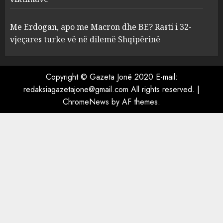
5
Me Erdogan, apo me Macron dhe BE? Rasti i 32-
vjeçares turke vë në dilemë Shqipërinë
Copyright © Gazeta Jonë 2020 E-mail:
redaksiagazetajone@gmail.com All rights reserved.
|
ChromeNews
by AF themes.