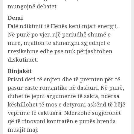
mungojnë debatet.
Demi
Falë ndikimit të Hënës keni mjaft energji.
Në punë po vjen një periudhë shumë e
mirë, mjafton të shmangni zgjedhjet e
rrezikshme edhe pse nuk përjashtohen
diskutimet.
Binjakët
Prisni deri të enjten dhe të premten për të
pasur caste romantike në dashuri. Në punë,
duhet të jepni argumente të sakta, ndërsa
këshillohet të mos e detyroni askënd të bëjë
veprime të caktuara. Ndërkohë sugjerohet
që të rinovoni kontratën e punës brenda
muajit maj.