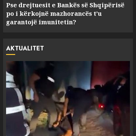
Pse drejtuesit e Bankës së Shqipërisë
po i kërkojnë mazhorancës t’u
garantojë imunitetin?
AKTUALITET