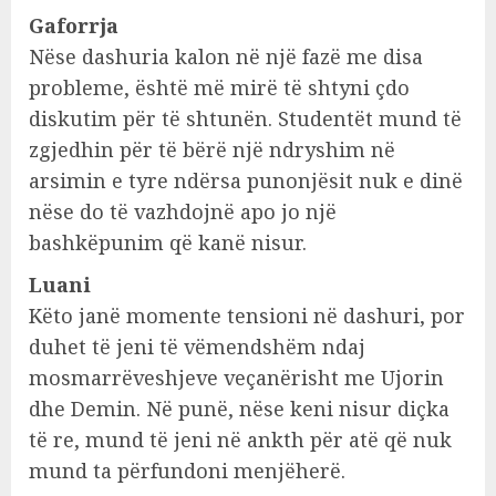
Gaforrja
Nëse dashuria kalon në një fazë me disa
probleme, është më mirë të shtyni çdo
diskutim për të shtunën. Studentët mund të
zgjedhin për të bërë një ndryshim në
arsimin e tyre ndërsa punonjësit nuk e dinë
nëse do të vazhdojnë apo jo një
bashkëpunim që kanë nisur.
Luani
Këto janë momente tensioni në dashuri, por
duhet të jeni të vëmendshëm ndaj
mosmarrëveshjeve veçanërisht me Ujorin
dhe Demin. Në punë, nëse keni nisur diçka
të re, mund të jeni në ankth për atë që nuk
mund ta përfundoni menjëherë.