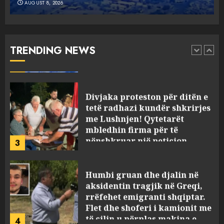
AUGUST 8, 2026
Objekte misterioze fluturojnë
me shpejtësi mbi lagje të
banuara, Pentagoni publikon
dosje të reja mbi UFO-t
TRENDING NEWS
2
AUGUST 8, 2026
Divjaka proteston për ditën e
tetë radhazi kundër shkrirjes
me Lushnjen! Qytetarët
mbledhin firma për të
nënshkruar një peticion
3
AUGUST 8, 2026
Humbi gruan dhe djalin në
aksidentin tragjik në Greqi,
rrëfehet emigranti shqiptar.
Flet dhe shoferi i kamionit me
të cilin u përplas makina e
4
viktimave