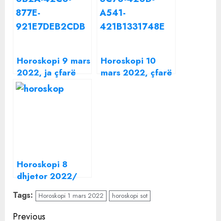
Horoskopi 9 mars
Horoskopi 10
2022, ja çfarë
mars 2022, çfarë
parashikojnë yjet
parashikojnë yjet
Horoskopi 8
dhjetor 2022/
Çfarë
Tags:
Horoskopi 1 mars 2022
horoskopi sot
parashikojnë yjet
për ju sot
Continue
Previous