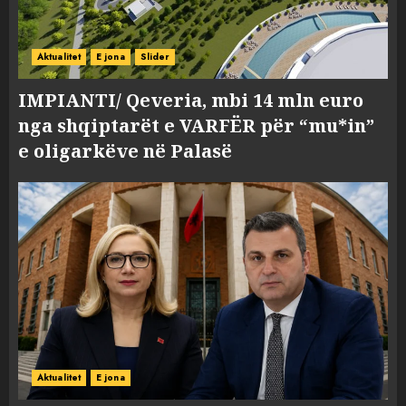
Aktualitet
E jona
Slider
IMPIANTI/ Qeveria, mbi 14 mln euro
nga shqiptarët e VARFËR për “mu*in”
e oligarkëve në Palasë
Aktualitet
E jona