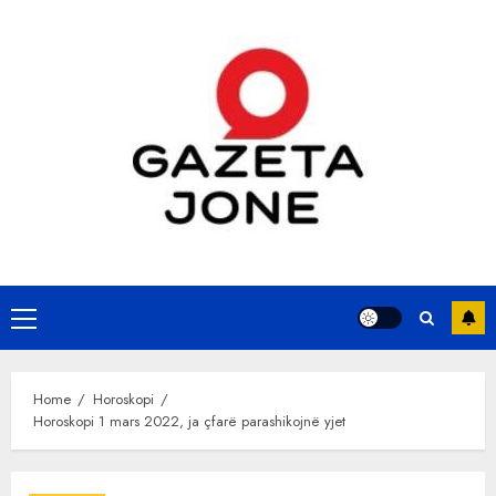
Skip
to
content
Primary
Menu
Home
Horoskopi
Horoskopi 1 mars 2022, ja çfarë parashikojnë yjet