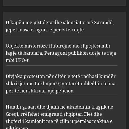
Divjaka proteston për ditën e
U kapën me pistoleta dhe silenciator në Sarandë,
tetë radhazi kundër shkrirjes
me Lushnjen! Qytetarët
jepet masa e sigurisë për 5 të rinjtë
mbledhin firma për të
nënshkruar një peticion
3
Objekte misterioze fluturojnë me shpejtësi mbi
AUGUST 8, 2026
lagje të banuara, Pentagoni publikon dosje të reja
mbi UFO-t
Humbi gruan dhe djalin në
aksidentin tragjik në Greqi,
rrëfehet emigranti shqiptar.
Divjaka proteston për ditën e tetë radhazi kundër
Flet dhe shoferi i kamionit me
shkrirjes me Lushnjen! Qytetarët mbledhin firma
të cilin u përplas makina e
4
për të nënshkruar një peticion
viktimave
AUGUST 7, 2026
Humbi gruan dhe djalin në aksidentin tragjik në
Me Erdogan, apo me Macron
Greqi, rrëfehet emigranti shqiptar. Flet dhe
dhe BE? Rasti i 32-vjeçares
turke vë në dilemë Shqipërinë
shoferi i kamionit me të cilin u përplas makina e
viktimave
AUGUST 7, 2026