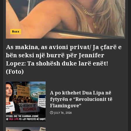
Buzz
As makina, as avioni privat/ Ja çfarë e
bën seksi një burrë për Jennifer
Lopez: Ta shohësh duke larë enët!
(Foto)
Divjaka proteston për ditën e
tetë radhazi kundër shkrirjes
A po kthehet Dua Lipa në
me Lushnjen! Qytetarët
fytyrën e “Revolucionit të
mbledhin firma për të
Flamingove”
nënshkruar një peticion
3
JULY 16, 2026
AUGUST 8, 2026
Humbi gruan dhe djalin në