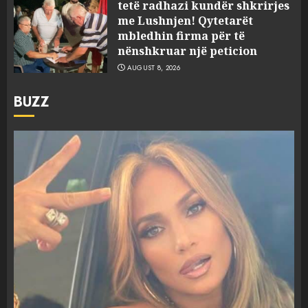
tetë radhazi kundër shkrirjes
me Lushnjen! Qytetarët
mbledhin firma për të
nënshkruar një peticion
AUGUST 8, 2026
BUZZ