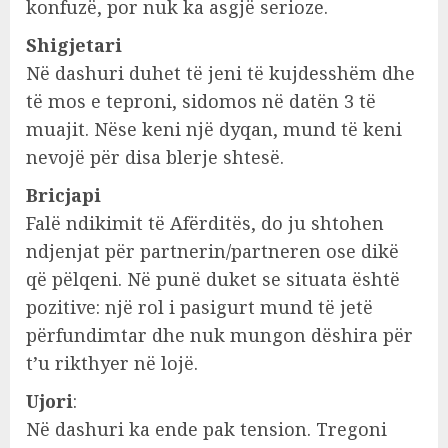
konfuzë, por nuk ka asgjë serioze.
Shigjetari
Në dashuri duhet të jeni të kujdesshëm dhe
të mos e teproni, sidomos në datën 3 të
muajit. Nëse keni një dyqan, mund të keni
nevojë për disa blerje shtesë.
Bricjapi
Falë ndikimit të Afërditës, do ju shtohen
ndjenjat për partnerin/partneren ose dikë
që pëlqeni. Në punë duket se situata është
pozitive: një rol i pasigurt mund të jetë
përfundimtar dhe nuk mungon dëshira për
t’u rikthyer në lojë.
Ujori
:
Në dashuri ka ende pak tension. Tregoni