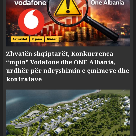
Aktualitet
E jona
Slider
Zhvatën shqiptarët, Konkurrenca
“mpin” Vodafone dhe ONE Albania,
urdhër për ndryshimin e çmimeve dhe
kontratave