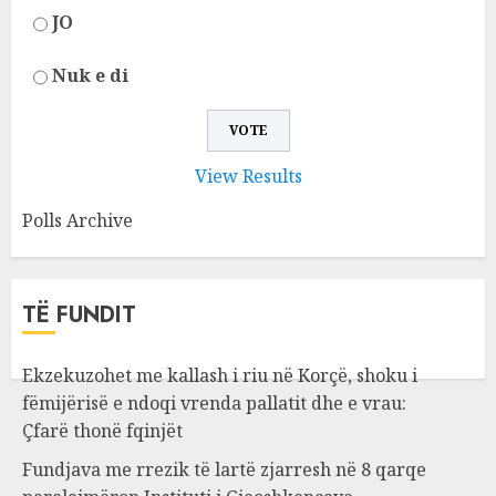
JO
Nuk e di
View Results
Polls Archive
TË FUNDIT
Ekzekuzohet me kallash i riu në Korçë, shoku i
fëmijërisë e ndoqi vrenda pallatit dhe e vrau:
Çfarë thonë fqinjët
Fundjava me rrezik të lartë zjarresh në 8 qarqe