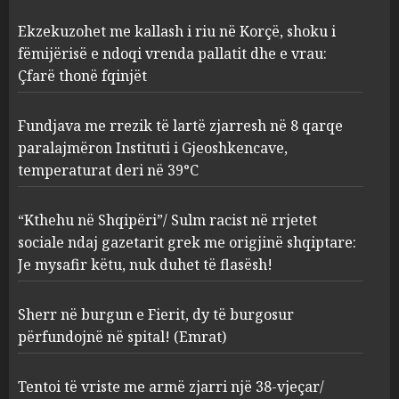
Fundjava me rrezik të lartë
Ekzekuzohet me kallash i riu në Korçë, shoku i
zjarresh në 8 qarqe
paralajmëron Instituti i
fëmijërisë e ndoqi vrenda pallatit dhe e vrau:
Gjeoshkencave, temperaturat
Çfarë thonë fqinjët
deri në 39°C
2
AUGUST 8, 2026
Fundjava me rrezik të lartë zjarresh në 8 qarqe
paralajmëron Instituti i Gjeoshkencave,
“Kthehu në Shqipëri”/ Sulm
temperaturat deri në 39°C
racist në rrjetet sociale ndaj
gazetarit grek me origjinë
shqiptare: Je mysafir këtu,
“Kthehu në Shqipëri”/ Sulm racist në rrjetet
nuk duhet të flasësh!
3
sociale ndaj gazetarit grek me origjinë shqiptare:
AUGUST 8, 2026
Je mysafir këtu, nuk duhet të flasësh!
Sherr në burgun e Fierit, dy të
Sherr në burgun e Fierit, dy të burgosur
burgosur përfundojnë në
spital! (Emrat)
përfundojnë në spital! (Emrat)
AUGUST 8, 2026
4
Tentoi të vriste me armë zjarri një 38-vjeçar/