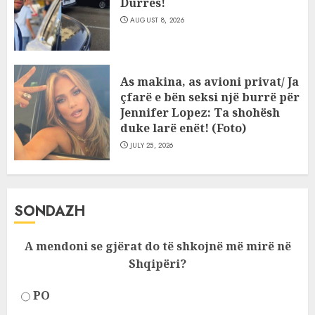
Durrës!
AUGUST 8, 2026
As makina, as avioni privat/ Ja
çfarë e bën seksi një burrë për
Jennifer Lopez: Ta shohësh
duke larë enët! (Foto)
JULY 25, 2026
SONDAZH
A mendoni se gjërat do të shkojnë më mirë në
Shqipëri?
PO