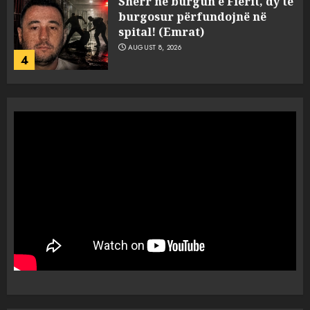
Sherr në burgun e Fierit, dy të
burgosur përfundojnë në
spital! (Emrat)
AUGUST 8, 2026
4
Tentoi të vriste me armë
zjarri një 38-vjeçar/ Kapet në
flagrancë autori i dyshuar në
Kavajë! (Emrat)
5
AUGUST 8, 2026
Ekzekuzohet me kallash i riu
në Korçë, shoku i fëmijërisë e
ndoqi vrenda pallatit dhe e
vrau: Çfarë thonë fqinjët
1
AUGUST 8, 2026