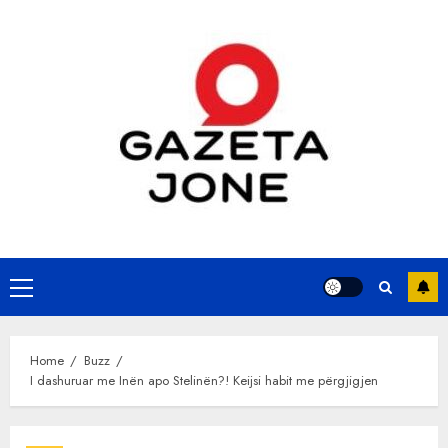
Skip
to
content
Primary
Menu
Home
Buzz
I dashuruar me Inën apo Stelinën?! Keijsi habit me përgjigjen