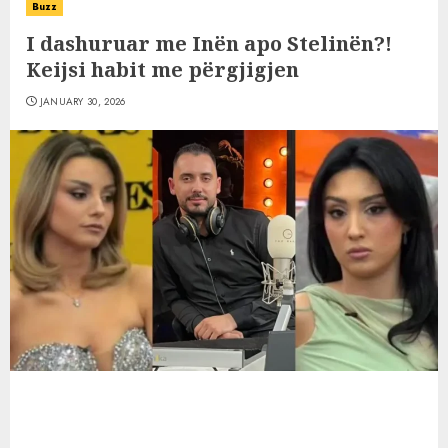
Buzz
I dashuruar me Inën apo Stelinën?!
Keijsi habit me përgjigjen
JANUARY 30, 2026