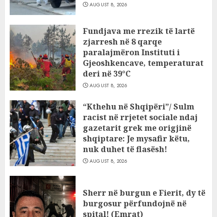
AUGUST 8, 2026
Fundjava me rrezik të lartë
zjarresh në 8 qarqe
paralajmëron Instituti i
Gjeoshkencave, temperaturat
deri në 39°C
AUGUST 8, 2026
“Kthehu në Shqipëri”/ Sulm
racist në rrjetet sociale ndaj
gazetarit grek me origjinë
shqiptare: Je mysafir këtu,
nuk duhet të flasësh!
AUGUST 8, 2026
Sherr në burgun e Fierit, dy të
burgosur përfundojnë në
spital! (Emrat)