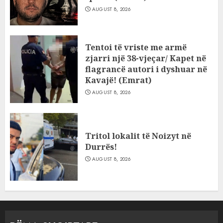
AUGUST 8, 2026
Tentoi të vriste me armë
zjarri një 38-vjeçar/ Kapet në
flagrancë autori i dyshuar në
Kavajë! (Emrat)
AUGUST 8, 2026
Tritol lokalit të Noizyt në
Durrës!
AUGUST 8, 2026