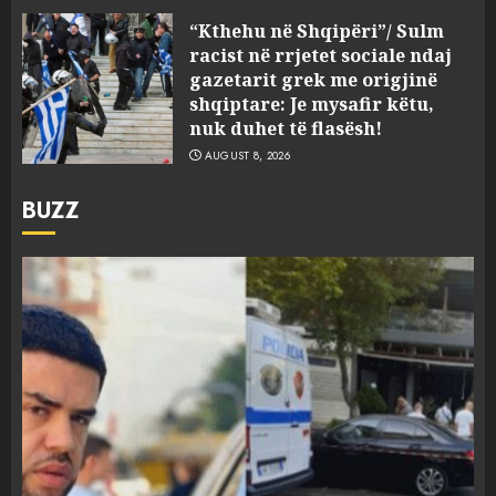
“Kthehu në Shqipëri”/ Sulm
racist në rrjetet sociale ndaj
gazetarit grek me origjinë
shqiptare: Je mysafir këtu,
nuk duhet të flasësh!
AUGUST 8, 2026
BUZZ