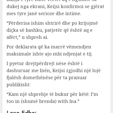
dukej nga ekrani, Keijsi konfirmoi se gjërat
mes tyre janë serioze dhe intime.
“Përderisa ishim shtrirë dhe po krijojmë
diçka së bashku, patjetër që është aq e
afërt,” u shpreh ai.
Por deklarata që ka marrë vëmendjen
maksimale ishte ajo mbi ndjenjat e tij.
I pyetur drejtpërdrejt nëse është i
dashuruar me Inën, Keijsi zgjodhi një lojë
fjalësh domethënëse për ta pranuar
publikisht:
“Kam një shprehje të bukur për këtë: I’m
too in (shumë brenda) with Ina.”
Lexo Edhe: