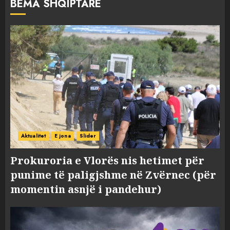
BËMA SHQIPTARE
Aktualitet
E jona
Slider
Prokuroria e Vlorës nis hetimet për
punime të paligjshme në Zvërnec (për
momentin asnjë i pandehur)