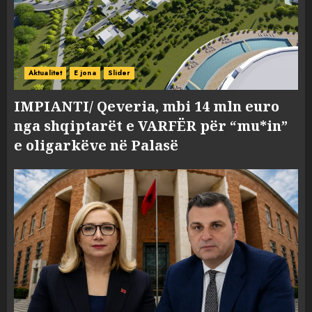
Aktualitet
E jona
Slider
IMPIANTI/ Qeveria, mbi 14 mln euro
nga shqiptarët e VARFËR për “mu*in”
e oligarkëve në Palasë