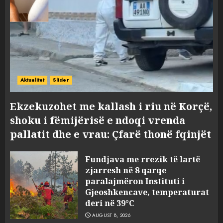
Aktualitet
Slider
Ekzekuzohet me kallash i riu në Korçë,
shoku i fëmijërisë e ndoqi vrenda
pallatit dhe e vrau: Çfarë thonë fqinjët
Fundjava me rrezik të lartë
zjarresh në 8 qarqe
paralajmëron Instituti i
Gjeoshkencave, temperaturat
deri në 39°C
AUGUST 8, 2026