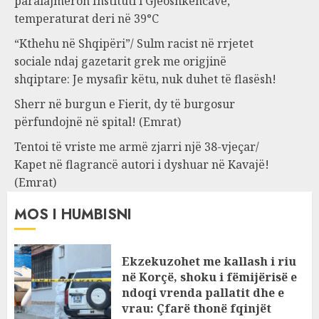
paralajmëron Instituti i Gjeoshkencave,
temperaturat deri në 39°C
“Kthehu në Shqipëri”/ Sulm racist në rrjetet
sociale ndaj gazetarit grek me origjinë
shqiptare: Je mysafir këtu, nuk duhet të flasësh!
Sherr në burgun e Fierit, dy të burgosur
përfundojnë në spital! (Emrat)
Tentoi të vriste me armë zjarri një 38-vjeçar/
Kapet në flagrancë autori i dyshuar në Kavajë!
(Emrat)
MOS I HUMBISNI
Ekzekuzohet me kallash i riu
në Korçë, shoku i fëmijërisë e
ndoqi vrenda pallatit dhe e
vrau: Çfarë thonë fqinjët