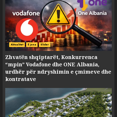
Aktualitet
E jona
Slider
Zhvatën shqiptarët, Konkurrenca
“mpin” Vodafone dhe ONE Albania,
urdhër për ndryshimin e çmimeve dhe
kontratave