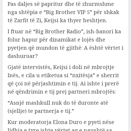
Pas daljes së papritur dhe të zhurmshme
nga shtëpia e “Big Brother VIP 5” për shkak
të Zarfit të Zi, Keijsi ka thyer heshtjen.
I ftuar në “Big Brother Radio”, ish-banori ka
folur hapur për dinamikat e lojës dhe
pyetjen që mundon të gjithë: A është vërtet i
dashuruar?
Gjatë intervistës, Keijsi i doli në mbrojtje
Inës, e cila u etiketua si “nxitësja” e sherrit
që çoi në përjashtimin e tij. Ai ishte i prerë
në qëndrimin e tij prej partneri mbrojtës:
“Asnjë mashkull nuk do të duronte atë
(sjellje) te partnerja e tij.”
Kur moderatorja Elona Duro e pyeti nëse
lidhja e tyre ishte vërtet aq e ngushtë sa