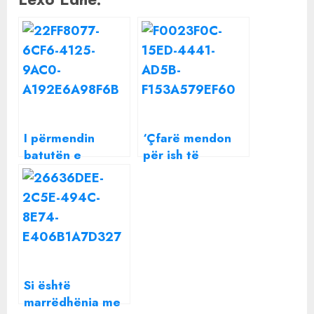
I përmendin
‘Çfarë mendon
batutën e
për ish të
Donaldit në
dashurat e
studio, Bora
Shpatit?’, Selvija i
Zemani habit me
habit të gjithë
përgjigjen
me përgjigjen
Si është
marrëdhënia me