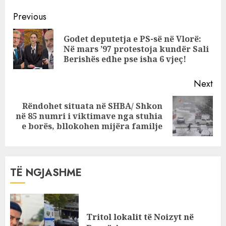
ambasadoren
Continue
Yuri Kim? Ilir
Previous
Meta habit me
Reading
Godet deputetja e PS-së në Vlorë:
përgjigjen
Pre
Në mars ’97 protestoja kundër Sali
pos
Berishës edhe pse isha 6 vjeç!
Next
Rëndohet situata në SHBA/ Shkon
Next
në 85 numri i viktimave nga stuhia
post:
e borës, bllokohen mijëra familje
TË NGJASHME
Tritol lokalit të Noizyt në