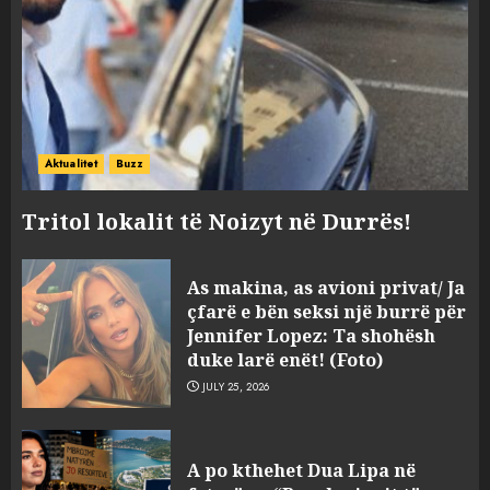
Aktualitet
Buzz
Tritol lokalit të Noizyt në Durrës!
As makina, as avioni privat/ Ja
çfarë e bën seksi një burrë për
Jennifer Lopez: Ta shohësh
duke larë enët! (Foto)
JULY 25, 2026
“Kthehu në Shqipëri”/ Sulm
racist në rrjetet sociale ndaj
A po kthehet Dua Lipa në
gazetarit grek me origjinë