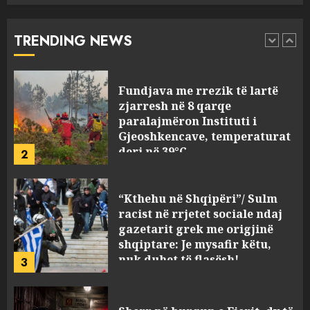
ndoqi vrenda pallatit dhe e
vrau: Çfarë thonë fqinjët
TRENDING NEWS
1
AUGUST 8, 2026
Fundjava me rrezik të lartë
zjarresh në 8 qarqe
paralajmëron Instituti i
Gjeoshkencave, temperaturat
deri në 39°C
2
AUGUST 8, 2026
“Kthehu në Shqipëri”/ Sulm
racist në rrjetet sociale ndaj
gazetarit grek me origjinë
shqiptare: Je mysafir këtu,
nuk duhet të flasësh!
3
AUGUST 8, 2026