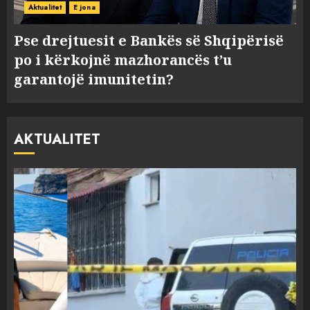
Aktualitet
E jona
Pse drejtuesit e Bankës së Shqipërisë
po i kërkojnë mazhorancës t’u
garantojë imunitetin?
AKTUALITET