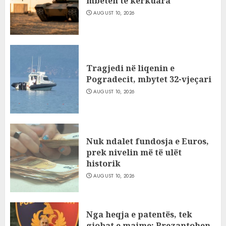
mbeten të kërkuara
AUGUST 10, 2026
Tragjedi në liqenin e
Pogradecit, mbytet 32-vjeçari
AUGUST 10, 2026
Nuk ndalet fundosja e Euros,
prek nivelin më të ulët
historik
AUGUST 10, 2026
Nga heqja e patentës, tek
gjobat e majme: Prezantohen