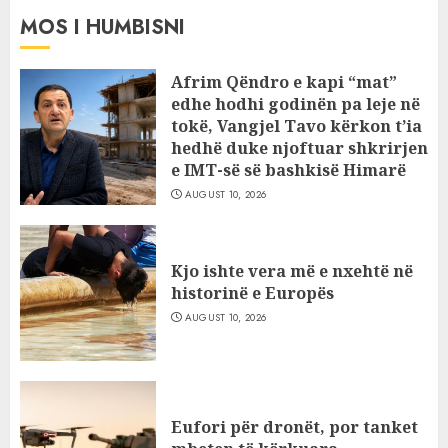
MOS I HUMBISNI
Afrim Qëndro e kapi “mat”
edhe hodhi godinën pa leje në
tokë, Vangjel Tavo kërkon t’ia
hedhë duke njoftuar shkrirjen
e IMT-së së bashkisë Himarë
AUGUST 10, 2026
Kjo ishte vera më e nxehtë në
historinë e Europës
AUGUST 10, 2026
Eufori për dronët, por tanket