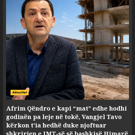
Aktualitet
Afrim Qëndro e kapi “mat” edhe hodhi
godinën pa leje në tokë, Vangjel Tavo
kërkon t’ia hedhë duke njoftuar
shkrirjen e IMT-së së bashkisë Himarë