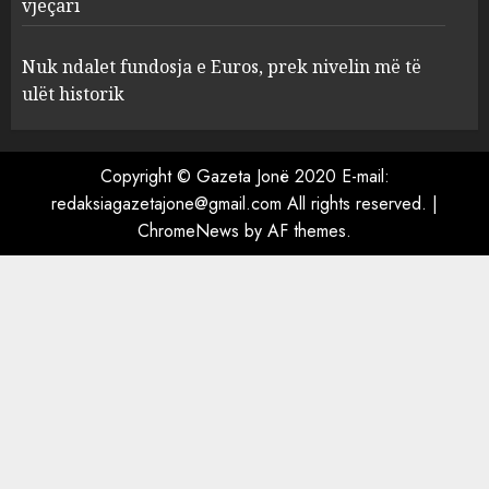
vjeçari
Nuk ndalet fundosja e Euros, prek nivelin më të
Tragjedi në liqenin e
ulët historik
Pogradecit, mbytet 32-vjeçari
AUGUST 10, 2026
4
Copyright © Gazeta Jonë 2020 E-mail:
redaksiagazetajone@gmail.com All rights reserved.
|
ChromeNews
by AF themes.
Nuk ndalet fundosja e Euros,
prek nivelin më të ulët
historik
AUGUST 10, 2026
5