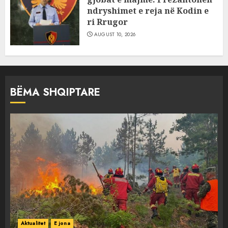
ndryshimet e reja në Kodin e
ri Rrugor
AUGUST 10, 2026
BËMA SHQIPTARE
Aktualitet
E jona