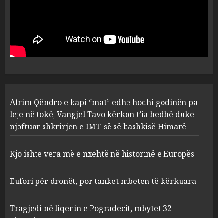
Afrim Qëndro e kapi “mat”
edhe hodhi godinën pa leje në
tokë, Vangjel Tavo kërkon t’ia
hedhë duke njoftuar shkrirjen
e IMT-së së bashkisë Himarë
1
AUGUST 10, 2026
Kjo ishte vera më e nxehtë në
Afrim Qëndro e kapi “mat” edhe hodhi godinën pa
historinë e Europës
leje në tokë, Vangjel Tavo kërkon t’ia hedhë duke
AUGUST 10, 2026
njoftuar shkrirjen e IMT-së së bashkisë Himarë
2
Kjo ishte vera më e nxehtë në historinë e Europës
Eufori për dronët, por tanket
Eufori për dronët, por tanket mbeten të kërkuara
mbeten të kërkuara
AUGUST 10, 2026
Tragjedi në liqenin e Pogradecit, mbytet 32-
3