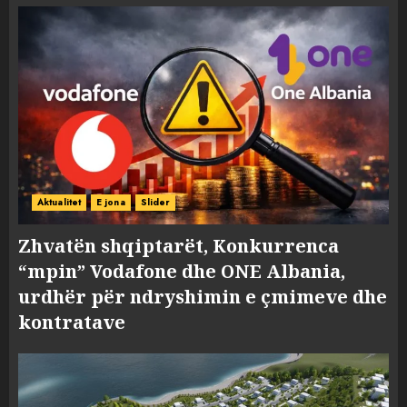
Aktualitet
E jona
Slider
Zhvatën shqiptarët, Konkurrenca
“mpin” Vodafone dhe ONE Albania,
urdhër për ndryshimin e çmimeve dhe
kontratave