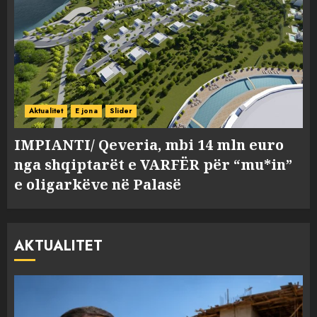
Aktualitet
E jona
Slider
IMPIANTI/ Qeveria, mbi 14 mln euro
nga shqiptarët e VARFËR për “mu*in”
e oligarkëve në Palasë
AKTUALITET