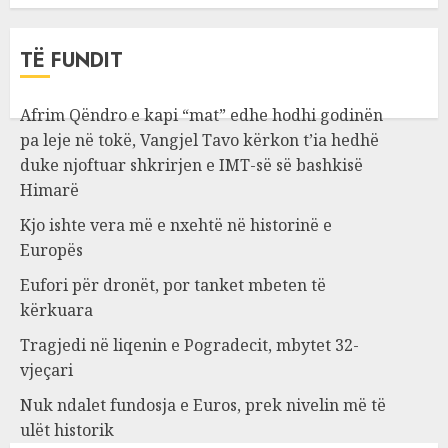
TË FUNDIT
Afrim Qëndro e kapi “mat” edhe hodhi godinën
pa leje në tokë, Vangjel Tavo kërkon t’ia hedhë
duke njoftuar shkrirjen e IMT-së së bashkisë
Himarë
Kjo ishte vera më e nxehtë në historinë e
Europës
Eufori për dronët, por tanket mbeten të
kërkuara
Tragjedi në liqenin e Pogradecit, mbytet 32-
vjeçari
Nuk ndalet fundosja e Euros, prek nivelin më të
ulët historik