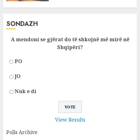
SONDAZH
A mendoni se gjërat do të shkojnë më mirë në
Shqipëri?
PO
JO
Nuk e di
View Results
Polls Archive