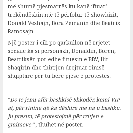
më shumë pjesmarrës ku kanë ‘ftuar’
trekëndëshin më të përfolur të showbizit,
Donald Veshajn, Bora Zemanin dhe Beatrix
Ramosajn.
Një poster i cili po qarkullon në rrjetet
sociale ka si personazh, Donaldin, Borën,
Beatriksën por edhe fituesin e BBV, Ilir
Shaqirin dhe thirrjen drejtuar rinisë
shqiptare për tu bërë pjesë e protestës.
“
Do të jemi afër bashkisë Shkodër, kemi VIP-
at, për rininë që ka dëshirë me na u bashku.
Ju presim, të protestojmë për rritjen e
çmimeve
!”, thuhet në poster.