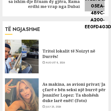
sa ishim dje fituam dy gjëra, Rama
post:
erdhi me vrap nga Dubai
TË NGJASHME
Tritol lokalit të Noizyt në
Durrës!
AUGUST 8, 2026
As makina, as avioni privat/ Ja
çfarë e bën seksi një burrë për
Jennifer Lopez: Ta shohësh
duke larë enët! (Foto)
JULY 25, 2026