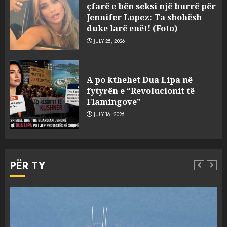
çfarë e bën seksi një burrë për
Jennifer Lopez: Ta shohësh
duke larë enët! (Foto)
JULY 25, 2026
Eufori për dronët, por tanket
A po kthehet Dua Lipa në
mbeten të kërkuara
fytyrën e “Revolucionit të
AUGUST 10, 2026
Flamingove”
3
JULY 16, 2026
Tragjedi në liqenin e
PËR TY
Pogradecit, mbytet 32-vjeçari
AUGUST 10, 2026
4
Nuk ndalet fundosja e Euros,