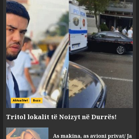
Aktualitet
Buzz
Tritol lokalit të Noizyt në Durrës!
As makina, as avioni privat/ Ja