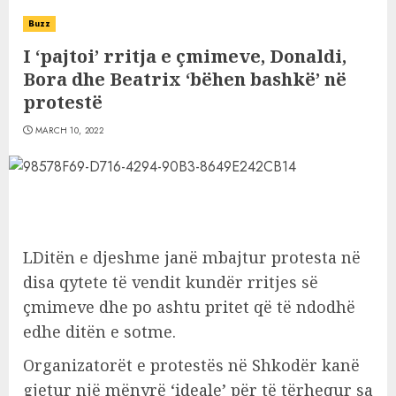
Buzz
I ‘pajtoi’ rritja e çmimeve, Donaldi,
Bora dhe Beatrix ‘bëhen bashkë’ në
protestë
MARCH 10, 2022
LDitën e djeshme janë mbajtur protesta në
disa qytete të vendit kundër rritjes së
çmimeve dhe po ashtu pritet që të ndodhë
edhe ditën e sotme.
Organizatorët e protestës në Shkodër kanë
gjetur një mënyrë ‘ideale’ për të tërhequr sa