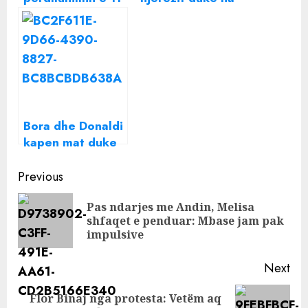
vjeçares, Bora
parë”/ Antonela
Zemani e Beatrix
zbulon si reagoi
Ramosaj bëhen
Beatrix kur Bora
bashkë te Nënë
dhe Donaldi u
Tereza
shfaqën bashkë
Bora dhe Donaldi
kapen mat duke
darkuar bashkë
Continue
Previous
Reading
Pas ndarjes me Andin, Melisa
Pre
shfaqet e penduar: Mbase jam pak
pos
impulsive
Next
Flor Binaj nga protesta: Vetëm aq
Next