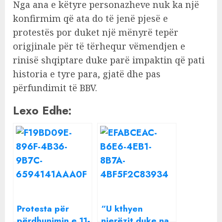
Nga ana e këtyre personazheve nuk ka një
konfirmim që ata do të jenë pjesë e
protestës por duket një mënyrë tepër
origjinale për të tërhequr vëmendjen e
rinisë shqiptare duke parë impaktin që pati
historia e tyre para, gjatë dhe pas
përfundimit të BBV.
Lexo Edhe:
Protesta për
“U kthyen
përdhunimin e 11-
njerëzit duke na