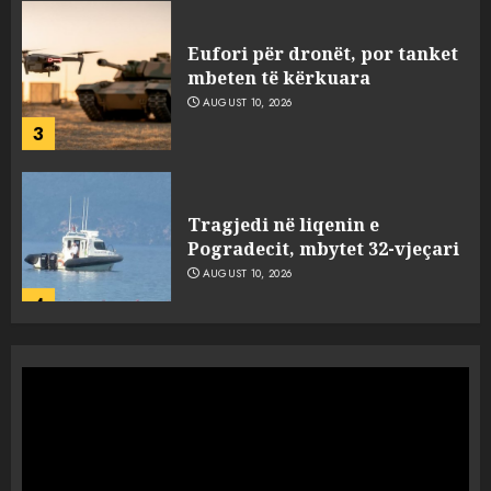
Eufori për dronët, por tanket
mbeten të kërkuara
AUGUST 10, 2026
3
Tragjedi në liqenin e
Pogradecit, mbytet 32-vjeçari
AUGUST 10, 2026
4
Nuk ndalet fundosja e Euros,
prek nivelin më të ulët
historik
AUGUST 10, 2026
5