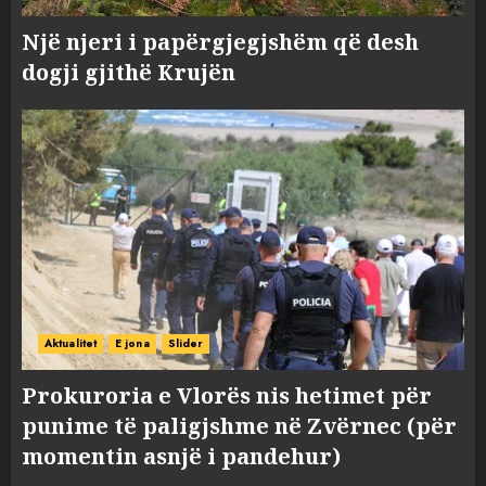
Një njeri i papërgjegjshëm që desh
dogji gjithë Krujën
Aktualitet
E jona
Slider
Prokuroria e Vlorës nis hetimet për
punime të paligjshme në Zvërnec (për
momentin asnjë i pandehur)