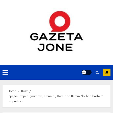
Skip
to
content
Primary
Menu
Home
Buzz
I ‘pajtoi’ rritja e çmimeve, Donaldi, Bora dhe Beatrix ‘bëhen bashkë’
në protestë