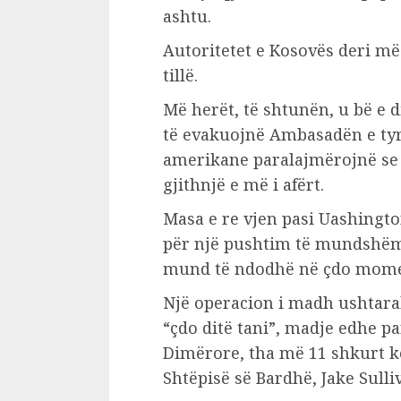
ashtu.
Autoritetet e Kosovës deri më
tillë.
Më herët, të shtunën, u bë e d
të evakuojnë Ambasadën e tyre
amerikane paralajmërojnë se 
gjithnjë e më i afërt.
Masa e re vjen pasi Uashingt
për një pushtim të mundshëm 
mund të ndodhë në çdo mome
Një operacion i madh ushtara
“çdo ditë tani”, madje edhe p
Dimërore, tha më 11 shkurt kë
Shtëpisë së Bardhë, Jake Sulli