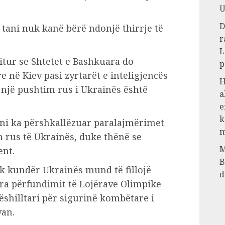
U
D
 tani nuk kanë bërë ndonjë thirrje të
r
L
itur se Shtetet e Bashkuara do
p
 në Kiev pasi zyrtarët e inteligjencës
H
një pushtim rus i Ukrainës është
a
e
k
oni ka përshkallëzuar paralajmërimet
m
rus të Ukrainës, duke thënë se
M
nt.
B
k kundër Ukrainës mund të fillojë
d
ara përfundimit të Lojërave Olimpike
shilltari për sigurinë kombëtare i
van.