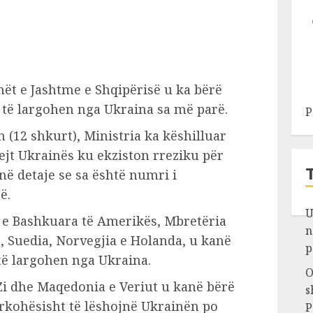
ët e Jashtme e Shqipërisë u ka bërë
ë të largohen nga Ukraina sa më parë.
P
 (12 shkurt), Ministria ka këshilluar
jt Ukrainës ku ekziston rreziku për
në detaje se sa është numri i
ë.
U
t e Bashkuara të Amerikës, Mbretëria
n
, Suedia, Norvegjia e Holanda, u kanë
p
 të largohen nga Ukraina.
O
 Zi dhe Maqedonia e Veriut u kanë bërë
s
përkohësisht të lëshojnë Ukrainën po
P