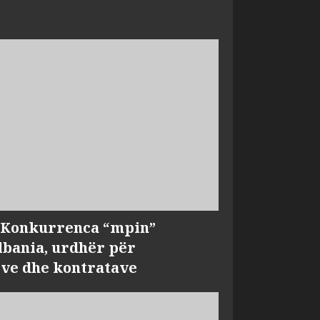
, Konkurrenca “mpin”
bania, urdhër për
ve dhe kontratave