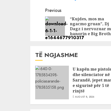
shqiptarëve të
shqiptarëv
Continue
Kosovës: Ikni
pa viza në
Previous
urgjent nga
Kazakista
Reading
“Kujdes, mos ma
Ukraina!
ngacmo gruan”, Dj
Dagz i nervozuar m
banorin e Big Broth
TË NGJASHME
U kapën me pistol
dhe silenciator në
Sarandë, jepet ma
e sigurisë për 5 të
rinjtë
AUGUST 8, 2026