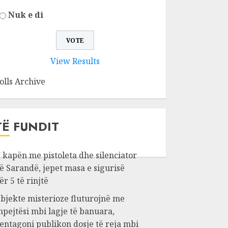
Nuk e di
View Results
olls Archive
TË FUNDIT
 kapën me pistoleta dhe silenciator
ë Sarandë, jepet masa e sigurisë
ër 5 të rinjtë
bjekte misterioze fluturojnë me
hpejtësi mbi lagje të banuara,
entagoni publikon dosje të reja mbi