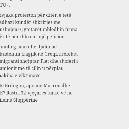
FO-t
ivjaka proteston për ditën e tetë
adhazi kundër shkrirjes me
ushnjen! Qytetarët mbledhin firma
ër të nënshkruar një peticion
umbi gruan dhe djalin në
ksidentin tragjik në Greqi, rrëfehet
migranti shqiptar. Flet dhe shoferi i
amionit me të cilin u përplas
akina e viktimave
e Erdogan, apo me Macron dhe
E? Rasti i 32-vjeçares turke vë në
ilemë Shqipërinë