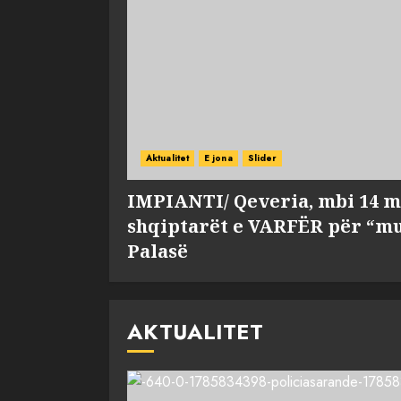
Aktualitet
E jona
Slider
IMPIANTI/ Qeveria, mbi 14 m
shqiptarët e VARFËR për “mu
Palasë
AKTUALITET