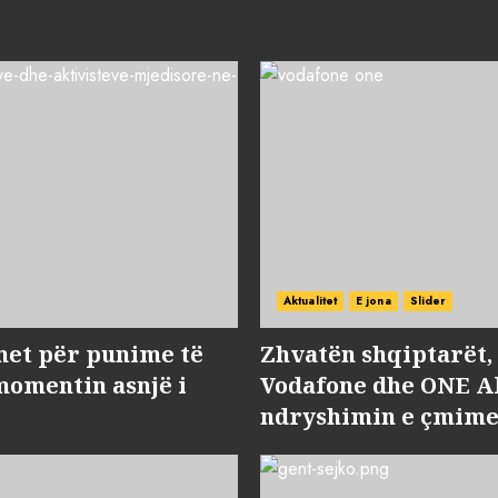
Aktualitet
E jona
Slider
met për punime të
Zhvatën shqiptarët
momentin asnjë i
Vodafone dhe ONE Al
ndryshimin e çmime