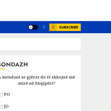
SUBSCRIBE
SONDAZH
A mendoni se gjërat do të shkojnë më
mirë në Shqipëri?
PO
JO