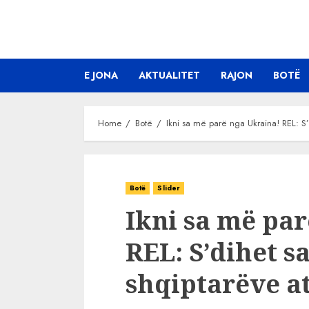
Skip
to
content
E JONA
AKTUALITET
RAJON
BOTË
Home
Botë
Ikni sa më parë nga Ukraina! REL: S’
Botë
Slider
Ikni sa më pa
REL: S’dihet s
shqiptarëve at