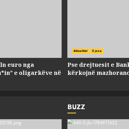
Aktualitet
E jona
ln euro nga
Pse drejtuesit e Ban
*in” e oligarkëve në
kërkojnë mazhorancë
BUZZ