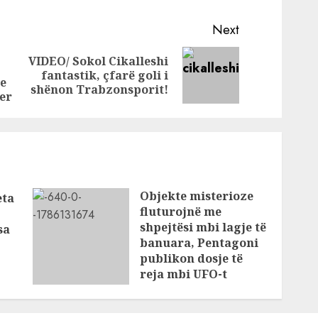
e: Ikni
shqiptarëve ,
ONE Albania
Next
n
mbyll dyqanet:
VIDEO/ Sokol Cikalleshi
Ikni në shtëpi!
Previous
Next
fantastik, çfarë goli i
e
post:
post:
shënon Trabzonsporit!
er
Objekte misterioze
eta
fluturojnë me
shpejtësi mbi lagje të
sa
banuara, Pentagoni
publikon dosje të
reja mbi UFO-t
AUGUST 8, 2026