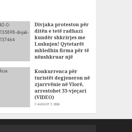
Divjaka proteston për
ditën e tetë radhazi
kundër shkrirjes me
Lushnjen! Qytetarët
mbledhin firma për të
nënshkruar një
peticion
Konkurrenca për
AUGUST 8, 2026
turistët degjeneron në
zjarrvënie në Vlorë,
arrestohet 33-vjeçari
(VIDEO)
AUGUST 7, 2026