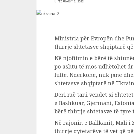
FEBRUARY 12, 2022
Ministria për Evropën dhe Pun
thirrje shtetasve shqiptarë q
Në njoftimin e bërë të shtunën
po ashtu të mos udhëtohet dre
luftë. Ndërkohë, nuk janë dhë
shtetasve shqiptarë në Ukrain
Deri më tani vendet si Shtete
e Bashkuar, Gjermani, Estonia
bërë thirrje shtetasve të tyre
Në rajonin e Ballkanit, Mali i
thirrje qytetarëve të vet që 