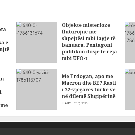
Objekte misterioze
eta
fluturojnë me
shpejtësi mbi lagje të
sa e
banuara, Pentagoni
njtë
publikon dosje të reja
mbi UFO-t
AUGUST 8, 2026
Me Erdogan, apo me
in
Macron dhe BE? Rasti
i 32-vjeçares turke vë
i
në dilemë Shqipërinë
AUGUST 7, 2026
t me
ve