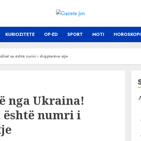
KURIOZITETE
OP-ED
SPORT
MOTI
HOROSKOPI
dihet sa është numri i shqiptarëve atje
rë nga Ukraina!
a është numri i
je