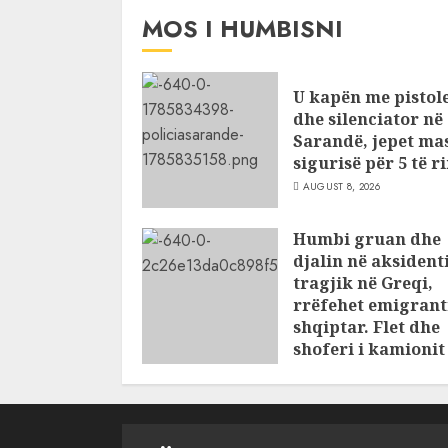
MOS I HUMBISNI
U kapën me pistol
dhe silenciator në
Sarandë, jepet ma
sigurisë për 5 të ri
AUGUST 8, 2026
Humbi gruan dhe
djalin në aksident
tragjik në Greqi,
rrëfehet emigrant
shqiptar. Flet dhe
shoferi i kamioni
të cilin u përplas
makina e viktima
AUGUST 7, 2026