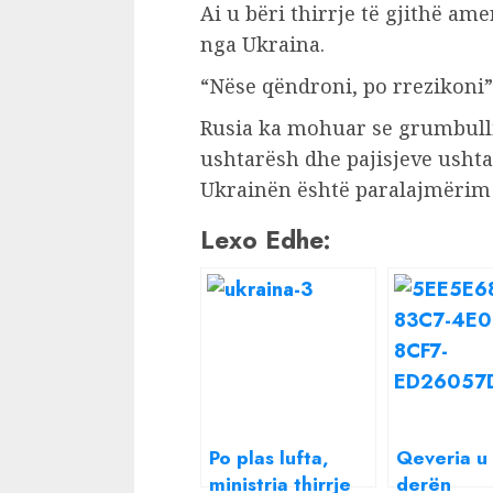
Ai u bëri thirrje të gjithë a
nga Ukraina.
“Nëse qëndroni, po rrezikoni”,
Rusia ka mohuar se grumbull
ushtarësh dhe pajisjeve ushta
Ukrainën është paralajmërim
Lexo Edhe:
Po plas lufta,
Qeveria u
ministria thirrje
derën