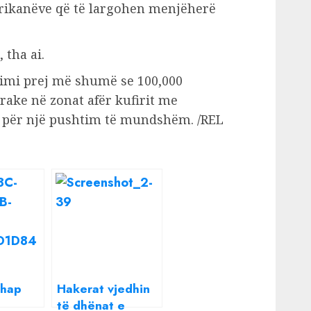
merikanëve që të largohen menjëherë
 tha ai.
imi prej më shumë se 100,000
rake në zonat afër kufirit me
 për një pushtim të mundshëm. /REL
 hap
Hakerat vjedhin
të dhënat e