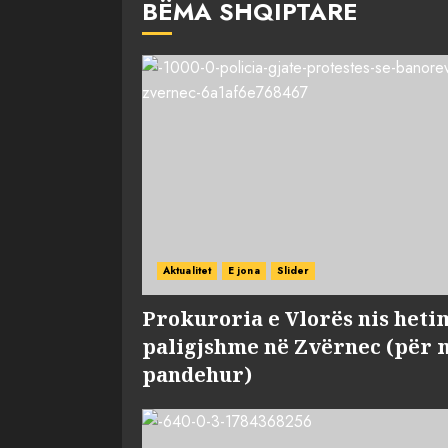
BËMA SHQIPTARE
Aktualitet
E jona
Slider
Prokuroria e Vlorës nis heti
paligjshme në Zvërnec (për 
pandehur)