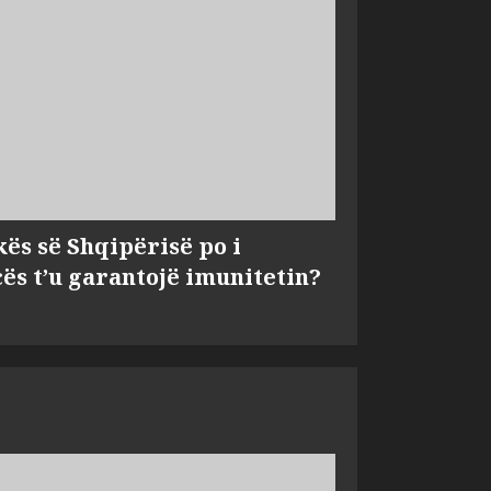
kës së Shqipërisë po i
s t’u garantojë imunitetin?