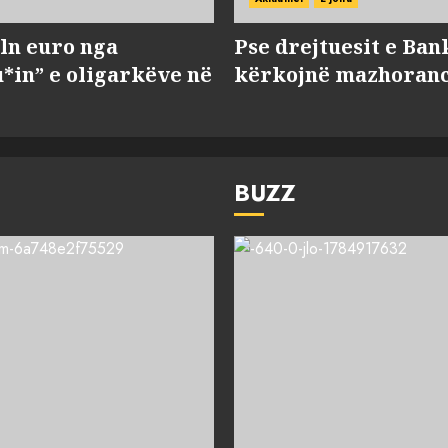
ln euro nga
Pse drejtuesit e Ban
*in” e oligarkëve në
kërkojnë mazhorancë
BUZZ