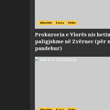
Aktualitet
E jona
Slider
Prokuroria e Vlorës nis heti
paligjshme në Zvërnec (për 
pandehur)
Aktualitet
E jona
Slider