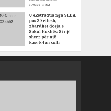
AUGUST 6, 2026
U ekstradua nga SHBA
pas 30 vitesh,
zbardhet dosja e
Sokol Hoxhës: Si një
sherr për një
kasetofon solli
vrasjen e dy
vëllezërve në Patos
AUGUST 6, 2026