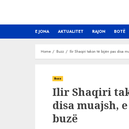
Skip
to
content
E JONA
AKTUALITET
RAJON
BOTË
Home
Buzz
Ilir Shaqiri takon të bijën pas disa 
Buzz
Ilir Shaqiri ta
disa muajsh, e
buzë