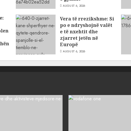
AUGUST 6, 2026
e:
Vera të rrezikshme: Si
po e ndryshojnë valët
blen
e të nxehtit dhe
zjarret jetën në
dhën
Europë
AUGUST 6, 2026