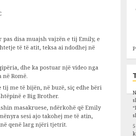
ar pas disa muajsh vajzën e tij Emily, e
tetje të të atit, teksa ai ndodhej në
P
qipëria, dhe ka postuar një video nga
n në Romë.
 tij me të bijën, në buzë, siç edhe bëri
N
shtëpinë e Big Brother.
s
 ishin masakruese, ndërkohë që Emily
“
s
ënyra sesi ajo takohej me të atin,
në qenë larg njëri tjetrit.
5
k