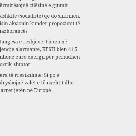
ërmirësojnë cilësinë e gjumit
ashkitë (socialiste) që do shkrihen,
isin aksionin kundër propozimit të
azhorancës
ungesa e reshjeve: Fierza në
jëndje alarmante, KESH blen 41.5
ilionë euro energji për periudhën
orrik-shtator
era të rrezikshme: Si po e
dryshojnë valët e të nxehtit dhe
jarret jetën në Europë