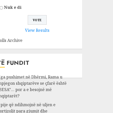
Nuk e di
View Results
olls Archive
TË FUNDIT
ga pushimet në Dhërmi, Rama u
hpjegon shqiptarëve se çfarë është
BESA”… por a e besojnë më
hqiptarët?
 pije që ndihmojnë në uljen e
ortizolit para gjumit dhe