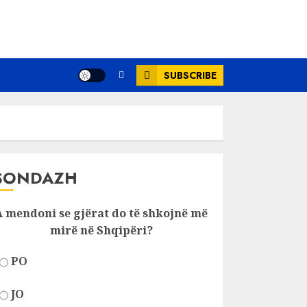
SUBSCRIBE
SONDAZH
A mendoni se gjërat do të shkojnë më
mirë në Shqipëri?
PO
JO