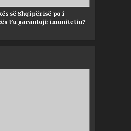
kës së Shqipërisë po i
s t’u garantojë imunitetin?