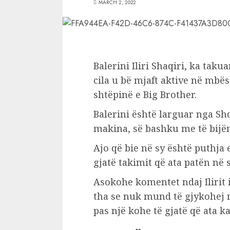
MARCH 2, 2022
Balerini Iliri Shaqiri, ka taku
cila u bë mjaft aktive në mbësh
shtëpinë e Big Brother.
Balerini është larguar nga Sh
makina, së bashku me të bijë
Ajo që bie në sy është puthja e
gjatë takimit që ata patën në 
Asokohe komentet ndaj Ilirit
tha se nuk mund të gjykohej m
pas një kohe të gjatë që ata ka