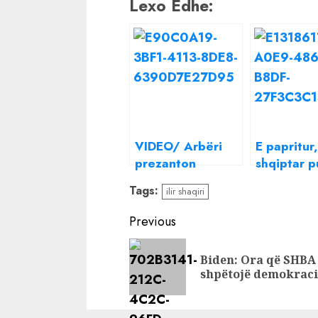
Lexo Edhe:
VIDEO/ Arbëri
E papritur,
prezanton
shqiptar p
partneren e tij,
buzë Irini
Tags:
ilir shaqiri
momenti kur e
Qirjakon
puth në buzë
Continue
Previous
Reading
Biden: Ora që SHBA 
shpëtojë demokrac