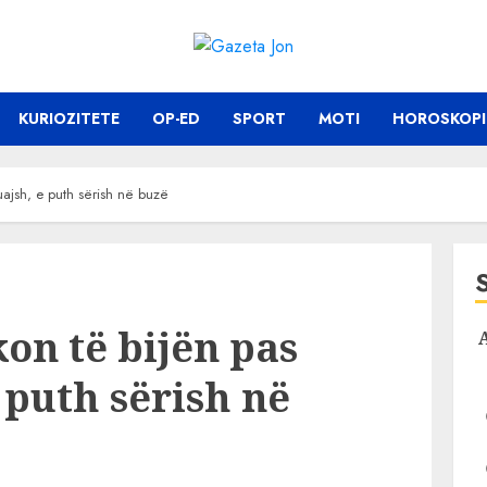
KURIOZITETE
OP-ED
SPORT
MOTI
HOROSKOPI
muajsh, e puth sërish në buzë
kon të bijën pas
 puth sërish në