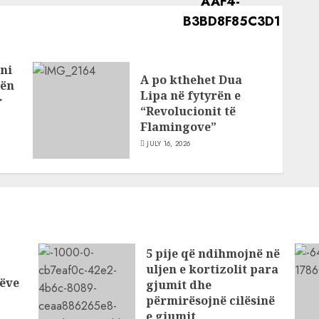
ni
A po kthehet Dua
bën
Lipa në fytyrën e
r
“Revolucionit të
Flamingove”
JULY 16, 2026
5 pije që ndihmojnë në
uljen e kortizolit para
ëve
gjumit dhe
përmirësojnë cilësinë
e gjumit