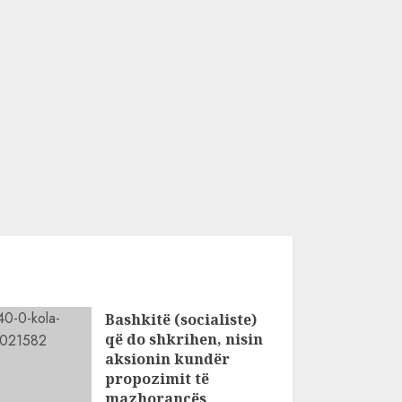
Bashkitë (socialiste)
që do shkrihen, nisin
aksionin kundër
propozimit të
mazhorancës