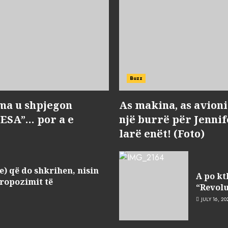
Buzz
ma u shpjegon
As makina, as avioni 
BESA”… por a e
një burrë për Jenni
larë enët! (Foto)
e) që do shkrihen, nisin
A po kt
ropozimit të
“Revolu
JULY 16, 20