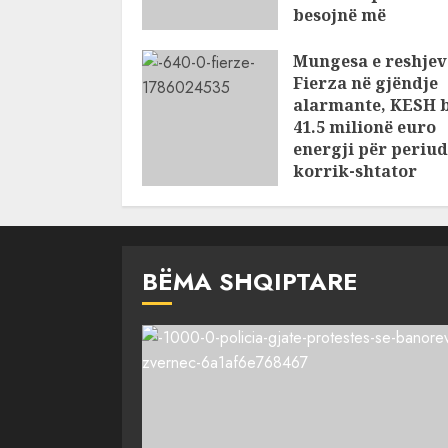
besojnë më
shqiptarët?
Mungesa e reshjev
AUGUST 6, 2026
Fierza në gjëndje
alarmante, KESH 
41.5 milionë euro
energji për periu
korrik-shtator
AUGUST 6, 2026
BËMA SHQIPTARE