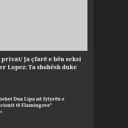
privat/ Ja çfarë e bën seksi
fer Lopez: Ta shohësh duke
hehet Dua Lipa në fytyrën e
cionit të Flamingove”
26