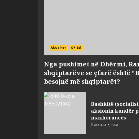
Aktualitet
OP-Ed
Nga pushimet në Dhërmi, Ra
shqiptarëve se çfarë është “
besojnë më shqiptarët?
Bashkitë (socialist
aksionin kundër p
mazhorancës
AUGUST 6, 2026