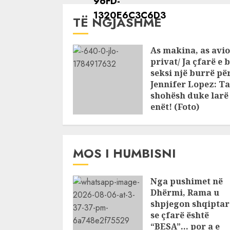
TË NGJASHME
As makina, as avio
privat/ Ja çfarë e 
seksi një burrë pë
Jennifer Lopez: Ta
shohësh duke larë
enët! (Foto)
JULY 25, 2026
MOS I HUMBISNI
Nga pushimet në
Dhërmi, Rama u
shpjegon shqiptar
se çfarë është
“BESA”… por a e