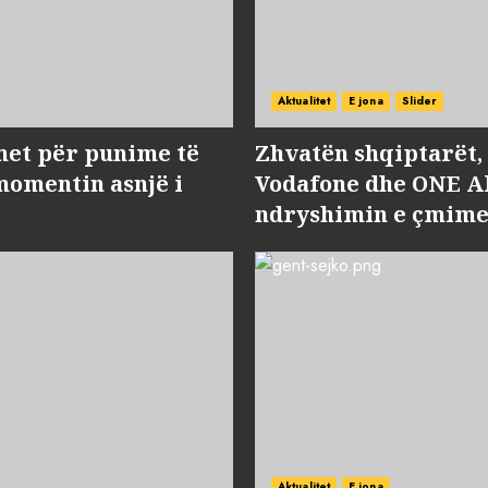
Aktualitet
E jona
Slider
met për punime të
Zhvatën shqiptarët
momentin asnjë i
Vodafone dhe ONE Al
ndryshimin e çmime
Aktualitet
E jona