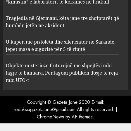
“kimistin” e laboratorit të kokainës në Frakull
Tragjedia në Gjermani, këta
Tragjedia në Gjermani, këta janë tre shqiptarët që
janë tre shqiptarët që humbën
jetën në aksident
humbën jetën në aksident
AUGUST 8, 2026
3
U kapën me pistoleta dhe silenciator në Sarandë,
jepet masa e sigurisë për 5 të rinjtë
U kapën me pistoleta dhe
silenciator në Sarandë, jepet
Objekte misterioze fluturojnë me shpejtësi mbi
masa e sigurisë për 5 të rinjtë
lagje të banuara, Pentagoni publikon dosje të reja
AUGUST 8, 2026
mbi UFO-t
4
Objekte misterioze fluturojnë
Copyright © Gazeta Jonë 2020 E-mail:
me shpejtësi mbi lagje të
redaksiagazetajone@gmail.com All rights reserved.
|
banuara, Pentagoni publikon
ChromeNews
by AF themes.
dosje të reja mbi UFO-t
5
AUGUST 8, 2026