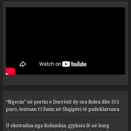
Objekte misterioze fluturojnë
me shpejtësi mbi lagje të
banuara, Pentagoni publikon
dosje të reja mbi UFO-t
5
AUGUST 8, 2026
“Ngecin” në portin e Durrësit
dy ora Rolex dhe 351 puro,
tentuan t’i fusin në Shqipëri të
padeklaruara
1
AUGUST 8, 2026
U ekstradua nga Kolumbia,
“Ngecin” në portin e Durrësit dy ora Rolex dhe 351
gjykata lë në burg “kimistin” e
laboratorit të kokainës në
puro, tentuan t’i fusin në Shqipëri të padeklaruara
Frakull
2
AUGUST 8, 2026
U ekstradua nga Kolumbia, gjykata lë në burg