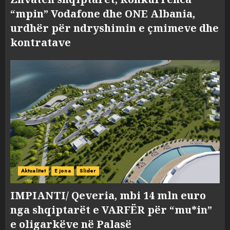
“mpin” Vodafone dhe ONE Albania,
urdhër për ndryshimin e çmimeve dhe
kontratave
Aktualitet
E jona
Slider
IMPIANTI/ Qeveria, mbi 14 mln euro
nga shqiptarët e VARFËR për “mu*in”
e oligarkëve në Palasë