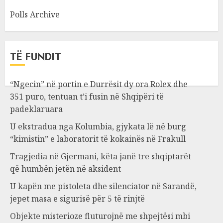
Polls Archive
TË FUNDIT
“Ngecin” në portin e Durrësit dy ora Rolex dhe
351 puro, tentuan t’i fusin në Shqipëri të
padeklaruara
U ekstradua nga Kolumbia, gjykata lë në burg
“kimistin” e laboratorit të kokainës në Frakull
Tragjedia në Gjermani, këta janë tre shqiptarët
që humbën jetën në aksident
U kapën me pistoleta dhe silenciator në Sarandë,
jepet masa e sigurisë për 5 të rinjtë
Objekte misterioze fluturojnë me shpejtësi mbi