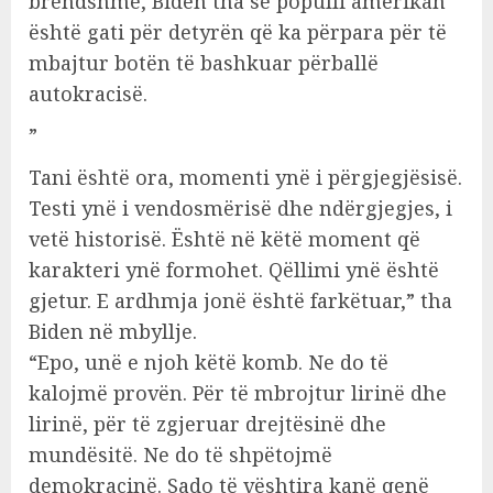
brendshme, Biden tha se populli amerikan
është gati për detyrën që ka përpara për të
mbajtur botën të bashkuar përballë
autokracisë.
”
Tani është ora, momenti ynë i përgjegjësisë.
Testi ynë i vendosmërisë dhe ndërgjegjes, i
vetë historisë. Është në këtë moment që
karakteri ynë formohet. Qëllimi ynë është
gjetur. E ardhmja jonë është farkëtuar,” tha
Biden në mbyllje.
“Epo, unë e njoh këtë komb. Ne do të
kalojmë provën. Për të mbrojtur lirinë dhe
lirinë, për të zgjeruar drejtësinë dhe
mundësitë. Ne do të shpëtojmë
demokracinë. Sado të vështira kanë qenë