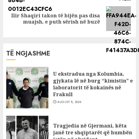
Ilir Shaqiri takon të bijën pas disa
Next
muajsh, e puth sërish në buzë
post:
TË NGJASHME
U ekstradua nga Kolumbia,
gjykata lë në burg “kimistin” e
laboratorit të kokainës në
Frakull
AUGUST 8, 2026
Tragjedia në Gjermani, këta
janë tre shqiptarët që humbën