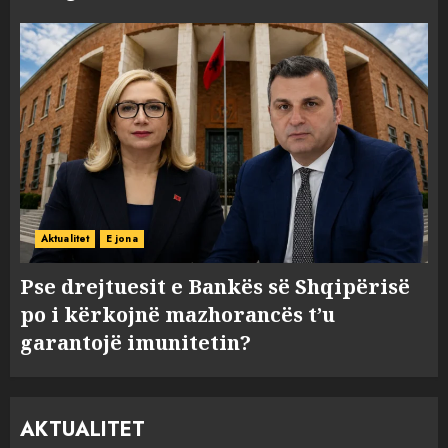
Aktualitet
E jona
Pse drejtuesit e Bankës së Shqipërisë
po i kërkojnë mazhorancës t’u
garantojë imunitetin?
AKTUALITET