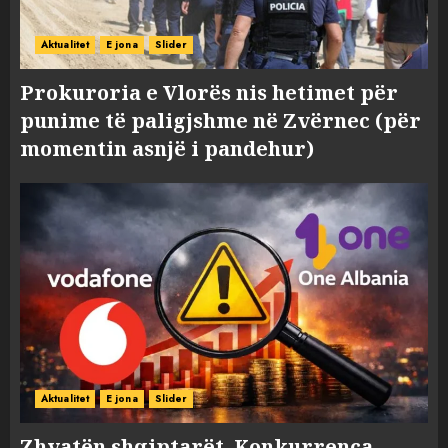
Aktualitet
E jona
Slider
Prokuroria e Vlorës nis hetimet për
punime të paligjshme në Zvërnec (për
momentin asnjë i pandehur)
Aktualitet
E jona
Slider
Zhvatën shqiptarët, Konkurrenca