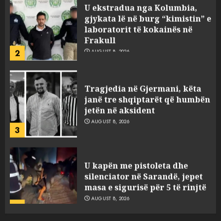
gjykata lë në burg “kimistin” e
laboratorit të kokainës në
Frakull
2
AUGUST 8, 2026
Tragjedia në Gjermani, këta
janë tre shqiptarët që humbën
jetën në aksident
AUGUST 8, 2026
3
U kapën me pistoleta dhe
silenciator në Sarandë, jepet
masa e sigurisë për 5 të rinjtë
AUGUST 8, 2026
4