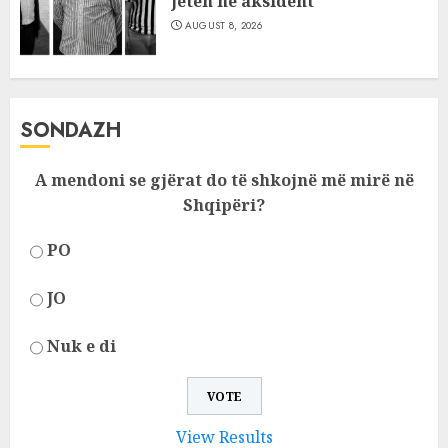
jetën në aksident
AUGUST 8, 2026
SONDAZH
A mendoni se gjërat do të shkojnë më mirë në
Shqipëri?
PO
JO
Nuk e di
View Results