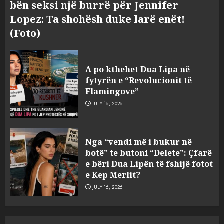
bën seksi një burrë për Jennifer
Lopez: Ta shohësh duke larë enët!
(Foto)
A po kthehet Dua Lipa në
fytyrën e “Revolucionit të
Flamingove”
JULY 16, 2026
Tragjedia në Gjermani, këta
Nga “vendi më i bukur në
janë tre shqiptarët që humbën
botë” te butoni “Delete”: Çfarë
jetën në aksident
e bëri Dua Lipën të fshijë fotot
AUGUST 8, 2026
e Kep Merlit?
3
JULY 16, 2026
U kapën me pistoleta dhe