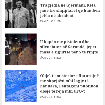
Tragjedia në Gjermani, këta
janë tre shqiptarët që humbën
jetën në aksident
AUGUST 8, 2026
U kapën me pistoleta dhe
silenciator në Sarandë, jepet
masa e sigurisë për 5 të rinjtë
AUGUST 8, 2026
Objekte misterioze fluturojnë
me shpejtësi mbi lagje të
banuara, Pentagoni publikon
dosje të reja mbi UFO-t
AUGUST 8, 2026