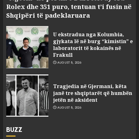
Rolex dhe 351 puro, tentuan t’i fusin në
Shqipëri të padeklaruara
U ekstradua nga Kolumbia,
gjykata lë në burg “kimistin” e
laboratorit të kokainës në
Frakull
AUGUST 8, 2026
Tragjedia në Gjermani, këta
janë tre shqiptarët që humbën
jetën në aksident
AUGUST 8, 2026
BUZZ