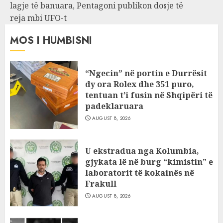
lagje të banuara, Pentagoni publikon dosje të
reja mbi UFO-t
MOS I HUMBISNI
“Ngecin” në portin e Durrësit
dy ora Rolex dhe 351 puro,
tentuan t’i fusin në Shqipëri të
padeklaruara
AUGUST 8, 2026
U ekstradua nga Kolumbia,
gjykata lë në burg “kimistin” e
laboratorit të kokainës në
Frakull
AUGUST 8, 2026