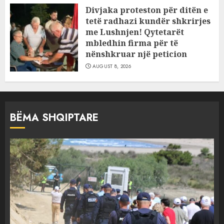
Divjaka proteston për ditën e
tetë radhazi kundër shkrirjes
me Lushnjen! Qytetarët
mbledhin firma për të
nënshkruar një peticion
AUGUST 8, 2026
BËMA SHQIPTARE