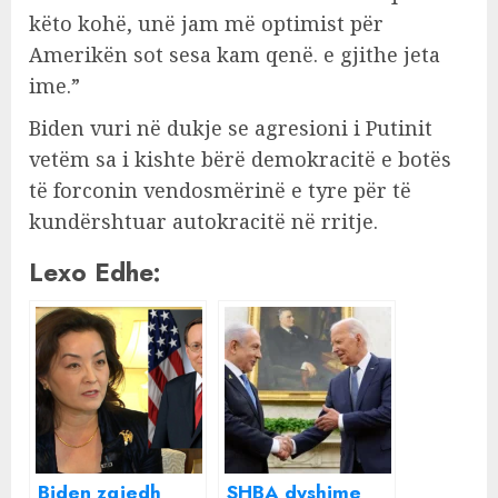
këto kohë, unë jam më optimist për
Amerikën sot sesa kam qenë. e gjithe jeta
ime.”
Biden vuri në dukje se agresioni i Putinit
vetëm sa i kishte bërë demokracitë e botës
të forconin vendosmërinë e tyre për të
kundërshtuar autokracitë në rritje.
Lexo Edhe:
Biden zgjedh
SHBA dyshime