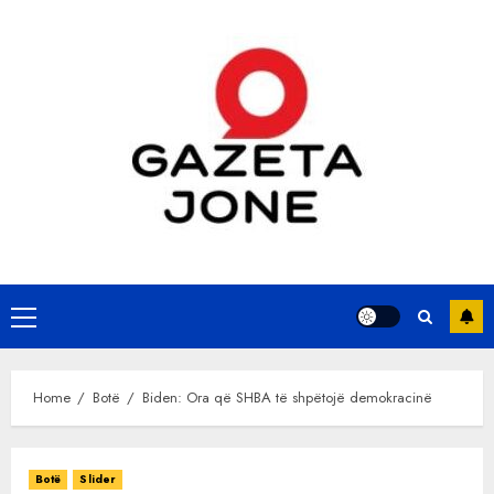
Skip
to
content
Primary
Menu
Home
Botë
Biden: Ora që SHBA të shpëtojë demokracinë
Botë
Slider