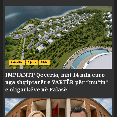
Aktualitet
E jona
Slider
IMPIANTI/ Qeveria, mbi 14 mln euro
nga shqiptarët e VARFËR për “mu*in”
e oligarkëve në Palasë