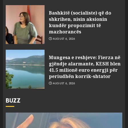
Bashkitë (socialiste) që do
shkrihen, nisin aksionin
kundër propozimit të
mazhorancës
AUGUST 6, 2026
Mungesa e reshjeve: Fierza në
gjëndje alarmante, KESH blen
41.5 milionë euro energji për
periudhën korrik-shtator
AUGUST 6, 2026
BUZZ