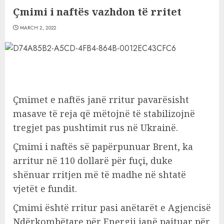
Çmimi i naftës vazhdon të rritet
MARCH 2, 2022
Çmimet e naftës janë rritur pavarësisht
masave të reja që mëtojnë të stabilizojnë
tregjet pas pushtimit rus në Ukrainë.
Çmimi i naftës së papërpunuar Brent, ka
arritur në 110 dollarë për fuçi, duke
shënuar rritjen më të madhe në shtatë
vjetët e fundit.
Çmimi është rritur pasi anëtarët e Agjencisë
Ndërkombëtare për Energji janë pajtuar për