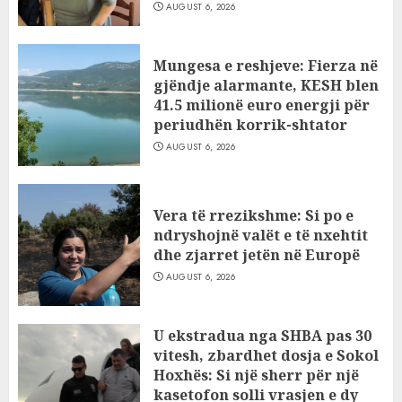
AUGUST 6, 2026
Mungesa e reshjeve: Fierza në
gjëndje alarmante, KESH blen
41.5 milionë euro energji për
periudhën korrik-shtator
AUGUST 6, 2026
Vera të rrezikshme: Si po e
ndryshojnë valët e të nxehtit
dhe zjarret jetën në Europë
AUGUST 6, 2026
U ekstradua nga SHBA pas 30
vitesh, zbardhet dosja e Sokol
Hoxhës: Si një sherr për një
kasetofon solli vrasjen e dy