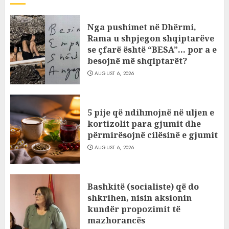
Nga pushimet në Dhërmi,
Rama u shpjegon shqiptarëve
se çfarë është “BESA”… por a e
besojnë më shqiptarët?
AUGUST 6, 2026
5 pije që ndihmojnë në uljen e
kortizolit para gjumit dhe
përmirësojnë cilësinë e gjumit
AUGUST 6, 2026
Bashkitë (socialiste) që do
shkrihen, nisin aksionin
kundër propozimit të
mazhorancës