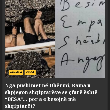
Aktualitet
OP-Ed
Nga pushimet në Dhërmi, Rama u
shpjegon shqiptarëve se çfarë është
“BESA”… por a e besojnë më
shqiptarët?