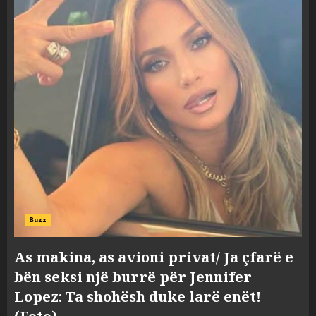
Buzz
As makina, as avioni privat/ Ja çfarë e
bën seksi një burrë për Jennifer
Lopez: Ta shohësh duke larë enët!