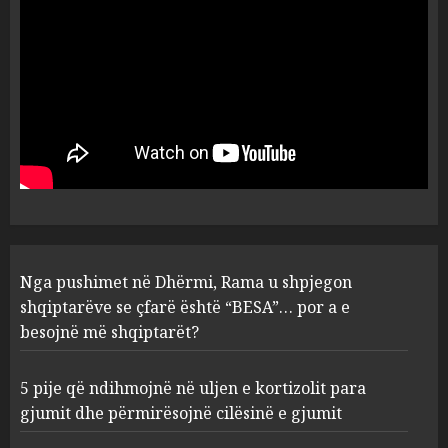
AUGUST 6, 2026
5
Nga pushimet në Dhërmi,
Rama u shpjegon shqiptarëve
se çfarë është “BESA”… por a e
besojnë më shqiptarët?
1
AUGUST 6, 2026
5 pije që ndihmojnë në uljen e
Nga pushimet në Dhërmi, Rama u shpjegon
kortizolit para gjumit dhe
shqiptarëve se çfarë është “BESA”… por a e
përmirësojnë cilësinë e gjumit
besojnë më shqiptarët?
AUGUST 6, 2026
2
5 pije që ndihmojnë në uljen e kortizolit para
gjumit dhe përmirësojnë cilësinë e gjumit
Bashkitë (socialiste) që do
shkrihen, nisin aksionin