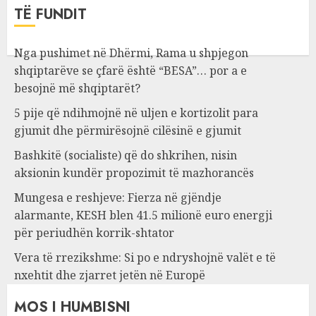
TË FUNDIT
Nga pushimet në Dhërmi, Rama u shpjegon
shqiptarëve se çfarë është “BESA”… por a e
besojnë më shqiptarët?
5 pije që ndihmojnë në uljen e kortizolit para
gjumit dhe përmirësojnë cilësinë e gjumit
Bashkitë (socialiste) që do shkrihen, nisin
aksionin kundër propozimit të mazhorancës
Mungesa e reshjeve: Fierza në gjëndje
alarmante, KESH blen 41.5 milionë euro energji
për periudhën korrik-shtator
Vera të rrezikshme: Si po e ndryshojnë valët e të
nxehtit dhe zjarret jetën në Europë
MOS I HUMBISNI