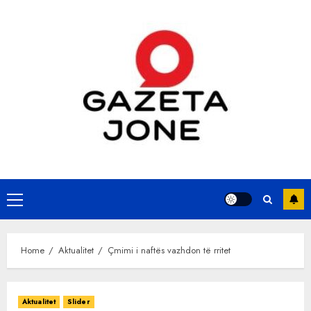
Skip
to
content
Primary
Menu
Home
Aktualitet
Çmimi i naftës vazhdon të rritet
Aktualitet
Slider