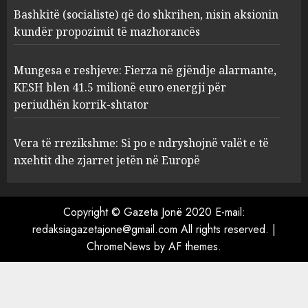
kundër propozimit të
Bashkitë (socialiste) që do shkrihen, nisin aksionin
mazhorancës
kundër propozimit të mazhorancës
3
AUGUST 6, 2026
Mungesa e reshjeve: Fierza në gjëndje alarmante,
Mungesa e reshjeve: Fierza në
KESH blen 41.5 milionë euro energji për
gjëndje alarmante, KESH blen
periudhën korrik-shtator
41.5 milionë euro energji për
periudhën korrik-shtator
Vera të rrezikshme: Si po e ndryshojnë valët e të
4
AUGUST 6, 2026
nxehtit dhe zjarret jetën në Europë
Vera të rrezikshme: Si po e
Copyright © Gazeta Jonë 2020 E-mail:
ndryshojnë valët e të nxehtit
dhe zjarret jetën në Europë
redaksiagazetajone@gmail.com All rights reserved.
|
ChromeNews
AUGUST 6, 2026
by AF themes.
5