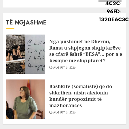
TË NGJASHME
Nga pushimet në Dhërmi,
Rama u shpjegon shqiptarëve
se çfarë është “BESA”… por a e
besojnë më shqiptarët?
AUGUST 6, 2026
Bashkitë (socialiste) që do
shkrihen, nisin aksionin
kundër propozimit të
mazhorancës
AUGUST 6, 2026