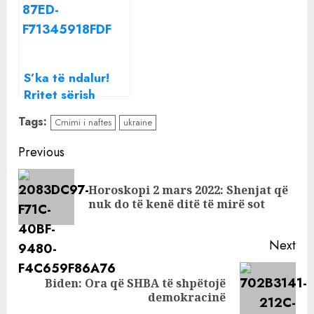
në pikat e
karburanteve
S’ka të ndalur!
Rritet sërish
çmimi i naftës
Tags:
Cmimi i naftes
ukraine
Continue
Previous
Reading
Horoskopi 2 mars 2022: Shenjat që
Pre
nuk do të kenë ditë të mirë sot
pos
Next
Biden: Ora që SHBA të shpëtojë
Next
demokracinë
post: