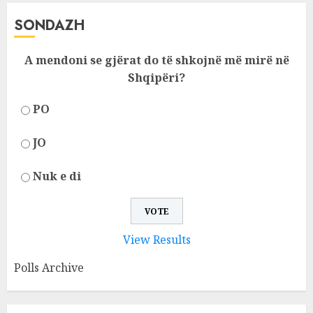
SONDAZH
A mendoni se gjërat do të shkojnë më mirë në
Shqipëri?
PO
JO
Nuk e di
View Results
Polls Archive