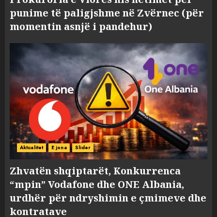
punime të paligjshme në Zvërnec (për
momentin asnjë i pandehur)
Aktualitet
E jona
Slider
Zhvatën shqiptarët, Konkurrenca
“mpin” Vodafone dhe ONE Albania,
urdhër për ndryshimin e çmimeve dhe
kontratave