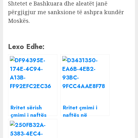
Shtetet e Bashkuara dhe aleatët janë
përgjigjur me sanksione të ashpra kundër
Moskës.
Lexo Edhe:
Rritet sërish
Rritet çmimi i
çmimi i naftës
naftës në
Shqipëri, bordi
nuk e bën publik,
çfarë po ndodh