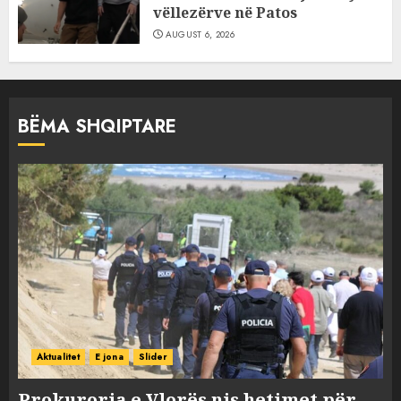
vëllezërve në Patos
AUGUST 6, 2026
BËMA SHQIPTARE
Aktualitet
E jona
Slider
Prokuroria e Vlorës nis hetimet për