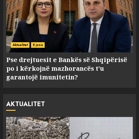
Aktualitet
E jona
Pse drejtuesit e Bankës së Shqipërisë
po i kërkojnë mazhorancës t’u
garantojë imunitetin?
AKTUALITET