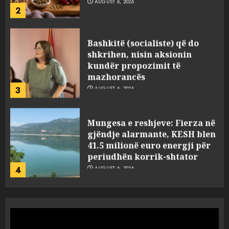
AUGUST 6, 2026
2
Bashkitë (socialiste) që do
shkrihen, nisin aksionin
kundër propozimit të
mazhorancës
3
AUGUST 6, 2026
Mungesa e reshjeve: Fierza në
gjëndje alarmante, KESH blen
41.5 milionë euro energji për
periudhën korrik-shtator
4
AUGUST 6, 2026
Vera të rrezikshme: Si po e
ndryshojnë valët e të nxehtit
dhe zjarret jetën në Europë