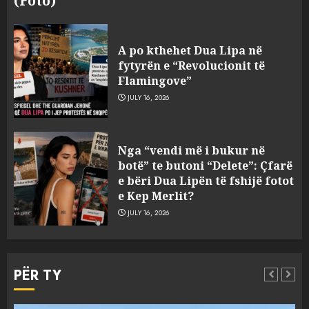
(Foto)
A po kthehet Dua Lipa në
fytyrën e “Revolucionit të
Flamingove”
JULY 16, 2026
Bashkitë (socialiste) që do
Nga “vendi më i bukur në
shkrihen, nisin aksionin
botë” te butoni “Delete”: Çfarë
kundër propozimit të
e bëri Dua Lipën të fshijë fotot
mazhorancës
e Kep Merlit?
3
AUGUST 6, 2026
JULY 16, 2026
Mungesa e reshjeve: Fierza në
gjëndje alarmante, KESH blen
PËR TY
41.5 milionë euro energji për
periudhën korrik-shtator
AUGUST 6, 2026