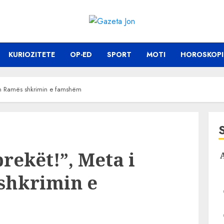
KURIOZITETE
OP-ED
SPORT
MOTI
HOROSKOPI
jton Ramës shkrimin e famshëm
brekët!”, Meta i
shkrimin e