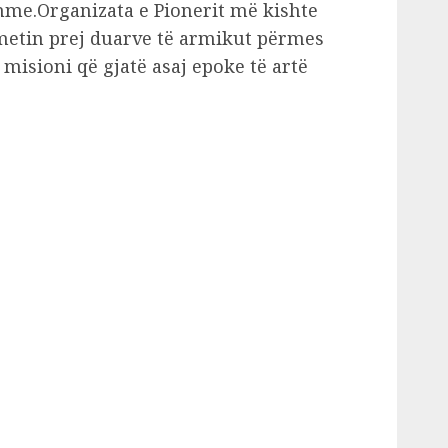
hme.Organizata e Pionerit më kishte
metin prej duarve të armikut përmes
j misioni që gjatë asaj epoke të artë