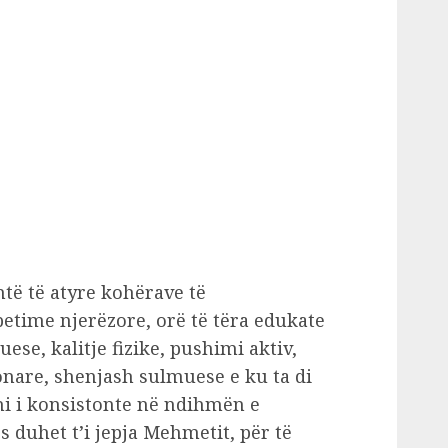
të të atyre kohërave të
etime njerëzore, orë të tëra edukate
ese, kalitje fizike, pushimi aktiv,
ionare, shenjash sulmuese e ku ta di
hi i konsistonte në ndihmën e
ës duhet t’i jepja Mehmetit, për të