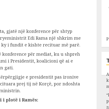
eta, gjatë një konference për shtyp
 kryeministrit Edi Rama një shkrim me
P
ë ky i fundit e kishte recituar më parë.
ë konference për mediat, ku u shpreh
i i Presidentit, koalicioni që ai e
n gati.
A
ërpërgjigje e presidentit pas ironive
k
ecituara prej tij në Korçë, por ndoshta
m
ministrin.
“
i i plotë i Ramës:
p
z