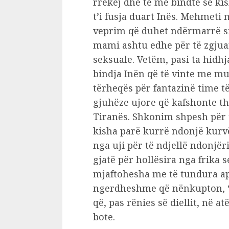
rrekej dhe të më bindte se ki
t’i fusja duart Inës. Mehmeti
veprim që duhet ndërmarrë si
mami ashtu edhe për të zgjuar
seksuale. Vetëm, pasi ta hidh
bindja Inën që të vinte me mua
tërheqës për fantazinë time të
gjuhëze ujore që kafshonte the
Tiranës. Shkonim shpesh për t’
kisha parë kurrë ndonjë kurvë
nga uji për të ndjellë ndonjër
gjatë për hollësira nga frika 
mjaftohesha me të tundura ap
ngerdheshme që nënkupton, “L
që, pas rënies së diellit, në a
bote.