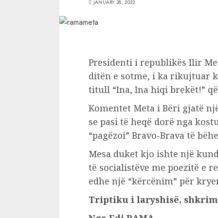
JANUARY 28, 2022
Presidenti i republikës Ilir M
ditën e sotme, i ka rikujtuar
titull “Ina, Ina hiqi brekët!” q
Komentet Meta i Bëri gjatë nj
se pasi të heqë dorë nga kostum
“pagëzoi” Bravo-Brava të bëhe
Mesa duket kjo ishte një kund
të socialistëve me poezitë e r
edhe një “kërcënim” për krye
Triptiku i laryshisë, shkrim