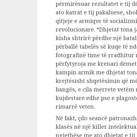
përmirësuar rezultatet e tij
ato katrat e tij pakaluese, sh
qitjeje e armiqve të socializm
revolucionare. “Dhjetat tona 
kisha shtrirë përdhe një batal
përballë tabelës së kuqe të nd
fotografinë time të rradhitur 
përfytyroja me krenari dëme
kampin armik me dhjetat tona
krejtësisht shqetësimin që më 
bangës, e cila merrete vetëm 
kujdestare edhe pse e plagost
rimarrë veten.
Në fakt, çdo seancë patronazh
klasës në një killer intelektua
ngjethëse me ato dhjetat e tij 