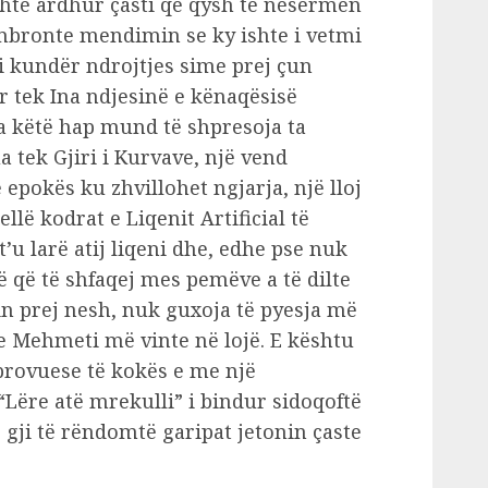
shte ardhur çasti që qysh të nesërmen
 mbronte mendimin se ky ishte i vetmi
 kundër ndrojtjes sime prej çun
 tek Ina ndjesinë e kënaqësisë
ja këtë hap mund të shpresoja ta
 tek Gjiri i Kurvave, një vend
 epokës ku zhvillohet ngjarja, një lloj
llë kodrat e Liqenit Artificial të
u larë atij liqeni dhe, edhe pse nuk
 që të shfaqej mes pemëve a të dilte
in prej nesh, nuk guxoja të pyesja më
se Mehmeti më vinte në lojë. E kështu
rovuese të kokës e me një
ëre atë mrekulli” i bindur sidoqoftë
të gji të rëndomtë garipat jetonin çaste