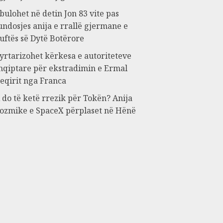
bulohet në detin Jon 83 vite pas
undosjes anija e rrallë gjermane e
uftës së Dytë Botërore
yrtarizohet kërkesa e autoriteteve
hqiptare për ekstradimin e Ermal
eqirit nga Franca
 do të ketë rrezik për Tokën? Anija
ozmike e SpaceX përplaset në Hënë