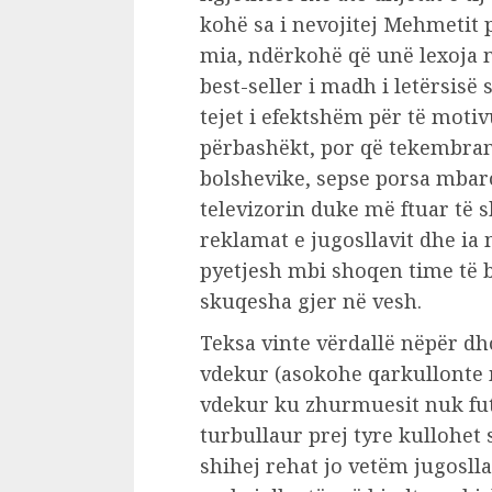
kohë sa i nevojitej Mehmetit 
mia, ndërkohë që unë lexoja me 
best-seller i madh i letërsisë
tejet i efektshëm për të mot
përbashëkt, por që tekembram
bolshevike, sepse porsa mbar
televizorin duke më ftuar të 
reklamat e jugosllavit dhe ia 
pyetjesh mbi shoqen time të b
skuqesha gjer në vesh.
Teksa vinte vërdallë nëpër d
vdekur (asokohe qarkullonte 
vdekur ku zhurmuesit nuk fut
turbullaur prej tyre kullohet
shihej rehat jo vetëm jugosll