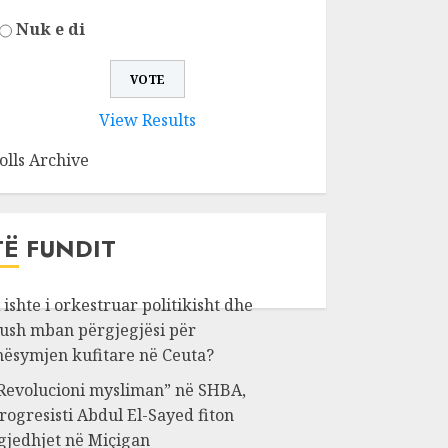
Nuk e di
View Results
olls Archive
TË FUNDIT
 ishte i orkestruar politikisht dhe
ush mban përgjegjësi për
ësymjen kufitare në Ceuta?
Revolucioni mysliman” në SHBA,
rogresisti Abdul El-Sayed fiton
gjedhjet në Miçigan