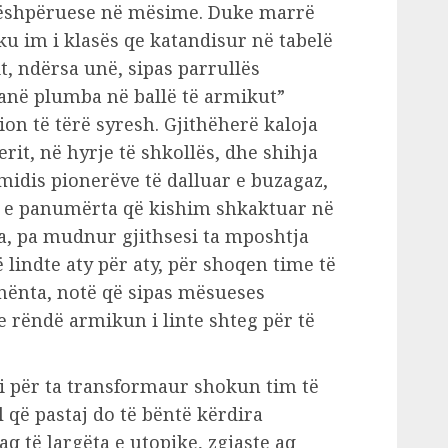
 dëshpëruese në mësime. Duke marrë
oku im i klasës qe katandisur në tabelë
it, ndërsa unë, sipas parrullës
janë plumba në ballë të armikut”
ion të tërë syresh. Gjithëherë kaloja
erit, në hyrje të shkollës, dhe shihja
midis pionerëve të dalluar e buzagaz,
t e panumërta që kishim shkaktuar në
, pa mudnur gjithsesi ta mposhtja
lindte aty për aty, për shoqen time të
nënta, notë që sipas mësueses
e rëndë armikun i linte shteg për të
i për ta transformaur shokun tim të
l që pastaj do të bëntë kërdira
aq të largëta e utopike, zgjaste aq