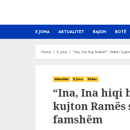
Skip
to
content
E JONA
AKTUALITET
RAJON
BOTË
Home
E jona
“Ina, Ina hiqi brekët!”, Meta i ku
Aktualitet
E jona
Slider
“Ina, Ina hiqi 
kujton Ramës 
famshëm