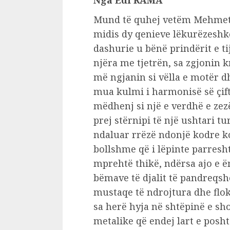
Nga Edi RAMA
Mund të quhej vetëm Mehmet 
midis dy qenieve lëkurëzeshk
dashurie u bënë prindërit e ti
njëra me tjetrën, sa zgjonin k
më ngjanin si vëlla e motër dh
mua kulmi i harmonisë së çiftit
mëdhenj si një e verdhë e zez
prej stërnipi të një ushtari tu
ndaluar rrëzë ndonjë kodre k
bollshme që i lëpinte parresh
mprehtë thikë, ndërsa ajo e ë
bëmave të djalit të pandreqs
mustaqe të ndrojtura dhe flok
sa herë hyja në shtëpinë e sho
metalike që endej lart e posh