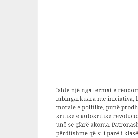
Ishte një nga termat e rëndom
mbingarkuara me iniciativa, b
morale e politike, punë prodhu
kritikë e autokritikë revoluc
unë se çfarë akoma. Patronas
përditshme që si i parë i klas