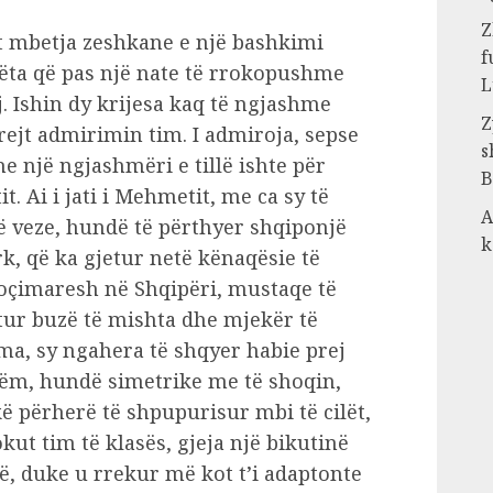
Z
mbetja zeshkane e një bashkimi
f
ëta që pas një nate të rrokopushme
L
j. Ishin dy krijesa kaq të ngjashme
Z
rejt admirimin tim. I admiroja, sepse
s
e një ngjashmëri e tillë ishte për
B
. Ai i jati i Mehmetit, me ca sy të
A
ë veze, hundë të përthyer shqiponjë
k
rk, që ka gjetur netë kënaqësie të
oçimaresh në Shqipëri, mustaqe të
tur buzë të mishta dhe mjekër të
ma, sy ngahera të shqyer habie prej
hëm, hundë simetrike me të shoqin,
ë përherë të shpupurisur mbi të cilët,
kut tim të klasës, gjeja një bikutinë
të, duke u rrekur më kot t’i adaptonte