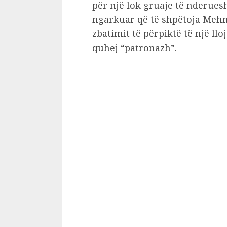
për një lok gruaje të nderues
ngarkuar që të shpëtoja Meh
zbatimit të përpiktë të një llo
quhej “patronazh”.