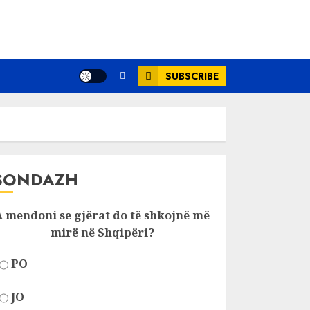
SUBSCRIBE
SONDAZH
A mendoni se gjërat do të shkojnë më
mirë në Shqipëri?
PO
JO