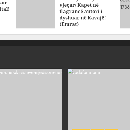
osur
vjeçar/ Kapet në
tal!
flagrancë autori i
dyshuar në Kavajë!
(Emrat)
AUGUST 8, 2026