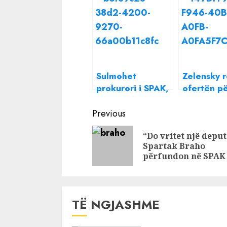
Sulmohet
Zelensky 
prokurori i SPAK,
ofertën p
makina e
evakuimin 
Continue
dyshimtë i pret
nga SHBA
Previous
rrugën në
nevojë pë
Reading
“Do vritet një deput
Elbasan
jo një udh
Spartak Braho
përfundon në SPAK
TË NGJASHME