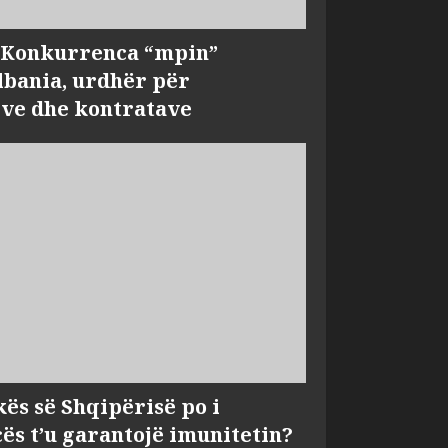
, Konkurrenca “mpin”
bania, urdhër për
ve dhe kontratave
kës së Shqipërisë po i
s t’u garantojë imunitetin?