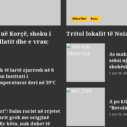
Aktualitet
Buzz
 në Korçë, shoku i
Tritol lokalit të Noi
latit dhe e vrau:
As maki
seksi n
shohësh
 të lartë zjarresh në 8
JULY 25, 20
 Instituti i
mperaturat deri në 39°C
A po kt
“Revolu
i”/ Sulm racist në rrjetet
JULY 16, 20
arit grek me origjinë
fir këtu, nuk duhet të