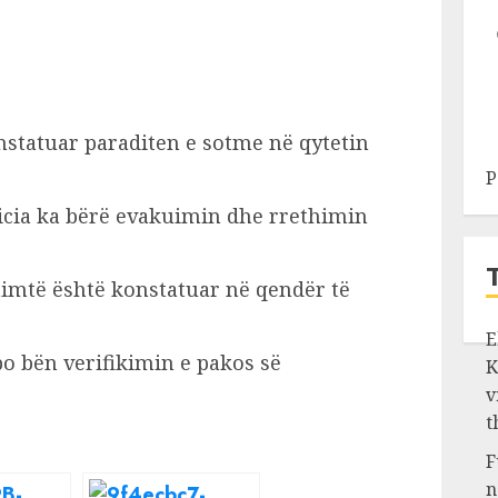
nstatuar paraditen e sotme në qytetin
P
licia ka bërë evakuimin dhe rrethimin
himtë është konstatuar në qendër të
E
po bën verifikimin e pakos së
K
v
t
F
n