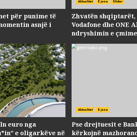
Aktualitet
E jona
Slider
met për punime të
Zhvatën shqiptarët
momentin asnjë i
Vodafone dhe ONE Al
ndryshimin e çmime
Aktualitet
E jona
ln euro nga
Pse drejtuesit e Ban
*in” e oligarkëve në
kërkojnë mazhorancë