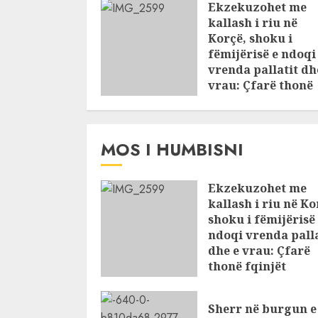
Ekzekuzohet me
kallash i riu në
Korçë, shoku i
fëmijërisë e ndoqi
vrenda pallatit dh
vrau: Çfarë thonë
fqinjët
AUGUST 8, 2026
MOS I HUMBISNI
Ekzekuzohet me
kallash i riu në Ko
shoku i fëmijërisë
ndoqi vrenda palla
dhe e vrau: Çfarë
thonë fqinjët
AUGUST 8, 2026
Sherr në burgun e