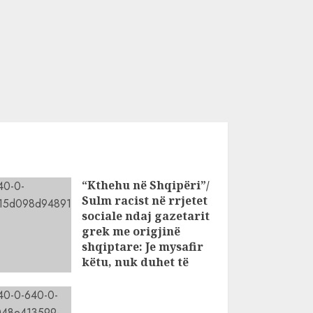
“Kthehu në Shqipëri”/
Sulm racist në rrjetet
sociale ndaj gazetarit
grek me origjinë
shqiptare: Je mysafir
këtu, nuk duhet të
flasësh!
AUGUST 8, 2026