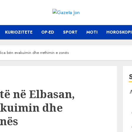
KURIOZITETE
OP-ED
SPORT
MOTI
HOROSKOPI
lica bën evakuimin dhe rrethimin e zonës
të në Elbasan,
akuimin dhe
onës