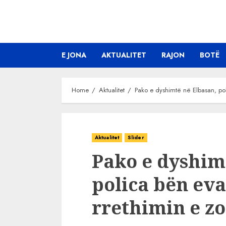
Skip
to
content
E JONA
AKTUALITET
RAJON
BOTË
Home
Aktualitet
Pako e dyshimtë në Elbasan, po
Aktualitet
Slider
Pako e dyshim
polica bën ev
rrethimin e z