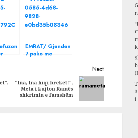
G
n
“
r
m
refuzon
EMRAT/ Gjenden
k
ër
7 pako me
S
e tij
kokainë të
b
: Kam
fshehura në një
Next
(
r armë,
furgon në Portin
et”,
“Ina, Ina hiqi brekët!”,
ëtim
e Durrësit!
T
Previous
Next
Meta i kujton Ramës
3
post:
post:
shkrimin e famshëm
i