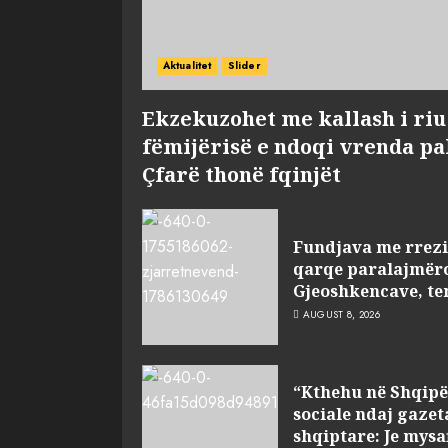
Aktualitet
Slider
Ekzekuzohet me kallash i riu
fëmijërisë e ndoqi vrenda pal
Çfarë thonë fqinjët
Fundjava me rrezik
qarqe paralajmëron
Gjeoshkencave, te
AUGUST 8, 2026
“Kthehu në Shqipër
sociale ndaj gazet
shqiptare: Je mysa