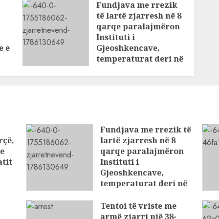
Fundjava me rrezik
të lartë zjarresh në 8
qarqe paralajmëron
Instituti i
e e
Gjeoshkencave,
temperaturat deri në
39°C
AUGUST 8, 2026
Fundjava me rrezik të
rçë,
lartë zjarresh në 8
 e
qarqe paralajmëron
tit
Instituti i
Gjeoshkencave,
temperaturat deri në
39°C
Tentoi të vriste me
AUGUST 8, 2026
armë zjarri një 38-