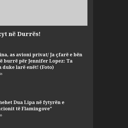
zyt në Durrës!
na, as avioni privat/ Ja çfarë e bën
jë burrë për Jennifer Lopez: Ta
 duke larë enët! (Foto)
26
hehet Dua Lipa në fytyrën e
cionit të Flamingove”
26