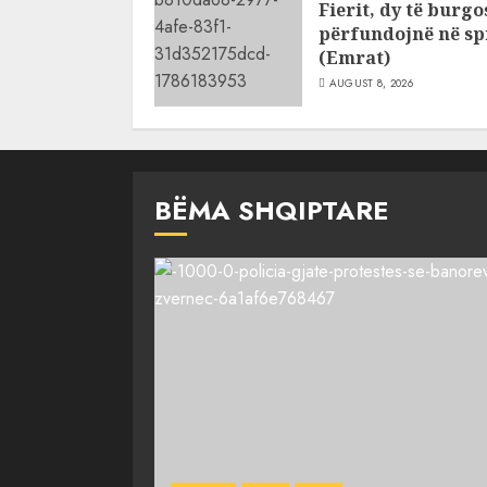
Fierit, dy të burg
përfundojnë në spi
(Emrat)
AUGUST 8, 2026
BËMA SHQIPTARE