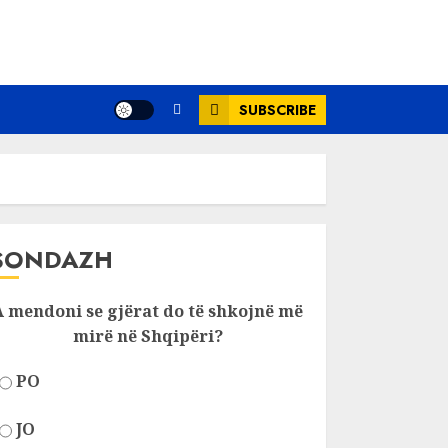
SUBSCRIBE
SONDAZH
A mendoni se gjërat do të shkojnë më
mirë në Shqipëri?
PO
JO