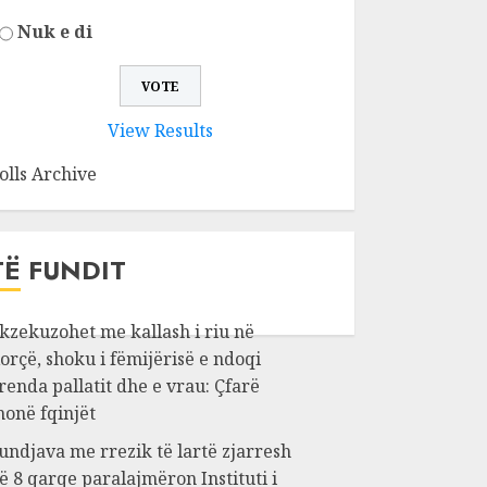
Nuk e di
View Results
olls Archive
TË FUNDIT
kzekuzohet me kallash i riu në
orçë, shoku i fëmijërisë e ndoqi
renda pallatit dhe e vrau: Çfarë
honë fqinjët
undjava me rrezik të lartë zjarresh
ë 8 qarqe paralajmëron Instituti i