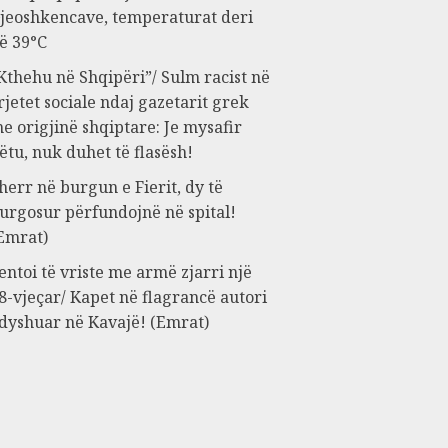
jeoshkencave, temperaturat deri
ë 39°C
Kthehu në Shqipëri”/ Sulm racist në
rjetet sociale ndaj gazetarit grek
e origjinë shqiptare: Je mysafir
ëtu, nuk duhet të flasësh!
herr në burgun e Fierit, dy të
urgosur përfundojnë në spital!
Emrat)
entoi të vriste me armë zjarri një
8-vjeçar/ Kapet në flagrancë autori
 dyshuar në Kavajë! (Emrat)