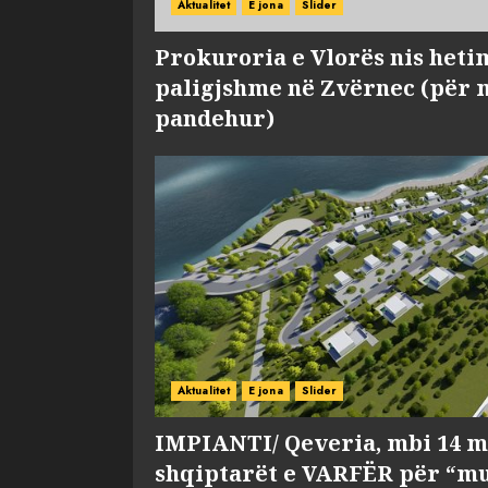
Aktualitet
E jona
Slider
Prokuroria e Vlorës nis heti
paligjshme në Zvërnec (për 
pandehur)
Aktualitet
E jona
Slider
IMPIANTI/ Qeveria, mbi 14 m
shqiptarët e VARFËR për “mu