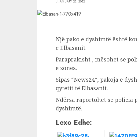
JANUARY 28, 2022
Një pako e dyshimtë është ko
e Elbasanit.
Paraprakisht , mësohet se po
e zonës.
Sipas “News24”, pakoja e dys
qytetit të Elbasanit.
Ndërsa raportohet se policia 
dyshimtë.
Lexo Edhe: