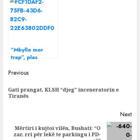
Hysën. Pas 22
nga Librazhdi:
ditëve, mësova
Vajzën e shihnin
se ishte 45
mbi 10 burra,
ditëshe
gjendja e gocës
shtatzënë
ishte e
tmerrshme
“Mbylle mor
trap”, plas
SHERRI për
Continue
Ronela Hajatin.
Previous
Çuni: Mbyll TV
Reading
kur del ti! Aliaj:
Gati prangat, KLSH “djeg” inceneratorin e
Pre
Çështje niveli…
Tiranës
pos
Next
Mërtiri i kujtoi vilën, Bushati: “O
Next
zar, rri për lekë te parkingu i PD-