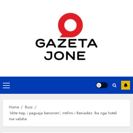
Skip
to
content
Primary
Menu
Home
Buzz
‘Ishte trap, i paguaja benzinën’, rrëfimi i Beniadës: Ika nga hoteli
me valixhe