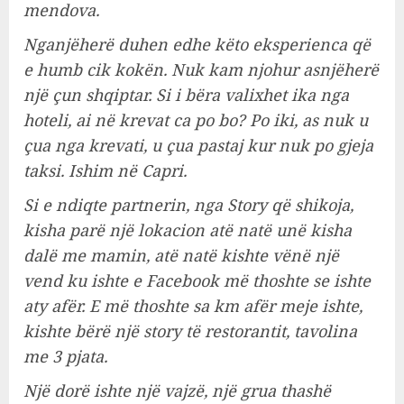
mendova.
Nganjëherë duhen edhe këto eksperienca që
e humb cik kokën. Nuk kam njohur asnjëherë
një çun shqiptar. Si i bëra valixhet ika nga
hoteli, ai në krevat ca po bo? Po iki, as nuk u
çua nga krevati, u çua pastaj kur nuk po gjeja
taksi. Ishim në Capri.
Si e ndiqte partnerin, nga Story që shikoja,
kisha parë një lokacion atë natë unë kisha
dalë me mamin, atë natë kishte vënë një
vend ku ishte e Facebook më thoshte se ishte
aty afër. E më thoshte sa km afër meje ishte,
kishte bërë një story të restorantit, tavolina
me 3 pjata.
Një dorë ishte një vajzë, një grua thashë