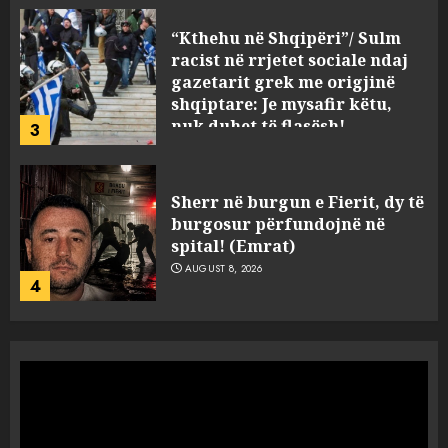
Sherr në burgun e Fierit, dy të
burgosur përfundojnë në
spital! (Emrat)
AUGUST 8, 2026
4
Tentoi të vriste me armë
zjarri një 38-vjeçar/ Kapet në
flagrancë autori i dyshuar në
Kavajë! (Emrat)
5
AUGUST 8, 2026
Ekzekuzohet me kallash i riu
në Korçë, shoku i fëmijërisë e
ndoqi vrenda pallatit dhe e
vrau: Çfarë thonë fqinjët
1
AUGUST 8, 2026