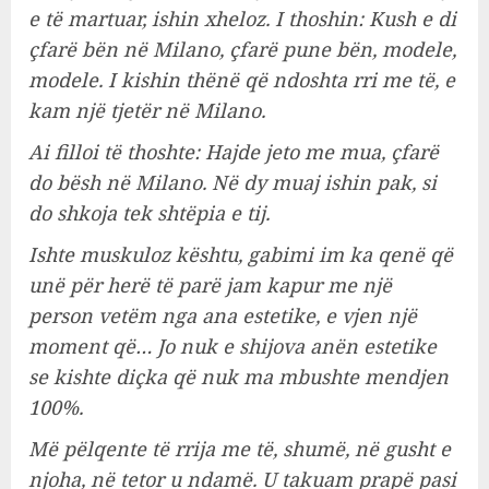
e të martuar, ishin xheloz. I thoshin: Kush e di
çfarë bën në Milano, çfarë pune bën, modele,
modele. I kishin thënë që ndoshta rri me të, e
kam një tjetër në Milano.
Ai filloi të thoshte: Hajde jeto me mua, çfarë
do bësh në Milano. Në dy muaj ishin pak, si
do shkoja tek shtëpia e tij.
Ishte muskuloz kështu, gabimi im ka qenë që
unë për herë të parë jam kapur me një
person vetëm nga ana estetike, e vjen një
moment që… Jo nuk e shijova anën estetike
se kishte diçka që nuk ma mbushte mendjen
100%.
Më pëlqente të rrija me të, shumë, në gusht e
njoha, në tetor u ndamë. U takuam prapë pasi