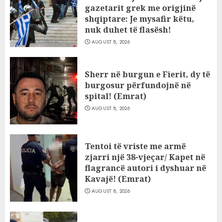
gazetarit grek me origjinë
shqiptare: Je mysafir këtu,
nuk duhet të flasësh!
AUGUST 8, 2026
Sherr në burgun e Fierit, dy të
burgosur përfundojnë në
spital! (Emrat)
AUGUST 8, 2026
Tentoi të vriste me armë
zjarri një 38-vjeçar/ Kapet në
flagrancë autori i dyshuar në
Kavajë! (Emrat)
AUGUST 8, 2026