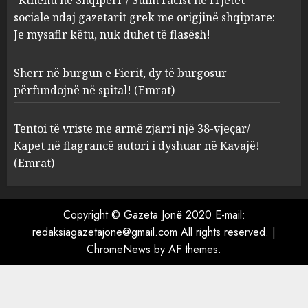
4
sociale ndaj gazetarit grek me origjinë shqiptare:
Je mysafir këtu, nuk duhet të flasësh!
Tentoi të vriste me armë
zjarri një 38-vjeçar/ Kapet në
Sherr në burgun e Fierit, dy të burgosur
flagrancë autori i dyshuar në
përfundojnë në spital! (Emrat)
Kavajë! (Emrat)
5
AUGUST 8, 2026
Tentoi të vriste me armë zjarri një 38-vjeçar/
Kapet në flagrancë autori i dyshuar në Kavajë!
(Emrat)
Copyright © Gazeta Jonë 2020 E-mail:
redaksiagazetajone@gmail.com All rights reserved.
|
ChromeNews
by AF themes.