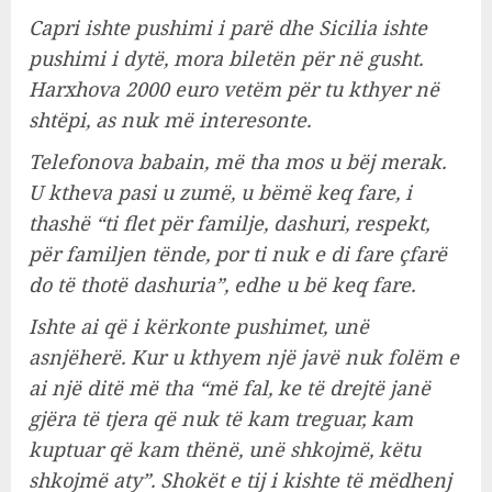
Capri ishte pushimi i parë dhe Sicilia ishte
pushimi i dytë, mora biletën për në gusht.
Harxhova 2000 euro vetëm për tu kthyer në
shtëpi, as nuk më interesonte.
Telefonova babain, më tha mos u bëj merak.
U ktheva pasi u zumë, u bëmë keq fare, i
thashë “ti flet për familje, dashuri, respekt,
për familjen tënde, por ti nuk e di fare çfarë
do të thotë dashuria”, edhe u bë keq fare.
Ishte ai që i kërkonte pushimet, unë
asnjëherë. Kur u kthyem një javë nuk folëm e
ai një ditë më tha “më fal, ke të drejtë janë
gjëra të tjera që nuk të kam treguar, kam
kuptuar që kam thënë, unë shkojmë, këtu
shkojmë aty”. Shokët e tij i kishte të mëdhenj