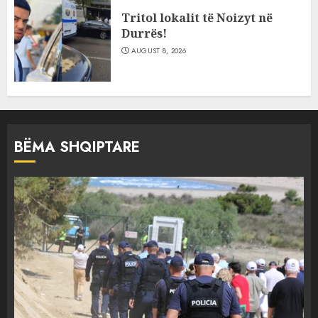
Tritol lokalit të Noizyt në
Durrës!
AUGUST 8, 2026
BËMA SHQIPTARE