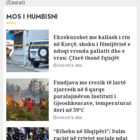
(Emrat)
MOS I HUMBISNI
Ekzekuzohet me kallash i riu
në Korçë, shoku i fëmijërisë e
ndoqi vrenda pallatit dhe e
vrau: Çfarë thonë fqinjët
AUGUST 8, 2026
Fundjava me rrezik të lartë
zjarresh në 8 qarqe
paralajmëron Instituti i
Gjeoshkencave, temperaturat
deri në 39°C
AUGUST 8, 2026
“Kthehu në Shqipëri”/ Sulm
racist në rrjetet sociale ndaj