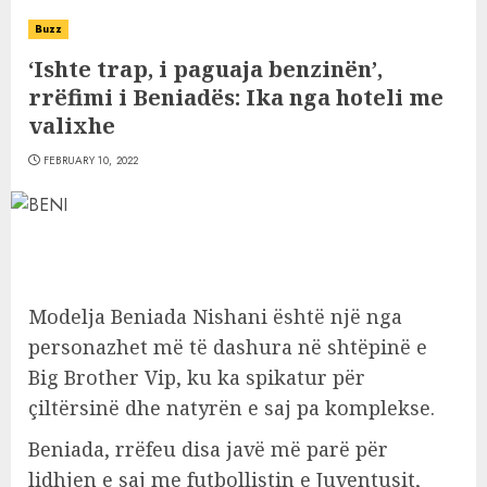
Buzz
‘Ishte trap, i paguaja benzinën’,
rrëfimi i Beniadës: Ika nga hoteli me
valixhe
FEBRUARY 10, 2022
Modelja Beniada Nishani është një nga
personazhet më të dashura në shtëpinë e
Big Brother Vip, ku ka spikatur për
çiltërsinë dhe natyrën e saj pa komplekse.
Beniada, rrëfeu disa javë më parë për
lidhjen e saj me futbollistin e Juventusit,