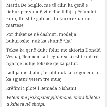
Mattia De Sciglio, me të cilin ka qenë e
lidhur për shtatë vite dhe lidhja përfundoi
kur çifti ishte gati për tu kurorëzuar në
martesë.
Por duket se në dashuri, modelja
bukuroshe, nuk ka shumë “fat”.
Teksa ka qenë duke folur me aktorin Donald
Veshaj, Beniada ka treguar sesi është ndarë
nga një lidhje toksike që ka patur.
Lidhja me djalin, të cilit nuk ia tregoi emrin,
ka zgjatur vetëm tre muaj.
Rrëfimi i plotë i Beniada Nishanit:
Vetëm me psikopatët gjithmonë. Mora biletën
u ktheva në shtëpi.