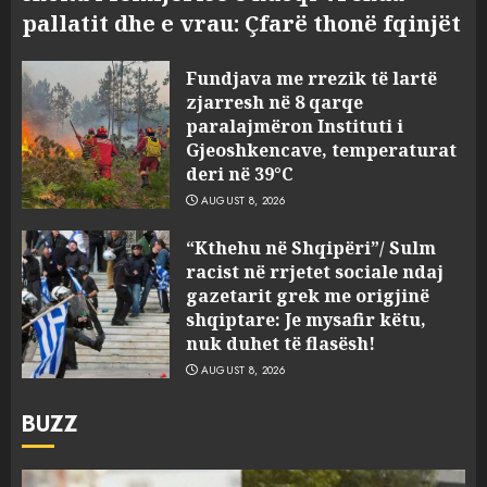
pallatit dhe e vrau: Çfarë thonë fqinjët
Fundjava me rrezik të lartë
zjarresh në 8 qarqe
paralajmëron Instituti i
Gjeoshkencave, temperaturat
deri në 39°C
AUGUST 8, 2026
“Kthehu në Shqipëri”/ Sulm
racist në rrjetet sociale ndaj
gazetarit grek me origjinë
shqiptare: Je mysafir këtu,
nuk duhet të flasësh!
AUGUST 8, 2026
BUZZ