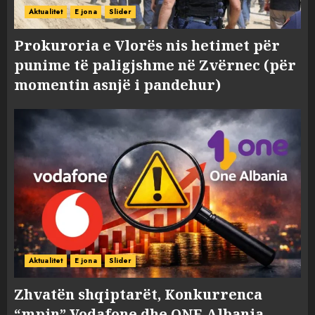
Aktualitet
E jona
Slider
Prokuroria e Vlorës nis hetimet për
punime të paligjshme në Zvërnec (për
momentin asnjë i pandehur)
Aktualitet
E jona
Slider
Zhvatën shqiptarët, Konkurrenca
“mpin” Vodafone dhe ONE Albania,