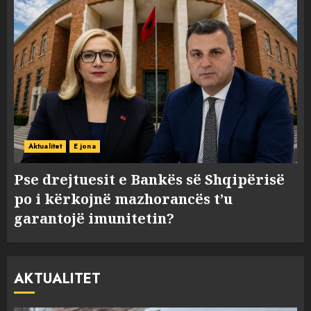
Aktualitet
E jona
Pse drejtuesit e Bankës së Shqipërisë
po i kërkojnë mazhorancës t’u
garantojë imunitetin?
AKTUALITET