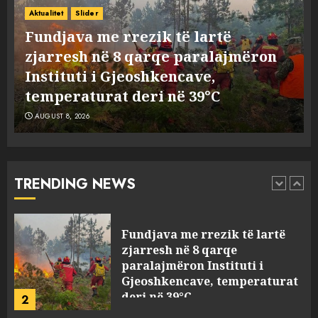
Ekzekuzohet me kallash i riu
Aktualitet
Slider
në Korçë, shoku i fëmijërisë e
Fundjava me rrezik të lartë
ndoqi vrenda pallatit dhe e
zjarresh në 8 qarqe paralajmëron
vrau: Çfarë thonë fqinjët
Instituti i Gjeoshkencave,
1
AUGUST 8, 2026
temperaturat deri në 39°C
AUGUST 8, 2026
Fundjava me rrezik të lartë
zjarresh në 8 qarqe
paralajmëron Instituti i
Gjeoshkencave, temperaturat
TRENDING NEWS
deri në 39°C
2
AUGUST 8, 2026
“Kthehu në Shqipëri”/ Sulm
racist në rrjetet sociale ndaj
gazetarit grek me origjinë
shqiptare: Je mysafir këtu,
nuk duhet të flasësh!
3
AUGUST 8, 2026