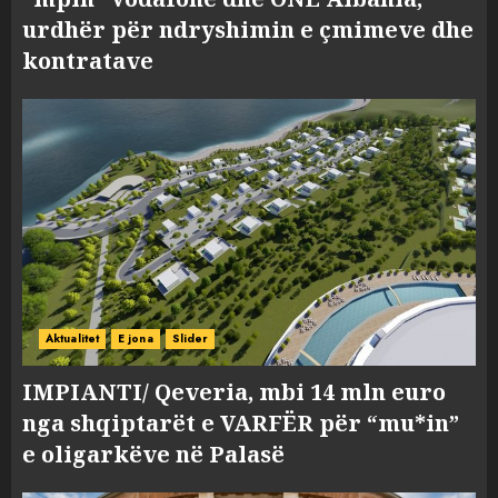
urdhër për ndryshimin e çmimeve dhe
kontratave
Aktualitet
E jona
Slider
IMPIANTI/ Qeveria, mbi 14 mln euro
nga shqiptarët e VARFËR për “mu*in”
e oligarkëve në Palasë