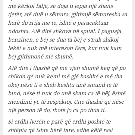
më kërkoi falje, se doja ti jepja një shans
tjetër, atë ditë u sëmura, gjithnjë sëmuresha sa
herë do rrija me të, ishte e paracaktuar
ndoshta. Atë ditë shkova në spital. I paguaja
benzinën, e bëj se dua ta bëj e s’nuk shikoj
lekët e nuk më intereson fare, kur nuk kam
bëj gjithmonë më shumë.
Atë ditë i thashë që më vjen shumë keq që po
shikon që nuk kemi më gjë bashkë e më tha
okej nëse ti e sheh kështu unë smund të të
bind, nëse ti nuk do unë skam ca të bëj, është
mendimi yt, të respektoj. Unë thashë që nëse
një person të do, thotë jo ca po thua ti.
Si erdhi herën e parë që erdhi poshtë te
shtëpia që ishte bërë fare, edhe këtë rast