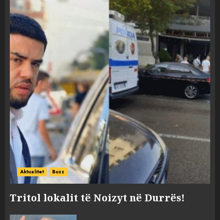
Aktualitet
Buzz
Tritol lokalit të Noizyt në Durrës!
“Kthehu në Shqipëri”/ Sulm