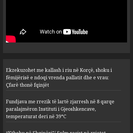
Fundjava me rrezik të lartë
zjarresh në 8 qarqe
paralajmëron Instituti i
Gjeoshkencave, temperaturat
deri në 39°C
2
AUGUST 8, 2026
“Kthehu në Shqipëri”/ Sulm
Ekzekuzohet me kallash i riu në Korçë, shoku i
racist në rrjetet sociale ndaj
gazetarit grek me origjinë
fëmijërisë e ndoqi vrenda pallatit dhe e vrau:
shqiptare: Je mysafir këtu,
Çfarë thonë fqinjët
nuk duhet të flasësh!
3
AUGUST 8, 2026
Fundjava me rrezik të lartë zjarresh në 8 qarqe
paralajmëron Instituti i Gjeoshkencave,
Sherr në burgun e Fierit, dy të
temperaturat deri në 39°C
burgosur përfundojnë në
spital! (Emrat)
“Kthehu në Shqipëri”/ Sulm racist në rrjetet
AUGUST 8, 2026