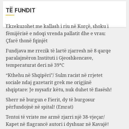
TË FUNDIT
Ekzekuzohet me kallash i riu në Korçë, shoku i
fëmijërisë e ndoqi vrenda pallatit dhe e vrau:
Çfarë thonë fqinjët
Fundjava me rrezik të lartë zjarresh në 8 qarqe
paralajmëron Instituti i Gjeoshkencave,
temperaturat deri në 39°C
“Kthehu në Shqipëri”/ Sulm racist në rrjetet
sociale ndaj gazetarit grek me origjinë
shqiptare: Je mysafir këtu, nuk duhet të flasësh!
Sherr në burgun e Fierit, dy të burgosur
përfundojnë në spital! (Emrat)
Tentoi të vriste me armë zjarri një 38-vjeçar/
Kapet në flagrancë autori i dyshuar në Kavajë!