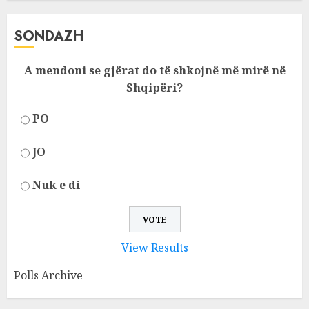
SONDAZH
A mendoni se gjërat do të shkojnë më mirë në
Shqipëri?
PO
JO
Nuk e di
View Results
Polls Archive