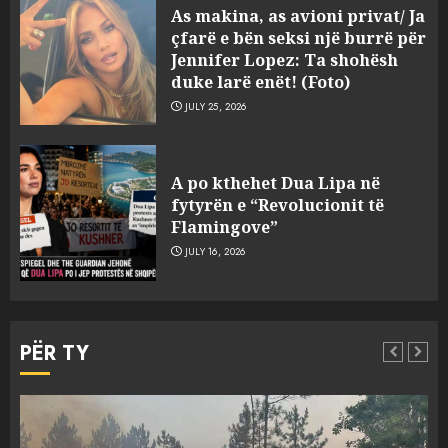
As makina, as avioni privat/ Ja
racist në rrjetet sociale ndaj
çfarë e bën seksi një burrë për
gazetarit grek me origjinë
Jennifer Lopez: Ta shohësh
shqiptare: Je mysafir këtu,
duke larë enët! (Foto)
nuk duhet të flasësh!
3
JULY 25, 2026
AUGUST 8, 2026
Sherr në burgun e Fierit, dy të
A po kthehet Dua Lipa në
burgosur përfundojnë në
fytyrën e “Revolucionit të
spital! (Emrat)
Flamingove”
AUGUST 8, 2026
4
JULY 16, 2026
Tentoi të vriste me armë
zjarri një 38-vjeçar/ Kapet në
PËR TY
flagrancë autori i dyshuar në
Kavajë! (Emrat)
5
AUGUST 8, 2026