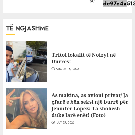
post:
së”
TË NGJASHME
Tritol lokalit të Noizyt në
Durrës!
AUGUST 8, 2026
As makina, as avioni privat/ Ja
çfarë e bën seksi një burrë për
Jennifer Lopez: Ta shohësh
duke larë enët! (Foto)
JULY 25, 2026