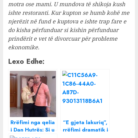
motra ose mami. U mundova të shikoja kush
ishte restoranti. Kur kupton se humb kohë me
njerëzit në fund e kuptova e ishte trap fare e
do kisha përfunduar si kishin përfunduar
prindërit e vet të divorcuar për probleme
ekonomike.
Lexo Edhe:
Rrëfimi nga qelia
“E gjeta lakuriq”,
i Dan Hutrës: Si u
rrëfimi dramatik i
njoha me Alketa
babait të nuses