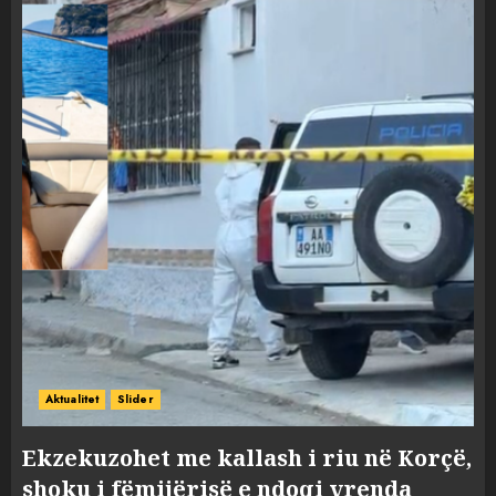
Aktualitet
Slider
Ekzekuzohet me kallash i riu në Korçë,
shoku i fëmijërisë e ndoqi vrenda