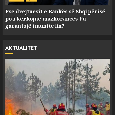
Pse drejtuesit e Bankës së Shqipërisë
po i kërkojnë mazhorancës t’u
garantojë imunitetin?
AKTUALITET