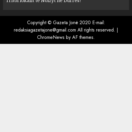
Tritol lokalit të Noizyt në Durrës!
Tritol lokalit të Noizyt në
Copyright © Gazeta Jonë 2020 E-mail:
Durrës!
redaksiagazetajone@gmail.com All rights reserved.
|
AUGUST 8, 2026
ChromeNews
by AF themes.
5