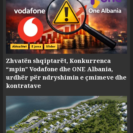
Aktualitet
E jona
Slider
Zhvatën shqiptarët, Konkurrenca
“mpin” Vodafone dhe ONE Albania,
urdhër për ndryshimin e çmimeve dhe
kontratave