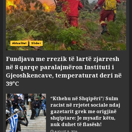
Aktualitet
Slider
Fundjava me rrezik të lartë zjarresh
në 8 qarqe paralajmëron Instituti i
Gjeoshkencave, temperaturat deri në
39°C
“Kthehu në Shqipëri”/ Sulm
racist në rrjetet sociale ndaj
gazetarit grek me origjinë
shqiptare: Je mysafir këtu,
nuk duhet të flasësh!
AUGUST 8, 2026