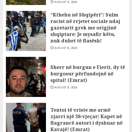
AUGUST 8, 2026
“Kthehu në Shqipëri”/ Sulm
racist në rrjetet sociale ndaj
gazetarit grek me origjinë
shqiptare: Je mysafir këtu,
nuk duhet të flasësh!
AUGUST 8, 2026
Sherr në burgun e Fierit, dy të
burgosur përfundojnë në
spital! (Emrat)
AUGUST 8, 2026
Tentoi të vriste me armë
zjarri një 38-vjeçar/ Kapet në
flagrancë autori i dyshuar në
Kavajë! (Emrat)