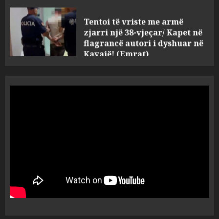
Tentoi të vriste me armë
zjarri një 38-vjeçar/ Kapet në
flagrancë autori i dyshuar në
Kavajë! (Emrat)
4
AUGUST 8, 2026
Tritol lokalit të Noizyt në
Durrës!
AUGUST 8, 2026
5
Fundjava me rrezik të lartë
zjarresh në 8 qarqe
paralajmëron Instituti i
Gjeoshkencave, temperaturat
deri në 39°C
1
AUGUST 8, 2026