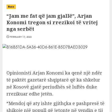
Buzz
“Jam me fat që jam gjallë”, Arjan
Konomi tregon si rrezikoi të vritej
nga serbët
FEBRUARY 17, 2022
Opinionisti Arjan Konomi ka qenë një ndër
të paktët gazetarë shqiptarë që ka shkelur
në Kosovë gjatë periudhës së luftës duke
rrezikuar edhe jetën.
“Mendoj që aty ishte gjithçka e pashpresë të
shikoje një popull që jetonte në vendin e tij