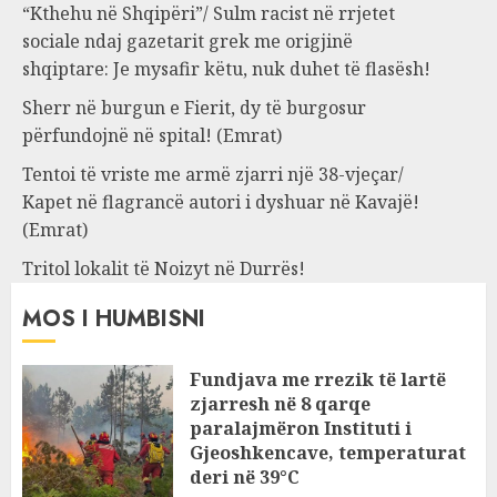
“Kthehu në Shqipëri”/ Sulm racist në rrjetet
sociale ndaj gazetarit grek me origjinë
shqiptare: Je mysafir këtu, nuk duhet të flasësh!
Sherr në burgun e Fierit, dy të burgosur
përfundojnë në spital! (Emrat)
Tentoi të vriste me armë zjarri një 38-vjeçar/
Kapet në flagrancë autori i dyshuar në Kavajë!
(Emrat)
Tritol lokalit të Noizyt në Durrës!
MOS I HUMBISNI
Fundjava me rrezik të lartë
zjarresh në 8 qarqe
paralajmëron Instituti i
Gjeoshkencave, temperaturat
deri në 39°C