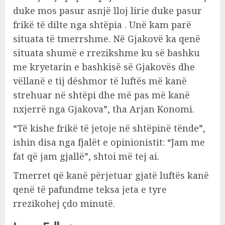
duke mos pasur asnjë lloj lirie duke pasur
frikë të dilte nga shtëpia . Unë kam parë
situata të tmerrshme. Në Gjakovë ka qenë
situata shumë e rrezikshme ku së bashku
me kryetarin e bashkisë së Gjakovës dhe
vëllanë e tij dëshmor të luftës më kanë
strehuar në shtëpi dhe më pas më kanë
nxjerrë nga Gjakova”, tha Arjan Konomi.
“Të kishe frikë të jetoje në shtëpinë tënde”,
ishin disa nga fjalët e opinionistit: “Jam me
fat që jam gjallë”, shtoi më tej ai.
Tmerret që kanë përjetuar gjatë luftës kanë
qenë të pafundme teksa jeta e tyre
rrezikohej çdo minutë.