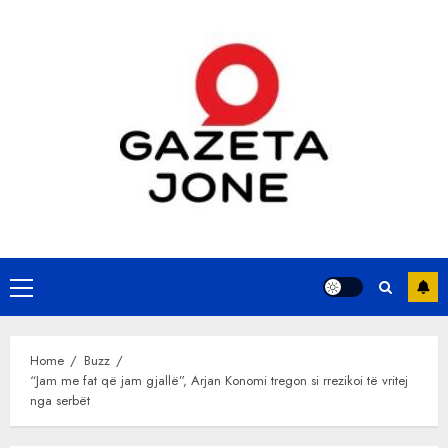
Skip
to
content
Primary
Menu
Home
Buzz
“Jam me fat që jam gjallë”, Arjan Konomi tregon si rrezikoi të vritej
nga serbët