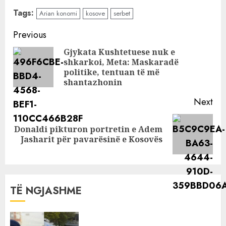
ja si është
Tags:
Arian konomi
kosove
serbet
gjendja
shëndetësore e
Continue
Previous
Arjan Konomit
Reading
Gjykata Kushtetuese nuk e
shkarkoi, Meta: Maskaradë
Pre
politike, tentuan të më
pos
shantazhonin
Next
Donaldi pikturon portretin e Adem
Next
Jasharit për pavarësinë e Kosovës
post:
TË NGJASHME