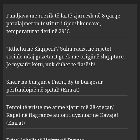
“Kthehu në Shqipëri”/ Sulm
Fundjava me rrezik të lartë zjarresh në 8 qarqe
racist në rrjetet sociale ndaj
gazetarit grek me origjinë
paralajmëron Instituti i Gjeoshkencave,
shqiptare: Je mysafir këtu,
temperaturat deri në 39°C
nuk duhet të flasësh!
2
AUGUST 8, 2026
“Kthehu në Shqipëri”/ Sulm racist në rrjetet
sociale ndaj gazetarit grek me origjinë shqiptare:
Sherr në burgun e Fierit, dy të
Je mysafir këtu, nuk duhet të flasësh!
burgosur përfundojnë në
spital! (Emrat)
Sherr në burgun e Fierit, dy të burgosur
AUGUST 8, 2026
3
përfundojnë në spital! (Emrat)
Tentoi të vriste me armë
Tentoi të vriste me armë zjarri një 38-vjeçar/
zjarri një 38-vjeçar/ Kapet në
Kapet në flagrancë autori i dyshuar në Kavajë!
flagrancë autori i dyshuar në
(Emrat)
Kavajë! (Emrat)
4
AUGUST 8, 2026