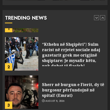
zjarresh në 8 qarqe
paralajmëron Instituti i
Gjeoshkencave, temperaturat
TRENDING NEWS
deri në 39°C
1
AUGUST 8, 2026
“Kthehu në Shqipëri”/ Sulm
racist në rrjetet sociale ndaj
gazetarit grek me origjinë
shqiptare: Je mysafir këtu,
nuk duhet të flasësh!
2
AUGUST 8, 2026
Sherr në burgun e Fierit, dy të
burgosur përfundojnë në
spital! (Emrat)
AUGUST 8, 2026
3