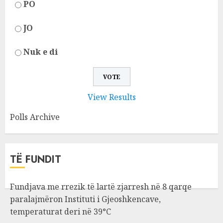
PO
JO
Nuk e di
View Results
Polls Archive
TË FUNDIT
Fundjava me rrezik të lartë zjarresh në 8 qarqe
paralajmëron Instituti i Gjeoshkencave,
temperaturat deri në 39°C