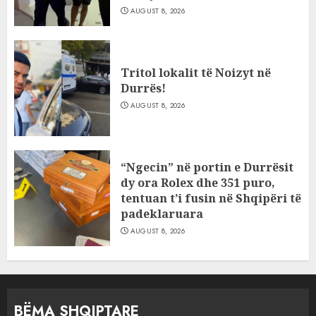
AUGUST 8, 2026
Tritol lokalit të Noizyt në
Durrës!
AUGUST 8, 2026
“Ngecin” në portin e Durrësit
dy ora Rolex dhe 351 puro,
tentuan t’i fusin në Shqipëri të
padeklaruara
AUGUST 8, 2026
BËMA SHQIPTARE