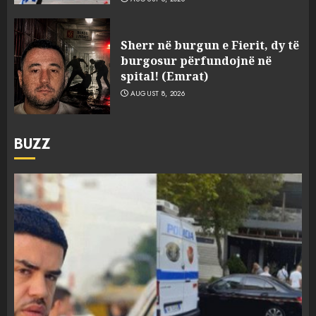
Sherr në burgun e Fierit, dy të
burgosur përfundojnë në
spital! (Emrat)
AUGUST 8, 2026
BUZZ