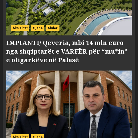
Aktualitet
E jona
Slider
IMPIANTI/ Qeveria, mbi 14 mln euro
nga shqiptarët e VARFËR për “mu*in”
e oligarkëve në Palasë
Aktualitet
E jona