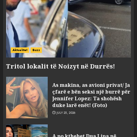
Aktualitet
Buzz
Tritol lokalit të Noizyt në Durrës!
As makina, as avioni privat/ Ja
çfarë e bën seksi një burrë për
Jennifer Lopez: Ta shohësh
duke larë enët! (Foto)
JULY 25, 2026
Sherr në burgun e Fierit, dy të
A po kthehet Dua Lipa në
burgosur përfundojnë në