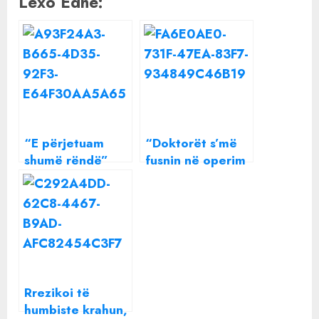
Lexo Edhe:
“E përjetuam
“Doktorët s’më
shumë rëndë”
fusnin në operim
Arjan Konomi
se skisha para”,
tregon momentin
Arjan Konomi
më të vështirë në
tregon kush ja
“Përputhen”
pagoi shpenzimet
e mëdha në spital
Rrezikoi të
humbiste krahun,