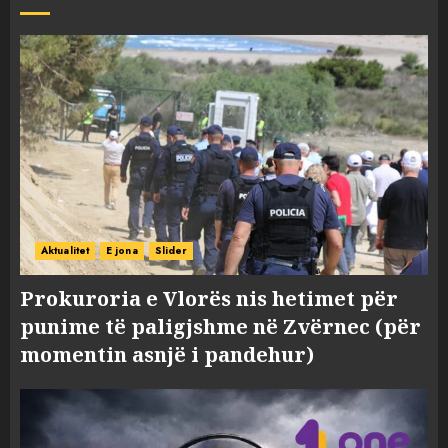
Aktualitet
E jona
Slider
Prokuroria e Vlorës nis hetimet për
punime të paligjshme në Zvërnec (për
momentin asnjë i pandehur)