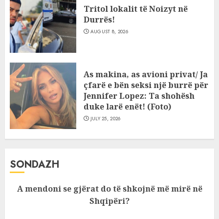
Tritol lokalit të Noizyt në
Durrës!
AUGUST 8, 2026
As makina, as avioni privat/ Ja
çfarë e bën seksi një burrë për
Jennifer Lopez: Ta shohësh
duke larë enët! (Foto)
JULY 25, 2026
SONDAZH
A mendoni se gjërat do të shkojnë më mirë në
Shqipëri?