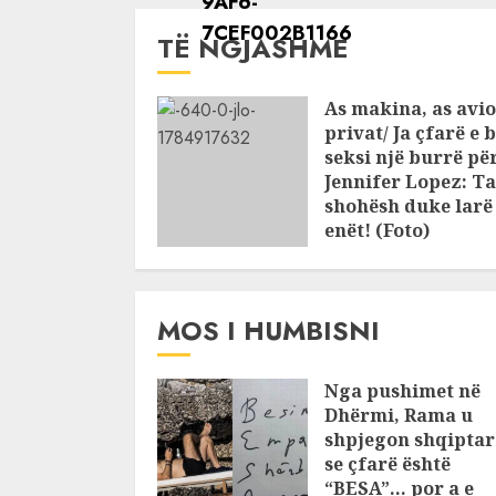
TË NGJASHME
As makina, as avio
privat/ Ja çfarë e 
seksi një burrë pë
Jennifer Lopez: Ta
shohësh duke larë
enët! (Foto)
JULY 25, 2026
MOS I HUMBISNI
Nga pushimet në
Dhërmi, Rama u
shpjegon shqiptar
se çfarë është
“BESA”… por a e