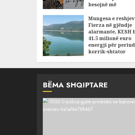
besojnë më
shqiptarët?
Mungesa e reshjev
AUGUST 6, 2026
Fierza në gjëndje
alarmante, KESH 
41.5 milionë euro
energji për periu
korrik-shtator
AUGUST 6, 2026
BËMA SHQIPTARE