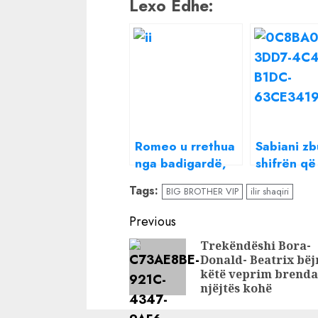
Lexo Edhe:
Romeo u rrethua
Sabiani zb
nga badigardë,
shifrën që 
Ilir Shaqiri reagon
dhuruar Ili
Tags:
BIG BROTHER VIP
ilir shaqiri
një natë pas
Shaqiri pa
fitores
fitores së
Continue
Previous
Reading
Trekëndëshi Bora-
Donald- Beatrix bëj
këtë veprim brenda
njëjtës kohë