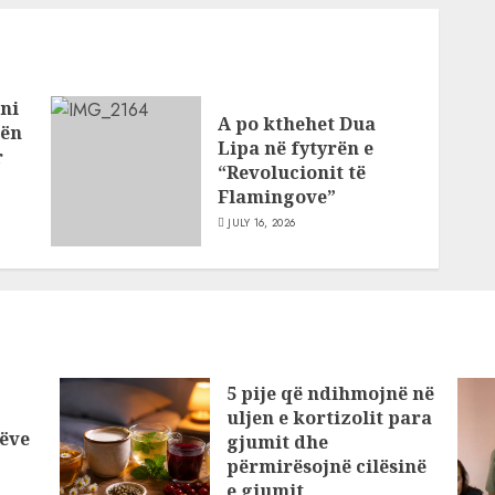
ni
A po kthehet Dua
bën
Lipa në fytyrën e
r
“Revolucionit të
Flamingove”
JULY 16, 2026
5 pije që ndihmojnë në
uljen e kortizolit para
ëve
gjumit dhe
përmirësojnë cilësinë
e gjumit