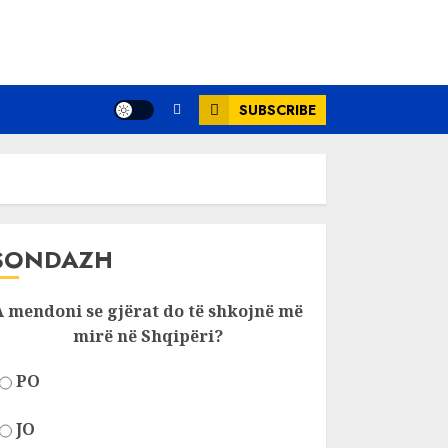
SUBSCRIBE
SONDAZH
A mendoni se gjërat do të shkojnë më
mirë në Shqipëri?
PO
JO