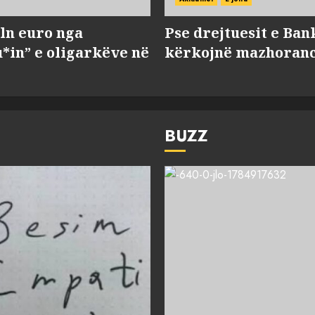
ln euro nga
Pse drejtuesit e Ban
*in” e oligarkëve në
kërkojnë mazhorancë
BUZZ