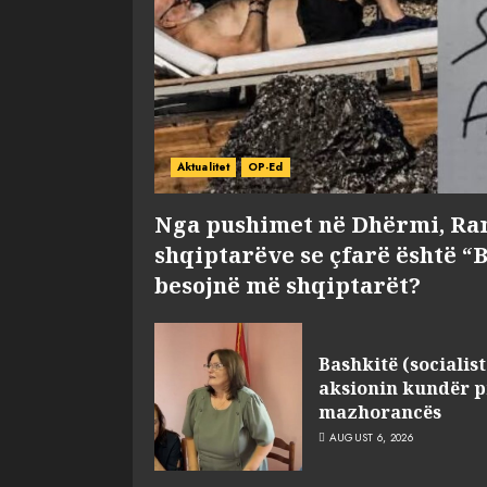
Aktualitet
OP-Ed
Nga pushimet në Dhërmi, Ra
shqiptarëve se çfarë është “
besojnë më shqiptarët?
Bashkitë (socialist
aksionin kundër p
mazhorancës
AUGUST 6, 2026