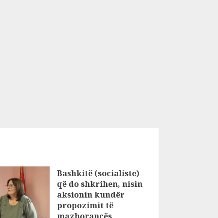
Bashkitë (socialiste)
që do shkrihen, nisin
aksionin kundër
propozimit të
mazhorancës