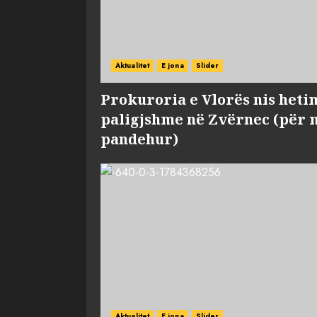
Aktualitet
E jona
Slider
Prokuroria e Vlorës nis heti
paligjshme në Zvërnec (për 
pandehur)
Aktualitet
E jona
Slider