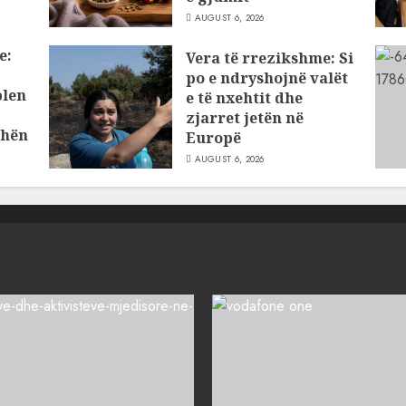
AUGUST 6, 2026
e:
Vera të rrezikshme: Si
po e ndryshojnë valët
blen
e të nxehtit dhe
zjarret jetën në
dhën
Europë
AUGUST 6, 2026