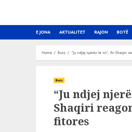
Skip
to
content
E JONA
AKTUALITET
RAJON
BOTË
Home
Buzz
“Ju ndjej njerëz të mi”, Ilir Shaqiri r
Buzz
“Ju ndjej njerëz
Shaqiri reagon
fitores