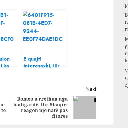
p
B
n
m
M
g
m
ulon
E quajti
k
i ka
interesaxhi, Ilir
V
r
Shaqiri reagon
n
s
pas deklaratave
z
 BBV
të Tan Bramës,
Next
zbulon mesazhet
Romeo u rrethua nga
e këtij të fundit
në
badigardë, Ilir Shaqiri
Previous
Next
 të
reagon një natë pas
post:
post:
fitores