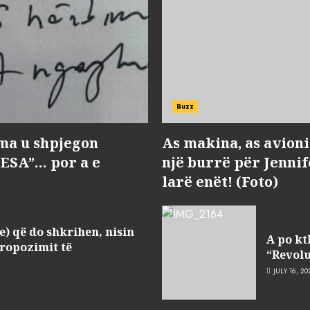
Buzz
ma u shpjegon
As makina, as avioni 
BESA”… por a e
një burrë për Jenni
larë enët! (Foto)
e) që do shkrihen, nisin
A po kt
ropozimit të
“Revolu
JULY 16, 20