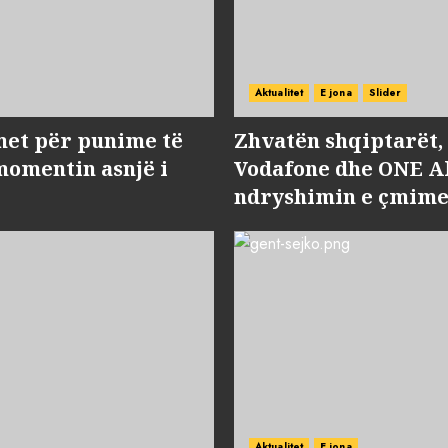
Aktualitet
E jona
Slider
met për punime të
Zhvatën shqiptarët
momentin asnjë i
Vodafone dhe ONE Al
ndryshimin e çmime
Aktualitet
E jona