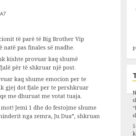
cionit të parë të Big Brother Vip
ë natë pas finales së madhe.
P
 nuk kishte provuar kaq shumë
jalë për të shkruar një post.
ovuar kaq shume emocion per te
 gjej dot fjale per te pershkruar
N
 qe me dhuruat me votat tuaja.
s
 e mot! Jemi 1 dhe do festojme shume
“
s
eminderit nga zemra, Ju Dua”, shkruan
5
k