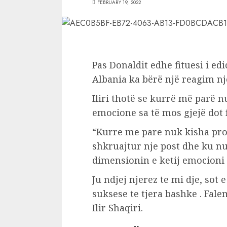
FEBRUARY 19, 2022
Pas Donaldit edhe fituesi i edi
Albania ka bërë një reagim nj
Iliri thotë se kurrë më parë
emocione sa të mos gjejë dot f
“Kurre me pare nuk kisha pr
shkruajtur nje post dhe ku nuk
dimensionin e ketij emocioni
Ju ndjej njerez te mi dje, sot
suksese te tjera bashke . Fal
Ilir Shaqiri.