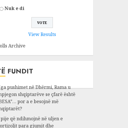
Nuk e di
View Results
olls Archive
TË FUNDIT
ga pushimet në Dhërmi, Rama u
hpjegon shqiptarëve se çfarë është
BESA”… por a e besojnë më
hqiptarët?
 pije që ndihmojnë në uljen e
ortizolit para gjumit dhe