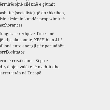
ërmirësojnë cilësinë e gjumit
ashkitë (socialiste) që do shkrihen,
isin aksionin kundër propozimit të
azhorancës
ungesa e reshjeve: Fierza në
jëndje alarmante, KESH blen 41.5
ilionë euro energji për periudhën
orrik-shtator
era të rrezikshme: Si po e
dryshojnë valët e të nxehtit dhe
jarret jetën në Europë