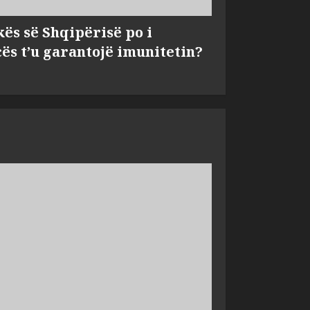
kës së Shqipërisë po i
s t’u garantojë imunitetin?