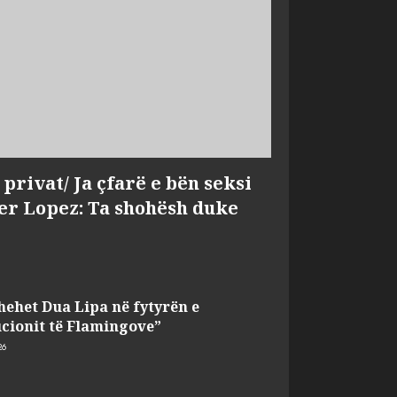
privat/ Ja çfarë e bën seksi
fer Lopez: Ta shohësh duke
hehet Dua Lipa në fytyrën e
cionit të Flamingove”
26