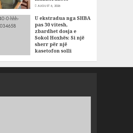
AUGUST 6, 2026
U ekstradua nga SHBA
pas 30 vitesh,
zbardhet dosja e
Sokol Hoxhës: Si një
sherr për një
kasetofon solli
vrasjen e dy
vëllezërve në Patos
AUGUST 6, 2026