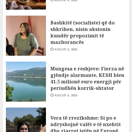
AUGUST 6, 2026
Bashkitë (socialiste) që do
shkrihen, nisin aksionin
kundër propozimit të
mazhorancës
AUGUST 6, 2026
Mungesa e reshjeve: Fierza në
gjëndje alarmante, KESH blen
41.5 milionë euro energji për
periudhën korrik-shtator
AUGUST 6, 2026
Vera të rrezikshme: Si po e
ndryshojnë valët e të nxehtit
dhe zjarret jetën në Europë