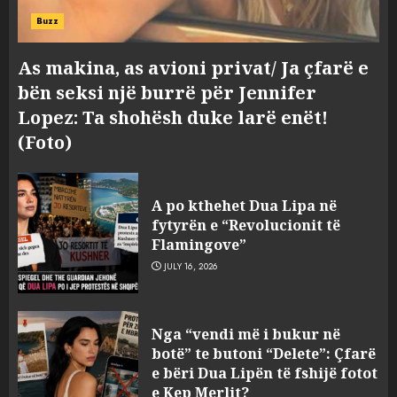
Buzz
As makina, as avioni privat/ Ja çfarë e
bën seksi një burrë për Jennifer
Lopez: Ta shohësh duke larë enët!
(Foto)
A po kthehet Dua Lipa në
fytyrën e “Revolucionit të
Flamingove”
JULY 16, 2026
Bashkitë (socialiste) që do
Nga “vendi më i bukur në
shkrihen, nisin aksionin
botë” te butoni “Delete”: Çfarë
kundër propozimit të
e bëri Dua Lipën të fshijë fotot
mazhorancës
e Kep Merlit?