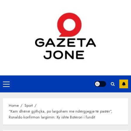
Skip
to
content
Primary
Menu
Home
Sport
“Kam dhënë gjithçka, po largohem me ndërgjegje të pastër”,
Ronaldo konfirmon largimin: Ky ishte Botërori i fundit