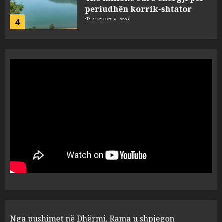
periudhën korrik-shtator
4
AUGUST 6, 2026
Vera të rrezikshme: Si po e
ndryshojnë valët e të nxehtit
dhe zjarret jetën në Europë
AUGUST 6, 2026
5
Nga pushimet në Dhërmi,
Rama u shpjegon shqiptarëve
se çfarë është “BESA”… por a e
besojnë më shqiptarët?
1
AUGUST 6, 2026
5 pije që ndihmojnë në uljen e
Nga pushimet në Dhërmi, Rama u shpjegon