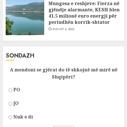
Mungesa e reshjeve: Fierza në
gjëndje alarmante, KESH blen
41.5 milionë euro energji për
periudhën korrik-shtator
AUGUST 6, 2026
SONDAZH
A mendoni se gjërat do të shkojnë më mirë në
Shqipëri?
PO
JO
Nuk e di