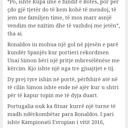
“Po, ishte Kupa ime e fundit e Botës, por për
çdo gjë tjetër do të kem kohë të mendoj, të
jem me familjen time, të mos marr asnjë
vendim me nxitim dhe të vazhdoj me jetën”,
tha ai.
Ronaldos iu mohua një gol në pjesën e parë
kundër Spanjës kur portieri rekordmen
Unai Simon bëri një pritje mbresëlënëse me
kërcim. Kjo ishte një nga tre gjuajtjet e tij.
Dy prej tyre ishin në portë, përfshirë atë në
të cilin Simon ishte ende në ajër kur u shtri
për të kapur topin me të dyja duart.
Portugalia nuk ka fituar kurrë një turne të
madh ndërkombëtar para Ronaldos. I pari
ishte Kampionati Evropian i vitit 2016,