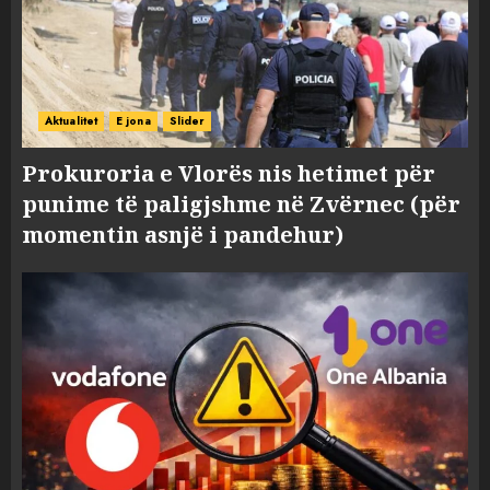
Aktualitet
E jona
Slider
Prokuroria e Vlorës nis hetimet për
punime të paligjshme në Zvërnec (për
momentin asnjë i pandehur)