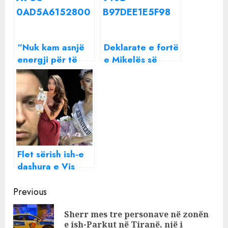
“Nuk kam asnjë
Deklarate e fortë
energji për të
e Mikelës së
urryer një shpirt”
Përputhen: Nga
Beatrix ndan një
Ana kam dashur
mesazh të
të largohem nga
rëndësishëm me
emisioni!
të gjithë
Flet sërish ish-e
dashura e Vis
Martinajt: S’kam
Continue
lidhje me
Previous
zhdukjen e tij, i
Reading
Sherr mes tre personave në zonën
kam dhënë fund
Pre
e ish-Parkut në Tiranë, një i
historisë, e kam