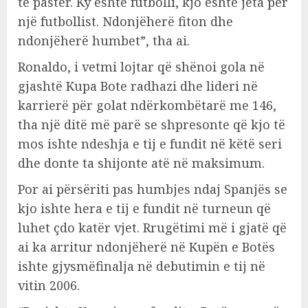
të pastër. Ky është futbolli, kjo është jeta për
një futbollist. Ndonjëherë fiton dhe
ndonjëherë humbet”, tha ai.
Ronaldo, i vetmi lojtar që shënoi gola në
gjashtë Kupa Bote radhazi dhe lideri në
karrierë për golat ndërkombëtarë me 146,
tha një ditë më parë se shpresonte që kjo të
mos ishte ndeshja e tij e fundit në këtë seri
dhe donte ta shijonte atë në maksimum.
Por ai përsëriti pas humbjes ndaj Spanjës se
kjo ishte hera e tij e fundit në turneun që
luhet çdo katër vjet. Rrugëtimi më i gjatë që
ai ka arritur ndonjëherë në Kupën e Botës
ishte gjysmëfinalja në debutimin e tij në
vitin 2006.