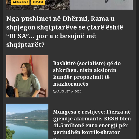
Aktualitet
OP-Ed
Nga pushimet në Dhërmi, Rama u
shpjegon shqiptarëve se çfarë është
“BESA”… por a e besojnë më
shqiptarët?
Bashkitë (socialiste) që do
shkrihen, nisin aksionin
kundër propozimit të
mazhorancës
AUGUST 6, 2026
Mungesa e reshjeve: Fierza në
gjëndje alarmante, KESH blen
41.5 milionë euro energji për
periudhën korrik-shtator