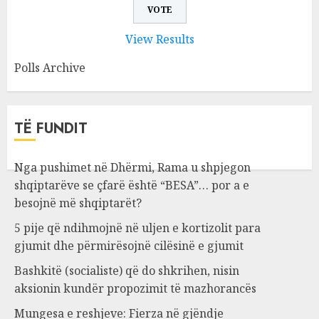
View Results
Polls Archive
TË FUNDIT
Nga pushimet në Dhërmi, Rama u shpjegon
shqiptarëve se çfarë është “BESA”… por a e
besojnë më shqiptarët?
5 pije që ndihmojnë në uljen e kortizolit para
gjumit dhe përmirësojnë cilësinë e gjumit
Bashkitë (socialiste) që do shkrihen, nisin
aksionin kundër propozimit të mazhorancës
Mungesa e reshjeve: Fierza në gjëndje