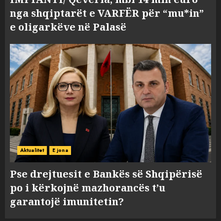
nga shqiptarët e VARFËR për “mu*in”
e oligarkëve në Palasë
Aktualitet
E jona
Pse drejtuesit e Bankës së Shqipërisë
po i kërkojnë mazhorancës t’u
garantojë imunitetin?