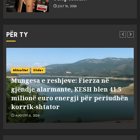
3
AUGUST 6, 2026
JULY 16, 2026
Mungesa e reshjeve: Fierza në
gjëndje alarmante, KESH blen
PËR TY
41.5 milionë euro energji për
periudhën korrik-shtator
4
AUGUST 6, 2026
Vera të rrezikshme: Si po e
ndryshojnë valët e të nxehtit
Aktualitet
Botë
Slider
dhe zjarret jetën në Europë
Vera të rrezikshme: Si po e
AUGUST 6, 2026
n
ndryshojnë valët e të nxehtit dhe
5
zjarret jetën në Europë
AUGUST 6, 2026
Nga pushimet në Dhërmi,
Rama u shpjegon shqiptarëve
se çfarë është “BESA”… por a e
besojnë më shqiptarët?