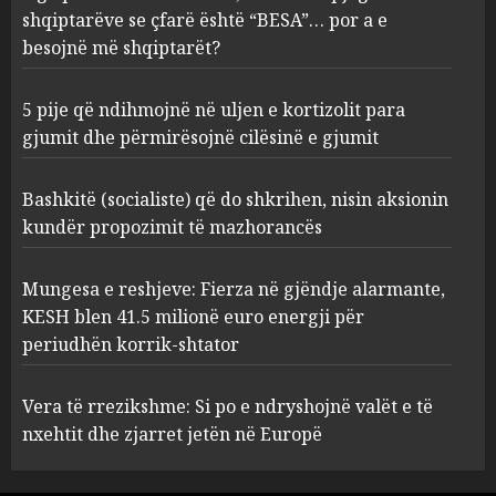
kortizolit para gjumit dhe
shqiptarëve se çfarë është “BESA”… por a e
përmirësojnë cilësinë e gjumit
besojnë më shqiptarët?
AUGUST 6, 2026
2
5 pije që ndihmojnë në uljen e kortizolit para
gjumit dhe përmirësojnë cilësinë e gjumit
Bashkitë (socialiste) që do
shkrihen, nisin aksionin
kundër propozimit të
Bashkitë (socialiste) që do shkrihen, nisin aksionin
mazhorancës
kundër propozimit të mazhorancës
3
AUGUST 6, 2026
Mungesa e reshjeve: Fierza në gjëndje alarmante,
Mungesa e reshjeve: Fierza në
KESH blen 41.5 milionë euro energji për
gjëndje alarmante, KESH blen
periudhën korrik-shtator
41.5 milionë euro energji për
periudhën korrik-shtator
Vera të rrezikshme: Si po e ndryshojnë valët e të
4
AUGUST 6, 2026
nxehtit dhe zjarret jetën në Europë
Vera të rrezikshme: Si po e