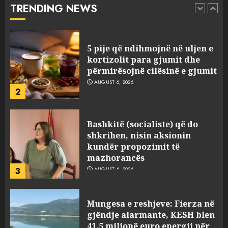
TRENDING NEWS
1
AUGUST 6, 2026
5 pije që ndihmojnë në uljen e
kortizolit para gjumit dhe
përmirësojnë cilësinë e gjumit
AUGUST 6, 2026
2
Bashkitë (socialiste) që do
shkrihen, nisin aksionin
kundër propozimit të
mazhorancës
3
AUGUST 6, 2026
Mungesa e reshjeve: Fierza në
gjëndje alarmante, KESH blen
41.5 milionë euro energji për