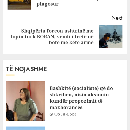
pos
plagosur
harruar
Next
Shqipëria forcon ushtrinë me
Next
topin turk BORAN, vendi i tretë në
post:
botë me këtë armë
TË NGJASHME
Bashkitë (socialiste) që do
shkrihen, nisin aksionin
kundër propozimit të
mazhorancës
AUGUST 6, 2026