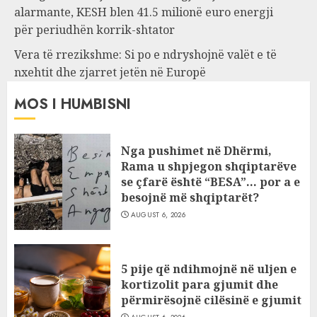
alarmante, KESH blen 41.5 milionë euro energji
për periudhën korrik-shtator
Vera të rrezikshme: Si po e ndryshojnë valët e të
nxehtit dhe zjarret jetën në Europë
MOS I HUMBISNI
Nga pushimet në Dhërmi,
Rama u shpjegon shqiptarëve
se çfarë është “BESA”… por a e
besojnë më shqiptarët?
AUGUST 6, 2026
5 pije që ndihmojnë në uljen e
kortizolit para gjumit dhe
përmirësojnë cilësinë e gjumit