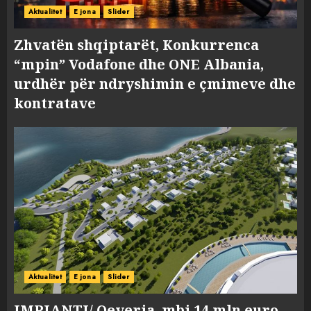
Aktualitet
E jona
Slider
Zhvatën shqiptarët, Konkurrenca
“mpin” Vodafone dhe ONE Albania,
urdhër për ndryshimin e çmimeve dhe
kontratave
Aktualitet
E jona
Slider
IMPIANTI/ Qeveria, mbi 14 mln euro