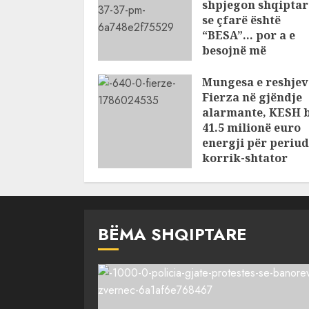
shpjegon shqiptar
se çfarë është
“BESA”… por a e
besojnë më
shqiptarët?
Mungesa e reshjev
AUGUST 6, 2026
Fierza në gjëndje
alarmante, KESH 
41.5 milionë euro
energji për periu
korrik-shtator
AUGUST 6, 2026
BËMA SHQIPTARE