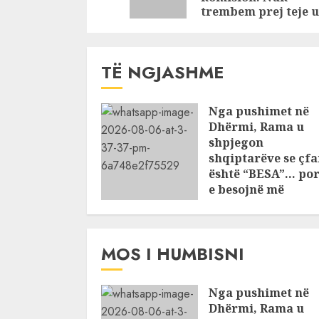
trembem prej teje 
TË NGJASHME
Nga pushimet në
Dhërmi, Rama u
shpjegon
shqiptarëve se çfa
është “BESA”… por
e besojnë më
shqiptarët?
AUGUST 6, 2026
MOS I HUMBISNI
Nga pushimet në
Dhërmi, Rama u