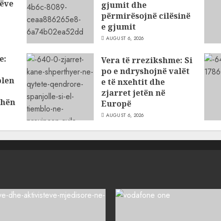
ëve
gjumit dhe
përmirësojnë cilësinë
e gjumit
AUGUST 6, 2026
e:
Vera të rrezikshme: Si
po e ndryshojnë valët
blen
e të nxehtit dhe
zjarret jetën në
dhën
Europë
AUGUST 6, 2026