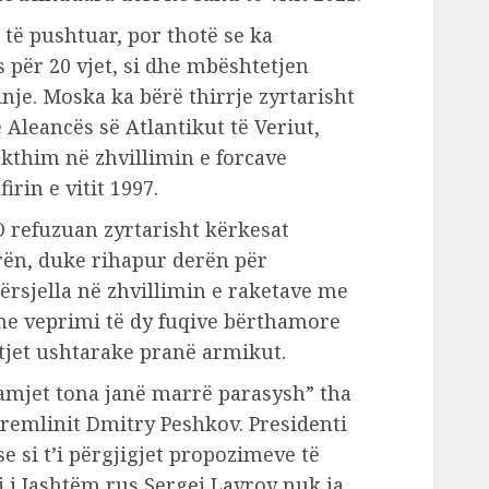
të pushtuar, por thotë se ka
për 20 vjet, si dhe mbështetjen
je. Moska ka bërë thirrje zyrtarisht
ë Aleancës së Atlantikut të Veriut,
 kthim në zhvillimin e forcave
rin e vitit 1997.
 refuzuan zyrtarisht kërkesat
ën, duke rihapur derën për
ërsjella në zhvillimin e raketave me
me veprimi të dy fuqive bërthamore
itjet ushtarake pranë armikut.
mjet tona janë marrë parasysh” tha
Kremlinit Dmitry Peshkov. Presidenti
e si t’i përgjigjet propozimeve të
i i Jashtëm rus Sergei Lavrov nuk ia