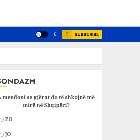
SUBSCRIBE
SONDAZH
A mendoni se gjërat do të shkojnë më
mirë në Shqipëri?
PO
JO