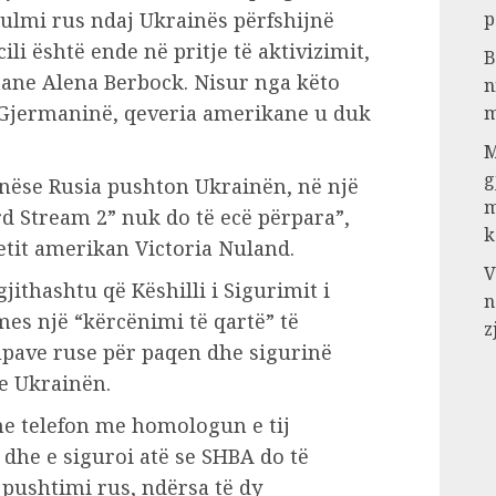
sulmi rus ndaj Ukrainës përfshijnë
p
ili është ende në pritje të aktivizimit,
B
mane Alena Berbock. Nisur nga këto
n
 Gjermaninë, qeveria amerikane u duk
m
M
g
: nëse Rusia pushton Ukrainën, në një
m
rd Stream 2” nuk do të ecë përpara”,
k
etit amerikan Victoria Nuland.
V
ithashtu që Këshilli i Sigurimit i
n
es një “kërcënimi të qartë” të
z
upave ruse për paqen dhe sigurinë
e Ukrainën.
me telefon me homologun e tij
dhe e siguroi atë se SHBA do të
ë pushtimi rus, ndërsa të dy