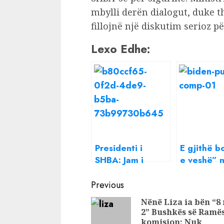
mbylli derën dialogut, duke t
fillojnë një diskutim serioz pë
Lexo Edhe:
Presidenti i
E gjithë b
SHBA: Jam i
e veshë” 
bindur se Rusia
telefonata
Continue
do ta pushtojë
zbulohet ç
Previous
Ukrainën
Biden i tha
Reading
Nënë Liza ia bën “8
nëse push
2” Bushkës së Ramë
Ukrainën
komision: Nuk