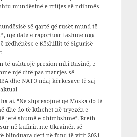
shtu mundësinë e rritjes së ndihmës
mundësisë së qartë që rusët mund të
”, një datë e raportuar tashmë nga
ë zëdhënëse e Këshillit të Sigurisë
.
n të ushtrojë presion mbi Rusinë, e
shme një ditë pas marrjes së
BA dhe NATO ndaj kërkesave të saj
aktual.
 tha ai. “Ne shpresojmë që Moska do të
më dhe do të kthehet në tryezën e
 të jetë shumë e dhimbshme”. Rreth
osur në kufirin me Ukrainën së
 blinduara deri në fund të vitit 2021.