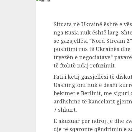
Situata në Ukrainë është e vë
nga Rusia nuk është larg. Sht
se gazsjellësi “Nord Stream 2”
pushtimi rus të Ukrainës dhe 
tryezën e negociatave” pavarës
të ftohtë ndaj refuzimit.
Fati i këtij gazsjellësi të dis
Uashingtoni nuk e deshi kurr
bekimet e Berlinit, me siguri d
ardhshme të kancelarit gjerm
7 shkurt.
E akuzuar për ndrojtje dhe zv
dje të sqaronte qëndrimin e sa