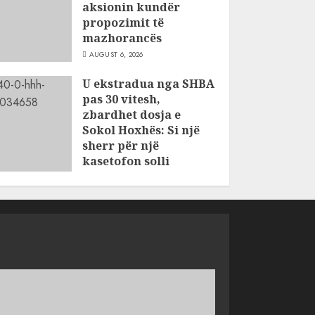
aksionin kundër
propozimit të
mazhorancës
AUGUST 6, 2026
U ekstradua nga SHBA
pas 30 vitesh,
zbardhet dosja e
Sokol Hoxhës: Si një
sherr për një
kasetofon solli
vrasjen e dy
vëllezërve në Patos
AUGUST 6, 2026