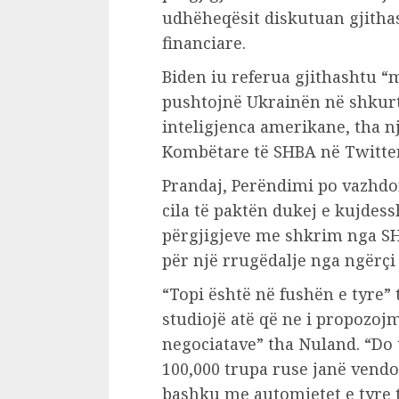
udhëheqësit diskutuan gjitha
financiare.
Biden iu referua gjithashtu “
pushtojnë Ukrainën në shkurt
inteligjenca amerikane, tha nj
Kombëtare të SHBA në Twitter
Prandaj, Perëndimi po vazhdo
cila të paktën dukej e kujdes
përgjigjeve me shkrim nga SH
për një rrugëdalje nga ngërçi 
“Topi është në fushën e tyre”
studiojë atë që ne i propozoj
negociatave” tha Nuland. “Do
100,000 trupa ruse janë vend
bashku me automjetet e tyre të