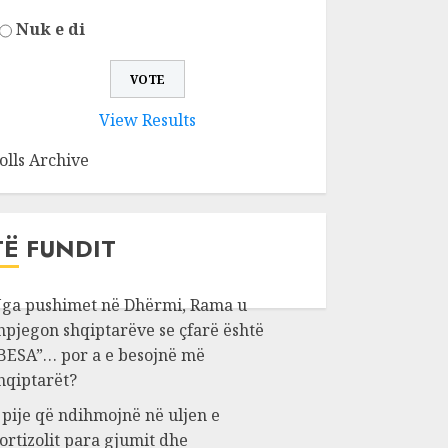
Nuk e di
View Results
olls Archive
TË FUNDIT
ga pushimet në Dhërmi, Rama u
hpjegon shqiptarëve se çfarë është
BESA”… por a e besojnë më
hqiptarët?
 pije që ndihmojnë në uljen e
ortizolit para gjumit dhe