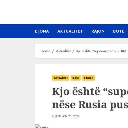
Skip
to
content
E JONA
AKTUALITET
RAJON
BOTË
Home
Aktualitet
Kjo është “super-arma” e SHBA 
Aktualitet
Botë
Slider
Kjo është “su
nëse Rusia pu
JANUARY 28, 2022