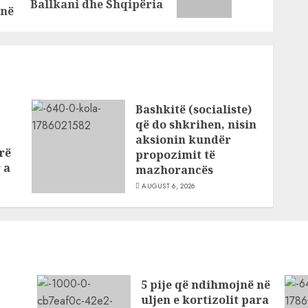
post:
post:
Ballkani dhe Shqipëria
Ballkanit?
unë
Bashkitë (socialiste)
që do shkrihen, nisin
aksionin kundër
rë
propozimit të
 a
mazhorancës
AUGUST 6, 2026
5 pije që ndihmojnë në
uljen e kortizolit para