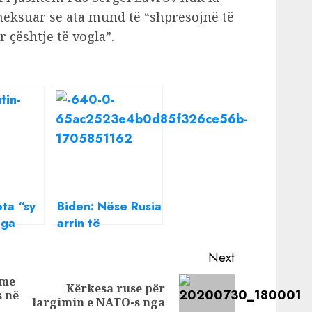
heksuar se ata mund të “shpresojnë të
r çështje të vogla”.
ota “sy
Biden: Nëse Rusia
nga
arrin të
,
shkatërrojë
farë
Ukrainën, çfarë
Next
 Putinit
mendoni se do të
 me
Kërkesa ruse për
ton
ndodhë në
s në
Previous
Next
largimin e NATO-s nga
vendet e