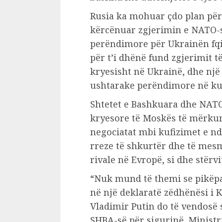
Rusia ka mohuar çdo plan për 
kërcënuar zgjerimin e NATO-s 
perëndimore për Ukrainën fqin
për t’i dhënë fund zgjerimit t
kryesisht në Ukrainë, dhe një
ushtarake perëndimore në kufi
Shtetet e Bashkuara dhe NATO
kryesore të Moskës të mërkur
negociatat mbi kufizimet e nd
rreze të shkurtër dhe të mes
rivale në Evropë, si dhe stërv
“Nuk mund të themi se pikëpa
në një deklaratë zëdhënësi i 
Vladimir Putin do të vendosë s
SHBA-së për sigurinë. Ministr