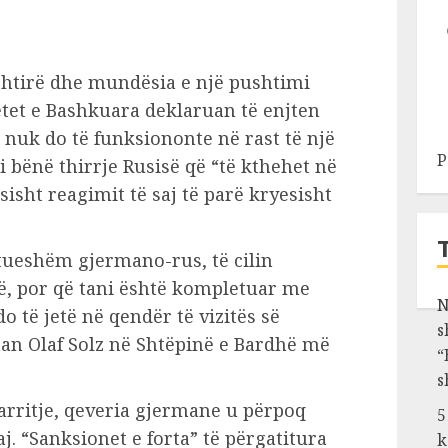
shtirë dhe mundësia e një pushtimi
etet e Bashkuara deklaruan të enjten
 nuk do të funksiononte në rast të një
P
i bënë thirrje Rusisë që “të kthehet në
isht reagimit të saj të parë kryesisht
kutueshëm gjermano-rus, të cilin
ë, por që tani është kompletuar me
N
o të jetë në qendër të vizitës së
s
an Olaf Solz në Shtëpinë e Bardhë më
“
s
arritje, qeveria gjermane u përpoq
5
j. “Sanksionet e forta” të përgatitura
k