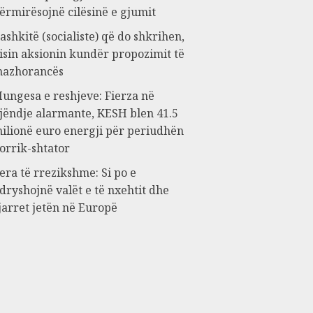
ërmirësojnë cilësinë e gjumit
ashkitë (socialiste) që do shkrihen,
isin aksionin kundër propozimit të
azhorancës
ungesa e reshjeve: Fierza në
jëndje alarmante, KESH blen 41.5
ilionë euro energji për periudhën
orrik-shtator
era të rrezikshme: Si po e
dryshojnë valët e të nxehtit dhe
jarret jetën në Europë