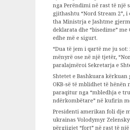
nga Perëndimi në rast të një 
gjithashtu “Nord Stream 2”, i c
tha Ministrja e Jashtme gjer
deklarata dhe “bisedime” me
edhe më e sigurt.
“Dua të jem i qartë me ju sot
mënyrë ose në një tjetër, “No
paralajmëroi Sekretarja e Sht
Shtetet e Bashkuara kërkuan gj
OKB-së të mblidhet të hënën m
paraqitur nga “mbledhja e tr
ndërkombëtare” në kufirin m
Presidenti amerikan foli dje 
ukrainas Volodymyr Zelensky 
përgjigjet “fort” në rast të nj