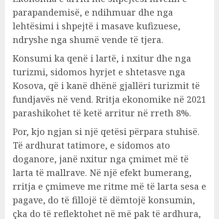
parapandemisë, e ndihmuar dhe nga
lehtësimi i shpejtë i masave kufizuese,
ndryshe nga shumë vende të tjera.
Konsumi ka qenë i lartë, i nxitur dhe nga
turizmi, sidomos hyrjet e shtetasve nga
Kosova, që i kanë dhënë gjallëri turizmit të
fundjavës në vend. Rritja ekonomike në 2021
parashikohet të ketë arritur në rreth 8%.
Por, kjo ngjan si një qetësi përpara stuhisë.
Të ardhurat tatimore, e sidomos ato
doganore, janë nxitur nga çmimet më të
larta të mallrave. Në një efekt bumerang,
rritja e çmimeve me ritme më të larta sesa e
pagave, do të fillojë të dëmtojë konsumin,
çka do të reflektohet në më pak të ardhura,