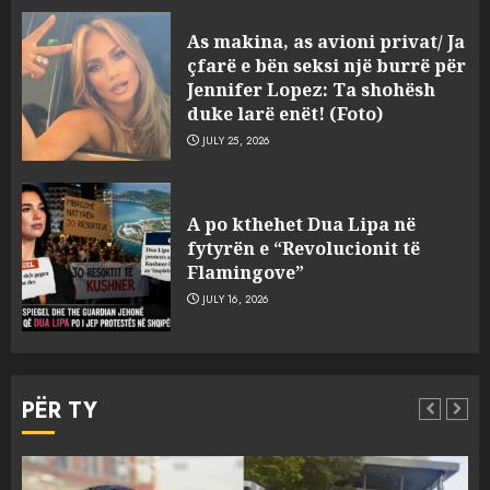
As makina, as avioni privat/ Ja
çfarë e bën seksi një burrë për
Jennifer Lopez: Ta shohësh
duke larë enët! (Foto)
JULY 25, 2026
Tentoi të vriste me armë
zjarri një 38-vjeçar/ Kapet në
A po kthehet Dua Lipa në
flagrancë autori i dyshuar në
fytyrën e “Revolucionit të
Kavajë! (Emrat)
Flamingove”
3
AUGUST 8, 2026
JULY 16, 2026
Tritol lokalit të Noizyt në
PËR TY
Durrës!
AUGUST 8, 2026
4