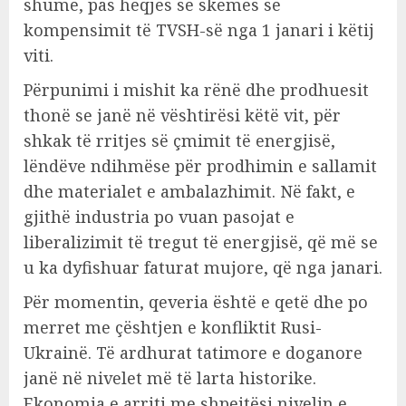
shumë, pas heqjes së skemës së
kompensimit të TVSH-së nga 1 janari i këtij
viti.
Përpunimi i mishit ka rënë dhe prodhuesit
thonë se janë në vështirësi këtë vit, për
shkak të rritjes së çmimit të energjisë,
lëndëve ndihmëse për prodhimin e sallamit
dhe materialet e ambalazhimit. Në fakt, e
gjithë industria po vuan pasojat e
liberalizimit të tregut të energjisë, që më se
u ka dyfishuar faturat mujore, që nga janari.
Për momentin, qeveria është e qetë dhe po
merret me çështjen e konfliktit Rusi-
Ukrainë. Të ardhurat tatimore e doganore
janë në nivelet më të larta historike.
Ekonomia e arriti me shpejtësi nivelin e