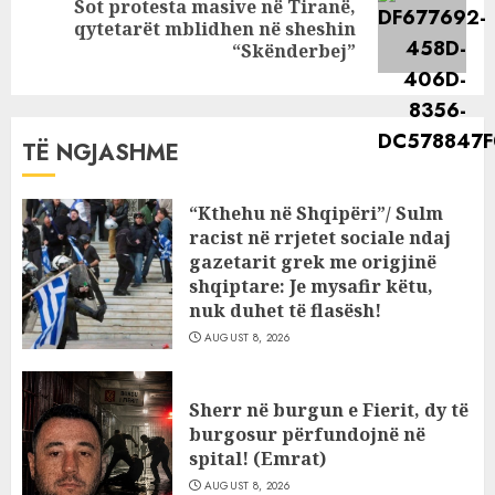
Sot protesta masive në Tiranë,
Next
qytetarët mblidhen në sheshin
post:
“Skënderbej”
TË NGJASHME
“Kthehu në Shqipëri”/ Sulm
racist në rrjetet sociale ndaj
gazetarit grek me origjinë
shqiptare: Je mysafir këtu,
nuk duhet të flasësh!
AUGUST 8, 2026
Sherr në burgun e Fierit, dy të
burgosur përfundojnë në
spital! (Emrat)
AUGUST 8, 2026