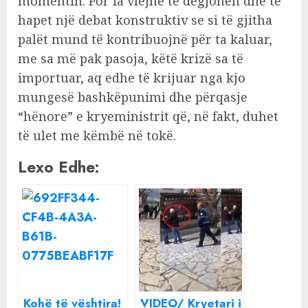
momentin. Por ia vlejnë të dëgjohen dhe të
hapet një debat konstruktiv se si të gjitha
palët mund të kontribuojnë për ta kaluar,
me sa më pak pasoja, këtë krizë sa të
importuar, aq edhe të krijuar nga kjo
mungesë bashkëpunimi dhe përqasje
“hënore” e kryeministrit që, në fakt, duhet
të ulet me këmbë në tokë.
Lexo Edhe:
Kohë të vështira!
VIDEO/ Kryetari i