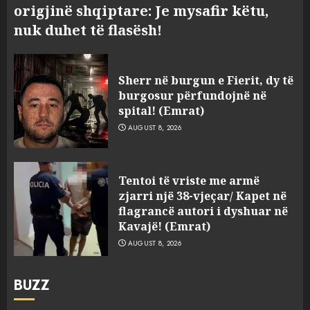
origjinë shqiptare: Je mysafir këtu,
nuk duhet të flasësh!
Sherr në burgun e Fierit, dy të
burgosur përfundojnë në
spital! (Emrat)
AUGUST 8, 2026
Tentoi të vriste me armë
zjarri një 38-vjeçar/ Kapet në
flagrancë autori i dyshuar në
Kavajë! (Emrat)
AUGUST 8, 2026
BUZZ