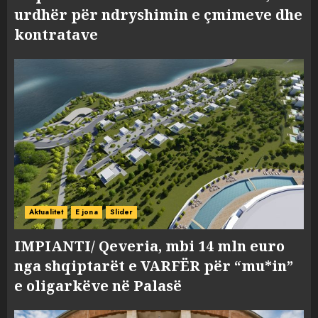
urdhër për ndryshimin e çmimeve dhe
kontratave
Aktualitet
E jona
Slider
IMPIANTI/ Qeveria, mbi 14 mln euro
nga shqiptarët e VARFËR për “mu*in”
e oligarkëve në Palasë