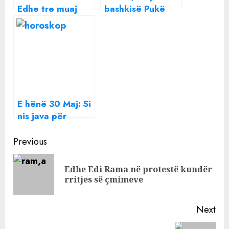
Edhe tre muaj
bashkisë Pukë
bukë kemi,
kërcënon
ekspertët: Rama
qytetarin, polici
të blejë grurë sa
rri e vështron,
më shpejt
nuk reagon…
E hënë 30 Maj: Si
nis java për
secilën shenjë
Continue
horoskopi
Previous
Reading
Edhe Edi Rama në protestë kundër
Pre
rritjes së çmimeve
pos
Next