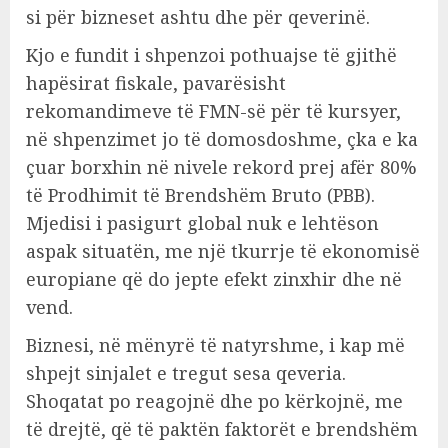
si për bizneset ashtu dhe për qeverinë.
Kjo e fundit i shpenzoi pothuajse të gjithë
hapësirat fiskale, pavarësisht
rekomandimeve të FMN-së për të kursyer,
në shpenzimet jo të domosdoshme, çka e ka
çuar borxhin në nivele rekord prej afër 80%
të Prodhimit të Brendshëm Bruto (PBB).
Mjedisi i pasigurt global nuk e lehtëson
aspak situatën, me një tkurrje të ekonomisë
europiane që do jepte efekt zinxhir dhe në
vend.
Biznesi, në mënyrë të natyrshme, i kap më
shpejt sinjalet e tregut sesa qeveria.
Shoqatat po reagojnë dhe po kërkojnë, me
të drejtë, që të paktën faktorët e brendshëm