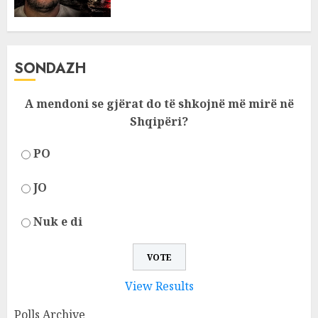
SONDAZH
A mendoni se gjërat do të shkojnë më mirë në
Shqipëri?
PO
JO
Nuk e di
View Results
Polls Archive