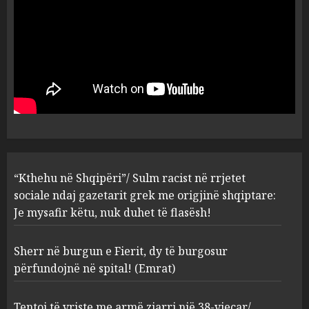
5
AUGUST 8, 2026
“Kthehu në Shqipëri”/ Sulm
racist në rrjetet sociale ndaj
gazetarit grek me origjinë
shqiptare: Je mysafir këtu,
nuk duhet të flasësh!
1
AUGUST 8, 2026
Sherr në burgun e Fierit, dy të
“Kthehu në Shqipëri”/ Sulm racist në rrjetet
burgosur përfundojnë në
sociale ndaj gazetarit grek me origjinë shqiptare:
spital! (Emrat)
Je mysafir këtu, nuk duhet të flasësh!
AUGUST 8, 2026
2
Sherr në burgun e Fierit, dy të burgosur
përfundojnë në spital! (Emrat)
Tentoi të vriste me armë
zjarri një 38-vjeçar/ Kapet në
flagrancë autori i dyshuar në
Tentoi të vriste me armë zjarri një 38-vjeçar/