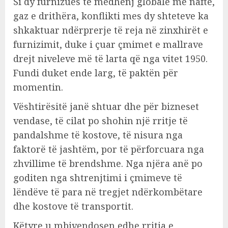
Si dy furnizues të mëdhenj globalë me naftë,
gaz e drithëra, konflikti mes dy shteteve ka
shkaktuar ndërprerje të reja në zinxhirët e
furnizimit, duke i çuar çmimet e mallrave
drejt niveleve më të larta që nga vitet 1950.
Fundi duket ende larg, të paktën për
momentin.
Vështirësitë janë shtuar dhe për bizneset
vendase, të cilat po shohin një rritje të
pandalshme të kostove, të nisura nga
faktorë të jashtëm, por të përforcuara nga
zhvillime të brendshme. Nga njëra anë po
goditen nga shtrenjtimi i çmimeve të
lëndëve të para në tregjet ndërkombëtare
dhe kostove të transportit.
Këtyre u mbivendosen edhe rritja e