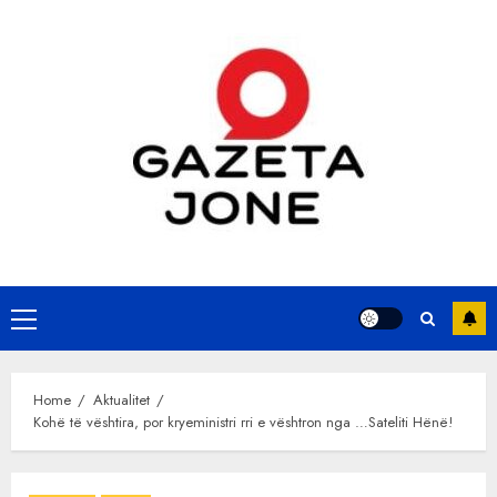
Skip
to
content
Primary
Menu
Home
Aktualitet
Kohë të vështira, por kryeministri rri e vështron nga …Sateliti Hënë!