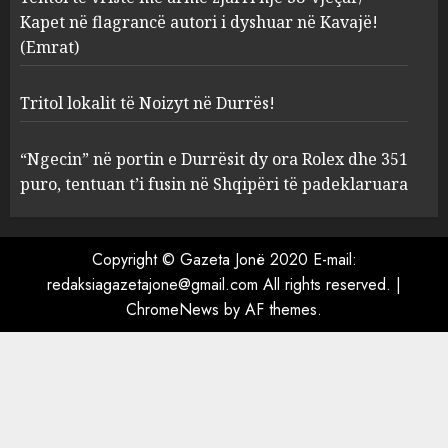
Kavajë! (Emrat)
Kapet në flagrancë autori i dyshuar në Kavajë!
3
AUGUST 8, 2026
(Emrat)
Tritol lokalit të Noizyt në Durrës!
Tritol lokalit të Noizyt në
Durrës!
“Ngecin” në portin e Durrësit dy ora Rolex dhe 351
AUGUST 8, 2026
puro, tentuan t’i fusin në Shqipëri të padeklaruara
4
“Ngecin” në portin e Durrësit
Copyright © Gazeta Jonë 2020 E-mail:
dy ora Rolex dhe 351 puro,
redaksiagazetajone@gmail.com All rights reserved.
|
tentuan t’i fusin në Shqipëri të
ChromeNews
by AF themes.
padeklaruara
5
AUGUST 8, 2026