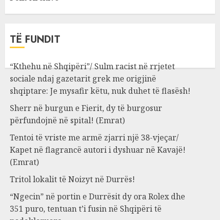
TË FUNDIT
“Kthehu në Shqipëri”/ Sulm racist në rrjetet
sociale ndaj gazetarit grek me origjinë
shqiptare: Je mysafir këtu, nuk duhet të flasësh!
Sherr në burgun e Fierit, dy të burgosur
përfundojnë në spital! (Emrat)
Tentoi të vriste me armë zjarri një 38-vjeçar/
Kapet në flagrancë autori i dyshuar në Kavajë!
(Emrat)
Tritol lokalit të Noizyt në Durrës!
“Ngecin” në portin e Durrësit dy ora Rolex dhe
351 puro, tentuan t’i fusin në Shqipëri të