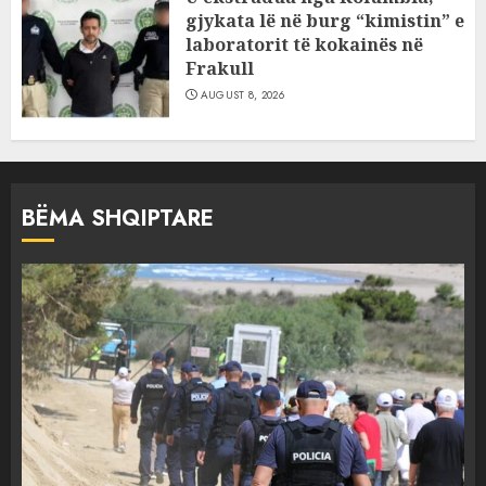
gjykata lë në burg “kimistin” e
laboratorit të kokainës në
Frakull
AUGUST 8, 2026
BËMA SHQIPTARE