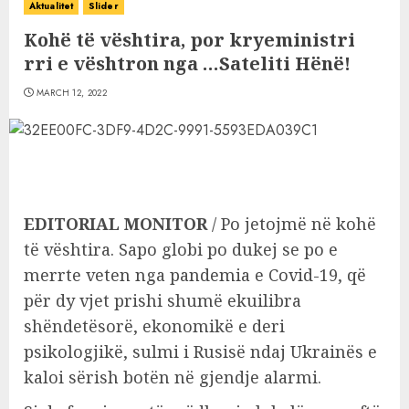
Aktualitet
Slider
Kohë të vështira, por kryeministri
rri e vështron nga …Sateliti Hënë!
MARCH 12, 2022
EDITORIAL MONITOR
/ Po jetojmë në kohë
të vështira. Sapo globi po dukej se po e
merrte veten nga pandemia e Covid-19, që
për dy vjet prishi shumë ekuilibra
shëndetësorë, ekonomikë e deri
psikologjikë, sulmi i Rusisë ndaj Ukrainës e
kaloi sërish botën në gjendje alarmi.