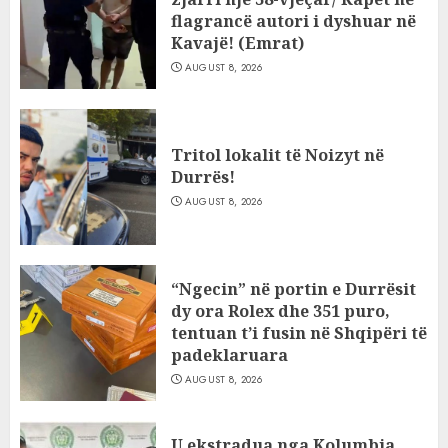
flagrancë autori i dyshuar në
Kavajë! (Emrat)
AUGUST 8, 2026
Tritol lokalit të Noizyt në
Durrës!
AUGUST 8, 2026
“Ngecin” në portin e Durrësit
dy ora Rolex dhe 351 puro,
tentuan t’i fusin në Shqipëri të
padeklaruara
AUGUST 8, 2026
U ekstradua nga Kolumbia,