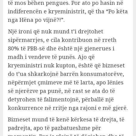
të mos bëhen pengues. Por ato po hasin në
indiferencën e kryeministrit, që tha “Po këta
nga Hëna po vijnë?!”.
Një ironi që nuk mund t’i drejtohet
sipërmarrjes, e cila kontribuon në rreth
80% të PBB-së dhe është një gjenerues i
madh i vendeve të punës. Ajo që
kryeministri nuk kupton, është që bizneset
do t’ua shkarkojnë barrën konsumatorëve,
nëpërmjet çmimeve më të larta, apo lënies
së njerëzve pa punë, në rast se ata do të
detyrohen të falimentojnë, përballë një
konkurrence në rritje nga rajoni e më gjerë.
Bizneset mund të kenë kërkesa të drejta, të
padrejta, apo të pazbatueshme për