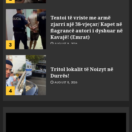
Tentoi të vriste me armë
zjarri një 38-vjeçar/ Kapet në
flagrancë autori i dyshuar në
Kavajë! (Emrat)
3
AUGUST 8, 2026
Tritol lokalit të Noizyt në
Durrës!
AUGUST 8, 2026
4
“Ngecin” në portin e Durrësit
dy ora Rolex dhe 351 puro,
tentuan t’i fusin në Shqipëri të
padeklaruara