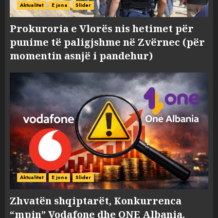
Aktualitet
E jona
Slider
Prokuroria e Vlorës nis hetimet për
punime të paligjshme në Zvërnec (për
momentin asnjë i pandehur)
Aktualitet
E jona
Slider
Zhvatën shqiptarët, Konkurrenca
“mpin” Vodafone dhe ONE Albania,