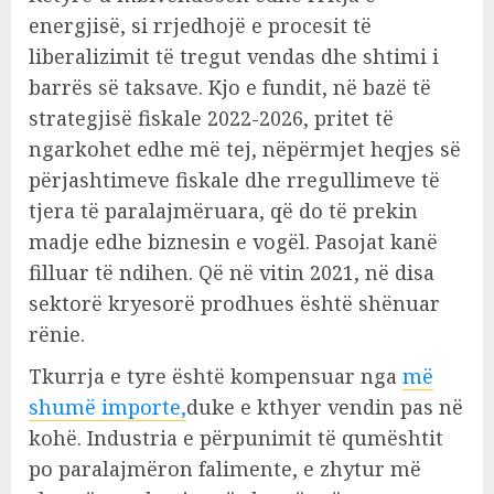
energjisë, si rrjedhojë e procesit të
liberalizimit të tregut vendas dhe shtimi i
barrës së taksave. Kjo e fundit, në bazë të
strategjisë fiskale 2022-2026, pritet të
ngarkohet edhe më tej, nëpërmjet heqjes së
përjashtimeve fiskale dhe rregullimeve të
tjera të paralajmëruara, që do të prekin
madje edhe biznesin e vogël. Pasojat kanë
filluar të ndihen. Që në vitin 2021, në disa
sektorë kryesorë prodhues është shënuar
rënie.
Tkurrja e tyre është kompensuar nga
më
shumë importe,
duke e kthyer vendin pas në
kohë. Industria e përpunimit të qumështit
po paralajmëron falimente, e zhytur më