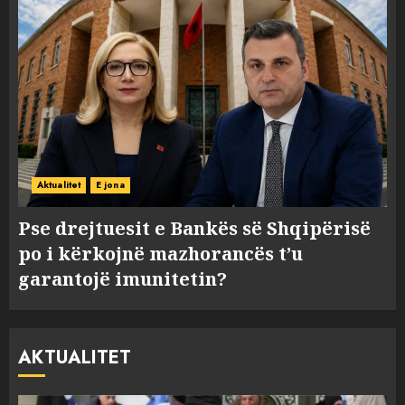
Aktualitet
E jona
Pse drejtuesit e Bankës së Shqipërisë
po i kërkojnë mazhorancës t’u
garantojë imunitetin?
AKTUALITET