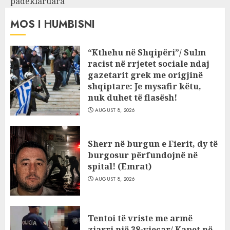
padeklaruara
MOS I HUMBISNI
“Kthehu në Shqipëri”/ Sulm
racist në rrjetet sociale ndaj
gazetarit grek me origjinë
shqiptare: Je mysafir këtu,
nuk duhet të flasësh!
AUGUST 8, 2026
Sherr në burgun e Fierit, dy të
burgosur përfundojnë në
spital! (Emrat)
AUGUST 8, 2026
Tentoi të vriste me armë
zjarri një 38-vjeçar/ Kapet në