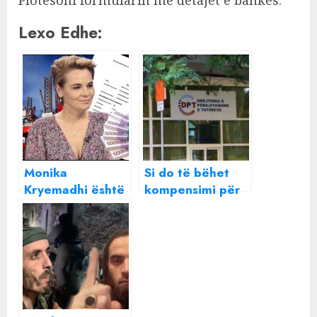
Lexo Edhe:
Monika
Si do të bëhet
Kryemadhi është
kompensimi për
financuar nga
fëmijët duke
para ruse?
nisur nga marsi
Mediat
publikojnë
transfertat
bankare