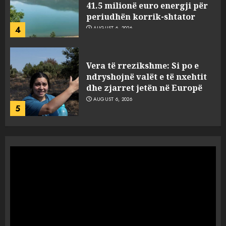
41.5 milionë euro energji për
periudhën korrik-shtator
4
AUGUST 6, 2026
Vera të rrezikshme: Si po e
ndryshojnë valët e të nxehtit
dhe zjarret jetën në Europë
AUGUST 6, 2026
5
Nga pushimet në Dhërmi,
Rama u shpjegon shqiptarëve
se çfarë është “BESA”… por a e
besojnë më shqiptarët?
1
AUGUST 6, 2026
5 pije që ndihmojnë në uljen e