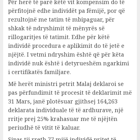
Për herë të parë këtë vit kompensim do të
përfitojnë edhe individët pa fëmijë, por që
rezultojnë me tatim të mbipaguar, për
shkak të ndryshimit të mënyrës së
rillogaritjes të tatimit. Edhe për këtë
individë procedura e aplikimit do të jetë e
njëjtë. I vetmi ndryshim është që për këta
individë nuk është i detyrueshëm ngarkimi
i certifikatës familjare.
Më herët ministri petrit Malaj deklaroi se
pas përfundimit të procesit të deklarimit më
31 Mars, janë plotësuar gjithsej 164,263
deklarata individuale të të ardhurave, një
rritje prej 25% krahasuar me të njëjtën
periudhë të vitit të kaluar.
Sipas tij rreth 77 mijë individë pritet të