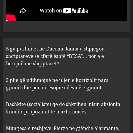
kortizolit para gjumit dhe
përmirësojnë cilësinë e gjumit
AUGUST 6, 2026
2
Bashkitë (socialiste) që do
Nga pushimet në Dhërmi, Rama u shpjegon
shkrihen, nisin aksionin
kundër propozimit të
shqiptarëve se çfarë është “BESA”… por a e
mazhorancës
besojnë më shqiptarët?
3
AUGUST 6, 2026
5 pije që ndihmojnë në uljen e kortizolit para
gjumit dhe përmirësojnë cilësinë e gjumit
Mungesa e reshjeve: Fierza në
gjëndje alarmante, KESH blen
41.5 milionë euro energji për
Bashkitë (socialiste) që do shkrihen, nisin aksionin
periudhën korrik-shtator
kundër propozimit të mazhorancës
4
AUGUST 6, 2026
Mungesa e reshjeve: Fierza në gjëndje alarmante,