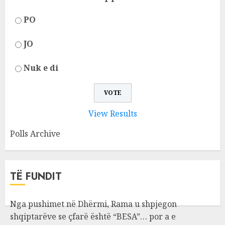
PO
JO
Nuk e di
View Results
Polls Archive
TË FUNDIT
Nga pushimet në Dhërmi, Rama u shpjegon
shqiptarëve se çfarë është “BESA”… por a e