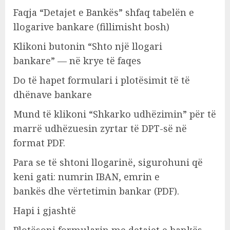
Faqja “Detajet e Bankës” shfaq tabelën e
llogarive bankare (fillimisht bosh)
Klikoni butonin “Shto një llogari
bankare” — në krye të faqes
Do të hapet formulari i plotësimit të të
dhënave bankare
Mund të klikoni “Shkarko udhëzimin” për të
marrë udhëzuesin zyrtar të DPT-së në
format PDF.
Para se të shtoni llogarinë, sigurohuni që
keni gati: numrin IBAN, emrin e
bankës dhe vërtetimin bankar (PDF).
Hapi i gjashtë
Plotësoni formularin me detajet e bankës.