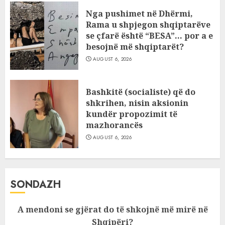
Nga pushimet në Dhërmi,
Rama u shpjegon shqiptarëve
se çfarë është “BESA”… por a e
besojnë më shqiptarët?
AUGUST 6, 2026
Bashkitë (socialiste) që do
shkrihen, nisin aksionin
kundër propozimit të
mazhorancës
AUGUST 6, 2026
SONDAZH
A mendoni se gjërat do të shkojnë më mirë në
Shqipëri?