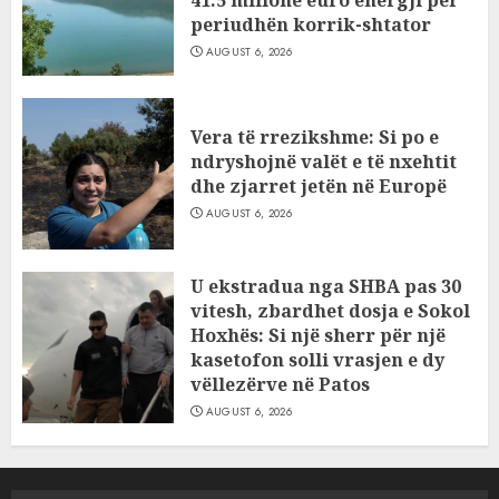
periudhën korrik-shtator
AUGUST 6, 2026
Vera të rrezikshme: Si po e
ndryshojnë valët e të nxehtit
dhe zjarret jetën në Europë
AUGUST 6, 2026
U ekstradua nga SHBA pas 30
vitesh, zbardhet dosja e Sokol
Hoxhës: Si një sherr për një
kasetofon solli vrasjen e dy
vëllezërve në Patos
AUGUST 6, 2026