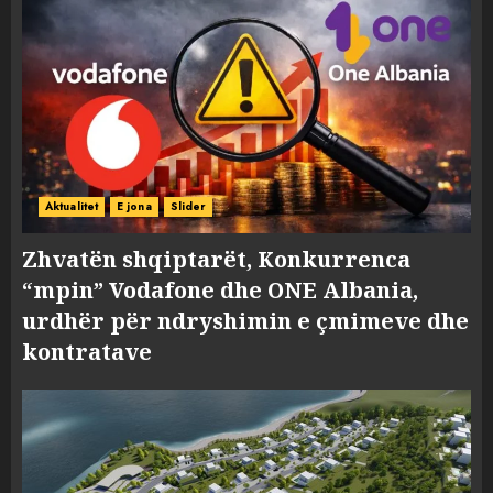
Aktualitet
E jona
Slider
Zhvatën shqiptarët, Konkurrenca
“mpin” Vodafone dhe ONE Albania,
urdhër për ndryshimin e çmimeve dhe
kontratave