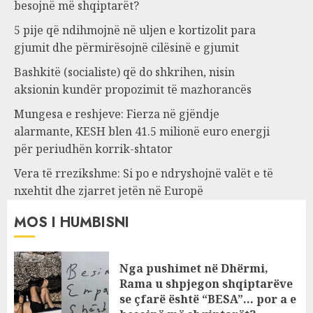
besojnë më shqiptarët?
5 pije që ndihmojnë në uljen e kortizolit para
gjumit dhe përmirësojnë cilësinë e gjumit
Bashkitë (socialiste) që do shkrihen, nisin
aksionin kundër propozimit të mazhorancës
Mungesa e reshjeve: Fierza në gjëndje
alarmante, KESH blen 41.5 milionë euro energji
për periudhën korrik-shtator
Vera të rrezikshme: Si po e ndryshojnë valët e të
nxehtit dhe zjarret jetën në Europë
MOS I HUMBISNI
Nga pushimet në Dhërmi,
Rama u shpjegon shqiptarëve
se çfarë është “BESA”… por a e