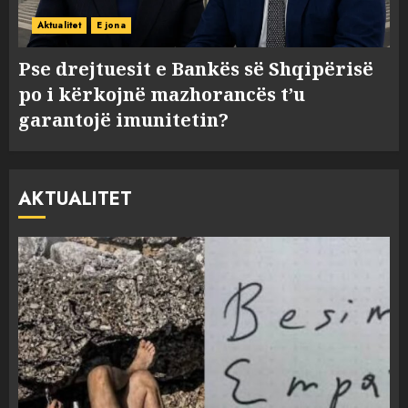
Aktualitet
E jona
Pse drejtuesit e Bankës së Shqipërisë
po i kërkojnë mazhorancës t’u
garantojë imunitetin?
AKTUALITET