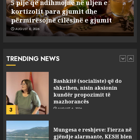
ë
5 pije që ndihmojnë në uljen e
besojnë më shqiptarët?
kortizolit para gjumit dhe
1
AUGUST 6, 2026
përmirësojnë cilësinë e gjumit
AUGUST 6, 2026
5 pije që ndihmojnë në uljen e
kortizolit para gjumit dhe
përmirësojnë cilësinë e gjumit
AUGUST 6, 2026
TRENDING NEWS
2
Bashkitë (socialiste) që do
shkrihen, nisin aksionin
kundër propozimit të
mazhorancës
3
AUGUST 6, 2026
Mungesa e reshjeve: Fierza në
gjëndje alarmante, KESH blen