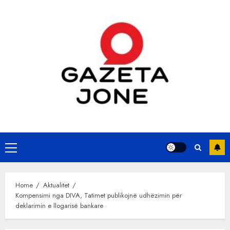
Skip
to
content
Primary
Menu
Home
Aktualitet
Kompensimi nga DIVA, Tatimet publikojnë udhëzimin për
deklarimin e llogarisë bankare