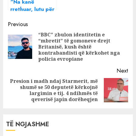
“Na kanë
rrethuar, lutu për
ne”, zbardhet
Continue
dëshmia e vëllait
Previous
të Ukës, dy të
Reading
“BBC” zbulon identitetin e
arrestuarit
“mbretit” të gomoneve drejt
Pre
refuzojnë
Britanisë, kush është
deklarimin para
pos
kontrabandisti që kërkohet nga
policia evropiane
hetuesve
Next
Presion i madh ndaj Starmerit, më
shumë se 50 deputetë kërkojnë
Next
largimin e tij. 4 ndihmës të
post:
qeverisë japin dorëheqjen
TË NGJASHME