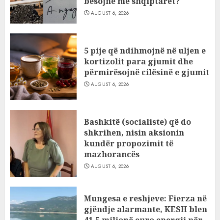
besojnë më shqiptarët?
AUGUST 6, 2026
5 pije që ndihmojnë në uljen e
kortizolit para gjumit dhe
përmirësojnë cilësinë e gjumit
AUGUST 6, 2026
Bashkitë (socialiste) që do
shkrihen, nisin aksionin
kundër propozimit të
mazhorancës
AUGUST 6, 2026
Mungesa e reshjeve: Fierza në
gjëndje alarmante, KESH blen
41.5 milionë euro energji për