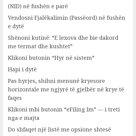
(NID) në fushën e parë
Vendosni Fjalëkalimin (Passëord) në fushën
e dytë
Shënoni kutinë: “E lexova dhe bie dakord
me termat dhe kushtet”
Klikoni butonin “Hyr në sistem”
Hapi i dytë
Pas hyrjes, shihni menunë kryesore
horizontale me ngjyrë të gjelbër në krye të
faqes
Klikoni mbi butonin “eFiling Im” — i treti
nga e majta
Do shfaqet një listë me opsione shtesë