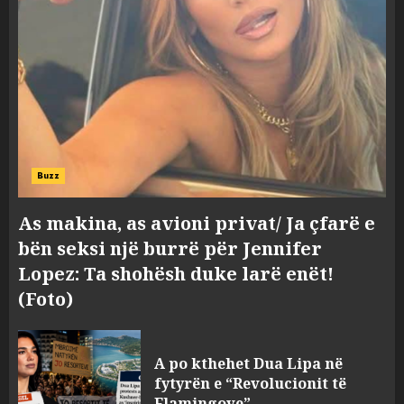
Buzz
As makina, as avioni privat/ Ja çfarë e
bën seksi një burrë për Jennifer
Lopez: Ta shohësh duke larë enët!
(Foto)
Bashkitë (socialiste) që do
shkrihen, nisin aksionin
A po kthehet Dua Lipa në
kundër propozimit të
fytyrën e “Revolucionit të
mazhorancës
Flamingove”