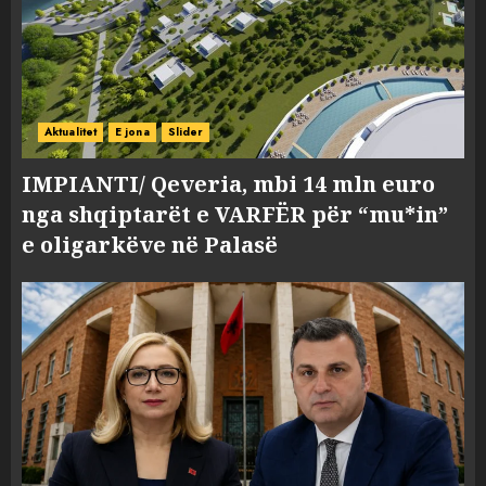
Aktualitet
E jona
Slider
IMPIANTI/ Qeveria, mbi 14 mln euro
nga shqiptarët e VARFËR për “mu*in”
e oligarkëve në Palasë