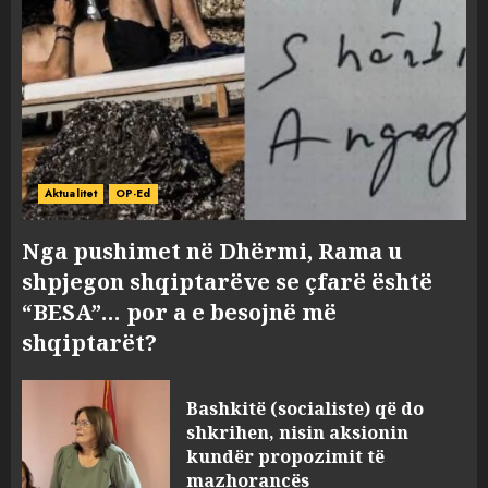
Aktualitet
OP-Ed
Nga pushimet në Dhërmi, Rama u
shpjegon shqiptarëve se çfarë është
“BESA”… por a e besojnë më
shqiptarët?
Bashkitë (socialiste) që do
shkrihen, nisin aksionin
kundër propozimit të
mazhorancës