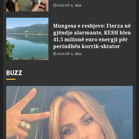
AUGUST 6, 2026
Mungesa e reshjeve: Fierza në
gjëndje alarmante, KESH blen
41.5 milionë euro energji për
periudhën korrik-shtator
AUGUST 6, 2026
BUZZ