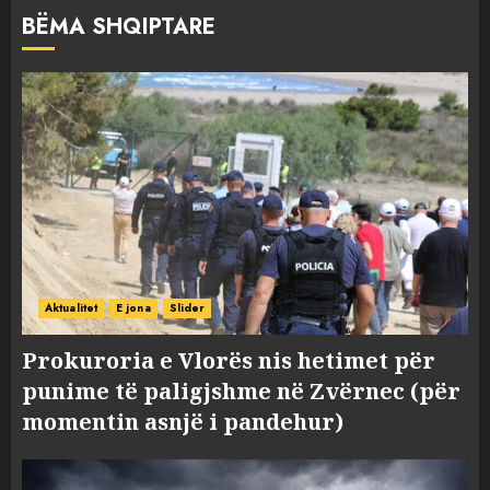
BËMA SHQIPTARE
Aktualitet
E jona
Slider
Prokuroria e Vlorës nis hetimet për
punime të paligjshme në Zvërnec (për
momentin asnjë i pandehur)