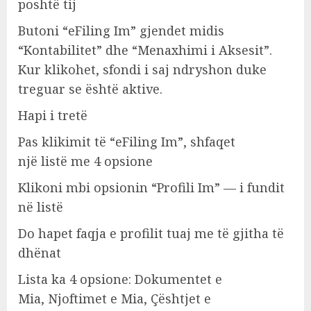
poshtë tij
Butoni “eFiling Im” gjendet midis
“Kontabilitet” dhe “Menaxhimi i Aksesit”.
Kur klikohet, sfondi i saj ndryshon duke
treguar se është aktive.
Hapi i tretë
Pas klikimit të “eFiling Im”, shfaqet
një listë me 4 opsione
Klikoni mbi opsionin “Profili Im” — i fundit
në listë
Do hapet faqja e profilit tuaj me të gjitha të
dhënat
Lista ka 4 opsione: Dokumentet e
Mia, Njoftimet e Mia, Çështjet e