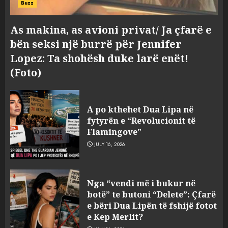
Buzz
As makina, as avioni privat/ Ja çfarë e
bën seksi një burrë për Jennifer
Lopez: Ta shohësh duke larë enët!
(Foto)
A po kthehet Dua Lipa në
fytyrën e “Revolucionit të
Flamingove”
JULY 16, 2026
Konkurrenca për turistët
Nga “vendi më i bukur në
degjeneron në zjarrvënie në
botë” te butoni “Delete”: Çfarë
Vlorë, arrestohet 33-vjeçari
e bëri Dua Lipën të fshijë fotot
(VIDEO)
e Kep Merlit?
3
AUGUST 7, 2026