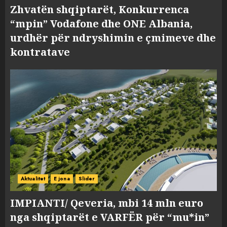
Zhvatën shqiptarët, Konkurrenca
“mpin” Vodafone dhe ONE Albania,
urdhër për ndryshimin e çmimeve dhe
kontratave
Aktualitet
E jona
Slider
IMPIANTI/ Qeveria, mbi 14 mln euro
nga shqiptarët e VARFËR për “mu*in”