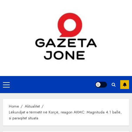
Skip
to
content
Primary
Menu
Home
Aktualitet
Lëkundjet e tërmetit në Korçë, reagon AKMC: Magnituda 4.1 ballë,
si paraqitet situata