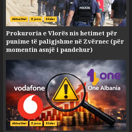
Aktualitet
E jona
Slider
Prokuroria e Vlorës nis hetimet për
punime të paligjshme në Zvërnec (për
momentin asnjë i pandehur)
Aktualitet
E jona
Slider