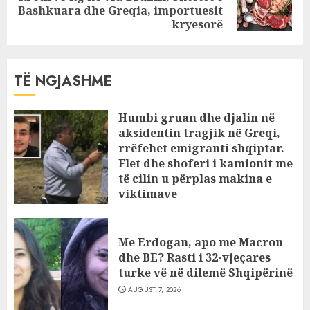
Bashkuara dhe Greqia, importuesit
post:
kryesorë
TË NGJASHME
Humbi gruan dhe djalin në
aksidentin tragjik në Greqi,
rrëfehet emigranti shqiptar.
Flet dhe shoferi i kamionit me
të cilin u përplas makina e
viktimave
AUGUST 7, 2026
Me Erdogan, apo me Macron
dhe BE? Rasti i 32-vjeçares
turke vë në dilemë Shqipërinë
AUGUST 7, 2026