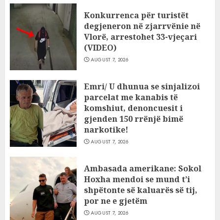
Konkurrenca për turistët
degjeneron në zjarrvënie në
Vlorë, arrestohet 33-vjeçari
(VIDEO)
AUGUST 7, 2026
Emri/ U dhunua se sinjalizoi
parcelat me kanabis të
komshiut, denoncuesit i
gjenden 150 rrënjë bimë
narkotike!
AUGUST 7, 2026
Ambasada amerikane: Sokol
Hoxha mendoi se mund t’i
shpëtonte së kaluarës së tij,
por ne e gjetëm
AUGUST 7, 2026