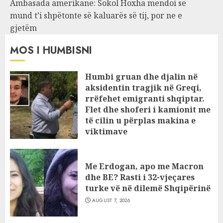
Ambasada amerikane: Sokol Hoxha mendoi se
mund t’i shpëtonte së kaluarës së tij, por ne e
gjetëm
MOS I HUMBISNI
Humbi gruan dhe djalin në
aksidentin tragjik në Greqi,
rrëfehet emigranti shqiptar.
Flet dhe shoferi i kamionit me
të cilin u përplas makina e
viktimave
AUGUST 7, 2026
Me Erdogan, apo me Macron
dhe BE? Rasti i 32-vjeçares
turke vë në dilemë Shqipërinë
AUGUST 7, 2026