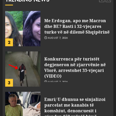
të cilin u përplas makina e
1
viktimave
AUGUST 7, 2026
Me Erdogan, apo me Macron
dhe BE? Rasti i 32-vjeçares
turke vë në dilemë Shqipërinë
AUGUST 7, 2026
2
Konkurrenca për turistët
degjeneron në zjarrvënie në
Vlorë, arrestohet 33-vjeçari
(VIDEO)
3
AUGUST 7, 2026
Emri/ U dhunua se sinjalizoi
parcelat me kanabis të
komshiut, denoncuesit i