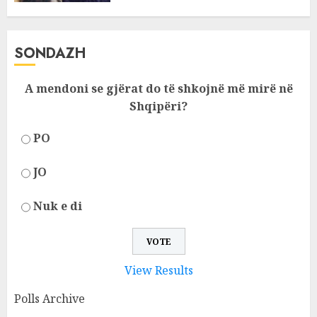
SONDAZH
A mendoni se gjërat do të shkojnë më mirë në
Shqipëri?
PO
JO
Nuk e di
View Results
Polls Archive