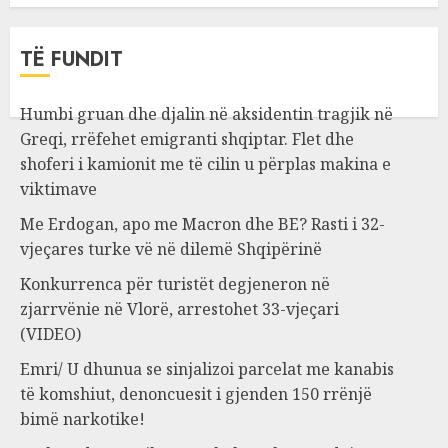
TË FUNDIT
Humbi gruan dhe djalin në aksidentin tragjik në
Greqi, rrëfehet emigranti shqiptar. Flet dhe
shoferi i kamionit me të cilin u përplas makina e
viktimave
Me Erdogan, apo me Macron dhe BE? Rasti i 32-
vjeçares turke vë në dilemë Shqipërinë
Konkurrenca për turistët degjeneron në
zjarrvënie në Vlorë, arrestohet 33-vjeçari
(VIDEO)
Emri/ U dhunua se sinjalizoi parcelat me kanabis
të komshiut, denoncuesit i gjenden 150 rrënjë
bimë narkotike!