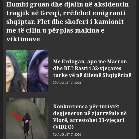
Humbi gruan dhe djalin në aksidentin
tragjik në Greqi, rrëfehet emigranti
shqiptar. Flet dhe shoferi i kamionit
me të cilin u përplas makina e
viktimave
Me Erdogan, apo me Macron
dhe BE? Rasti i 32-vjeçares
turke vë në dilemë Shqipërinë
AUGUST 7, 2026
Konkurrenca për turistët
degjeneron në zjarrvënie në
Vlorë, arrestohet 33-vjeçari
(VIDEO)
AUGUST 7, 2026