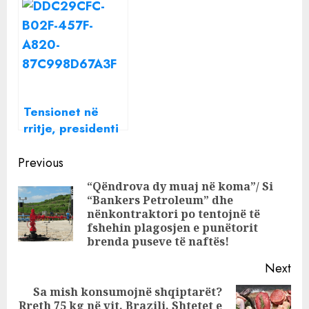
në Tiranë, ku
pasgoditje gjatë
ishte epiqendra e
natës, ja sa ishin
tërmetit
magnitudat!
Tensionet në
rritje, presidenti
ukrainas kërkon
Continue
takim ballë për
Previous
ballë me Putin
Reading
“Qëndrova dy muaj në koma”/ Si
“Bankers Petroleum” dhe
Pre
nënkontraktori po tentojnë të
pos
fshehin plagosjen e punëtorit
brenda puseve të naftës!
Next
Sa mish konsumojnë shqiptarët?
Rreth 75 kg në vit. Brazili, Shtetet e
Next