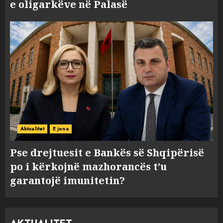
e oligarkëve në Palasë
Aktualitet
E jona
Pse drejtuesit e Bankës së Shqipërisë
po i kërkojnë mazhorancës t’u
garantojë imunitetin?