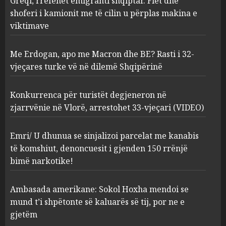
Greqi, rrëfehet emigranti shqiptar. Flet dhe
turke vë në dilemë Shqipërinë
shoferi i kamionit me të cilin u përplas makina e
AUGUST 7, 2026
2
viktimave
Me Erdogan, apo me Macron dhe BE? Rasti i 32-
Konkurrenca për turistët
vjeçares turke vë në dilemë Shqipërinë
degjeneron në zjarrvënie në
Vlorë, arrestohet 33-vjeçari
(VIDEO)
Konkurrenca për turistët degjeneron në
3
AUGUST 7, 2026
zjarrvënie në Vlorë, arrestohet 33-vjeçari (VIDEO)
Emri/ U dhunua se sinjalizoi
Emri/ U dhunua se sinjalizoi parcelat me kanabis
parcelat me kanabis të
të komshiut, denoncuesit i gjenden 150 rrënjë
komshiut, denoncuesit i
bimë narkotike!
gjenden 150 rrënjë bimë
narkotike!
4
Ambasada amerikane: Sokol Hoxha mendoi se
AUGUST 7, 2026
mund t’i shpëtonte së kaluarës së tij, por ne e
Ambasada amerikane: Sokol
gjetëm
Hoxha mendoi se mund t’i