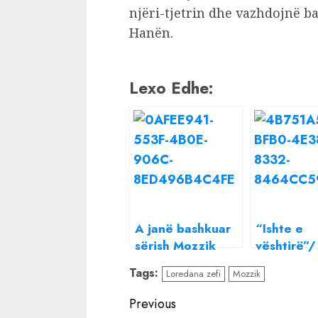
njëri-tjetrin dhe vazhdojnë b
Hanën.
Lexo Edhe:
A janë bashkuar
“Ishte e
sërish Mozzik
vështirë”/
dhe Loredana,
Loredana 
Tags:
Loredana zefi
Mozzik
zbuloni detajin
raportin e
që po çmend
Mozzik: S
Continue
Previous
fansat
asnjë kont