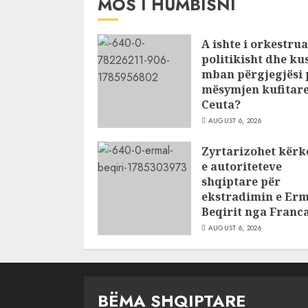
MOS I HUMBISNI
A ishte i orkestru
politikisht dhe ku
mban përgjegjësi 
mësymjen kufitare
Ceuta?
AUGUST 6, 2026
Zyrtarizohet kërk
e autoriteteve
shqiptare për
ekstradimin e Erm
Beqirit nga Franc
AUGUST 6, 2026
BËMA SHQIPTARE