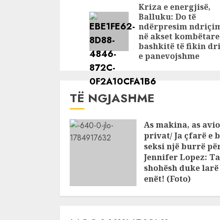
Reading
Kriza e energjisë,
flet motra
Balluku: Do të
me të
ndërpresim ndriçi
në akset kombëtare
bashkitë të fikin dr
e panevojshme
TË NGJASHME
As makina, as avio
privat/ Ja çfarë e 
seksi një burrë pë
Jennifer Lopez: Ta
shohësh duke larë
enët! (Foto)
JULY 25, 2026