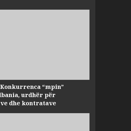
, Konkurrenca “mpin”
bania, urdhër për
ve dhe kontratave