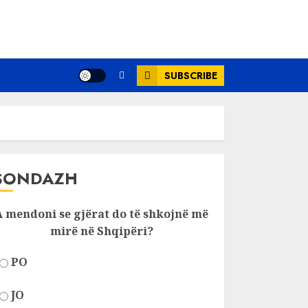
SUBSCRIBE
SONDAZH
A mendoni se gjërat do të shkojnë më
mirë në Shqipëri?
PO
JO