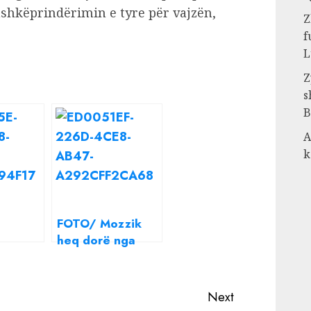
ashkëprindërimin e tyre për vajzën,
Z
f
L
Z
s
B
A
k
FOTO/ Mozzik
heq dorë nga
sqaron
Loredana,
 saj me
konfirmon lidhjen
’kemi
e re
Next
akt,