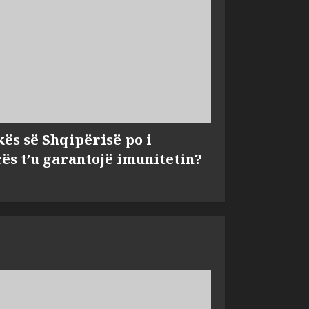
kës së Shqipërisë po i
s t’u garantojë imunitetin?