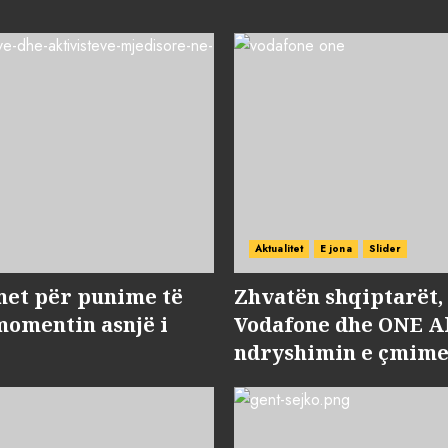
Aktualitet
E jona
Slider
met për punime të
Zhvatën shqiptarët
momentin asnjë i
Vodafone dhe ONE Al
ndryshimin e çmime