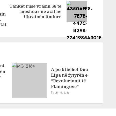
 ime
Tanket ruse vrasin 56 të
Next
moshuar në azil në
min
Previous
post:
Ukrainën lindore
,
post:
itat
ni
A po kthehet Dua
bën
Lipa në fytyrën e
r
“Revolucionit të
Flamingove”
JULY 16, 2026