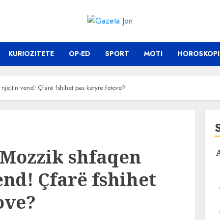
KURIOZITETE
OP-ED
SPORT
MOTI
HOROSKOPI
jëjtin vend! Çfarë fshihet pas këtyre fotove?
 Mozzik shfaqen
end! Çfarë fshihet
ove?