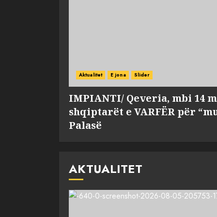
Aktualitet
E jona
Slider
IMPIANTI/ Qeveria, mbi 14 m
shqiptarët e VARFËR për “mu
Palasë
AKTUALITET