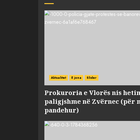
Aktualitet
E jona
Slider
Prokuroria e Vlorës nis heti
paligjshme në Zvërnec (për 
pandehur)