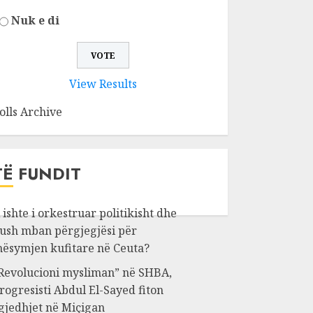
Nuk e di
View Results
olls Archive
TË FUNDIT
 ishte i orkestruar politikisht dhe
ush mban përgjegjësi për
ësymjen kufitare në Ceuta?
Revolucioni mysliman” në SHBA,
rogresisti Abdul El-Sayed fiton
gjedhjet në Miçigan