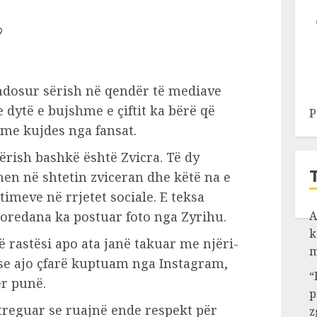
dosur sërish në qendër të mediave
e dytë e bujshme e çiftit ka bërë që
P
t me kujdes nga fansat.
ërish bashkë është Zvicra. Të dy
hen në shtetin zviceran dhe këtë na e
imeve në rrjetet sociale. E teksa
oredana ka postuar foto nga Zyrihu.
A
k
ë rastësi apo ata janë takuar me njëri-
m
t se ajo çfarë kuptuam nga Instagram,
“
ër punë.
p
treguar se ruajnë ende respekt për
z