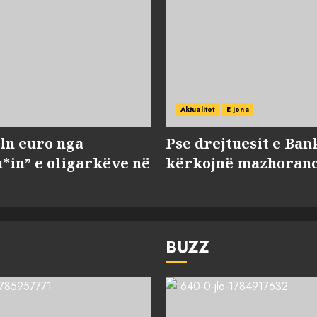
Aktualitet
E jona
ln euro nga
Pse drejtuesit e Ban
*in” e oligarkëve në
kërkojnë mazhorancë
BUZZ