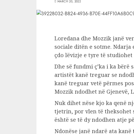
MARCH 20, 2022
Loredana dhe Mozzik janë ven
sociale ditën e sotme. Ndarja 
çdo lëvizje e tyre të studiohe
Dhe së fundmi ç’ka i ka bërë s
artistët kanë treguar se ndod
kanë treguar vetë përmes post
Mozzik ndodhet në Gjenevë, L
Nuk dihet nëse kjo ka qenë nj
tjetrin, por vlen të theksohe
është se të dy ndodhen atje p
Ndonëse janë ndarë ata kanë 