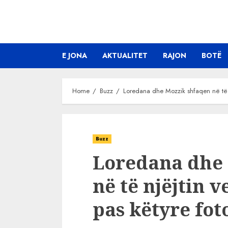
Skip
to
content
E JONA
AKTUALITET
RAJON
BOTË
Home
Buzz
Loredana dhe Mozzik shfaqen në të n
Buzz
Loredana dhe
në të njëjtin v
pas këtyre fot