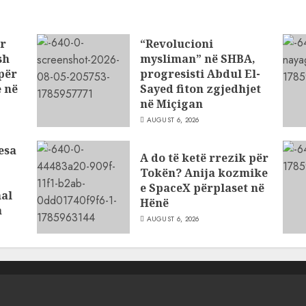
ar
“Revolucioni
sh
mysliman” në SHBA,
për
progresisti Abdul El-
 në
Sayed fiton zgjedhjet
në Miçigan
AUGUST 6, 2026
esa
A do të ketë rrezik për
Tokën? Anija kozmike
e SpaceX përplaset në
al
Hënë
a
AUGUST 6, 2026