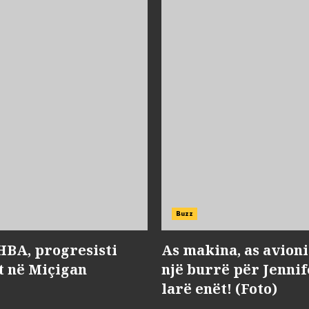
Buzz
HBA, progresisti
As makina, as avioni 
t në Miçigan
një burrë për Jenni
larë enët! (Foto)