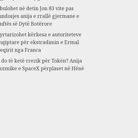
bulohet në detin Jon 83 vite pas
undosjes anija e rrallë gjermane e
uftës së Dytë Botërore
yrtarizohet kërkesa e autoriteteve
hqiptare për ekstradimin e Ermal
eqirit nga Franca
 do të ketë rrezik për Tokën? Anija
ozmike e SpaceX përplaset në Hënë