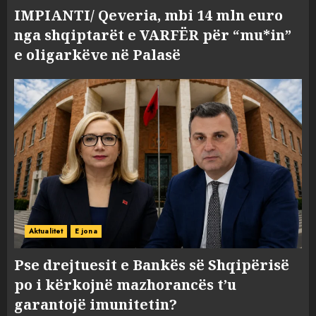
IMPIANTI/ Qeveria, mbi 14 mln euro
nga shqiptarët e VARFËR për “mu*in”
e oligarkëve në Palasë
Aktualitet
E jona
Pse drejtuesit e Bankës së Shqipërisë
po i kërkojnë mazhorancës t’u
garantojë imunitetin?