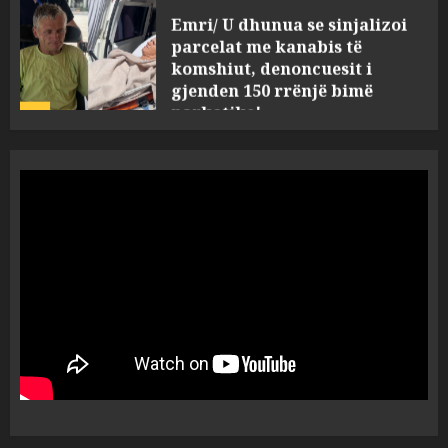
Emri/ U dhunua se sinjalizoi
parcelat me kanabis të
komshiut, denoncuesit i
gjenden 150 rrënjë bimë
narkotike!
4
AUGUST 7, 2026
Ambasada amerikane: Sokol
Hoxha mendoi se mund t’i
shpëtonte së kaluarës së tij,
por ne e gjetëm
5
AUGUST 7, 2026
Humbi gruan dhe djalin në
aksidentin tragjik në Greqi,
rrëfehet emigranti shqiptar.
Flet dhe shoferi i kamionit me
të cilin u përplas makina e
1
viktimave
AUGUST 7, 2026