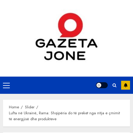
Skip
to
content
Primary
Menu
Home
Slider
Lufta në Ukrainë, Rama: Shqipëria do të preket nga rritja e çmimit
të energjisë dhe produkteve