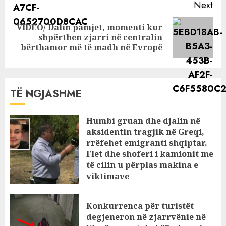
Next
VIDEO/ Dalin pamjet, momenti kur
Next
shpërthen zjarri në centralin
post:
bërthamor më të madh në Evropë
TË NGJASHME
Humbi gruan dhe djalin në
aksidentin tragjik në Greqi,
rrëfehet emigranti shqiptar.
Flet dhe shoferi i kamionit me
të cilin u përplas makina e
viktimave
AUGUST 7, 2026
Konkurrenca për turistët
degjeneron në zjarrvënie në