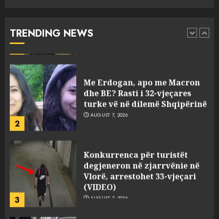
aksidentin tragjik në Greqi,
rrëfehet emigranti shqiptar.
Flet dhe shoferi i kamionit me
TRENDING NEWS
të cilin u përplas makina e
1
viktimave
AUGUST 7, 2026
Me Erdogan, apo me Macron
dhe BE? Rasti i 32-vjeçares
turke vë në dilemë Shqipërinë
AUGUST 7, 2026
2
Konkurrenca për turistët
degjeneron në zjarrvënie në
Vlorë, arrestohet 33-vjeçari
(VIDEO)
3
AUGUST 7, 2026