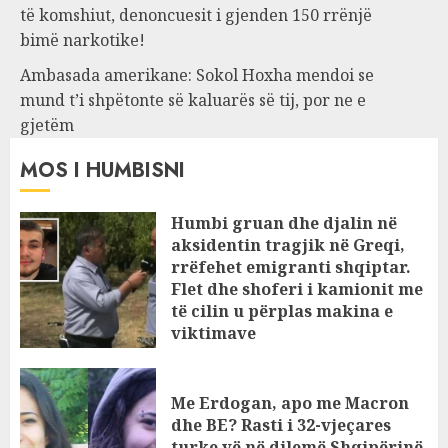
të komshiut, denoncuesit i gjenden 150 rrënjë
bimë narkotike!
Ambasada amerikane: Sokol Hoxha mendoi se
mund t’i shpëtonte së kaluarës së tij, por ne e
gjetëm
MOS I HUMBISNI
Humbi gruan dhe djalin në
aksidentin tragjik në Greqi,
rrëfehet emigranti shqiptar.
Flet dhe shoferi i kamionit me
të cilin u përplas makina e
viktimave
AUGUST 7, 2026
Me Erdogan, apo me Macron
dhe BE? Rasti i 32-vjeçares
turke vë në dilemë Shqipërinë