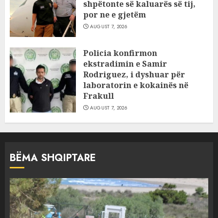
shpëtonte së kaluarës së tij,
por ne e gjetëm
AUGUST 7, 2026
Policia konfirmon
ekstradimin e Samir
Rodriguez, i dyshuar për
laboratorin e kokainës në
Frakull
AUGUST 7, 2026
BËMA SHQIPTARE