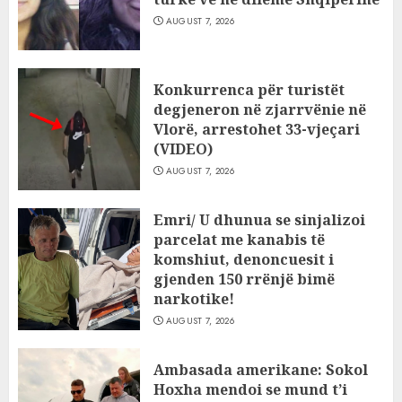
AUGUST 7, 2026
Konkurrenca për turistët
degjeneron në zjarrvënie në
Vlorë, arrestohet 33-vjeçari
(VIDEO)
AUGUST 7, 2026
Emri/ U dhunua se sinjalizoi
parcelat me kanabis të
komshiut, denoncuesit i
gjenden 150 rrënjë bimë
narkotike!
AUGUST 7, 2026
Ambasada amerikane: Sokol
Hoxha mendoi se mund t’i