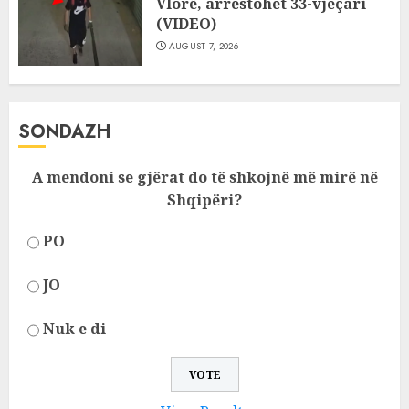
Vlorë, arrestohet 33-vjeçari
(VIDEO)
AUGUST 7, 2026
SONDAZH
A mendoni se gjërat do të shkojnë më mirë në
Shqipëri?
PO
JO
Nuk e di