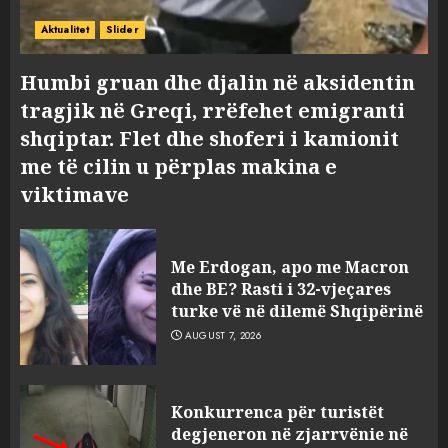
Aktualitet
Slider
Humbi gruan dhe djalin në aksidentin
tragjik në Greqi, rrëfehet emigranti
shqiptar. Flet dhe shoferi i kamionit
me të cilin u përplas makina e
viktimave
Me Erdogan, apo me Macron
dhe BE? Rasti i 32-vjeçares
turke vë në dilemë Shqipërinë
AUGUST 7, 2026
Konkurrenca për turistët
degjeneron në zjarrvënie në