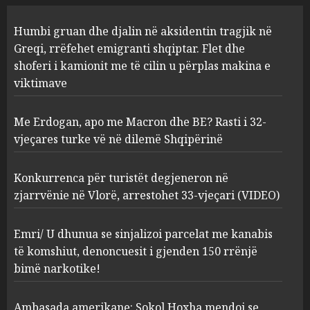
Me Erdogan, apo me Macron
Humbi gruan dhe djalin në aksidentin tragjik në
dhe BE? Rasti i 32-vjeçares
Greqi, rrëfehet emigranti shqiptar. Flet dhe
turke vë në dilemë Shqipërinë
shoferi i kamionit me të cilin u përplas makina e
AUGUST 7, 2026
2
viktimave
Me Erdogan, apo me Macron dhe BE? Rasti i 32-
Konkurrenca për turistët
vjeçares turke vë në dilemë Shqipërinë
degjeneron në zjarrvënie në
Vlorë, arrestohet 33-vjeçari
(VIDEO)
Konkurrenca për turistët degjeneron në
3
AUGUST 7, 2026
zjarrvënie në Vlorë, arrestohet 33-vjeçari (VIDEO)
Emri/ U dhunua se sinjalizoi
Emri/ U dhunua se sinjalizoi parcelat me kanabis
parcelat me kanabis të
të komshiut, denoncuesit i gjenden 150 rrënjë
komshiut, denoncuesit i
bimë narkotike!
gjenden 150 rrënjë bimë
narkotike!
4
Ambasada amerikane: Sokol Hoxha mendoi se
AUGUST 7, 2026