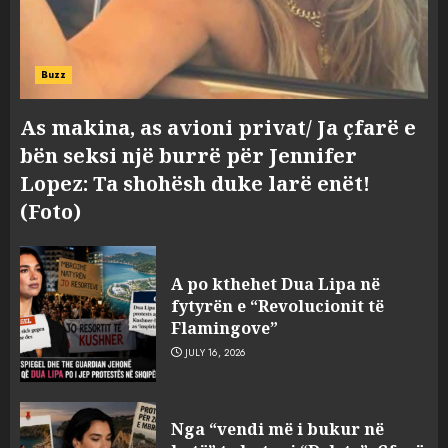
Buzz
As makina, as avioni privat/ Ja çfarë e
bën seksi një burrë për Jennifer
Lopez: Ta shohësh duke larë enët!
(Foto)
A po kthehet Dua Lipa në
fytyrën e “Revolucionit të
Flamingove”
JULY 16, 2026
Konkurrenca për turistët
Nga “vendi më i bukur në
degjeneron në zjarrvënie në