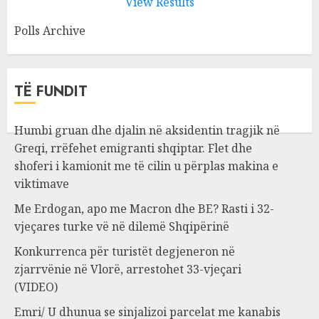
View Results
Polls Archive
TË FUNDIT
Humbi gruan dhe djalin në aksidentin tragjik në
Greqi, rrëfehet emigranti shqiptar. Flet dhe
shoferi i kamionit me të cilin u përplas makina e
viktimave
Me Erdogan, apo me Macron dhe BE? Rasti i 32-
vjeçares turke vë në dilemë Shqipërinë
Konkurrenca për turistët degjeneron në
zjarrvënie në Vlorë, arrestohet 33-vjeçari
(VIDEO)
Emri/ U dhunua se sinjalizoi parcelat me kanabis