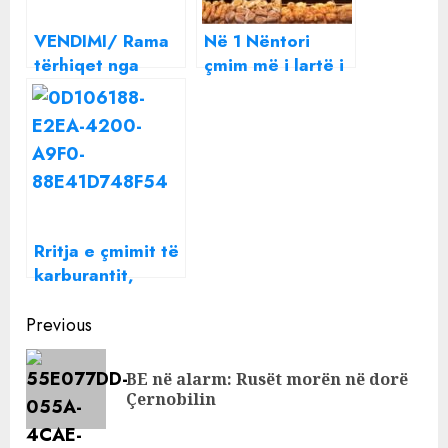
VENDIMI/ Rama
Në 1 Nëntori
tërhiqet nga
çmim më i lartë i
rritja e çmimit të
energjisë për
energjisë
furrat. Çfarë do
të bëhet me
bukën?
Ekspertja: Rritja e
çmimit, sa
indeksimi i
Rritja e çmimit të
pensioneve
karburantit,
ironia e djalit të
Continue
kryeministrit, ja
Previous
çfarë publikon
Reading
Greg Rama në
BE në alarm: Rusët morën në dorë
Pre
rrjetet sociale
Çernobilin
pos