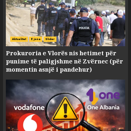
Aktualitet
E jona
Slider
Prokuroria e Vlorës nis hetimet për
punime të paligjshme në Zvërnec (për
momentin asnjë i pandehur)