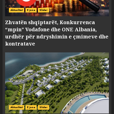
Aktualitet
E jona
Slider
Zhvatën shqiptarët, Konkurrenca
“mpin” Vodafone dhe ONE Albania,
urdhër për ndryshimin e çmimeve dhe
kontratave
Aktualitet
E jona
Slider