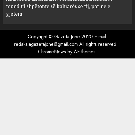
mund t’i shpëtonte së kaluarës së tij, por ne e
Ambasada amerikane: Sokol
gjetëm
Hoxha mendoi se mund t’i
shpëtonte së kaluarës së tij,
por ne e gjetëm
Copyright © Gazeta Jonë 2020 E-mail:
5
AUGUST 7, 2026
redaksiagazetajone@gmail.com All rights reserved.
|
ChromeNews
by AF themes.