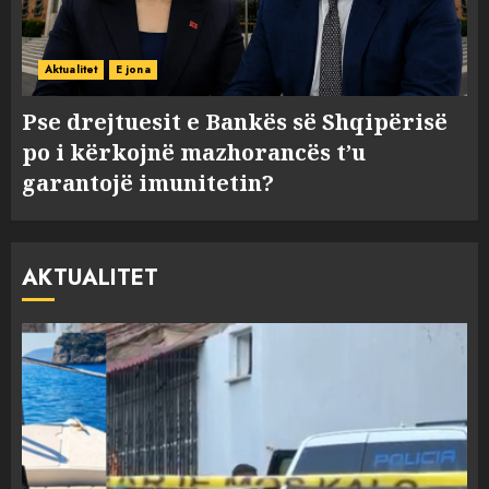
Aktualitet
E jona
Pse drejtuesit e Bankës së Shqipërisë
po i kërkojnë mazhorancës t’u
garantojë imunitetin?
AKTUALITET