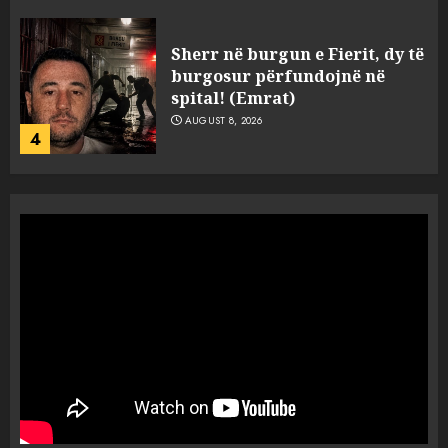
Tentoi të vriste me armë
zjarri një 38-vjeçar/ Kapet në
flagrancë autori i dyshuar në
Kavajë! (Emrat)
5
AUGUST 8, 2026
Ekzekuzohet me kallash i riu
në Korçë, shoku i fëmijërisë e
ndoqi vrenda pallatit dhe e
vrau: Çfarë thonë fqinjët
1
AUGUST 8, 2026
Fundjava me rrezik të lartë
zjarresh në 8 qarqe
paralajmëron Instituti i
Gjeoshkencave, temperaturat
deri në 39°C