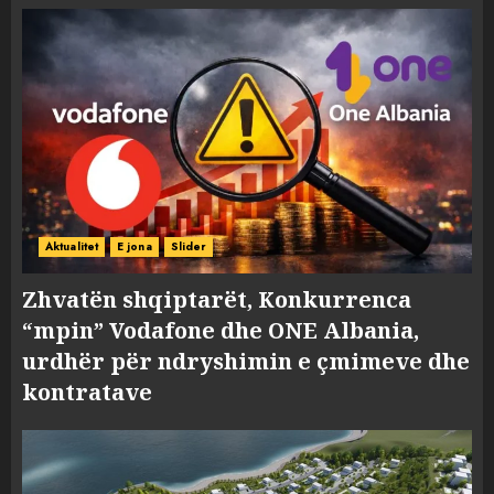
Aktualitet
E jona
Slider
Zhvatën shqiptarët, Konkurrenca
“mpin” Vodafone dhe ONE Albania,
urdhër për ndryshimin e çmimeve dhe
kontratave