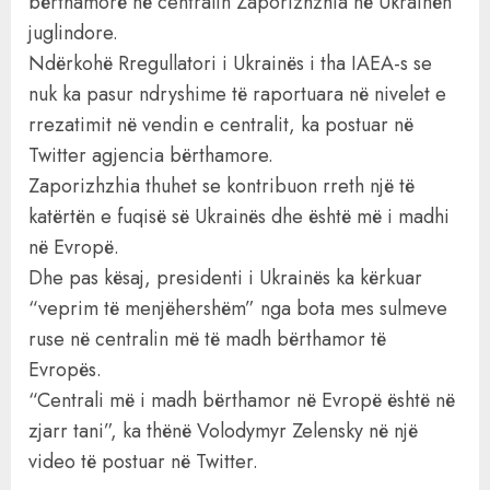
bërthamorë në centralin Zaporizhzhia në Ukrainën
juglindore.
Ndërkohë Rregullatori i Ukrainës i tha IAEA-s se
nuk ka pasur ndryshime të raportuara në nivelet e
rrezatimit në vendin e centralit, ka postuar në
Twitter agjencia bërthamore.
Zaporizhzhia thuhet se kontribuon rreth një të
katërtën e fuqisë së Ukrainës dhe është më i madhi
në Evropë.
Dhe pas kësaj, presidenti i Ukrainës ka kërkuar
“veprim të menjëhershëm” nga bota mes sulmeve
ruse në centralin më të madh bërthamor të
Evropës.
“Centrali më i madh bërthamor në Evropë është në
zjarr tani”, ka thënë Volodymyr Zelensky në një
video të postuar në Twitter.