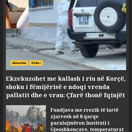
Aktualitet
Slider
Ekzekuzohet me kallash i riu në Korçë,
shoku i fëmijërisë e ndoqi vrenda
pallatit dhe e vrau: Çfarë thonë fqinjët
Fundjava me rrezik të lartë
zjarresh në 8 qarqe
paralajmëron Instituti i
Gjeoshkencave, temperaturat