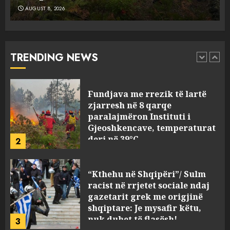
AUGUST 8, 2026
Fundjava me rrezik të lartë
zjarresh në 8 qarqe
paralajmëron Instituti i
Gjeoshkencave, temperaturat
TRENDING NEWS
deri në 39°C
2
AUGUST 8, 2026
“Kthehu në Shqipëri”/ Sulm
racist në rrjetet sociale ndaj
gazetarit grek me origjinë
shqiptare: Je mysafir këtu,
nuk duhet të flasësh!
3
AUGUST 8, 2026
Sherr në burgun e Fierit, dy të
burgosur përfundojnë në
spital! (Emrat)
AUGUST 8, 2026
4