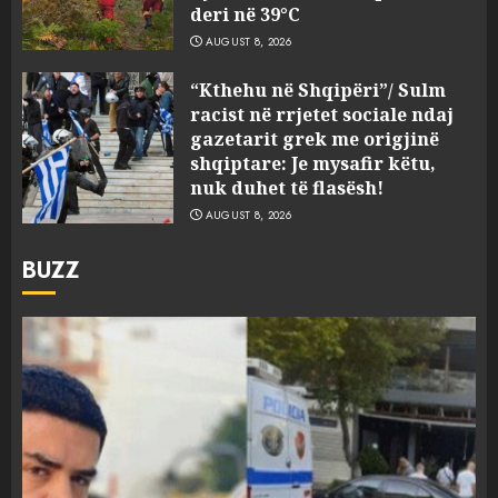
deri në 39°C
AUGUST 8, 2026
“Kthehu në Shqipëri”/ Sulm
racist në rrjetet sociale ndaj
gazetarit grek me origjinë
shqiptare: Je mysafir këtu,
nuk duhet të flasësh!
AUGUST 8, 2026
BUZZ