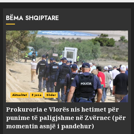
BËMA SHQIPTARE
Aktualitet
E jona
Slider
Prokuroria e Vlorës nis hetimet për
punime të paligjshme në Zvërnec (për
momentin asnjë i pandehur)