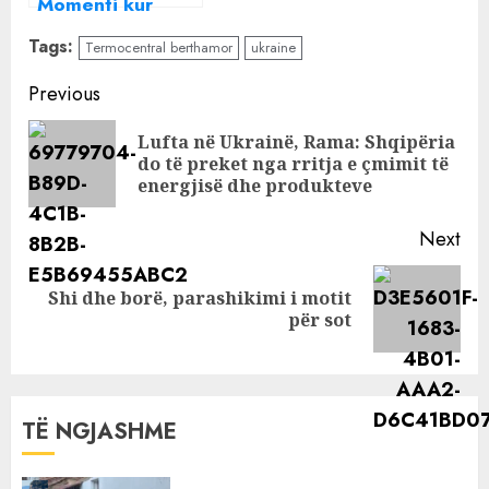
Momenti kur
anëtarët e MEK
Tags:
Termocentral berthamor
ukraine
dalin para
makinave të
Continue
Previous
policisë dhe
Reading
djegin
Lufta në Ukrainë, Rama: Shqipëria
Pre
dokumente
do të preket nga rritja e çmimit të
pos
energjisë dhe produkteve
sensitive
Next
Shi dhe borë, parashikimi i motit
Next
për sot
post:
TË NGJASHME