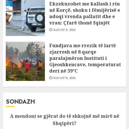
Ekzekuzohet me kallash i riu
në Korçë, shoku i fëmijërisë e
ndoqi vrenda pallatit dhe e
vrau: Çfarë thonë fqinjët
AUGUST 8, 2026
Fundjava me rrezik të lartë
zjarresh në 8 qarqe
paralajmëron Instituti i
Gjeoshkencave, temperaturat
deri në 39°C
AUGUST 8, 2026
SONDAZH
A mendoni se gjërat do të shkojnë më mirë në
Shqipëri?