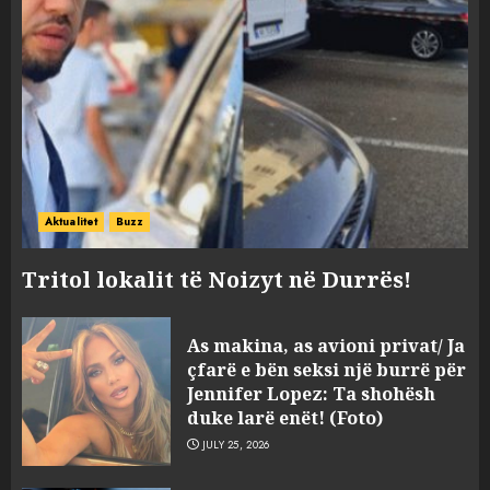
Aktualitet
Buzz
Tritol lokalit të Noizyt në Durrës!
“Kthehu në Shqipëri”/ Sulm
As makina, as avioni privat/ Ja
racist në rrjetet sociale ndaj
çfarë e bën seksi një burrë për
gazetarit grek me origjinë
Jennifer Lopez: Ta shohësh
shqiptare: Je mysafir këtu,
duke larë enët! (Foto)
nuk duhet të flasësh!
3
JULY 25, 2026
AUGUST 8, 2026