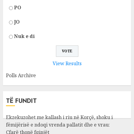
PO
JO
Nuk e di
View Results
Polls Archive
TË FUNDIT
Ekzekuzohet me kallash i riu në Korçë, shoku i
fëmijërisë e ndoqi vrenda pallatit dhe e vrau:
Çfarë thonë fqinjët