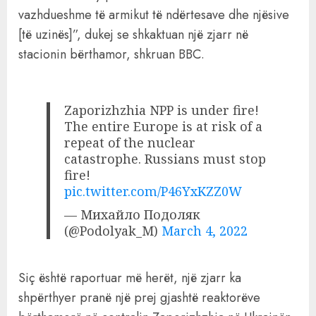
vazhdueshme të armikut të ndërtesave dhe njësive
[të uzinës]”, dukej se shkaktuan një zjarr në
stacionin bërthamor, shkruan BBC.
Zaporizhzhia NPP is under fire!
The entire Europe is at risk of a
repeat of the nuclear
catastrophe. Russians must stop
fire!
pic.twitter.com/P46YxKZZ0W
— Михайло Подоляк
(@Podolyak_M)
March 4, 2022
Siç është raportuar më herët, një zjarr ka
shpërthyer pranë një prej gjashtë reaktorëve