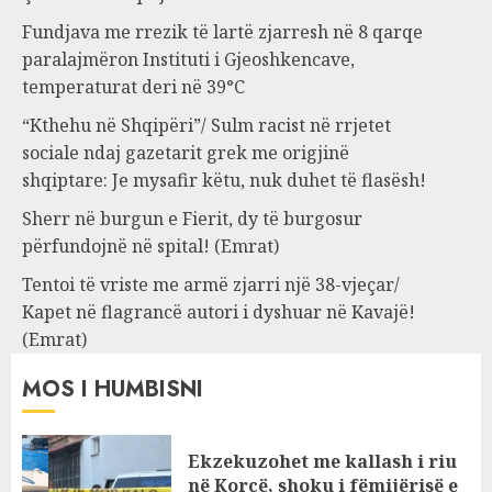
Fundjava me rrezik të lartë zjarresh në 8 qarqe
paralajmëron Instituti i Gjeoshkencave,
temperaturat deri në 39°C
“Kthehu në Shqipëri”/ Sulm racist në rrjetet
sociale ndaj gazetarit grek me origjinë
shqiptare: Je mysafir këtu, nuk duhet të flasësh!
Sherr në burgun e Fierit, dy të burgosur
përfundojnë në spital! (Emrat)
Tentoi të vriste me armë zjarri një 38-vjeçar/
Kapet në flagrancë autori i dyshuar në Kavajë!
(Emrat)
MOS I HUMBISNI
Ekzekuzohet me kallash i riu
në Korçë, shoku i fëmijërisë e