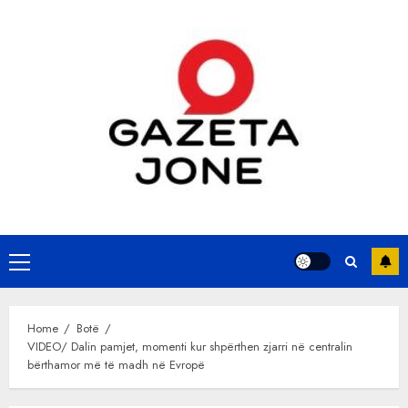
Skip
to
content
Primary
Menu
Home
Botë
VIDEO/ Dalin pamjet, momenti kur shpërthen zjarri në centralin
bërthamor më të madh në Evropë