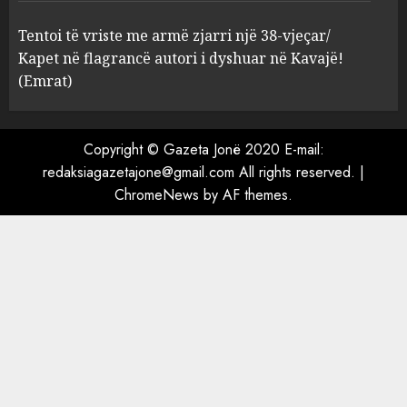
5
AUGUST 8, 2026
Tentoi të vriste me armë zjarri një 38-vjeçar/
Kapet në flagrancë autori i dyshuar në Kavajë!
(Emrat)
Copyright © Gazeta Jonë 2020 E-mail:
redaksiagazetajone@gmail.com All rights reserved.
|
ChromeNews
by AF themes.