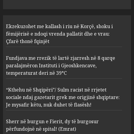
2
AUGUST 8, 2026
“Kthehu në Shqipëri”/ Sulm
Ekzekuzohet me kallash i riu në Korçë, shoku i
racist në rrjetet sociale ndaj
gazetarit grek me origjinë
fëmijërisë e ndoqi vrenda pallatit dhe e vrau:
shqiptare: Je mysafir këtu,
Çfarë thonë fqinjët
nuk duhet të flasësh!
3
AUGUST 8, 2026
Fundjava me rrezik të lartë zjarresh në 8 qarqe
paralajmëron Instituti i Gjeoshkencave,
Sherr në burgun e Fierit, dy të
temperaturat deri në 39°C
burgosur përfundojnë në
spital! (Emrat)
“Kthehu në Shqipëri”/ Sulm racist në rrjetet
AUGUST 8, 2026
4
sociale ndaj gazetarit grek me origjinë shqiptare:
Je mysafir këtu, nuk duhet të flasësh!
Tentoi të vriste me armë
zjarri një 38-vjeçar/ Kapet në
Sherr në burgun e Fierit, dy të burgosur
flagrancë autori i dyshuar në
përfundojnë në spital! (Emrat)
Kavajë! (Emrat)