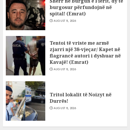
Sherr në burgun e Fierit, dy të
burgosur përfundojnë në
spital! (Emrat)
AUGUST 8, 2026
Tentoi të vriste me armë
zjarri një 38-vjeçar/ Kapet në
flagrancë autori i dyshuar në
Kavajë! (Emrat)
AUGUST 8, 2026
Tritol lokalit të Noizyt në
Durrës!
AUGUST 8, 2026