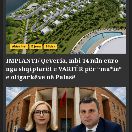
Aktualitet
E jona
Slider
IMPIANTI/ Qeveria, mbi 14 mln euro
nga shqiptarët e VARFËR për “mu*in”
e oligarkëve në Palasë