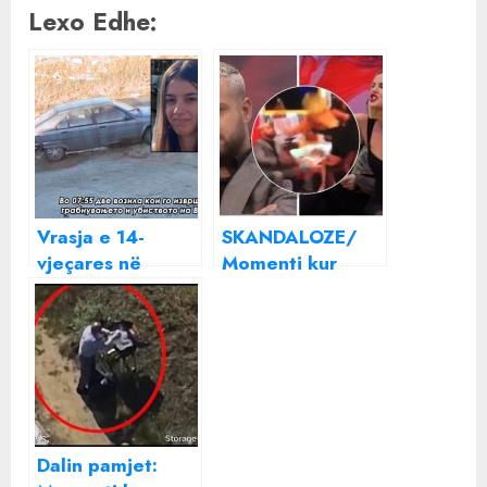
Lexo Edhe:
Vrasja e 14-
SKANDALOZE/
vjeçares në
Momenti kur
Shkup, dalin
Kejvina godet me
pamjet nga
shpullë Luizin,
momenti i
dalin pamjet e
rrëmbimit
rënda (VIDEO)
(VIDEO)
Dalin pamjet: