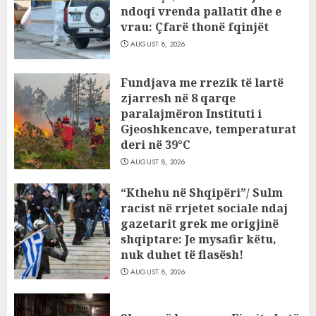
ndoqi vrenda pallatit dhe e
vrau: Çfarë thonë fqinjët
AUGUST 8, 2026
Fundjava me rrezik të lartë
zjarresh në 8 qarqe
paralajmëron Instituti i
Gjeoshkencave, temperaturat
deri në 39°C
AUGUST 8, 2026
“Kthehu në Shqipëri”/ Sulm
racist në rrjetet sociale ndaj
gazetarit grek me origjinë
shqiptare: Je mysafir këtu,
nuk duhet të flasësh!
AUGUST 8, 2026