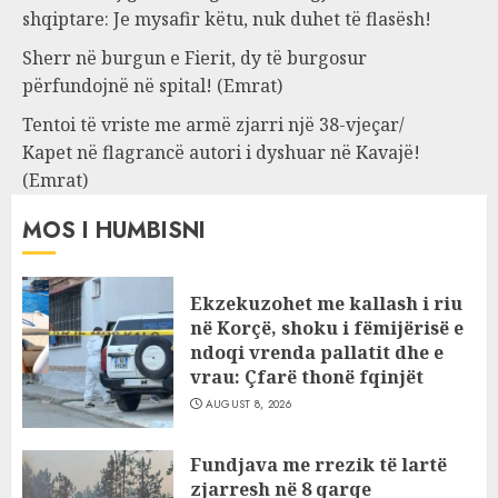
shqiptare: Je mysafir këtu, nuk duhet të flasësh!
Sherr në burgun e Fierit, dy të burgosur
përfundojnë në spital! (Emrat)
Tentoi të vriste me armë zjarri një 38-vjeçar/
Kapet në flagrancë autori i dyshuar në Kavajë!
(Emrat)
MOS I HUMBISNI
Ekzekuzohet me kallash i riu
në Korçë, shoku i fëmijërisë e
ndoqi vrenda pallatit dhe e
vrau: Çfarë thonë fqinjët
AUGUST 8, 2026
Fundjava me rrezik të lartë
zjarresh në 8 qarqe