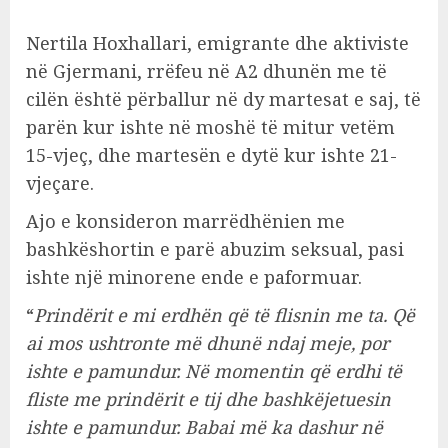
Nertila Hoxhallari, emigrante dhe aktiviste
në Gjermani, rrëfeu në A2 dhunën me të
cilën është përballur në dy martesat e saj, të
parën kur ishte në moshë të mitur vetëm
15-vjeç, dhe martesën e dytë kur ishte 21-
vjeçare.
Ajo e konsideron marrëdhënien me
bashkëshortin e parë abuzim seksual, pasi
ishte një minorene ende e paformuar.
“
Prindërit e mi erdhën që të flisnin me ta. Që
ai mos ushtronte më dhunë ndaj meje, por
ishte e pamundur. Në momentin që erdhi të
fliste me prindërit e tij dhe bashkëjetuesin
ishte e pamundur. Babai më ka dashur në