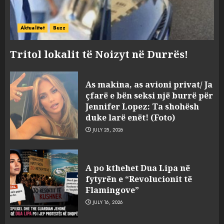
Aktualitet
Buzz
Tritol lokalit të Noizyt në Durrës!
As makina, as avioni privat/ Ja
çfarë e bën seksi një burrë për
Jennifer Lopez: Ta shohësh
duke larë enët! (Foto)
JULY 25, 2026
“Kthehu në Shqipëri”/ Sulm
racist në rrjetet sociale ndaj
A po kthehet Dua Lipa në
gazetarit grek me origjinë
fytyrën e “Revolucionit të
shqiptare: Je mysafir këtu,
Flamingove”
nuk duhet të flasësh!
3
JULY 16, 2026
AUGUST 8, 2026