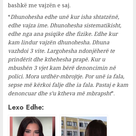
bashkë me vajzën e saj.
“
Dhunohesha edhe unë kur isha shtatzënë,
edhe vajza ime. Dhunohesha sistematikisht,
edhe nga ana psiqike dhe fizike. Edhe kur
kam lindur vajzën dhunohesha. Dhuna
vazhdoi 3 vite. Largohesha ndonjëherë te
prindërit dhe kthehesha prapë. Kur u
mbushën 3 vjet kam bërë denoncimin në
polici. Mora urdhër-mbrojtje. Por unë ia fala,
sepse më kërkoi falje dhe ia fala. Pastaj e kam
denoncuar dhe s’u ktheva më mbrapsht
”.
Lexo Edhe: