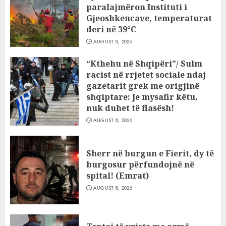
paralajmëron Instituti i
Gjeoshkencave, temperaturat
deri në 39°C
AUGUST 8, 2026
“Kthehu në Shqipëri”/ Sulm
racist në rrjetet sociale ndaj
gazetarit grek me origjinë
shqiptare: Je mysafir këtu,
nuk duhet të flasësh!
AUGUST 8, 2026
Sherr në burgun e Fierit, dy të
burgosur përfundojnë në
spital! (Emrat)
AUGUST 8, 2026