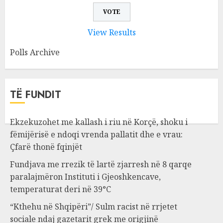
View Results
Polls Archive
TË FUNDIT
Ekzekuzohet me kallash i riu në Korçë, shoku i
fëmijërisë e ndoqi vrenda pallatit dhe e vrau:
Çfarë thonë fqinjët
Fundjava me rrezik të lartë zjarresh në 8 qarqe
paralajmëron Instituti i Gjeoshkencave,
temperaturat deri në 39°C
“Kthehu në Shqipëri”/ Sulm racist në rrjetet
sociale ndaj gazetarit grek me origjinë