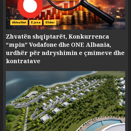
Aktualitet
E jona
Slider
Zhvatën shqiptarët, Konkurrenca
“mpin” Vodafone dhe ONE Albania,
urdhër për ndryshimin e çmimeve dhe
kontratave