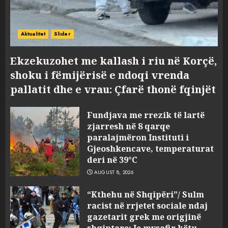
Aktualitet
Slider
Ekzekuzohet me kallash i riu në Korçë,
shoku i fëmijërisë e ndoqi vrenda
pallatit dhe e vrau: Çfarë thonë fqinjët
Fundjava me rrezik të lartë
zjarresh në 8 qarqe
paralajmëron Instituti i
Gjeoshkencave, temperaturat
deri në 39°C
AUGUST 8, 2026
“Kthehu në Shqipëri”/ Sulm
racist në rrjetet sociale ndaj
gazetarit grek me origjinë
shqiptare: Je mysafir këtu,