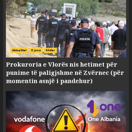
Aktualitet
E jona
Slider
Prokuroria e Vlorës nis hetimet për
punime të paligjshme në Zvërnec (për
momentin asnjë i pandehur)