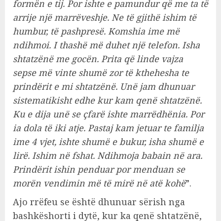
formën e tij. Por ishte e pamundur që me ta të
arrije një marrëveshje. Ne të gjithë ishim të
humbur, të pashpresë. Komshia ime më
ndihmoi. I thashë më duhet një telefon. Isha
shtatzënë me gocën. Prita që linde vajza
sepse më vinte shumë zor të kthehesha te
prindërit e mi shtatzënë. Unë jam dhunuar
sistematikisht edhe kur kam qenë shtatzënë.
Ku e dija unë se çfarë ishte marrëdhënia. Por
ia dola të iki atje. Pastaj kam jetuar te familja
ime 4 vjet, ishte shumë e bukur, isha shumë e
lirë. Ishim në fshat. Ndihmoja babain në ara.
Prindërit ishin penduar por menduan se
morën vendimin më të mirë në atë kohë
”.
Ajo rrëfeu se është dhunuar sërish nga
bashkëshorti i dytë, kur ka qenë shtatzënë,