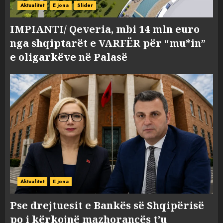
Aktualitet
E jona
Slider
IMPIANTI/ Qeveria, mbi 14 mln euro
nga shqiptarët e VARFËR për “mu*in”
e oligarkëve në Palasë
Aktualitet
E jona
Pse drejtuesit e Bankës së Shqipërisë
po i kërkojnë mazhorancës t’u