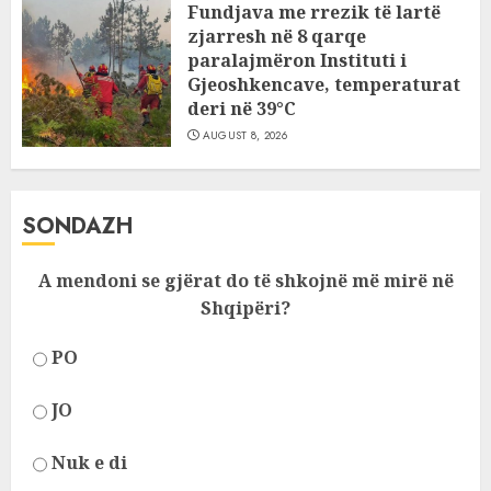
Fundjava me rrezik të lartë
zjarresh në 8 qarqe
paralajmëron Instituti i
Gjeoshkencave, temperaturat
deri në 39°C
AUGUST 8, 2026
SONDAZH
A mendoni se gjërat do të shkojnë më mirë në
Shqipëri?
PO
JO
Nuk e di