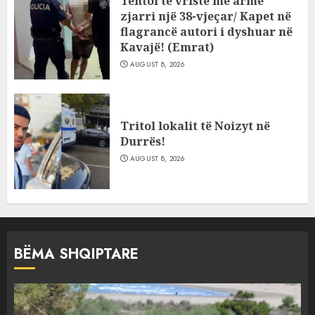
Tentoi të vriste me armë
zjarri një 38-vjeçar/ Kapet në
flagrancë autori i dyshuar në
Kavajë! (Emrat)
AUGUST 8, 2026
Tritol lokalit të Noizyt në
Durrës!
AUGUST 8, 2026
BËMA SHQIPTARE