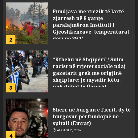
Fundjava me rrezik të lartë
zjarresh në 8 qarqe
paralajmëron Instituti i
Gjeoshkencave, temperaturat
deri në 39°C
2
AUGUST 8, 2026
“Kthehu në Shqipëri”/ Sulm
racist në rrjetet sociale ndaj
gazetarit grek me origjinë
shqiptare: Je mysafir këtu,
nuk duhet të flasësh!
3
AUGUST 8, 2026
Sherr në burgun e Fierit, dy të
burgosur përfundojnë në
spital! (Emrat)
AUGUST 8, 2026
4