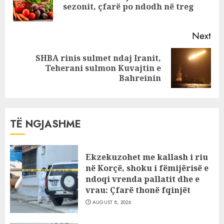
vdekje
sezonit, çfarë po ndodh në treg
pos
Next
SHBA rinis sulmet ndaj Iranit,
Next
Teherani sulmon Kuvajtin e
post:
Bahreinin
TË NGJASHME
Ekzekuzohet me kallash i riu
në Korçë, shoku i fëmijërisë e
ndoqi vrenda pallatit dhe e
vrau: Çfarë thonë fqinjët
AUGUST 8, 2026