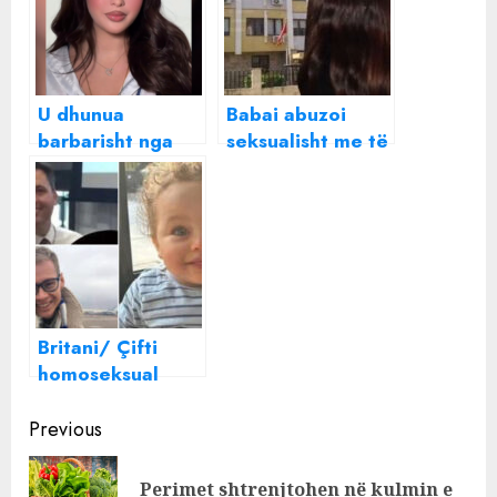
U dhunua
Babai abuzoi
barbarisht nga
seksualisht me të
ish-bashkëshorti/
bijën në Kurbin,
Letra e fundit e
fqinjët dëgjuan
Xhuana Nikollajt:
të bërtiturat…E
Nuk duroj dot
mitura: Vetëm sa
më… (detaje nga
më rrahu!
historia tragjike)
Britani/ Çifti
homoseksual
abuzoi
Continue
seksualisht me
Previous
foshnjën 13-
Reading
muajshe deri në
Perimet shtrenjtohen në kulmin e
Pre