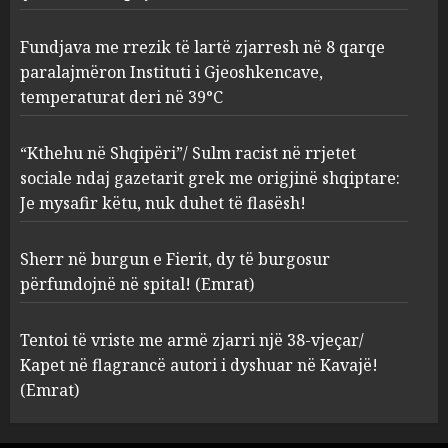
deri në 39°C
2
AUGUST 8, 2026
Fundjava me rrezik të lartë zjarresh në 8 qarqe
paralajmëron Instituti i Gjeoshkencave,
“Kthehu në Shqipëri”/ Sulm
temperaturat deri në 39°C
racist në rrjetet sociale ndaj
gazetarit grek me origjinë
shqiptare: Je mysafir këtu,
“Kthehu në Shqipëri”/ Sulm racist në rrjetet
nuk duhet të flasësh!
3
sociale ndaj gazetarit grek me origjinë shqiptare:
AUGUST 8, 2026
Je mysafir këtu, nuk duhet të flasësh!
Sherr në burgun e Fierit, dy të
Sherr në burgun e Fierit, dy të burgosur
burgosur përfundojnë në
spital! (Emrat)
përfundojnë në spital! (Emrat)
AUGUST 8, 2026
4
Tentoi të vriste me armë zjarri një 38-vjeçar/
Kapet në flagrancë autori i dyshuar në Kavajë!
Tentoi të vriste me armë
(Emrat)
zjarri një 38-vjeçar/ Kapet në
flagrancë autori i dyshuar në