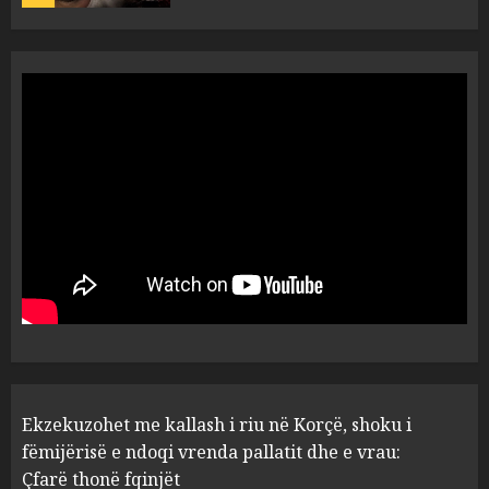
Tentoi të vriste me armë
zjarri një 38-vjeçar/ Kapet në
flagrancë autori i dyshuar në
Kavajë! (Emrat)
5
AUGUST 8, 2026
Ekzekuzohet me kallash i riu
në Korçë, shoku i fëmijërisë e
ndoqi vrenda pallatit dhe e
vrau: Çfarë thonë fqinjët
1
AUGUST 8, 2026
Fundjava me rrezik të lartë
Ekzekuzohet me kallash i riu në Korçë, shoku i
zjarresh në 8 qarqe
paralajmëron Instituti i
fëmijërisë e ndoqi vrenda pallatit dhe e vrau:
Gjeoshkencave, temperaturat
Çfarë thonë fqinjët