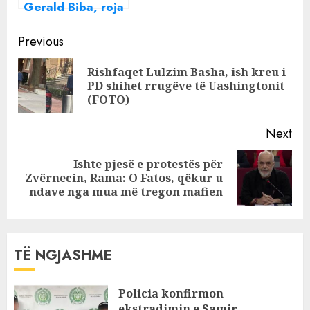
Gerald Biba, roja
private i Major
Continue
Security që goditi
Previous
protestuesin në
Reading
Rishfaqet Lulzim Basha, ish kreu i
Zvërnec, Policia
Pre
PD shihet rrugëve të Uashingtonit
nis hetim
pos
(FOTO)
disiplinor për
drejtuesit në
Next
Vlorë
Ishte pjesë e protestës për
Next
Zvërnecin, Rama: O Fatos, qëkur u
post:
ndave nga mua më tregon mafien
TË NGJASHME
Policia konfirmon
ekstradimin e Samir