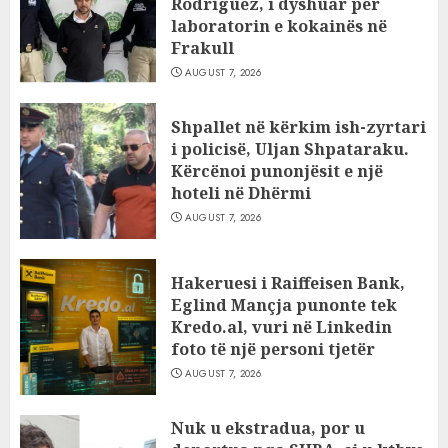
Rodriguez, i dyshuar për
laboratorin e kokainës në
Frakull
AUGUST 7, 2026
Shpallet në kërkim ish-zyrtari
i policisë, Uljan Shpataraku.
Kërcënoi punonjësit e një
hoteli në Dhërmi
AUGUST 7, 2026
Hakeruesi i Raiffeisen Bank,
Eglind Mançja punonte tek
Kredo.al, vuri në Linkedin
foto të një personi tjetër
AUGUST 7, 2026
Nuk u ekstradua, por u