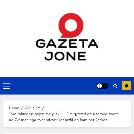
Skip
to
content
Primary
Menu
Home
Aktualitet
“Më mbushën gojën me gjak” – Flet qytetari që u tërhoq zvarrë
në Zvërnec nga rojet private: Mesazhi që kam për Ramën