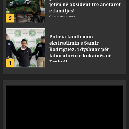
Rodriguez, i dyshuar për
laboratorin e kokainës në
Frakull
1
AUGUST 7, 2026
Shpallet në kërkim ish-zyrtari
i policisë, Uljan Shpataraku.
Kërcënoi punonjësit e një
hoteli në Dhërmi
2
AUGUST 7, 2026
Hakeruesi i Raiffeisen Bank,
Eglind Mançja punonte tek
Kredo.al, vuri në Linkedin
foto të një personi tjetër
3
AUGUST 7, 2026
Nuk u ekstradua, por u