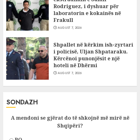
Rodriguez, i dyshuar për
laboratorin e kokainës në
Frakull
AUGUST 7, 2026
Shpallet në kërkim ish-zyrtari
i policisë, Uljan Shpataraku.
Kërcënoi punonjësit e një
hoteli në Dhërmi
AUGUST 7, 2026
SONDAZH
A mendoni se gjërat do të shkojnë më mirë në
Shqipëri?
PO