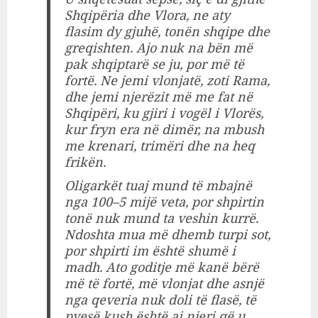
Shqipëria dhe Vlora, ne aty
flasim dy gjuhë, tonën shqipe dhe
greqishten. Ajo nuk na bën më
pak shqiptarë se ju, por më të
fortë. Ne jemi vlonjatë, zoti Rama,
dhe jemi njerëzit më me fat në
Shqipëri, ku gjiri i vogël i Vlorës,
kur fryn era në dimër, na mbush
me krenari, trimëri dhe na heq
frikën.
Oligarkët tuaj mund të mbajnë
nga 100–5 mijë veta, por shpirtin
tonë nuk mund ta veshin kurrë.
Ndoshta mua më dhemb turpi sot,
por shpirti im është shumë i
madh. Ato goditje më kanë bërë
më të fortë, më vlonjat dhe asnjë
nga qeveria nuk doli të flasë, të
pyesë kush është ai njeri që u