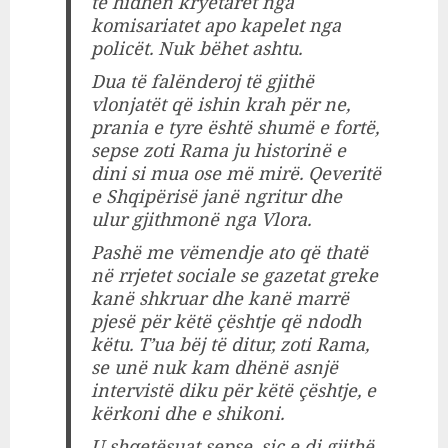
të hidhen kryetarët nga
komisariatet apo kapelet nga
policët. Nuk bëhet ashtu.
Dua të falënderoj të gjithë
vlonjatët që ishin krah për ne,
prania e tyre është shumë e fortë,
sepse zoti Rama ju historinë e
dini si mua ose më mirë. Qeveritë
e Shqipërisë janë ngritur dhe
ulur gjithmonë nga Vlora.
Pashë me vëmendje ato që thatë
në rrjetet sociale se gazetat greke
kanë shkruar dhe kanë marrë
pjesë për këtë çështje që ndodh
këtu. T’ua bëj të ditur, zoti Rama,
se unë nuk kam dhënë asnjë
intervistë diku për këtë çështje, e
kërkoni dhe e shikoni.
U shqetësuat sepse, siç e di gjithë