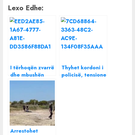
Lexo Edhe:
I tërhoqën zvarrë
Thyhet kordoni i
dhe mbushën
policisë, tensione
furgonët, policia
në fund të
Tiranë: 6
protestës,
protestues nën
tërhiqe zvarrë
hetim
qytetari
Arrestohet