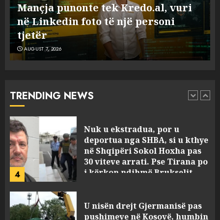
Mançja punonte tek Kredo.al, vuri
foto të një personi tjetër
në Linkedin foto të një personi
3
AUGUST 7, 2026
tjetër
AUGUST 7, 2026
Nuk u ekstradua, por u
deportua nga SHBA, si u kthye
në Shqipëri Sokol Hoxha pas
30 viteve arrati. Pse Tirana po
TRENDING NEWS
i kërkon ndihmë Brukselit
4
AUGUST 7, 2026
U nisën drejt Gjermanisë pas
pushimeve në Kosovë, humbin
jetën në aksident tre anëtarët
e familjes!
5
AUGUST 7, 2026
Policia konfirmon
ekstradimin e Samir