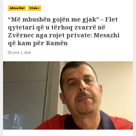
Aktualitet
Slider
“Më mbushën gojën me gjak” – Flet
qytetari që u tërhoq zvarrë në
Zvërnec nga rojet private: Mesazhi
që kam për Ramën
JUNE 2, 2026