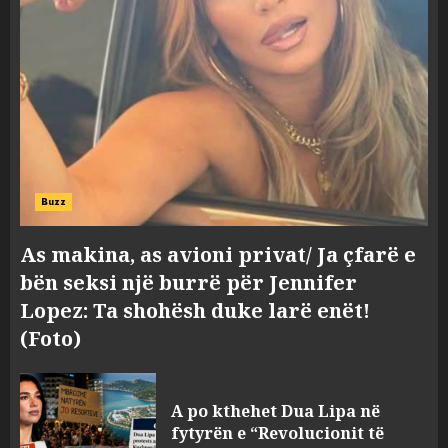
Hakeruesi i Raiffeisen Bank,
Eglind Mançja punonte tek
Kredo.al, vuri në Linkedin
foto të një personi tjetër
3
AUGUST 7, 2026
Buzz
Nuk u ekstradua, por u
deportua nga SHBA, si u kthye
As makina, as avioni privat/ Ja çfarë e
në Shqipëri Sokol Hoxha pas
bën seksi një burrë për Jennifer
30 viteve arrati. Pse Tirana po
Lopez: Ta shohësh duke larë enët!
i kërkon ndihmë Brukselit
4
(Foto)
AUGUST 7, 2026
U nisën drejt Gjermanisë pas
pushimeve në Kosovë, humbin
A po kthehet Dua Lipa në
jetën në aksident tre anëtarët
fytyrën e “Revolucionit të