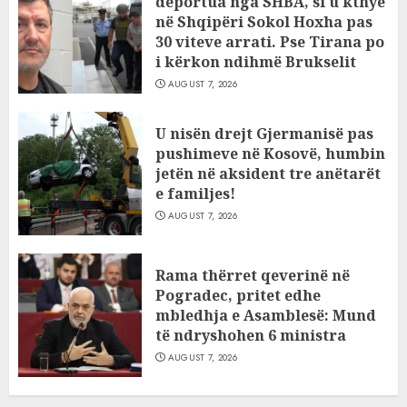
deportua nga SHBA, si u kthye
në Shqipëri Sokol Hoxha pas
30 viteve arrati. Pse Tirana po
i kërkon ndihmë Brukselit
AUGUST 7, 2026
U nisën drejt Gjermanisë pas
pushimeve në Kosovë, humbin
jetën në aksident tre anëtarët
e familjes!
AUGUST 7, 2026
Rama thërret qeverinë në
Pogradec, pritet edhe
mbledhja e Asamblesë: Mund
të ndryshohen 6 ministra
AUGUST 7, 2026