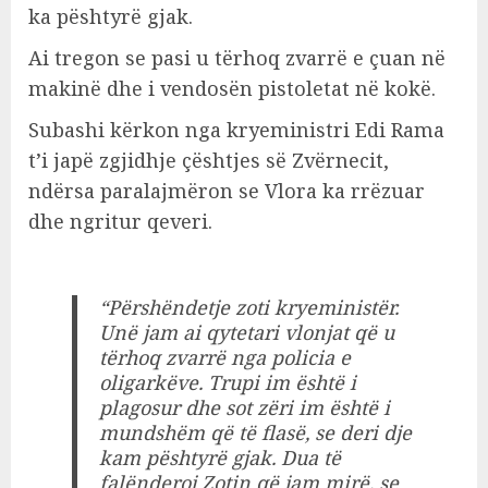
ka pështyrë gjak.
Ai tregon se pasi u tërhoq zvarrë e çuan në
makinë dhe i vendosën pistoletat në kokë.
Subashi kërkon nga kryeministri Edi Rama
t’i japë zgjidhje çështjes së Zvërnecit,
ndërsa paralajmëron se Vlora ka rrëzuar
dhe ngritur qeveri.
“Përshëndetje zoti kryeministër.
Unë jam ai qytetari vlonjat që u
tërhoq zvarrë nga policia e
oligarkëve. Trupi im është i
plagosur dhe sot zëri im është i
mundshëm që të flasë, se deri dje
kam pështyrë gjak. Dua të
falënderoj Zotin që jam mirë, se