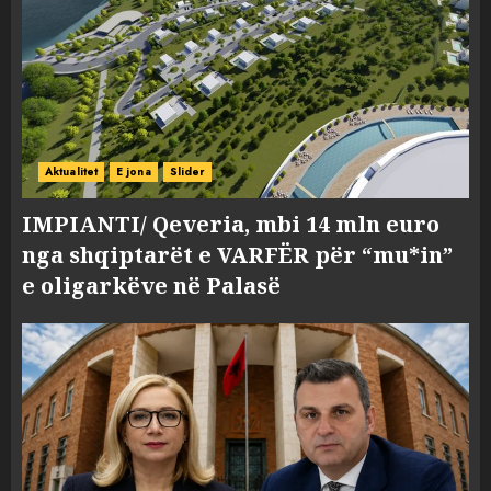
Aktualitet
E jona
Slider
IMPIANTI/ Qeveria, mbi 14 mln euro
nga shqiptarët e VARFËR për “mu*in”
e oligarkëve në Palasë