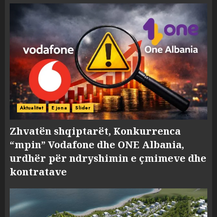
Aktualitet
E jona
Slider
Zhvatën shqiptarët, Konkurrenca
“mpin” Vodafone dhe ONE Albania,
urdhër për ndryshimin e çmimeve dhe
kontratave