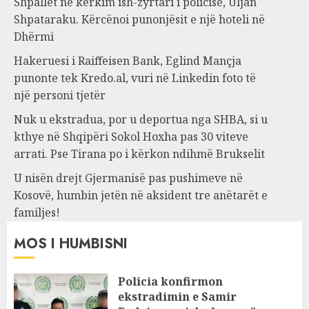
Shpallet në kërkim ish-zyrtari i policisë, Uljan
Shpataraku. Kërcënoi punonjësit e një hoteli në
Dhërmi
Hakeruesi i Raiffeisen Bank, Eglind Mançja
punonte tek Kredo.al, vuri në Linkedin foto të
një personi tjetër
Nuk u ekstradua, por u deportua nga SHBA, si u
kthye në Shqipëri Sokol Hoxha pas 30 viteve
arrati. Pse Tirana po i kërkon ndihmë Brukselit
U nisën drejt Gjermanisë pas pushimeve në
Kosovë, humbin jetën në aksident tre anëtarët e
familjes!
MOS I HUMBISNI
Policia konfirmon
ekstradimin e Samir