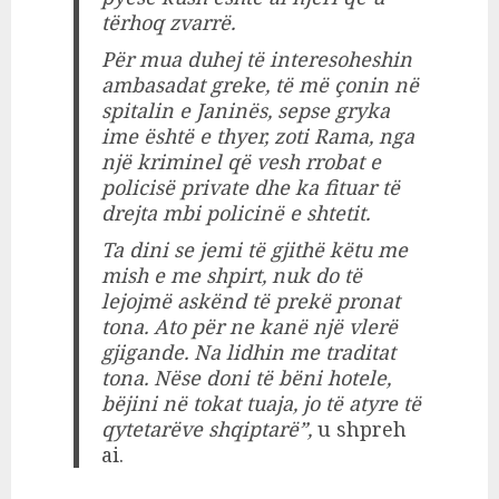
tërhoq zvarrë.
Për mua duhej të interesoheshin
ambasadat greke, të më çonin në
spitalin e Janinës, sepse gryka
ime është e thyer, zoti Rama, nga
një kriminel që vesh rrobat e
policisë private dhe ka fituar të
drejta mbi policinë e shtetit.
Ta dini se jemi të gjithë këtu me
mish e me shpirt, nuk do të
lejojmë askënd të prekë pronat
tona. Ato për ne kanë një vlerë
gjigande. Na lidhin me traditat
tona. Nëse doni të bëni hotele,
bëjini në tokat tuaja, jo të atyre të
qytetarëve shqiptarë”,
u shpreh
ai.