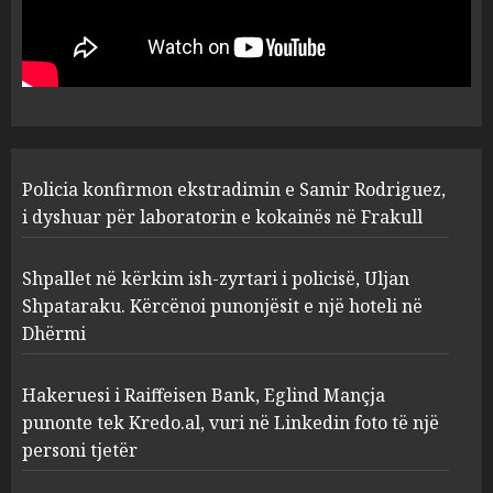
deportua nga SHBA, si u kthye
në Shqipëri Sokol Hoxha pas
30 viteve arrati. Pse Tirana po
i kërkon ndihmë Brukselit
4
AUGUST 7, 2026
U nisën drejt Gjermanisë pas
Policia konfirmon ekstradimin e Samir Rodriguez,
pushimeve në Kosovë, humbin
jetën në aksident tre anëtarët
i dyshuar për laboratorin e kokainës në Frakull
e familjes!
5
AUGUST 7, 2026
Shpallet në kërkim ish-zyrtari i policisë, Uljan
Shpataraku. Kërcënoi punonjësit e një hoteli në
Dhërmi
Hakeruesi i Raiffeisen Bank, Eglind Mançja
punonte tek Kredo.al, vuri në Linkedin foto të një
personi tjetër