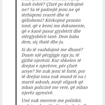
kush është? Çfarë po kërkojmë
ne? Sa të padrejtë jemi ne që
tërhiqemi zvarrë dhe të
qëllohemi? Kërkojmë pronën
tonë, që e kemi me dokumente,
që e kanë pasur gjyshërit dhe
stërgjyshërit tanë. Dem baba
dem, siç thatë dhe ju.
Si do të vazhdojmë me dhunë?
Duam një përgjigje nga ju, të
gjithë njerëzit. Kur shkelen të
drejtat e njerëzve, për çfarë
arsye? Ne nuk jemi të fortë, por
të drejtat tona nuk mund të na i
marrë askush, asnjë oligark që
mban policinë me vete, që mban
njerëz agresivë.
Unë nuk merrem me politikë,