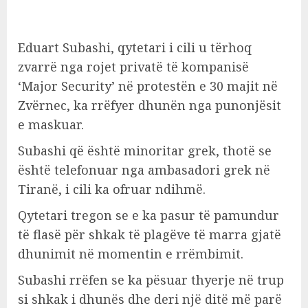
Eduart Subashi, qytetari i cili u tërhoq
zvarrë nga rojet privatë të kompanisë
‘Major Security’ në protestën e 30 majit në
Zvërnec, ka rrëfyer dhunën nga punonjësit
e maskuar.
Subashi që është minoritar grek, thotë se
është telefonuar nga ambasadori grek në
Tiranë, i cili ka ofruar ndihmë.
Qytetari tregon se e ka pasur të pamundur
të flasë për shkak të plagëve të marra gjatë
dhunimit në momentin e rrëmbimit.
Subashi rrëfen se ka pësuar thyerje në trup
si shkak i dhunës dhe deri një ditë më parë