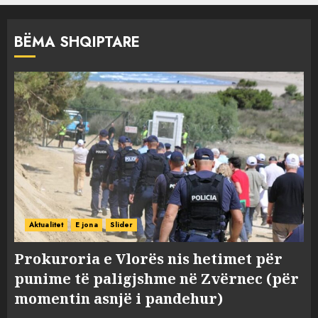
BËMA SHQIPTARE
Aktualitet
E jona
Slider
Prokuroria e Vlorës nis hetimet për
punime të paligjshme në Zvërnec (për
momentin asnjë i pandehur)