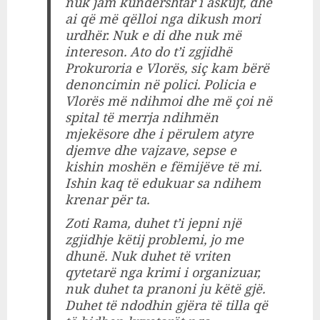
nuk jam kundërshtar i askujt, dhe
ai që më qëlloi nga dikush mori
urdhër. Nuk e di dhe nuk më
intereson. Ato do t’i zgjidhë
Prokuroria e Vlorës, siç kam bërë
denoncimin në polici. Policia e
Vlorës më ndihmoi dhe më çoi në
spital të merrja ndihmën
mjekësore dhe i përulem atyre
djemve dhe vajzave, sepse e
kishin moshën e fëmijëve të mi.
Ishin kaq të edukuar sa ndihem
krenar për ta.
Zoti Rama, duhet t’i jepni një
zgjidhje këtij problemi, jo me
dhunë. Nuk duhet të vriten
qytetarë nga krimi i organizuar,
nuk duhet ta pranoni ju këtë gjë.
Duhet të ndodhin gjëra të tilla që