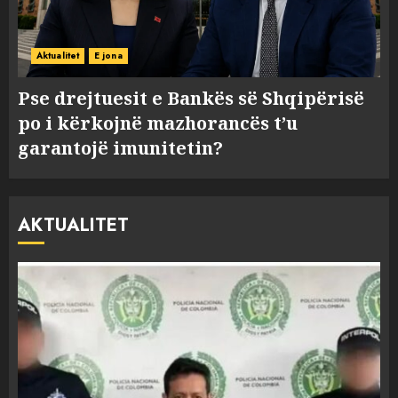
Aktualitet
E jona
Pse drejtuesit e Bankës së Shqipërisë
po i kërkojnë mazhorancës t’u
garantojë imunitetin?
AKTUALITET