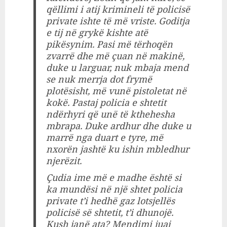
qëllimi i atij krimineli të policisë
private ishte të më vriste. Goditja
e tij në grykë kishte atë
pikësynim. Pasi më tërhoqën
zvarrë dhe më çuan në makinë,
duke u larguar, nuk mbaja mend
se nuk merrja dot frymë
plotësisht, më vunë pistoletat në
kokë. Pastaj policia e shtetit
ndërhyri që unë të kthehesha
mbrapa. Duke ardhur dhe duke u
marrë nga duart e tyre, më
nxorën jashtë ku ishin mbledhur
njerëzit.
Çudia ime më e madhe është si
ka mundësi në një shtet policia
private t’i hedhë gaz lotsjellës
policisë së shtetit, t’i dhunojë.
Kush janë ata? Mendimi juaj