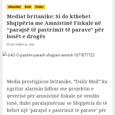
Aktualitet
Botë
Slider
Mediat britanike: Si do kthehet
Shqipëria me Amnistinë Fiskale në
“parajsë të pastrimit të parave” për
bosët e drogës
DECEMBER 24, 2022
Media prestigjioze britanike, “Daily Mail” ka
ngritur alarmin lidhur me projektin e
qeverisë për amnistinë fiskale në vendin
tonë, duke paralajmëruar se Shqipëria do të
bëhet një ‘parajsë e pastrimit të parave’ për