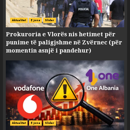
Aktualitet
E jona
Slider
Prokuroria e Vlorës nis hetimet për
punime të paligjshme në Zvërnec (për
momentin asnjë i pandehur)
Aktualitet
E jona
Slider