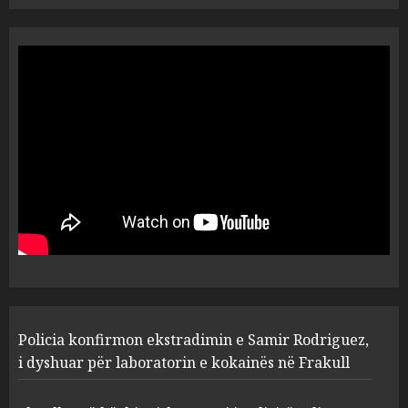
U nisën drejt Gjermanisë pas
pushimeve në Kosovë, humbin
jetën në aksident tre anëtarët
e familjes!
5
AUGUST 7, 2026
Policia konfirmon
ekstradimin e Samir
Rodriguez, i dyshuar për
laboratorin e kokainës në
Frakull
1
AUGUST 7, 2026
Shpallet në kërkim ish-zyrtari
Policia konfirmon ekstradimin e Samir Rodriguez,
i policisë, Uljan Shpataraku.
Kërcënoi punonjësit e një
i dyshuar për laboratorin e kokainës në Frakull
hoteli në Dhërmi
2
AUGUST 7, 2026