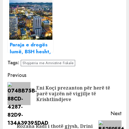
parave,
euron, sot ra nën
trafikantët me
100 LEKE! MJER
ndihmën e disa
emigrantët dhe
bankave dhe
eksportuesit
personazhe te
Parajsave Fiskale
Paraja e drogës
e kanë kthyer
lumë, BSH hesht,
vendin në
Njësia Kundër
“lavatriçe”
Tags:
Shqipëria me Amnistinë Fiskale
Pastrimit të
Parave fle gjumë,
Continue
Previous
bankat bëjnë
Reading
namin:
Eni Koçi prezanton për herë të
Pre
Shtrenjtohen
parë vajzën në vigjilje të
pos
Krishtlindjeve
sërish
apartamentet në
Next
Tiranë
Rozana Radi i thotë gjysh, Drini