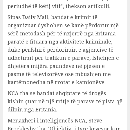
periudhë të këtij viti”, thekson artikulli.
Sipas Daily Mail, bandat e krimit të
organizuar dyshohen se kanë përdorur një
sërë metodash për të nxjerrë nga Britania
paratë e fituara nga aktivitete kriminale,
duke përfshirë përdorimin e agjencive të
udhëtimit për trafikun e parave, fshehjen e
dhjetëra mijëra paundeve në pjesën e
pasme të televizorëve ose mbushjen me
kartëmonedha në rrotat e kamionëve.
NCA tha se bandat shqiptare të drogës
kishin çuar në një rritje të parave të pista që
dilnin nga Britania.
Menaxheri i inteligjencës NCA, Steve
Brocklesby tha: ‘Objektivi i tyre kryesor kur