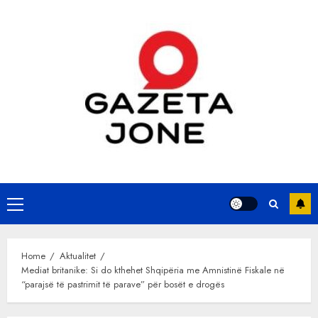
Skip
to
content
Primary
Menu
Home
Aktualitet
Mediat britanike: Si do kthehet Shqipëria me Amnistinë Fiskale në
“parajsë të pastrimit të parave” për bosët e drogës