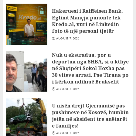
Hakeruesi i Raiffeisen Bank,
Eglind Mançja punonte tek
Kredo.al, vuri në Linkedin
foto të një personi tjetër
AUGUST 7, 2026
Nuk u ekstradua, por u
deportua nga SHBA, si u kthye
në Shqipëri Sokol Hoxha pas
30 viteve arrati. Pse Tirana po
i kërkon ndihmë Brukselit
AUGUST 7, 2026
U nisën drejt Gjermanisë pas
pushimeve në Kosovë, humbin
jetën në aksident tre anëtarët
e familjes!
AUGUST 7, 2026