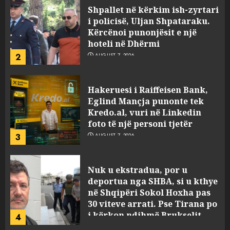
Shpallet në kërkim ish-zyrtari
i policisë, Uljan Shpataraku.
Kërcënoi punonjësit e një
hoteli në Dhërmi
2
AUGUST 7, 2026
Hakeruesi i Raiffeisen Bank,
Eglind Mançja punonte tek
Kredo.al, vuri në Linkedin
foto të një personi tjetër
3
AUGUST 7, 2026
Nuk u ekstradua, por u
deportua nga SHBA, si u kthye
në Shqipëri Sokol Hoxha pas
30 viteve arrati. Pse Tirana po
i kërkon ndihmë Brukselit
4
AUGUST 7, 2026