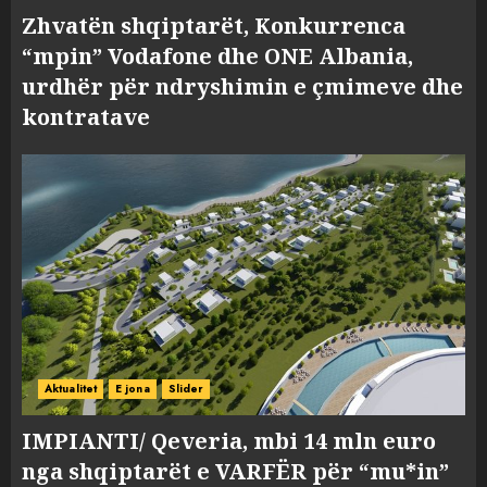
Zhvatën shqiptarët, Konkurrenca
“mpin” Vodafone dhe ONE Albania,
urdhër për ndryshimin e çmimeve dhe
kontratave
Aktualitet
E jona
Slider
IMPIANTI/ Qeveria, mbi 14 mln euro
nga shqiptarët e VARFËR për “mu*in”