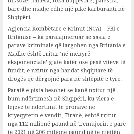
luksoze, banesa, toka bujqësore, palestra,
bare dhe madje edhe një pikë karburanti në
Shqipëri.
Agjencia Kombëtare e Krimit (NCA) – FBI e
Britanisë – ka paralajmëruar se sasia e
parave kriminale që largohen nga Britania e
Madhe është rritur ‘në mënyrë
eksponenciale’ gjatë katër ose pesë viteve të
fundit, e nxitur nga bandat shqiptare të
drogës që dërgojnë para në shtëpitë e tyre.
Paratë e pista besohet se kanë nxitur një
bum ndërtimesh në Shqipëri, ku vlera e
lejeve të ndërtimit të pronave në
kryeqytetin e vendit, Tiranë, është rritur
nga 112 milionë paund në tremujorin e parë
të 2021 në 206 milionë paund në të njëjtën