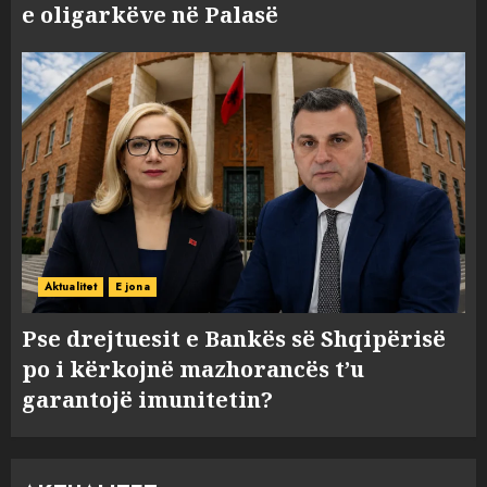
e oligarkëve në Palasë
Aktualitet
E jona
Pse drejtuesit e Bankës së Shqipërisë
po i kërkojnë mazhorancës t’u
garantojë imunitetin?