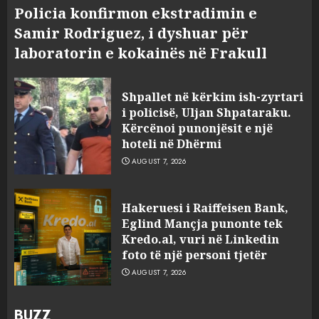
Policia konfirmon ekstradimin e
Samir Rodriguez, i dyshuar për
laboratorin e kokainës në Frakull
Shpallet në kërkim ish-zyrtari
i policisë, Uljan Shpataraku.
Kërcënoi punonjësit e një
hoteli në Dhërmi
AUGUST 7, 2026
Hakeruesi i Raiffeisen Bank,
Eglind Mançja punonte tek
Kredo.al, vuri në Linkedin
foto të një personi tjetër
AUGUST 7, 2026
BUZZ