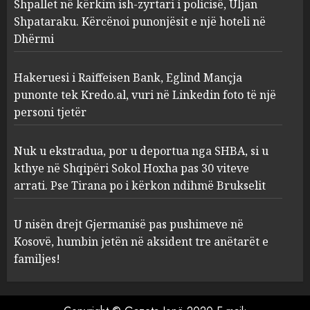
Shpallet në kërkim ish-zyrtari i policisë, Uljan
Shpataraku. Kërcënoi punonjësit e një hoteli në
Dhërmi
Hakeruesi i Raiffeisen Bank,
Eglind Mançja punonte tek
Kredo.al, vuri në Linkedin
Hakeruesi i Raiffeisen Bank, Eglind Mançja
foto të një personi tjetër
punonte tek Kredo.al, vuri në Linkedin foto të një
3
AUGUST 7, 2026
personi tjetër
Nuk u ekstradua, por u
Nuk u ekstradua, por u deportua nga SHBA, si u
deportua nga SHBA, si u kthye
kthye në Shqipëri Sokol Hoxha pas 30 viteve
në Shqipëri Sokol Hoxha pas
arrati. Pse Tirana po i kërkon ndihmë Brukselit
30 viteve arrati. Pse Tirana po
i kërkon ndihmë Brukselit
4
U nisën drejt Gjermanisë pas pushimeve në
AUGUST 7, 2026
Kosovë, humbin jetën në aksident tre anëtarët e
U nisën drejt Gjermanisë pas
familjes!
pushimeve në Kosovë, humbin
jetën në aksident tre anëtarët
e familjes!