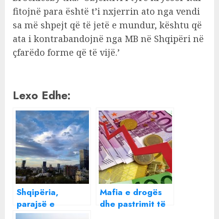
fitojnë para është t’i nxjerrin ato nga vendi
sa më shpejt që të jetë e mundur, kështu që
ata i kontrabandojnë nga MB në Shqipëri në
çfarëdo forme që të vijë.’
Lexo Edhe:
Shqipëria,
Mafia e drogës
parajsë e
dhe pastrimit të
pastrimit të
parave fundos