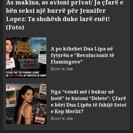
As makina, as avioni privat/ Ja çfarë e
bën seksi një burrë për Jennifer
Lopez: Ta shohësh duke larë enët!
(Foto)
A po kthehet Dua Lipa në
fytyrën e “Revolucionit të
Flamingove”
JULY 16, 2026
Hakeruesi i Raiffeisen Bank,
Nga “vendi më i bukur në
Eglind Mançja punonte tek
botë” te butoni “Delete”: Çfarë
Kredo.al, vuri në Linkedin
e bëri Dua Lipën të fshijë fotot
foto të një personi tjetër
e Kep Merlit?
3
AUGUST 7, 2026
JULY 16, 2026
Nuk u ekstradua, por u