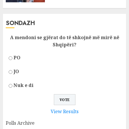
SONDAZH
A mendoni se gjërat do të shkojnë më mirë në
Shqipëri?
PO
JO
Nuk e di
View Results
Polls Archive