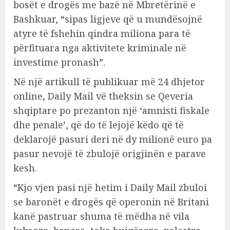
bosët e drogës me bazë në Mbretërinë e
Bashkuar, “sipas ligjeve që u mundësojnë
atyre të fshehin qindra miliona para të
përfituara nga aktivitete kriminale në
investime pronash”.
Në një artikull të publikuar më 24 dhjetor
online, Daily Mail vë theksin se Qeveria
shqiptare po prezanton një ‘amnisti fiskale
dhe penale’, që do të lejojë këdo që të
deklarojë pasuri deri në dy milionë euro pa
pasur nevojë të zbulojë origjinën e parave
kesh.
“Kjo vjen pasi një hetim i Daily Mail zbuloi
se baronët e drogës që operonin në Britani
kanë pastruar shuma të mëdha në vila