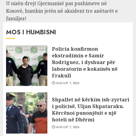
U nisën drejt Gjermanisë pas pushimeve në
Kosovë, humbin jetën në aksident tre anëtarët e
familjes!
MOS I HUMBISNI
Policia konfirmon
ekstradimin e Samir
Rodriguez, i dyshuar për
laboratorin e kokainës në
Frakull
AUGUST 7, 2026
Shpallet në kërkim ish-zyrtari
i policisë, Uljan Shpataraku.
Kërcënoi punonjësit e një
hoteli në Dhërmi
AUGUST 7, 2026