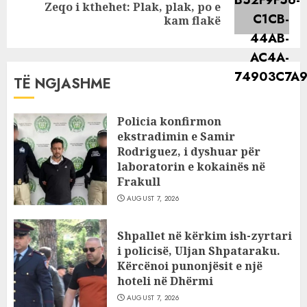
Next
Zeqo i kthehet: Plak, plak, po e
post:
kam flakë
TË NGJASHME
Policia konfirmon
ekstradimin e Samir
Rodriguez, i dyshuar për
laboratorin e kokainës në
Frakull
AUGUST 7, 2026
Shpallet në kërkim ish-zyrtari
i policisë, Uljan Shpataraku.
Kërcënoi punonjësit e një
hoteli në Dhërmi
AUGUST 7, 2026