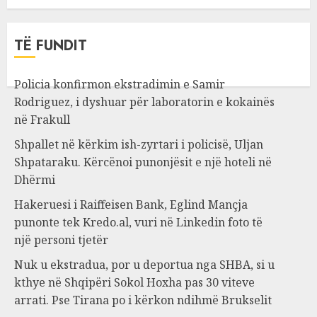
TË FUNDIT
Policia konfirmon ekstradimin e Samir
Rodriguez, i dyshuar për laboratorin e kokainës
në Frakull
Shpallet në kërkim ish-zyrtari i policisë, Uljan
Shpataraku. Kërcënoi punonjësit e një hoteli në
Dhërmi
Hakeruesi i Raiffeisen Bank, Eglind Mançja
punonte tek Kredo.al, vuri në Linkedin foto të
një personi tjetër
Nuk u ekstradua, por u deportua nga SHBA, si u
kthye në Shqipëri Sokol Hoxha pas 30 viteve
arrati. Pse Tirana po i kërkon ndihmë Brukselit