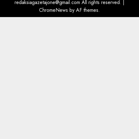
redaksiagazetajone@gmail.com All rights reserved.
|
ChromeNews
by AF themes.