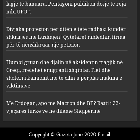
lagje të banuara, Pentagoni publikon dosje të reja
mbi UFO-t
Divjaka proteston për ditën e
tetë radhazi kundër shkrirjes
me Lushnjen! Qytetarët
Divjaka proteston për ditën e tetë radhazi kundër
mbledhin firma për të
shkrirjes me Lushnjen! Qytetarët mbledhin firma
nënshkruar një peticion
3
për të nënshkruar një peticion
AUGUST 8, 2026
Humbi gruan dhe djalin në
Humbi gruan dhe djalin në aksidentin tragjik në
aksidentin tragjik në Greqi,
Greqi, rrëfehet emigranti shqiptar. Flet dhe
rrëfehet emigranti shqiptar.
shoferi i kamionit me të cilin u përplas makina e
Flet dhe shoferi i kamionit me
viktimave
të cilin u përplas makina e
4
viktimave
Me Erdogan, apo me Macron dhe BE? Rasti i 32-
AUGUST 7, 2026
vjeçares turke vë në dilemë Shqipërinë
Me Erdogan, apo me Macron
dhe BE? Rasti i 32-vjeçares
turke vë në dilemë Shqipërinë
Copyright © Gazeta Jonë 2020 E-mail:
AUGUST 7, 2026
5