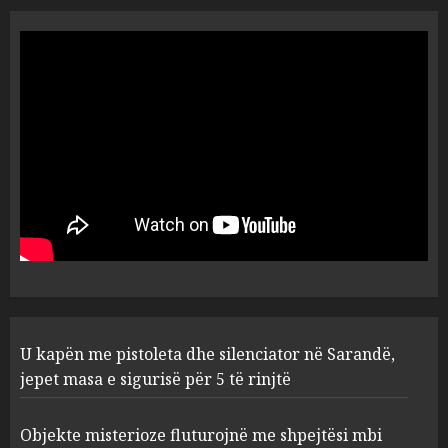
Me Erdogan, apo me Macron
dhe BE? Rasti i 32-vjeçares
turke vë në dilemë Shqipërinë
AUGUST 7, 2026
5
U kapën me pistoleta dhe
silenciator në Sarandë, jepet
masa e sigurisë për 5 të rinjtë
AUGUST 8, 2026
1
Objekte misterioze fluturojnë
U kapën me pistoleta dhe silenciator në Sarandë,
me shpejtësi mbi lagje të
banuara, Pentagoni publikon
jepet masa e sigurisë për 5 të rinjtë
dosje të reja mbi UFO-t
2
AUGUST 8, 2026
Objekte misterioze fluturojnë me shpejtësi mbi