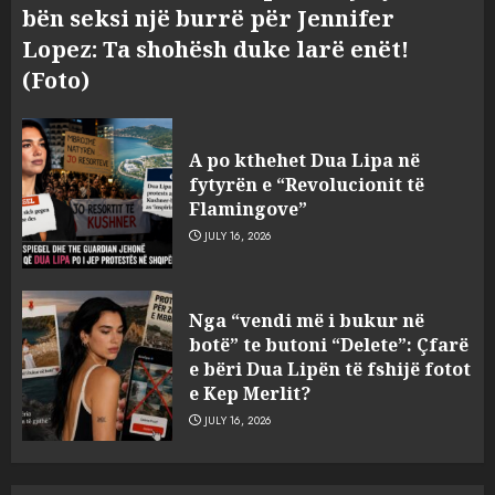
bën seksi një burrë për Jennifer
Lopez: Ta shohësh duke larë enët!
(Foto)
A po kthehet Dua Lipa në
fytyrën e “Revolucionit të
Flamingove”
JULY 16, 2026
Divjaka proteston për ditën e
Nga “vendi më i bukur në
tetë radhazi kundër shkrirjes
botë” te butoni “Delete”: Çfarë
me Lushnjen! Qytetarët
e bëri Dua Lipën të fshijë fotot
mbledhin firma për të
e Kep Merlit?
nënshkruar një peticion
3
JULY 16, 2026
AUGUST 8, 2026
Humbi gruan dhe djalin në