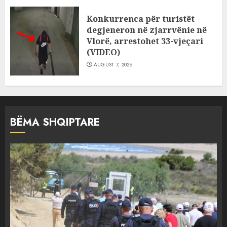
Konkurrenca për turistët
degjeneron në zjarrvënie në
Vlorë, arrestohet 33-vjeçari
(VIDEO)
AUGUST 7, 2026
BËMA SHQIPTARE