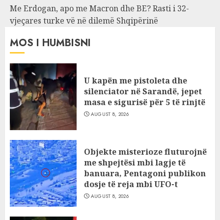
Me Erdogan, apo me Macron dhe BE? Rasti i 32-
vjeçares turke vë në dilemë Shqipërinë
MOS I HUMBISNI
U kapën me pistoleta dhe
silenciator në Sarandë, jepet
masa e sigurisë për 5 të rinjtë
AUGUST 8, 2026
Objekte misterioze fluturojnë
me shpejtësi mbi lagje të
banuara, Pentagoni publikon
dosje të reja mbi UFO-t
AUGUST 8, 2026