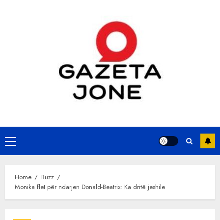
Skip
to
content
Primary
Menu
Home
Buzz
Monika flet për ndarjen Donald-Beatrix: Ka dritë jeshile