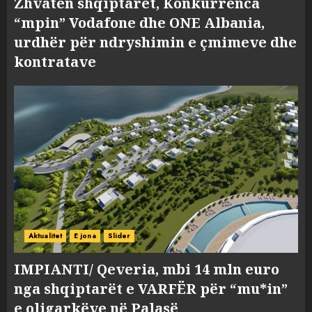
Zhvatën shqiptarët, Konkurrenca
“mpin” Vodafone dhe ONE Albania,
urdhër për ndryshimin e çmimeve dhe
kontratave
Aktualitet
E jona
Slider
IMPIANTI/ Qeveria, mbi 14 mln euro
nga shqiptarët e VARFËR për “mu*in”
e oligarkëve në Palasë