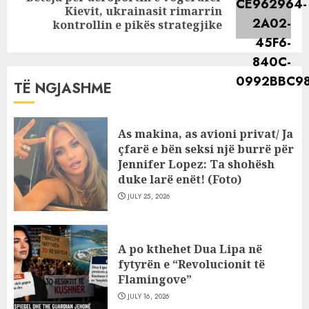
Next
Kievit, ukrainasit rimarrin
post:
kontrollin e pikës strategjike
TË NGJASHME
As makina, as avioni privat/ Ja
çfarë e bën seksi një burrë për
Jennifer Lopez: Ta shohësh
duke larë enët! (Foto)
JULY 25, 2026
A po kthehet Dua Lipa në
fytyrën e “Revolucionit të
Flamingove”
JULY 16, 2026