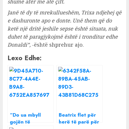
shumë afër me atë çift.
Janë të dy të mrekullueshëm, Trixa ndjehej që
e dashuronte apo e donte. Unë them që do
ketë një dritë jeshile sepse është situata, nuk
duhet të paragjykojmë është i tronditur edhe
Donaldi”,
-është shprehur ajo.
Lexo Edhe:
“Do ua mbyll
Beatrix flet për
gojën të
herë të parë për
gjithëve”, Beatrix
ndarjen nga