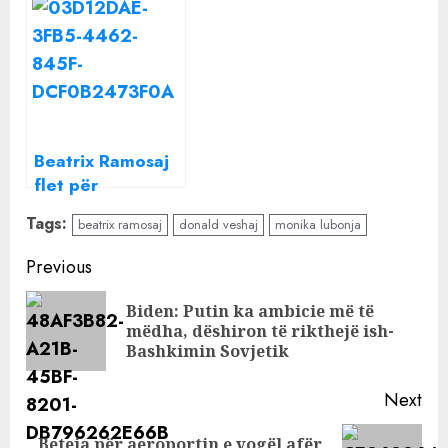
Ramosaj flet për
Donaldi: Gjej
ribashkimin Bora-
forcë tek njerëzit
Donald
që dua
Beatrix Ramosaj
flet për
‘dedikimet’ ndaj
Tags:
beatrix ramosaj
donald veshaj
monika lubonja
Donald Veshajt:
S’kam punë
Continue
Previous
tjetër
Reading
Biden: Putin ka ambicie më të
Pre
mëdha, dëshiron të rikthejë ish-
pos
Bashkimin Sovjetik
Next
Beteja për aeroportin e vogël afër