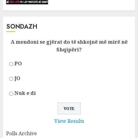
SONDAZH
A mendoni se gjërat do të shkojnë më mirë në
Shqipëri?
PO
JO
Nuk e di
View Results
Polls Archive