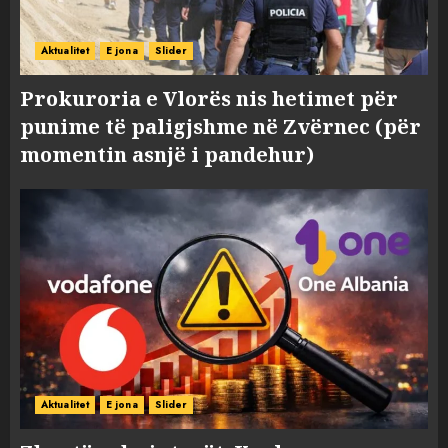
Aktualitet
E jona
Slider
Prokuroria e Vlorës nis hetimet për
punime të paligjshme në Zvërnec (për
momentin asnjë i pandehur)
Aktualitet
E jona
Slider