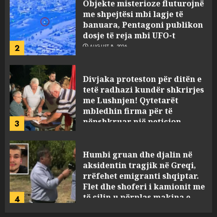
Objekte misterioze fluturojnë
me shpejtësi mbi lagje të
banuara, Pentagoni publikon
dosje të reja mbi UFO-t
2
AUGUST 8, 2026
Divjaka proteston për ditën e
tetë radhazi kundër shkrirjes
me Lushnjen! Qytetarët
mbledhin firma për të
nënshkruar një peticion
3
AUGUST 8, 2026
Humbi gruan dhe djalin në
aksidentin tragjik në Greqi,
rrëfehet emigranti shqiptar.
Flet dhe shoferi i kamionit me
të cilin u përplas makina e
4
viktimave
AUGUST 7, 2026