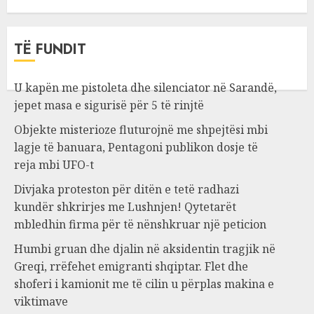
TË FUNDIT
U kapën me pistoleta dhe silenciator në Sarandë,
jepet masa e sigurisë për 5 të rinjtë
Objekte misterioze fluturojnë me shpejtësi mbi
lagje të banuara, Pentagoni publikon dosje të
reja mbi UFO-t
Divjaka proteston për ditën e tetë radhazi
kundër shkrirjes me Lushnjen! Qytetarët
mbledhin firma për të nënshkruar një peticion
Humbi gruan dhe djalin në aksidentin tragjik në
Greqi, rrëfehet emigranti shqiptar. Flet dhe
shoferi i kamionit me të cilin u përplas makina e
viktimave