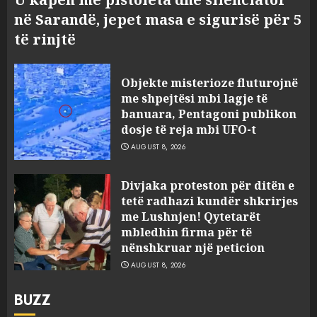
në Sarandë, jepet masa e sigurisë për 5
të rinjtë
Objekte misterioze fluturojnë
me shpejtësi mbi lagje të
banuara, Pentagoni publikon
dosje të reja mbi UFO-t
AUGUST 8, 2026
Divjaka proteston për ditën e
tetë radhazi kundër shkrirjes
me Lushnjen! Qytetarët
mbledhin firma për të
nënshkruar një peticion
AUGUST 8, 2026
BUZZ