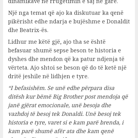
dinamikave në rrugëtimin e saj në garë.
Një nga temat që ajo ka diskutuar ka qenë
pikërisht edhe ndarja e bujëshme e Donaldit
dhe Beatrix-ës.
Lidhur me këtë gjë, ajo tha se është
befasuar shumë sepse beson te historia e
dyshes dhe mendon që ka patur ndjenja të
vërteta. Ajo shtoi se beson që do të ketë një
dritë jeshile në lidhjen e tyre.
“I befasishëm. Se unë edhe përpara disa
ditësh kur bëmë Big Brother post mendoja që
janë gjërat emocionale, unë besoja dhe
vazhdoj të besoj tek Donaldi. Unë besoj tek
historia e tyre, varet si e kam parë brenda, i
kam parë shumë afër ata dhe kam qenë