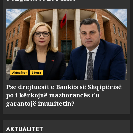
Aktualitet
E jona
Pse drejtuesit e Bankës së Shqipërisë
po i kërkojnë mazhorancës t’u
garantojë imunitetin?
AKTUALITET