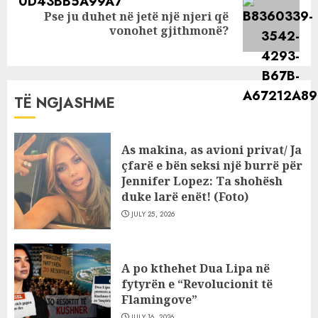
Pse ju duhet në jetë një njeri që
Next
vonohet gjithmonë?
post:
TË NGJASHME
As makina, as avioni privat/ Ja
çfarë e bën seksi një burrë për
Jennifer Lopez: Ta shohësh
duke larë enët! (Foto)
JULY 25, 2026
A po kthehet Dua Lipa në
fytyrën e “Revolucionit të
Flamingove”
JULY 16, 2026