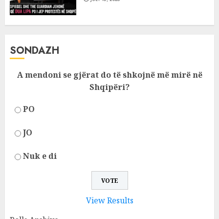
SONDAZH
A mendoni se gjërat do të shkojnë më mirë në
Shqipëri?
PO
JO
Nuk e di
View Results