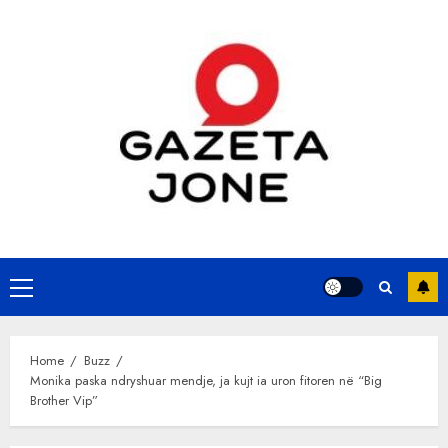
Skip
to
content
Primary
Menu
Home
Buzz
Monika paska ndryshuar mendje, ja kujt ia uron fitoren në “Big
Brother Vip”