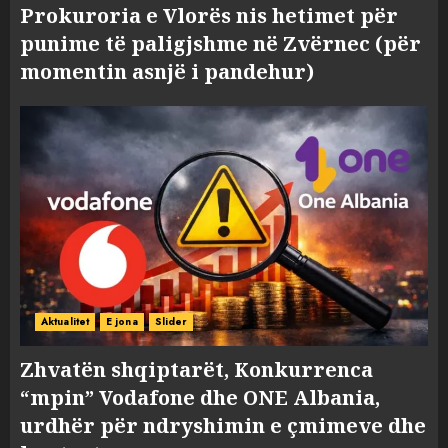
Prokuroria e Vlorës nis hetimet për
punime të paligjshme në Zvërnec (për
momentin asnjë i pandehur)
Aktualitet
E jona
Slider
Zhvatën shqiptarët, Konkurrenca
“mpin” Vodafone dhe ONE Albania,
urdhër për ndryshimin e çmimeve dhe