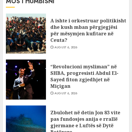
MOS I HUMBISNI
A ishte i orkestruar politikisht
dhe kush mban përgjegjësi
për mësymjen kufitare në
Ceuta?
AUGUST 6, 2026
“Revolucioni mysliman” në
SHBA, progresisti Abdul El-
Sayed fiton zgjedhjet në
Miçigan
AUGUST 6, 2026
Zbulohet në detin Jon 83 vite
pas fundosjes anija e rrallë
gjermane e Luftës së Dytë