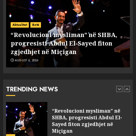
A ishte i orkestruar politikisht
dhe kush mban përgjegjësi
Aktualitet
Botë
për mësymjen kufitare në
“Revolucioni mysliman” në SHBA,
Ceuta?
progresisti Abdul El-Sayed fiton
1
AUGUST 6, 2026
zgjedhjet në Miçigan
AUGUST 6, 2026
“Revolucioni mysliman” në
SHBA, progresisti Abdul El-
Sayed fiton zgjedhjet në
Miçigan
TRENDING NEWS
2
AUGUST 6, 2026
Zbulohet në detin Jon 83 vite
pas fundosjes anija e rrallë
gjermane e Luftës së Dytë
Botërore