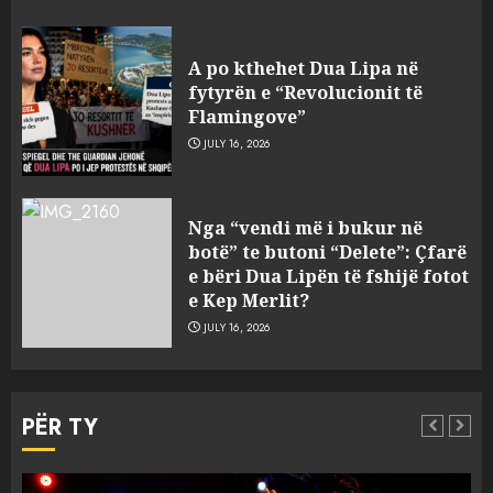
Zbulohet në detin Jon 83 vite
pas fundosjes anija e rrallë
A po kthehet Dua Lipa në
gjermane e Luftës së Dytë
fytyrën e “Revolucionit të
Botërore
Flamingove”
3
AUGUST 6, 2026
JULY 16, 2026
Zyrtarizohet kërkesa e
Nga “vendi më i bukur në
autoriteteve shqiptare për
botë” te butoni “Delete”: Çfarë
ekstradimin e Ermal Beqirit
e bëri Dua Lipën të fshijë fotot
nga Franca
e Kep Merlit?
4
AUGUST 6, 2026
JULY 16, 2026
A do të ketë rrezik për Tokën?
Anija kozmike e SpaceX
PËR TY
përplaset në Hënë
AUGUST 6, 2026
5