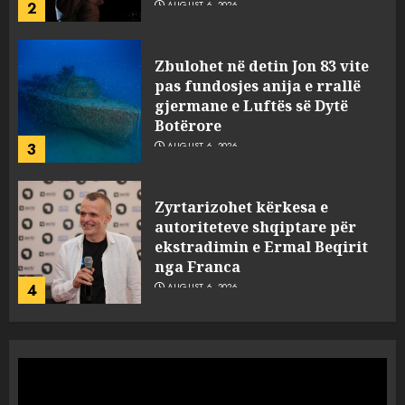
3
AUGUST 6, 2026
Zyrtarizohet kërkesa e
autoriteteve shqiptare për
ekstradimin e Ermal Beqirit
nga Franca
4
AUGUST 6, 2026
A do të ketë rrezik për Tokën?
Anija kozmike e SpaceX
përplaset në Hënë
AUGUST 6, 2026
5
A ishte i orkestruar politikisht
dhe kush mban përgjegjësi
për mësymjen kufitare në