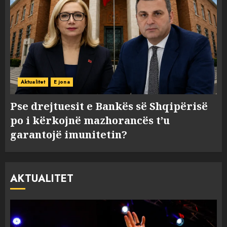
Aktualitet
E jona
Pse drejtuesit e Bankës së Shqipërisë
po i kërkojnë mazhorancës t’u
garantojë imunitetin?
AKTUALITET