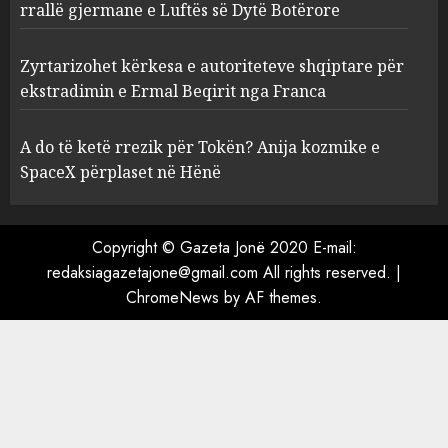
ekstradimin e Ermal Beqirit
rrallë gjermane e Luftës së Dytë Botërore
nga Franca
4
AUGUST 6, 2026
Zyrtarizohet kërkesa e autoriteteve shqiptare për
ekstradimin e Ermal Beqirit nga Franca
A do të ketë rrezik për Tokën?
Anija kozmike e SpaceX
A do të ketë rrezik për Tokën? Anija kozmike e
përplaset në Hënë
SpaceX përplaset në Hënë
AUGUST 6, 2026
5
Copyright © Gazeta Jonë 2020 E-mail:
redaksiagazetajone@gmail.com All rights reserved.
|
ChromeNews
by AF themes.