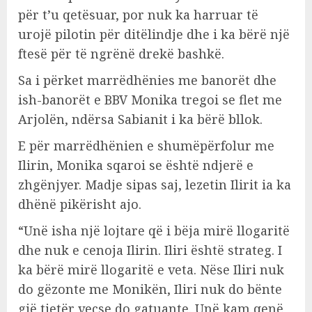
për t’u qetësuar, por nuk ka harruar të
urojë pilotin për ditëlindje dhe i ka bërë një
ftesë për të ngrënë drekë bashkë.
Sa i përket marrëdhënies me banorët dhe
ish-banorët e BBV Monika tregoi se flet me
Arjolën, ndërsa Sabianit i ka bërë bllok.
E për marrëdhënien e shumëpërfolur me
Ilirin, Monika sqaroi se është ndjerë e
zhgënjyer. Madje sipas saj, lezetin Ilirit ia ka
dhënë pikërisht ajo.
“Unë isha një lojtare që i bëja mirë llogaritë
dhe nuk e cenoja Ilirin. Iliri është strateg. I
ka bërë mirë llogaritë e veta. Nëse Iliri nuk
do gëzonte me Monikën, Iliri nuk do bënte
gjë tjetër veçse do gatuante. Unë kam qenë