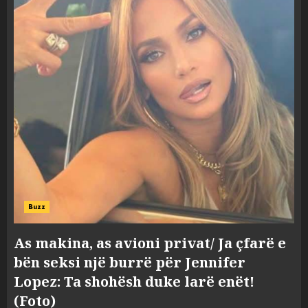
Buzz
As makina, as avioni privat/ Ja çfarë e
bën seksi një burrë për Jennifer
Lopez: Ta shohësh duke larë enët!
(Foto)