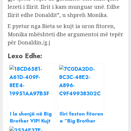
lezeti i Ilirit. Ilrit i kam munguar unë. Edhe
Ilirit edhe Donaldit”, u shpreh Monika.
E pyetur nga Bieta se kujt ia uron fitoren,
Monika mbështeti dhe argumentoi më tepër
për Donaldin./g.j
Lexo Edhe:
I la shenjë në Big
Iliri feston fitoren
Brother VIP! Kujt
e “Big Brother
ia dedikon?
Vip” me bukë,