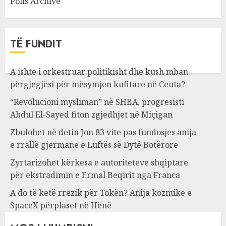
Polls Archive
TË FUNDIT
A ishte i orkestruar politikisht dhe kush mban
përgjegjësi për mësymjen kufitare në Ceuta?
“Revolucioni mysliman” në SHBA, progresisti
Abdul El-Sayed fiton zgjedhjet në Miçigan
Zbulohet në detin Jon 83 vite pas fundosjes anija
e rrallë gjermane e Luftës së Dytë Botërore
Zyrtarizohet kërkesa e autoriteteve shqiptare
për ekstradimin e Ermal Beqirit nga Franca
A do të ketë rrezik për Tokën? Anija kozmike e
SpaceX përplaset në Hënë