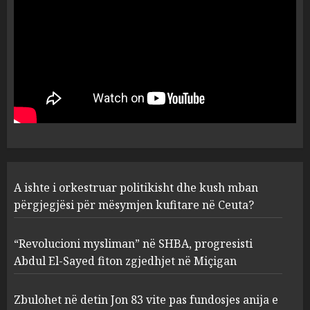
Ceuta?
1
AUGUST 6, 2026
“Revolucioni mysliman” në
SHBA, progresisti Abdul El-
Sayed fiton zgjedhjet në
Miçigan
2
AUGUST 6, 2026
Zbulohet në detin Jon 83 vite
A ishte i orkestruar politikisht dhe kush mban
pas fundosjes anija e rrallë
gjermane e Luftës së Dytë
përgjegjësi për mësymjen kufitare në Ceuta?
Botërore
3
AUGUST 6, 2026
“Revolucioni mysliman” në SHBA, progresisti
Abdul El-Sayed fiton zgjedhjet në Miçigan
Zyrtarizohet kërkesa e
autoriteteve shqiptare për
Zbulohet në detin Jon 83 vite pas fundosjes anija e