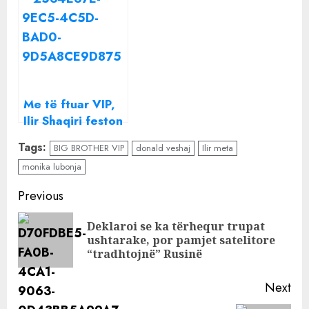
Donald Veshaj
domate e djathë
bën tatuazh të ri
në trup
Me të ftuar VIP,
Ilir Shaqiri feston
fitoren e “Big
Tags:
BIG BROTHER VIP
donald veshaj
Ilir meta
Brother” në Itali
monika lubonja
Continue
Previous
Reading
Deklaroi se ka tërhequr trupat
Pre
ushtarake, por pamjet satelitore
pos
“tradhtojnë” Rusinë
Next