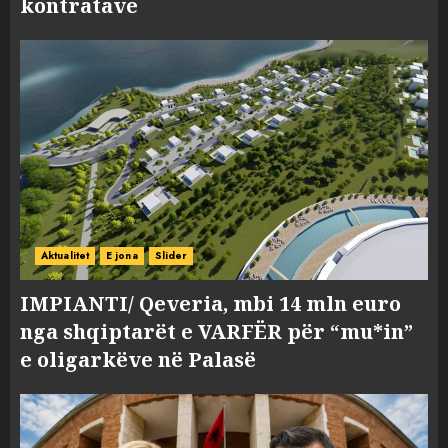
kontratave
Aktualitet
E jona
Slider
IMPIANTI/ Qeveria, mbi 14 mln euro
nga shqiptarët e VARFËR për “mu*in”
e oligarkëve në Palasë