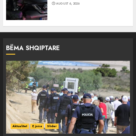
AUGUST 6, 2026
BËMA SHQIPTARE
Aktualitet
E jona
Slider